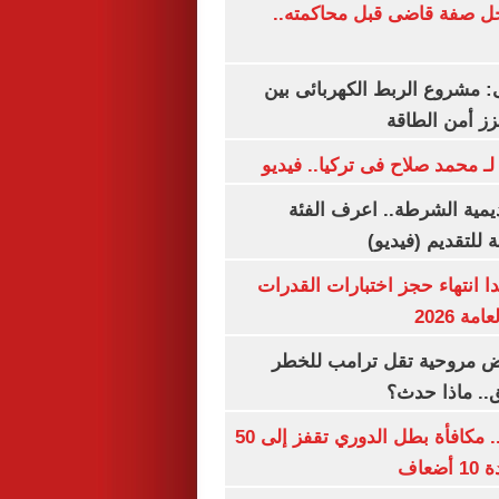
ل صفة قاضى قبل محاكمته..
 مشروع الربط الكهربائى بين
زز أمن الطاقة
لـ محمد صلاح فى تركيا.. فيديو
يمية الشرطة.. اعرف الفئة
 للتقديم (فيديو)
ا انتهاء حجز اختبارات القدرات
ة 2026
 مروحية تقل ترامب للخطر
.. ماذا حدث؟
قبل قرعة اليوم.. مكافأة بطل الدوري تقفز إلى 50
عاف