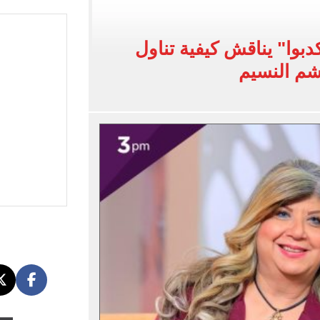
اسية ودياً.. وغياب إمام عاشور
 في إطلاق نار بولاية نورث كارولينا
بوا" يناقش كيفية تناول
 يعلنون طرح السكر الحر بـ25 جنيها من الغد
شم النسيم
5 مليار دولار نهاية يوليو