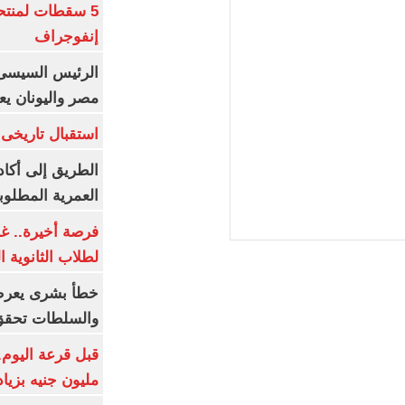
5 سقطات لمنتح
إنفوجراف
الرئيس السيسى:
مصر واليونان يع
استقبال تاريخى 
الطريق إلى أكاد
العمرية المطلوبة
فرصة أخيرة.. غد
لطلاب الثانوية العام
خطأ بشرى يعرض
والسلطات تحقق
مليون جنيه بزيادة 10 أض