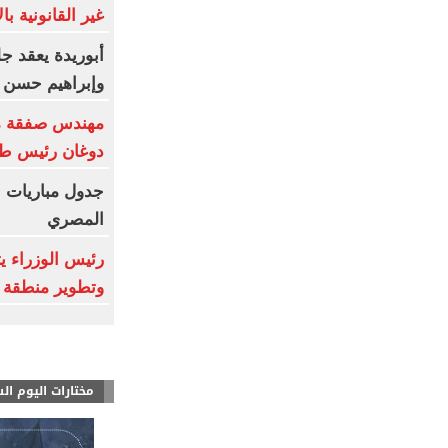
غير القانونية با
أبوريدة يعقد ج
وإبراهيم حسن
مهندس صفقة مح
دوغان رئيس طر
جدول مباريات ا
المصري
رئيس الوزراء ي
وتطوير منطقة 
مختارات اليوم ال