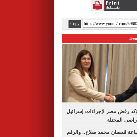
Copy
يؤكد رفض مصر لإجراءات إسرائيل
لأراضى المحتلة
باعة قمصان محمد صلاح.. والرقم