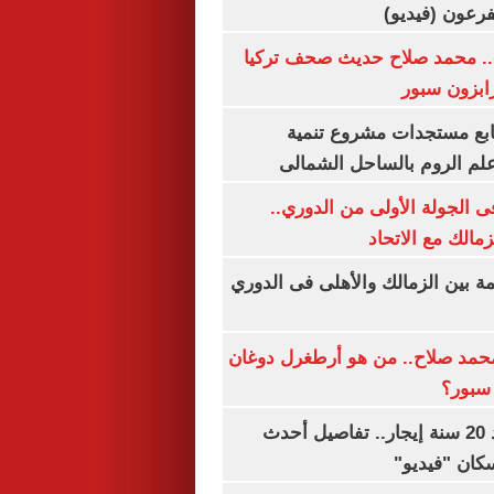
.. محمد صلاح حديث صحف تركيا
رابزون سبور
تابع مستجدات مشروع تنمية
لم الروم بالساحل الشمالى
 الجولة الأولى من الدوري..
زمالك مع الاتحاد
مة بين الزمالك والأهلى فى الدوري
مد صلاح.. من هو أرطغرل دوغان
سبور؟
شقتك ملكك بعد 20 سنة إيجار.. تفاصيل أحدث
كان "فيديو"