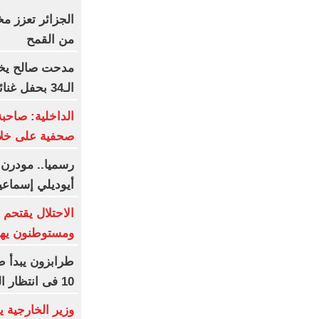
من القمح
مدحت صالح يخت
الـ34 بحفل غنائى استثنائى
الداخلية: صاحبة
صحفية على خلا
رسميا.. مودرن 
أيوديلي إسماعي
الاحتلال يقتحم 
ومستوطنون يها
طرابزون يبدأ ط
10 فى انتظار الفرعون (فيديو)
وزير الخارجية 