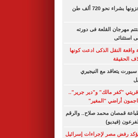
الجزائر تعزز مخزونها بشراء نحو 720 ألف طن
تم مهرجان القلعة فى دورته
 واقعة النقل الذكى ادعت كونها
ف الحقيقة
سبورت يتعاقد مع النيجيري
ل
قريتي "كفر مالك" و"دير جرير"..
جمون أراضي "المغير"
باعة قمصان محمد صلاح.. والرقم
يؤكد رفض مصر لإجراءات إسرائيل