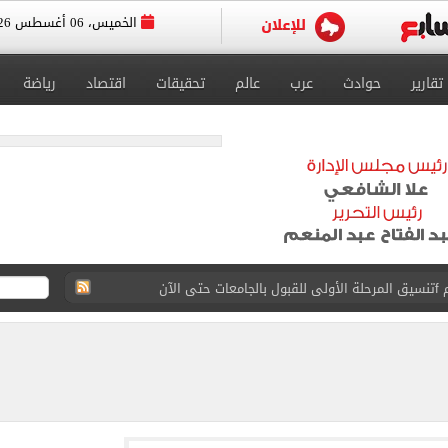
الخميس، 06 أغسطس 2026
تقارير
حوادث
عرب
عالم
تحقيقات
اقتصاد
رياضة
 إلى مثواها الأخير بعد وفاتها ليلة زفافها.. صور
ا حلال أم حرام؟.. أمين الفتوى يجيب «فيديو»
البحرين بمطار العلمين الدولى.. صور