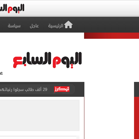
الرئيسية
عاجل
سياسة
29 ألف طالب سجلوا رغباتهم fتنسيق المرحلة الأولى للقبول بالجامعات حتى الآن
حفلات U Arena تنطلق مع الهضبة عمرو دياب ضمن «يلا ساحل 2026» بالعلمين الجديدة
الآلاف يودعون عروس الشرقية
هل التربح من السوشيال ميدي
«يلا ساحل 2026» يقدم نموذجا جديدا للتسويق السياحى عبر المحتوى التفاعلى
الرئيس السيسى يستقبل ملك 