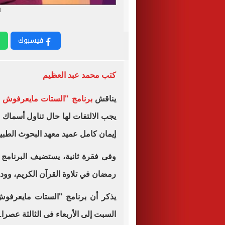
ا
فيسبوك
كتب محمد عبد العظيم
يناقش
برنامج "الستات مايعرفوش ي
يجب الالتفات لها حال تناول أسماك 
إيمان كامل عميد معهد البحوث الطبي
وفى فقرة ثانية، يستضيف البرنامج
رمضان في تلاوة القرآن الكريم، وودو
يذكر أن برنامج "الستات مايعرف
السبت إلى الأربعاء فى الثالثة عصرا.