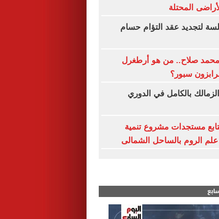
لأراضى المحتلة
لسة لتجديد عقد التؤام حسام
مد صلاح.. من هو أرطغرل
ابزون سبور؟
لزمالك بالكامل في الدوري
تابع مستجدات مشروع تنمية
علم الروم بالساحل الشمالى
سابع