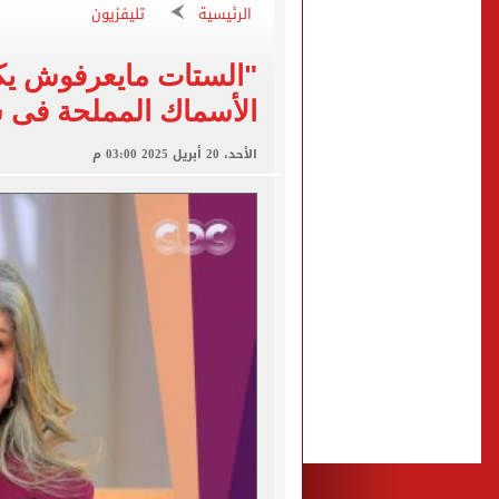
الأهلى يقسو على النجوم بسد
الرئيسية
تليفزيون
فوكس نيوز: مقتل عدة أشخاص
"الستات مايعرفوش يكد
التموين والزراعة وجهاز مستقبل مصر
الأسماك المملحة فى 
البنك المركزى: ارتفاع الاحتياطى الأجنبى لـ 6.3
الأحد، 20 أبريل 2025 03:00 م