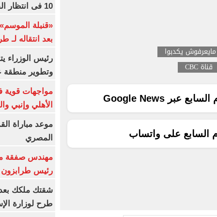
10 فى انتظار الفرعون (فيديو)
«قنبلة الموسم»
بعد انتقاله لـ ط
مايعرفوش يكدبوا
رئيس الوزراء ي
قناة CBC
وتطوير منطقة ع
مواجهات قوية فى
ع عبر Google News
الأهلي وإنبي وال
موعد مباراة الق
م السابع على واتساب
المصري
مهندس صفقة مح
رئيس طرابزون 
طرح لوزارة الإس