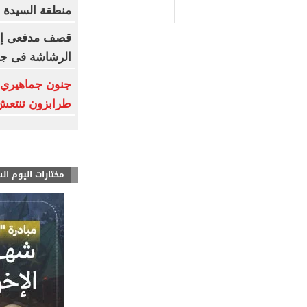
منطقة السيدة 
قصف مدفعى إسر
الرشاشة فى جن
جنون جماهيري 
طرابزون تنتعش بـ12 مليون
مختارات اليوم ال