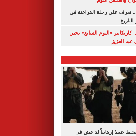
وان والعكس اليوم
. تعرف على رحلة الفراعنة في
التاريخ
. كاريكاتير «اليوم السابع» يحيي
عبد العزيز
حبط عملا إرهابياً لداعش فى