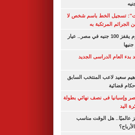
ات": تسجيل الخط باسم شخص لا
 الجرائم المرتكبة به
سعر الذهب اليوم يقفز 100 جنيه في مصر.. عيار
بدء العام الدراسى الجديد
هيم سعيد لاعب المنتخب السابق
أحكام قضائية
صر وإسبانيا فى نصف نهائي بطولة
رة اليد
 عالميًا.. هل الوقت مناسب
لأرباح؟