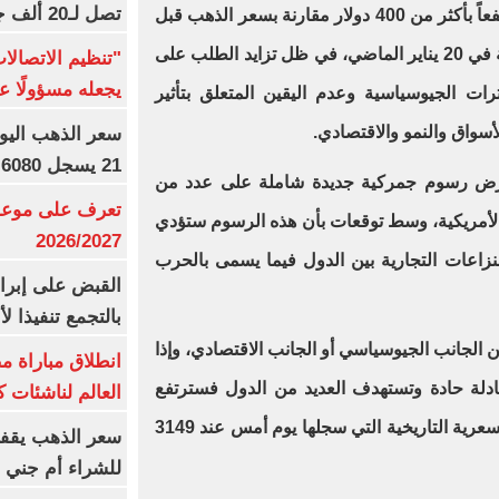
تصل لـ20 ألف جنيه
الآن مرتفعاً بأكثر من 400 دولار مقارنة بسعر الذهب قبل
تولي دونالد ترامب الرئاسة الأمريكية في 20 يناير الماضي، في ظل تزايد الطلب على
"تنظيم الاتصال
يجعله مسؤولًا عن
ات الجيوسياسية وعدم اليقين المتعلق بتأثير
أسواق والنمو والاقتصادي.
21 يسجل 6080 جنيها
رض رسوم جمركية جديدة شاملة على عدد من
تعرف على موعد 
ة الأمريكية، وسط توقعات بأن هذه الرسوم ستؤدي
2026/2027
النزاعات التجارية بين الدول فيما يسمى بالحرب
القبض على إبرا
بالتجمع تنفيذا ل
ن الجانب الجيوسياسي أو الجانب الاقتصادي، وإذا
انطلاق مباراة م
دلة حادة وتستهدف العديد من الدول فسترتفع
العالم لناشئات ك
أسعار الذهب مجددًا ليخترق القمة السعرية التاريخية التي سجلها يوم أمس عند 3149
سعر الذهب يقفز
للشراء أم جني ا