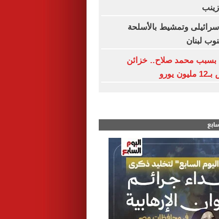
زينب
ائيلى وتمشيط بالأسلحة
وب لبنان
بسبب محمد صلاح.. خزائن
 يورو
سابع