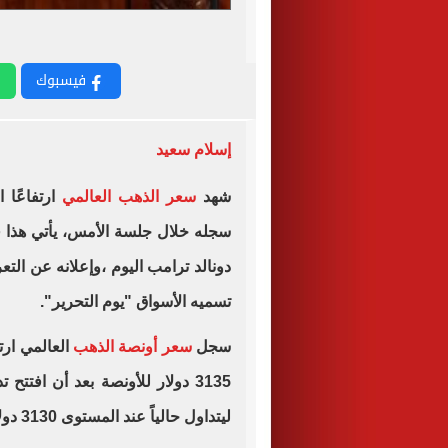
فيسبوك
إسلام سعيد
شهد
سعر الذهب العالمي
ارتفاعًا 
سجله خلال جلسة الأمس، يأتي هذا 
دونالد ترامب اليوم ،وإعلانه عن التعر
تسميه الأسواق "يوم التحرير".
سجل
سعر أونصة الذهب
ليتداول حالياً عند المستوى 3130 دولار للأونصة، وفق تحليل جولد بيليون.