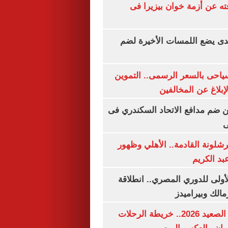
ته عن أزمة خوان بيزيرا فى
ندى يضع اللمسات الأخيرة لضم
سياحى بالسعر الرسمى.. التموين
بلاغ عن المخالفين
 ضم مدافع الاتحاد السكندري فى
ى
شلونة القادمة.. الأهلي وظهور
بد الكريم
لأولى للدوري المصري.. انطلاقة
مالك وبيراميدز
مواعيد قطارات الصعيد 2026.. خريطة الرحلات