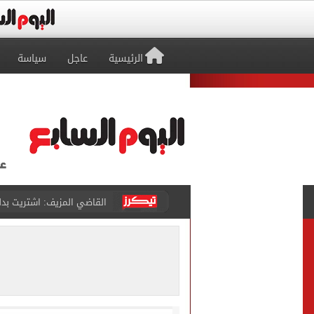
الرئيسية
عاجل
سياسة
برشلونة يطرح تذاكر مواجه
طرابزون سبور ينفي الحجز 
منتخب ناشئات كرة اليد يخسر أمام إسبانيا 27 - 26 ف
قفزة أعادت الزمن الجميل..
الأهلي ينهي مرانه الأول ف