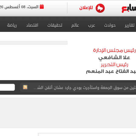
السبت، 08 أغسطس 2026
تقارير
حوادث
عرب
عالم
تحقيقات
اقتصاد
رياضة
القاضي المزيف: اشتريت بدلتين من سوق الجمعة واستأجرت بودي جارد عشان أتقن الشخصية
ة الأهلي على كأس خوان جامبر
على مستحقات محمد صلاح
ى نصف نهائى بطولة العالم
 رأسية وائل جمعة فى مران الأهلي تستحضر أمجاد الصخرة
ى معسكر إسبانيا.. جلسة عموتة وفقرة بدنية.. صور