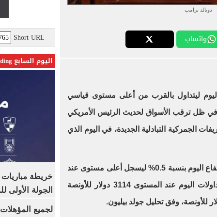
دونالد ترامب
Short URL
واتساب
اليوم السابع Trending
اليوم ليتداول بالقرب من أعلى مستوى قياسي
في ظل ترقب الأسواق لحديث الرئيس الأمريكي
يفات الجمركية التبادلية الجديدة، في اليوم الذي
العالمي ارتفاع اليوم بنسبة 0.5% ليسجل أعلى مستوى عند
خريطة مباريات ا
3135 دولار للأونصة بعد أن افتتح تداولات اليوم عند المستوى 3114 دولار للأونصة
الجولة الأولى ل