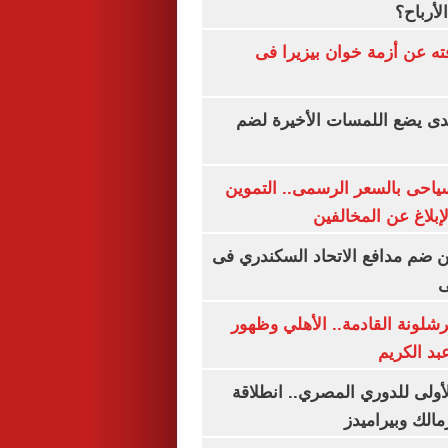
لأرباح؟
ته عن أزمة خوان بيزيرا فى
ندى يضع اللمسات الأخيرة لضم
سياحى بالسعر الرسمى.. التموين
بلاغ عن المخالفين
 ضم مدافع الاتحاد السكندري فى
ى
شلونة القادمة.. الأهلي وظهور
بد الكريم
لأولى للدوري المصري.. انطلاقة
مالك وبيراميدز