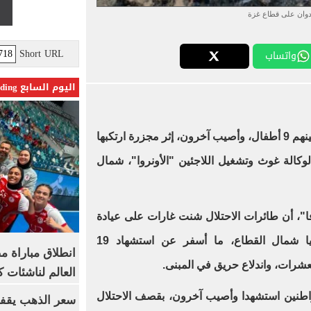
دوان على قطاع غزة
Short URL
واتساب
اليوم السابع Trending
وكالة غوث وتشغيل اللاجئين "الأونروا"، شمال
فا"، أن طائرات الاحتلال شنت غارات على عيادة
للأونروا تؤوي نازحين بمخيم جباليا شمال القطاع، ما أسفر عن استشهاد 19
انطلاق مباراة م
العالم لناشئات ك
واطنين استشهدا وأصيب آخرون، بقصف الاحتلال
سعر الذهب يقفز