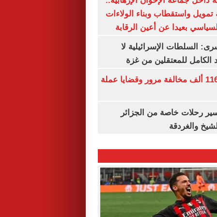
 داخل جماعة الإخوان الإرهابية..
تمويل واستقطاب وبناء الولاءات
لسياسي بعيدا عن أعين الرقابة
رى: السلطات الإسرائيلية لا
الكامل للمعتقلين من غزة
الداخلية تضبط 116 ألف مخالفة مرور وقضايا عملة
ير رحلات خاصة من الجزائر
لشيخ والغردقة