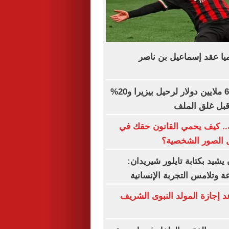
يا عقد إسماعيل بن ناصر
الزمالك يطلب 6 ملايين دولار لرحيل بيزيرا و20%
 قبل غلق الملف
.. كيف يحمي القانون حقك في
ل الصور الشخصية؟
شيد بكتابة تايلور شيريدان:
 وتلامس التجربة الإنسانية
إجازة المولد النبوى الشريف