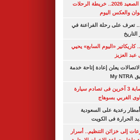
مواعيد قطارات الصعيد 2026.. خريطة الرحلات
وان والعكس اليوم
. تعرف على رحلة الفراعنة في
التاريخ
. كاريكاتير «اليوم السابع» يحيي
عبد العزيز
لاتصالات يعلن إعادة إتاحة خدمة
My N
مصرع سيدة وإصابة 3 آخرين فى تصادم سيارة
وى الغربي بسوهاج
مطار رعدية على السعودية
يد الحرارة فى الكويت
عات إلى خزائن التنظيم.. أسرار