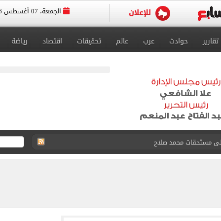
الجمعة، 07 أغسطس 2026
تقارير
حوادث
عرب
عالم
تحقيقات
اقتصاد
رياضة
ى نصف نهائى بطولة العالم
 رأسية وائل جمعة فى مران الأهلي تستحضر أمجاد الصخرة
ى معسكر إسبانيا.. جلسة عموتة وفقرة بدنية.. صور
 فى نصف نهائي بطولة العالم لناشئات كرة اليد