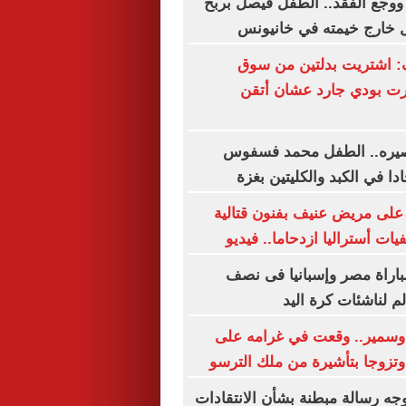
ة ووجع الفقد.. الطفل فيصل بربخ
ل خارج خيمته في خانيونس
: اشتريت بدلتين من سوق
رت بودي جارد عشان أتقن
مصيره.. الطفل محمد فسفوس
ا في الكبد والكليتين بغزة
ى مريض عنيف بفنون قتالية
ت أستراليا ازدحاما.. فيديو
لمباراة مصر وإسبانيا فى نصف
م لناشئات كرة اليد
سمير.. وقعت في غرامه على
تزوجا بتأشيرة من ملك الترسو
وجه رسالة مبطنة بشأن الانتقادات