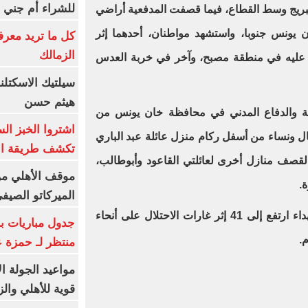
للشراء أم جني ا
لبريج وسط القطاع، فيما قصفت المدفعية أراضي
 يونس جنوبا، واستشهد مواطنان، أحدهما إثر
كل ما تريد معرف
الزمالك
ار عليه في منطقة مصبح، وآخر في خربة العدس
سيلتيك الاسكتل
هيثم حسن
ية والدفاع المدني في محافظة خان يونس من
اشتروا الخبز ال
ا، بينهم أطفال ونساء من أسفل ركام منزل عائلة عبد الباري
تكشف طريقة الإ
القصف منازل أخرى لعائلتي القاعود وأبوطالب،
موقف الأهلي من
.
الميركاتو الصيف
وأفادت مصادر طبية، بأن عدد الشهداء ارتفع إلى 41 إثر غارات الاحتلال على أنحاء
جدول مباريات بر
.
منتظر لـ حمزة ع
مواعيد الجولة ا
قوية للأهلي والز