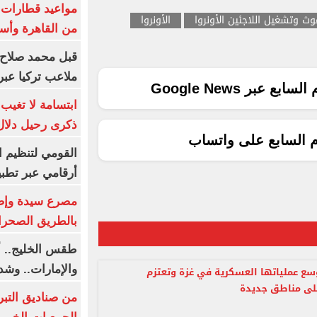
وث وتشغيل اللاجئين الأونروا
الأونروا
من القاهرة وأس
قبل محمد صلاح.
ملاعب تركيا عبر 
ع عبر Google News
ابتسامة لا تغيب.
ذكرى رحيل دلال 
م السابع على واتساب
القومي لتنظيم ا
أرقامي عبر تطبيق TRA
بالطريق الصحرا
طقس الخليج.. أ
والإمارات.. وشد
سع عملياتها العسكرية في غزة وتعتزم
لى مناطق جديدة
من صناديق التبر