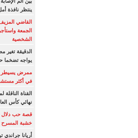
بين ألم الإصاب
ينتظر نافذة أم
القاضي المزيف
الجمعة واستأج
الشخصية
الدقيقة تغير 
يواجه تضخما حاد
ممرض يسيطر عل
في أكثر مستشفيا
القناة الناقلة 
نهائي كأس العال
قصة حب دلال و
خشبة المسرح و
أريانا جراندي ت