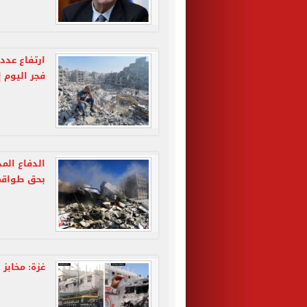
ارتفاع عدد 
فجر اليوم إلى 41
الدفاع المد
بحق طواقمن
غزة: مخابز 