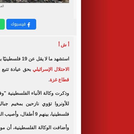
الع
فيسبوك
أ ش أ
استشهد ما لا يقل عن 19 فلسطينيًا بينهم 9 أطفال، وأصيب آخرون، إثر مجزرة ارتكبها
الاحتلال الإسرائيلي
بحق عيادة تتبع ل
قطاع غزة
.
وذكرت وكالة الأنباء الفلسطينية "و
فلسطينيا، بينهم 9 أطفال، وأصيب العشرات، واندلاع حريق في المبنى.
وأضافت الوكالة الفلسطينية، أن م