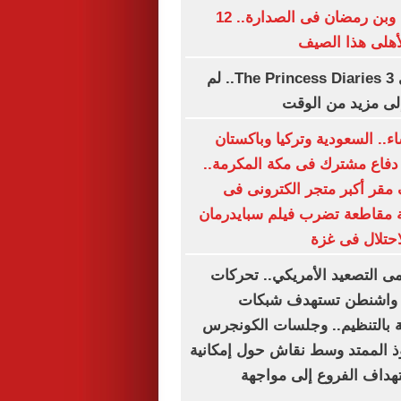
تريزيجيه وديانج وبن رمضان فى الصدارة.. 12
لأهلى هذا الصيف
فيلم آن هاثاواي The Princess Diaries 3.. لم
ج إلى مزيد من الوقت
اء.. السعودية وتركيا وباكستان
 دفاع مشترك فى مكة المكرمة..
مقر أكبر متجر الكترونى فى
 مقاطعة تضرب فيلم سبايدرمان
حتلال فى غزة
ى التصعيد الأمريكي.. تحركات
 واشنطن تستهدف شبكات
 بالتنظيم.. وجلسات الكونجرس
ذ الممتد وسط نقاش حول إمكانية
تهداف الفروع إلى مواجهة