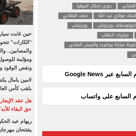
الملكى
دورى ابطال افريقيا
ستاد مولاي عبد الله
نصف النهائي
كرونوسلاف يورزيتش
يورزيتش
حين غابت سيار
مباريات الذهاب
"الكارات" تتحو
نتيجة مباراة بيراميدز والجيش الملكى
والمصابين.. وا
كى
ومؤلمة للوصول
ونقص الوقود و
ع عبر Google News
لامين يامال يك
بلقب كأس العا
م السابع على واتساب
هل عقد الإيجار 
حق البقاء للأبد؟
ريهام عبد الحك
يفتتحان مهرجان القلع