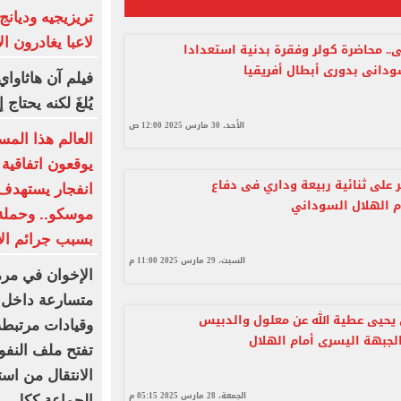
لاعبا يغادرون ا
ى.. محاضرة كولر وفقرة بدنية استعدادا
ودانى بدورى أبطال أفريقيا
يُلغَ لكنه يحتا
الأحد، 30 مارس 2025 12:00 ص
العالم هذا المس
يوقعون اتفاقية
 على ثنائية ربيعة وداري فى دفاع
انفجار يستهدف 
م الهلال السوداني
موسكو.. وحملة
بسبب جرائم الا
السبت، 29 مارس 2025 11:00 م
الإخوان في مرم
متسارعة داخل
ل يحيى عطية الله عن معلول والدبيس
وقيادات مرتبطة
لجبهة اليسرى أمام الهلال
تفتح ملف النفو
الانتقال من اس
الجمعة، 28 مارس 2025 05:15 م
الجماعة ككل