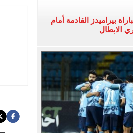
ى معسكر إسبانيا.. جلسة عموتة وفقرة بدنية.. صور
لخط باسم شخص لا يجعله مسؤولًا عن الجرائم المرتكبة به
اراة بيراميدز القادمة أمام
 البر في أجواء صيفية مميزة.. فيديو
ي الابطال
لفاخر فى طرابزون.. صور
ون سبور رخصة مشاركة محمد صلاح