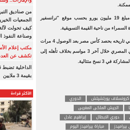
والإمارات.. وشد
ممكنة.
من صناديق التبر
وتخطت القيمة التسويقية للفريق مبلغ 19 مليون يورو بحسب موقع "ترانسفير
الجمعيات الخيرية
كيف تحولت لآلة 
السمراء من ناحية القيمة التسويقية.
وصناعة النفوذ ا
ونجح بيراميدز في تحقيق أول لقب في تاريخه بحصد كأس مصر بعد الوصول 4 مرات
مكتب إعلام الأس
للنهائي بجانب احتلال وصافة الدوري المصري خلال آخر 3 مواسم بخلاف تأهله إلى
تكشف عن العدد 
ي 3 نسخ متتالية.
بقيمة 3 ملايين
الأكثر قراءة
كرونسلاف يورتشيتش
الدوري
الجيش الملكى المغربى
دوري الابطال
إبراهيم عادل
 بيراميدز
مباراة بيراميدز اليوم