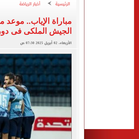
الأهلي ينهي مرانه الأول ف
الرئيسية
أخبار الرياضة
"تنظيم الاتصالات": تسجيل ا
مباراة الإياب.. موعد مب
مشاهد ساحرة على شاطئ رأس
الجيش الملكى فى دور
الكشف عن قصر محمد صلاح ا
الاتحاد التركي يمنح طرابز
الأربعاء، 02 أبريل 2025 07:30 ص