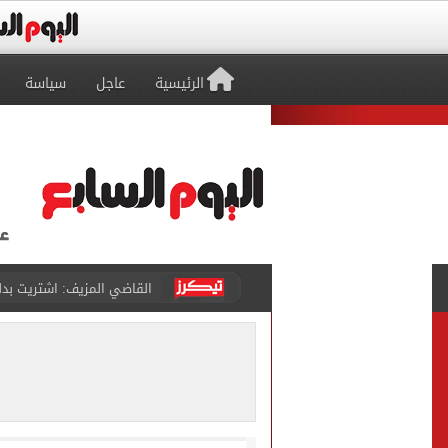
الرئيسية
عاجل
سياسة
برشلونة يطرح تذاكر مواجه
طرابزون سبور ينفي الحجز 
منتخب ناشئات كرة اليد يخسر أمام إسبانيا 27 - 26 ف
قفزة أعادت الزمن الجميل..