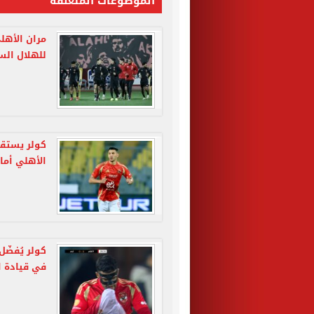
الموضوعات المتعلقة
مران الأهل
للهلال الس
كولر يستقر
الأهلي أما
كولر يُفضّ
في قيادة ا