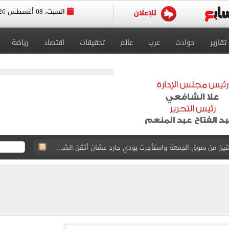
السبت، 08 أغسطس 2026
تقارير
حوادث
عرب
عالم
تحقيقات
اقتصاد
رياضة
القاضي المزيف: اشتريت بدلتين من سوق الجمعة واستأجرت بودي جارد عشان أتقن الشخصية
ة الأهلي على كأس خوان جامبر
على مستحقات محمد صلاح
ى نصف نهائى بطولة العالم
 رأسية وائل جمعة فى مران الأهلي تستحضر أمجاد الصخرة