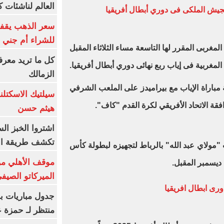
العالم لناشئات ك
الجيش الملكى فى دوري أبطال أفريقيا
سعر الذهب يقفز
للشراء أم جني ا
لمغربى المقرر لها التاسعة مساء الثلاثاء المقبل
كل ما تريد معرف
مغربية فى إياب ربع نهائى دوري أبطال أفريقيا.
الزمالك
مباراة الإياب مع بيراميدز على الملعب الشرفي
سيلتيك الاسكتل
ة الاتحاد الأفريقي لكرة القدم "كاف".
هيثم حسن
اشتروا الخبز ال
تكشف طريقة الإ
مولاي عبد الله" بالرباط لتجهيزه لبطولة كأس
موقف الأهلي من
ة ديسمبر المقبل.
الميركاتو الصيف
دورى ابطال افريقيا
جدول مباريات بر
منتظر لـ حمزة ع