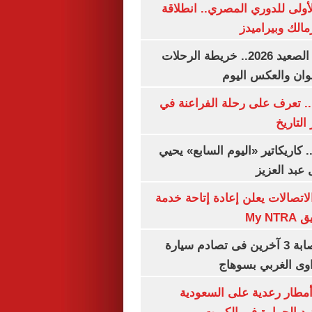
لأولى للدوري المصري.. انطلاقة
مالك وبيراميدز
مواعيد قطارات الصعيد 2026.. خريطة الرحلات
وان والعكس اليوم
. تعرف على رحلة الفراعنة في
التاريخ
. كاريكاتير «اليوم السابع» يحيي
عبد العزيز
لاتصالات يعلن إعادة إتاحة خدمة
My N
مصرع سيدة وإصابة 3 آخرين فى تصادم سيارة
وى الغربي بسوهاج
مطار رعدية على السعودية