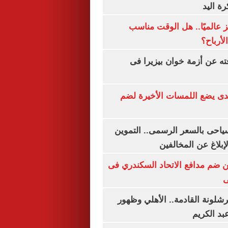
رة اليد
 عالميًا.. هل الوقت مناسب
لأرباح؟
ته عن أزمة خوان بيزيرا فى
ندى يضع اللمسات الأخيرة لضم
سياحى بالسعر الرسمى.. التموين
بلاغ عن المخالفين
 ضم مدافع الاتحاد السكندري فى
ى
شلونة القادمة.. الأهلي وظهور
بد الكريم