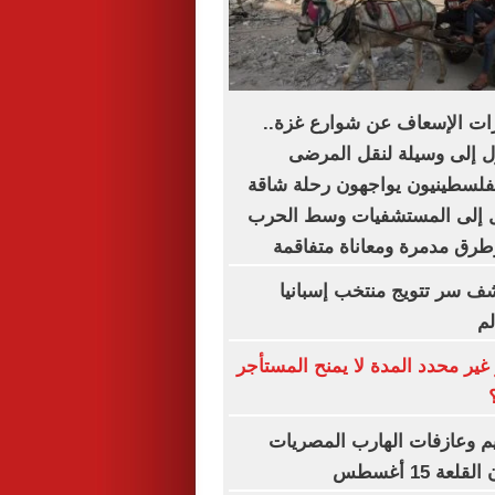
ات الإسعاف عن شوارع غزة..
ل إلى وسيلة لنقل المرضى
لفلسطينيون يواجهون رحلة شاقة
 إلى المستشفيات وسط الحرب
طرق مدمرة ومعاناة متفاقمة
شف سر تتويج منتخب إسبانيا
لم
غير محدد المدة لا يمنح المستأجر
يم وعازفات الهارب المصريات
ة 15 أغسطس