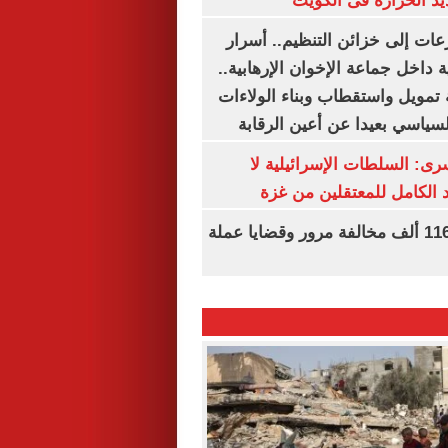
يد الحرارة فى الكويت
عات إلى خزائن التنظيم.. أسرار
 داخل جماعة الإخوان الإرهابية..
تمويل واستقطاب وبناء الولاءات
لسياسي بعيدا عن أعين الرقابة
رى: السلطات الإسرائيلية لا
الكامل للمعتقلين من غزة
الداخلية تضبط 116 ألف مخالفة مرور وقضايا عملة