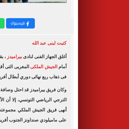
فيسبوك
كتبت لبنى عبد الله
أغلق الجهاز الفنى لنادى
بيراميدز
، بق
أمام
الجيش الملكى
المغربى التى أق
فى ذهاب ربع نهائى دوري أبطال أفريق
الترجي الرياضي التونسي، إلا أن ال
على ماميلودي صنداونز الجنوب أفري