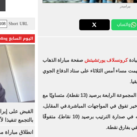
بيراميدز
Short URL
واتساب
اليوم السابع Trending
يادة
كرونسلاف يورتشيتش
صفحة مباراة الذهاب
يمت مساء أمس الثلاثاء على ستاد الدفاع الجوي
يا.
وكان فريق بيراميدز قد احتل وصافة المجموعة الرابعة برصيد (13 نقطة)، متساويًا مع
أخير تفوق في المواجهات المباشرة.في المقابل،
القبض على إبرا
أنهى فريق الجيش الملكي مجموعته في صدارة الترتيب برصيد (10 نقاط)، متفوقًا
بالتجمع تنفيذا ل
قي بفارق نقطة.
انطلاق مباراة م