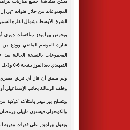
المجموعات من خلال قنوات "بى إن
الشرق الأوسط وشمال القارة السمرا
ويخوض بيراميدز منافسات دوري أبطا
شارك الموسم الماضي وودع من مرح
المجموعات بالنسخة الحالية بعد 
التمهيدي بعد الفوز بنتيجة 6-0 و3-1.
ولم يسبق أن فاز أي فريق مصري بل
وخلفه الزمالك بجانب الإسماعيلي أو
ويتسلح بيراميدز بامتلاكه كوكبة م
والكونغولي فيستون ماييلي ورمضان 
‎ويعول بيراميدز على قدرات مدربه 