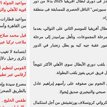
يمكن مشاهدة جميع مباريات بيراميدز فى دورى أبطال أفريقيا 2025 بدءاً من دور
مواعيد الجولة ا
قوية للأهلي والز
 سبورتس" الناقل الحصرى للمسابقة فى منطقة
ء.
من القاهرة وأس
ل أفريقيا للموسم الثاني على التوالي، بعدما
قبل محمد صلاح.
لة المجموعات، وتأهل بيراميدز إلى مرحلة
ملاعب تركيا عبر 
عبور عقبة جيه كيه يو بطل زنجبار في الدور
ابتسامة لا تغيب.
ذكرى رحيل دلال 
قب دوري الأبطال سوى الأهلي الأكثر تتويجاً
القومي لتنظيم ا
ل فريق عربي يفوز بلقب البطولة.
أرقامي عبر تطبيق TRA
ن النجوم بين صفوفه على رأسهم إبراهيم عادل
بالطريق الصحرا
صبحي والنيجيري صديق إيجولا.
طقس الخليج.. أ
الكرواتي كرونسلاف يورتشيتش من أجل استكمال