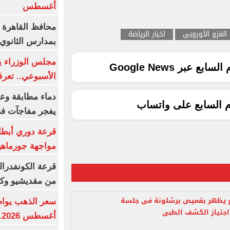
أغسطس
محافظ القاهرة 
الغزو الأوروبى
اخبار الرياضة
بمدارس الثانوي 
ع عبر Google News
الأسبوعي.. تعر
دماء مطابقة وع
م السابع على واتساب
يفجر مفاجآت ف
قرعة دوري أبطال
مواجهة جورماهيا
قرعة الكونفدرال
من مقديشيو وكيت
 يظهر بقميص برشلونة فى جلسة
اجتياز الكشف الطبى
أغسطس 2026.. بكم سعر عيار 21؟