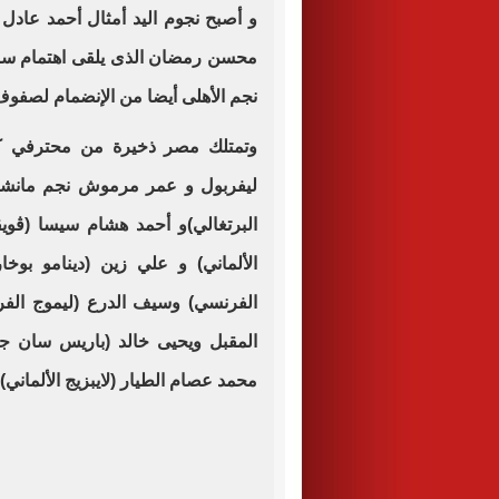
و أصبح نجوم اليد أمثال أحمد عادل 
محسن رمضان الذى يلقى اهتمام سب
نجم الأهلى أيضا من الإنضمام لصفو
وتمتلك مصر ذخيرة من محترفي كرة
ليفربول و عمر مرموش نجم مانشي
البرتغالي)و أحمد هشام سيسا (ڤويڤ
الألماني) و علي زين (دينامو بوخ
الفرنسي) وسيف الدرع (ليموج الفر
المقبل ويحيى خالد (باريس سان ج
محمد عصام الطيار (لايبزيج الألماني) 