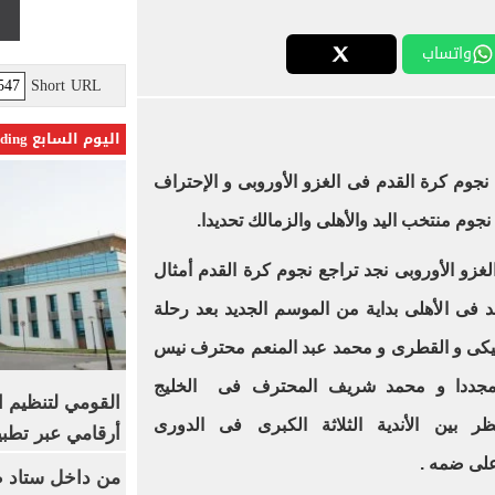
واتساب
Short URL
اليوم السابع Trending
جوم كرة القدم فى الغزو الأوروبى و الإحتراف
وم منتخب اليد والأهلى والزمالك تحديدا.
زو الأوروبى نجد تراجع نجوم كرة القدم أمثال
فى الأهلى بداية من الموسم الجديد بعد رحلة
جيكى و القطرى و محمد عبد المنعم محترف نيس
 مجددا و محمد شريف المحترف فى الخليج
القومي لتنظيم ا
بين الأندية الثلاثة الكبرى فى الدورى
أرقامي عبر تطبيق TRA
لى ضمه .
من داخل ستاد ط