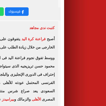
فيسبوك
كتبت ندى مجاهد
أصبح
فراعنة كرة اليد
يتفوقون على ن
الخارجى من خلال زيادة الطلب على نج
ووسط تفوق نجوم فراعنة اليد فى الغ
محمود حسن تريزيجيه الذى سيتواجد 
إحتراف فى الدورى الإنجليزى والبل
الفرنسى المحتمل عودته للأهلى
السعودى يعد صراع شرس منتظر 
المصرى
الأهلى
والزمالك و
بيراميدز
ع