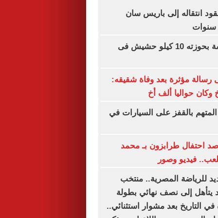
ود انتقاله إلى باريس سان
ضبط مالك ورشة بحوزته 10 كيلو حشيش فى
رسالة مؤثرة بعد وفاة شقيقه:
 وكان حواليا ألف أخ
المتهم بالقفز على السيارات في
رصد احتفال طرابزون بـ محمد
عب.. فيديو وصور
يد للرياضة المصرية.. منتخب
د يتأهل إلى نصف نهائي بطولة
 في التاريخ بعد مشوار استثنائي..