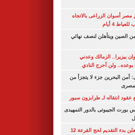
مصر أسوان الزراعى بالاتجاه
عياط 4 أيام
من الصين ويتأهلن لنصف نهائي
ان بيزيرا.. الزمالك وعدني
بوعده.. ولن أحرج النادي
أمن البحرين جزء لا يتجزأ من
لمصرى
عقود انتقاله لـ طرابزون سبور
س بورت الجيبوتى بالدور التمهيدى
ل
وزارة الداخلية تعلن بدء التقديم لحج القرعة 12