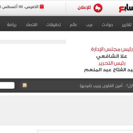
الخميس، 06 أغسطس 2026
تقارير
حوادث
عرب
عالم
تحقيقات
اقتصاد
رياضة
ماهير تحتفل بمحمد صلاح.. فيديو
 إعادة إتاحة خدمة أرقامي عبر تطبيق My NTRA
ل 5950 جنيها
ويج بعدم اكتفاء المرأة برجل واحد.. فيديو
لعب بابارا بارك قبل حفل تقديم محمد صلاح.. فيديو