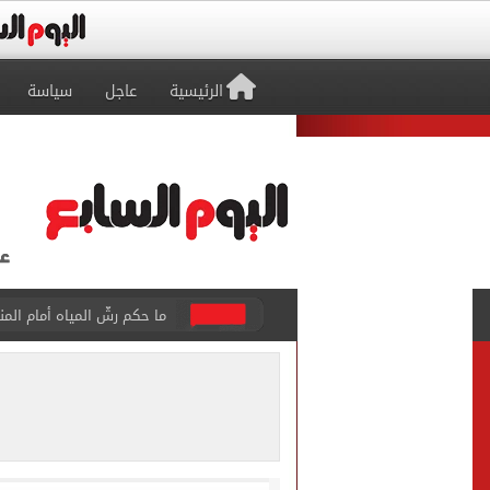
الرئيسية
عاجل
سياسة
من داخل ستاد طرابزون.. الج
القومي لتنظيم الاتصالات يعلن
الذهب على مدار الساعة.. جرام عيار 21 يسج
الداخلية تضبط المتهمة بالتر
توافد جماهير طرابزون على م