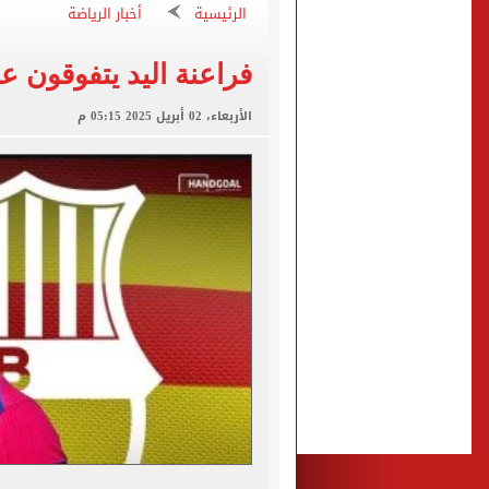
أسعار الذهب في مصر تتراجع.. وعيار 21 ي
الرئيسية
أخبار الرياضة
الاستعلامات تفند ادعاءات 
فراعنة اليد يتفوقون ع
حكم تصوير الحوادث والمشا
محمد هنيدي فى رسالة مؤثرة
الأربعاء، 02 أبريل 2025 05:15 م
ما حكم رشّ المياه أمام المن