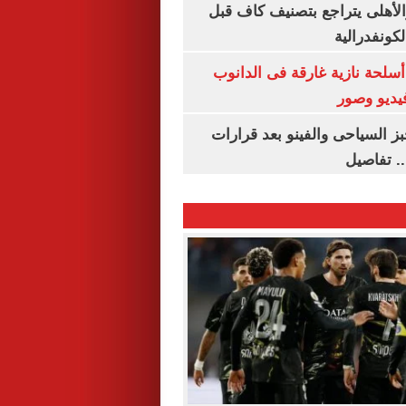
الأهلى يتراجع بتصنيف كاف قبل
كونفدرالية
لحة نازية غارقة فى الدانوب
فيديو وصور
ز السياحى والفينو بعد قرارات
.. تفاصيل