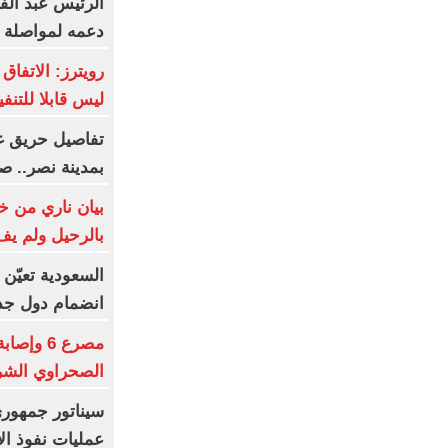
الرئيس عبد الف
دعمه لمواصلة كت
رويترز: الاتفاق
ليس قابلا للتنف
تفاصيل حريق غر
بمدينة نصر.. ص
بيان ناري من خو
بالرحيل ولم يف
السعودية تعيّن 
انضمام دول جد
مصرع 6 و
الصحراوي الشرق
سيناتور جمهور
عمليات نفوذ ال