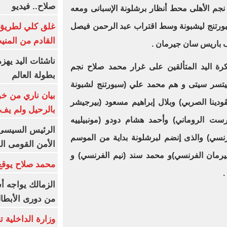
صلاح.. فيديو
نجم الأهلى محط أنظار برشلونة الإسبانى ومعه
غلق كلي لطريق 
ورتنج ليشبونة وسط اقتراب عبد الرحمن فيصل
القادم من المنيب لل
ف باريس سان جيرمان .
ناشئات اليد يهز
 اليد المتألقين على غرار محمد صلاح نجم
بطولة العالم
تسر سيتى و هم محمد علي (سبورتنج لشبونة
بيان ناري من خو
ودينا الصربي) وبلال إبراهيم مسعود (بيرجيشر
بالرحيل ولم يف 
ارست الروماني) وأحمد هشام دودو (مونبيلييه
الرئيس السيسى: 
نسي) والذى إنضم لبرشلونة بداية من الموسم
الأمن القومى ا
يرمان الفرنسي)و محمد سند (نيم الفرنسي) و
محمد صلاح يوقع 
.
الزمالك يواجه أ
من دورى الأبطا