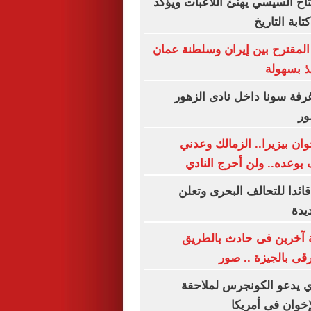
تاح السيسي يهنئ اللاعبات ويؤكد
ابة التاريخ
 المقترح بين إيران وسلطنة عمان
يذ بسهولة
فة سونا داخل نادى الزهور
ور
ان بيزيرا.. الزمالك وعدني
 بوعده.. ولن أحرج النادي
قائدا للتحالف البحرى وتعلن
يدة
إصابة آخرين فى حادث بالطريق
ى بالجيزة .. صور
ي يدعو الكونجرس لملاحقة
إخوان فى أمريكا