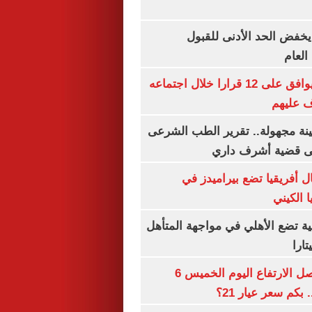
يخفض الحد الأدنى للقبول
العام
مجلس الوزراء يوافق على 12 قرارا خلال اجتماعه
ف عليهم
ينة مجهولة.. تقرير الطب الشرعى
ى قضية أشرف داري
 أفريقيا تضع بيراميدز في
 الكيني
ية تضع الأهلي في مواجهة المتأهل
ارا
سعر الذهب يواصل الارتفاع اليوم الخميس 6