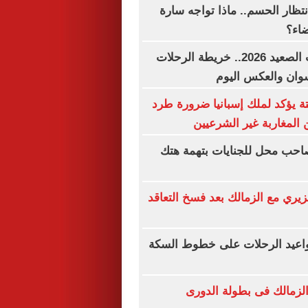
نتظار الحسم.. ماذا تواجه سارة
ضاء؟
مواعيد قطارات الصعيد 2026.. خريطة الرحلات
وان والعكس اليوم
ة يؤكد لملك إسبانيا ضرورة طرد
 المغاربة غير الشرعيين
احب محل للجنايات بتهمة هتك
يري مع الزمالك بعد فسخ التعاقد
مواعيد الرحلات على خطوط السكة
لزمالك فى بطولة الدورى