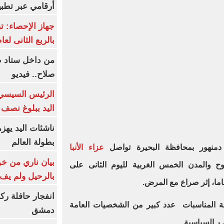
أرقامي عبر تطبيق TRA
بالربع الثانى لعام 26
من داخل ستاد ط
صلاح.. فيديو
الرئيس السيسي 
اليد ببلوغ نصف 
ناشئات اليد يهز
بطولة العالم
منهور بمحافظة البحيرة تواصل
عزاء الأنبا
بيان ناري من خو
 والمدن الخمس الغربية لليوم الثانى على
بالرحيل ولم يف 
انفجار حافلة رك
عة المناسبات عدد كبير من الشخصيات العامة
دمشق
اب السياسية .