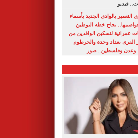
ت.. فيديو
 التعمير بالوادى الجديد بأسماء
عواصمها.. نجاح خطة التوطين
 عمرانية لتسكين الوافدين من
رز القرى بغداد وجدة والخرطوم
 وعدن وفلسطين.. صور