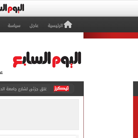
الرئيسية
عاجل
سياسة
عمرو دياب يدخل موسوعة جينيس ب
إغلاق طريق مصر أسوان الزرا
محمد صلاح يظهر على تليفزي
أسعار الذهب في مصر تتراجع.. وعيار 21 ي
الاستعلامات تفند ادعاءات 