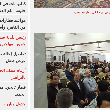
3 اتهامات في ا
خليفة أمام الق
يوس لليوم الثاني بمطرانية البحيرة
من القاهرة وأس
رئيس بلدية سبت
جميع المهاجرين
تفاصيل إحالة ص
عرض طفل
أرقام سيف الجز
بالتراضي
قطار تالجو.. 
الحديد
جدول مباريات ا