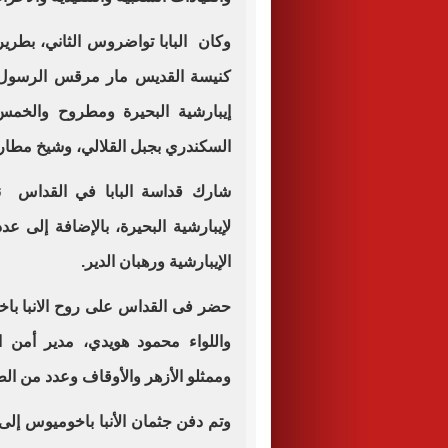
وكان البابا تواضروس الثاني، بطري
كنيسة القديس مار مرقس الرسول ب
إيبارشية البحيرة ومطروح والخم
السكندري بجبل القلالي، وشيخ مطارن
شارك قداسة البابا في القداس نياف
لإيبارشية البحيرة، بالإضافة إلى ع
الإيبارشية ورهبان الدير.
حضر فى القداس على روح الانبا باخ
واللواء محمود هويدي، مدير أمن ال
وممثلو الأزهر والأوقاف وعدد من ال
وتم دفن جثمان الأنبا باخوميوس إلى