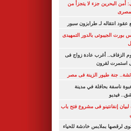
أمن البحرين جزء لا يتجزأ من
لمصرى
عقود انتقاله لـ طرابزون سبور
س بورت الجيبوتى بالدور التمهيدى
ل
م الزفاف.. أغرب عادة زواج فى
 استمرت لقرون
شة.. جنة طيور الزينة فى مصر
بوة ناسفة بحافلة في مدينة
ق.. فيديو
 لبيان إنفانتينو فى مشروع فتح باب
ى لرقصها بملابس خادشة للحياء