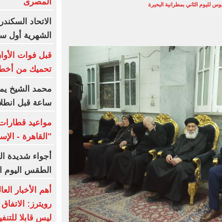
المصرى
يوس لليوم الثاني بمطرانية البحيرة
الاتحاد السكند
الشهرية أول سب
تحميك من أخطر
ساعة قبل انطلا
مواعيد قطارات 
"القاهرة - الإ
أجواء شديدة ال
الطقس اليوم الجمعة 7 أ
أهم الأخبار الع
رويترز: الاتفاق
ليس قابلا للتن