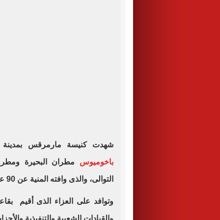
شهدت كنيسة مارمرقس بمدينة د
باخوميوس
مطران البحيرة ومطروح
التوالى، والذى وافته المنية عن 90 عاما، إثر صراع مع المرض.
وتوافد على العزاء الذى أقيم بقا
والقيادات الشعبية والتنفيذية والأحز