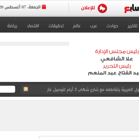
الجمعة، 07 أغسطس 2026
تقارير
حوادث
عرب
عالم
تحقيقات
اقتصاد
رياضة
عد تصدره قائمة بيلبورد عربية لـ68 أسبوعا
عى الغربى كليا من المنيب للعياط.. اعرف التحويلات
ون اليوم السابع فى حفل تقديمه باستاد طرابزون.. فيديو
سجل هذا الرقم
ذا صن وميرور حول علاج سيدة بريطانية في شرم الشيخ