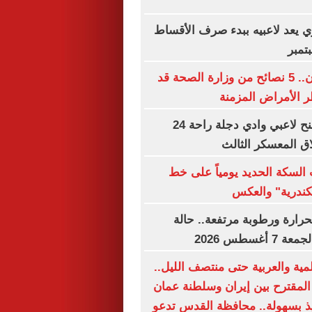
ري يعد لاعبيه ببدء صرف الأقساط
تمبر
قبل فوات الأوان.. 5 نصائح من وزارة الصحة قد
 الأمراض المزمنة
محمد الشيخ يمنح لاعبي وادي دجلة راحة 24
ق المعسكر الثالث
السكة الحديد يومياً على خط
سكندرية" والعكس
حرارة ورطوبة مرتفعة.. حالة
غسطس 2026
المية والعربية حتى منتصف الليل..
 المقترح بين إيران وسلطنة عمان
فيذ بسهولة.. محافظة القدس تدعو