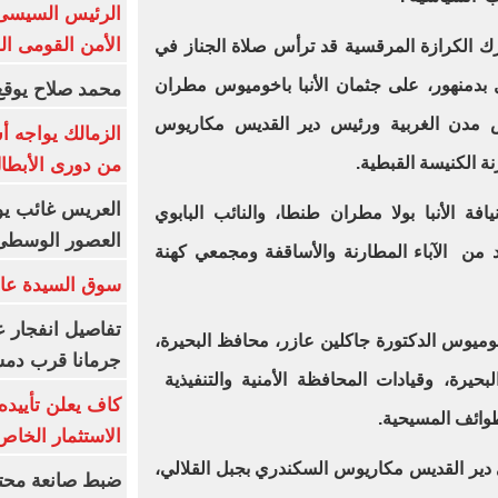
الرئيس السيسى: 
الأمن القومى ا
رك الكرازة المرقسية قد ترأس صلاة الجناز في
دمنهور، على جثمان الأنبا باخوميوس مطران
محمد صلاح يوقع 
س مدن الغربية ورئيس دير القديس مكاريوس
الزمالك يواجه أ
ة الكنيسة القبطية.
من دورى الأبطا
العريس غائب يو
ة الأنبا بولا مطران طنطا، والنائب البابوي
العصور الوسطى
دد من الآباء المطارنة والأساقفة ومجمعي كهنة
سوق السيدة عائ
تفاصيل انفجار ع
وميوس الدكتورة جاكلين عازر، محافظ البحيرة،
جرمانا قرب دمش
بحيرة، وقيادات المحافظة الأمنية والتنفيذية
كاف يعلن تأييده
طوائف المسيحية.
الاستثمار الخاص
 دير القديس مكاريوس السكندري بجبل القلالي،
ضبط صانعة محتو