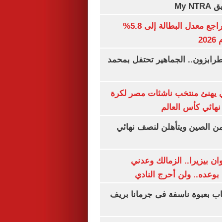
My N
جهاز الإحصاء: تراجع معدل البطالة إلى 5.8%
20
رابزون.. الجماهير تحتفل بمحمد
يهنئ منتخب ناشئات مصر لكرة
نهائي كأس العالم
من الصين ويتأهلن لنصف نهائي
ان بيزيرا.. الزمالك وعدني
بوعده.. ولن أحرج النادي
اب بعبوة ناسفة فى جرمانا بريف