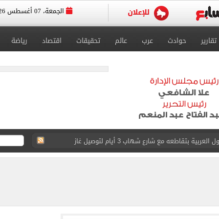
الجمعة، 07 أغسطس 2026
تقارير
حوادث
عرب
عالم
تحقيقات
اقتصاد
رياضة
ية بتقاطعه مع شارع شهاب 3 أيام لتوصيل غاز
عد تصدره قائمة بيلبورد عربية لـ68 أسبوعا
عى الغربى كليا من المنيب للعياط.. اعرف التحويلات
ون اليوم السابع فى حفل تقديمه باستاد طرابزون.. فيديو
سجل هذا الرقم