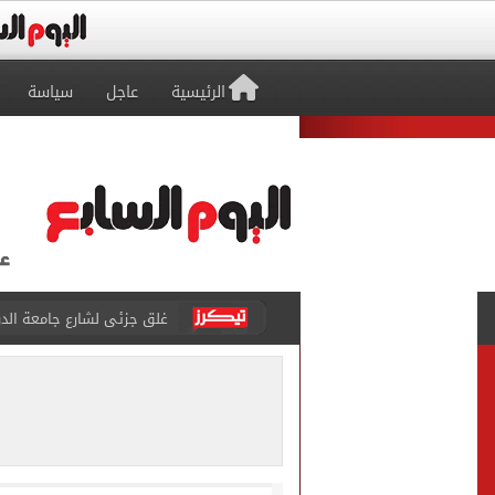
الرئيسية
عاجل
سياسة
غلق جزئى لشارع جامعة الدول العرب
عمرو دياب يدخل موسوعة جينيس ب
إغلاق طريق مصر أسوان الزرا
محمد صلاح يظهر على تليفزي
أسعار الذهب في مصر تتراجع.. وعيار 21 ي