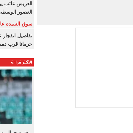
العريس غائب يو
العصور الوسطى
سوق السيدة عائ
تفاصيل انفجار ع
جرمانا قرب دمش
الأكثر قراءة
معتمد جمال يست