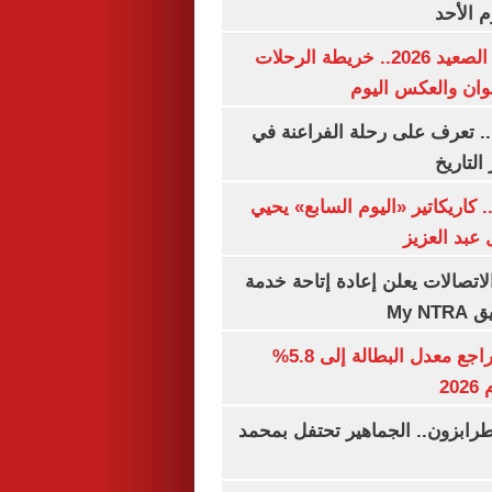
م الأحد
مواعيد قطارات الصعيد 2026.. خريطة الرحلات
وان والعكس اليوم
. تعرف على رحلة الفراعنة في
التاريخ
. كاريكاتير «اليوم السابع» يحيي
عبد العزيز
لاتصالات يعلن إعادة إتاحة خدمة
My N
جهاز الإحصاء: تراجع معدل البطالة إلى 5.8%
20
رابزون.. الجماهير تحتفل بمحمد