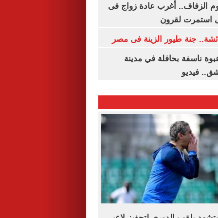
م الزفاف.. أغرب عادة زواج فى
 استمرت لقرون
شة.. جنة طيور الزينة فى مصر
بوة ناسفة بحافلة في مدينة
ق.. فيديو
شهد بلقب الدوري لتحفيز لاعبى