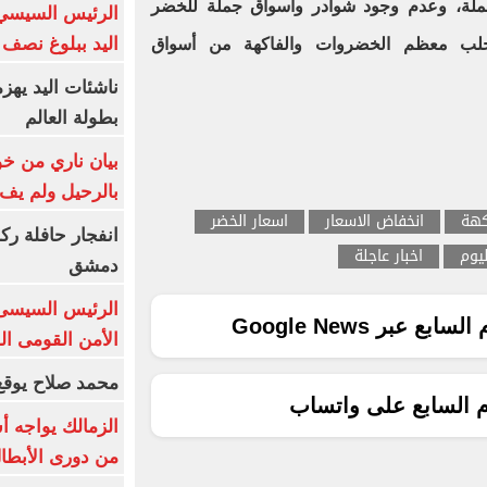
ملة، وعدم وجود شوادر وأسواق جملة للخضر
الرئيس السيسي 
اليد ببلوغ نصف 
 جلب معظم الخضروات والفاكهة من أسواق
ناشئات اليد يهز
بطولة العالم
بيان ناري من خو
بالرحيل ولم يف 
كهة
انخفاض الاسعار
اسعار الخضر
انفجار حافلة رك
ليوم
اخبار عاجلة
دمشق
الرئيس السيسى: 
ع عبر Google News
الأمن القومى ا
محمد صلاح يوقع 
م السابع على واتساب
الزمالك يواجه أ
من دورى الأبطا