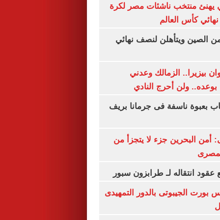
يهنئ منتخب ناشئات مصر لكرة
نهائي كأس العالم
من الصين ويتأهلن لنصف نهائي
ان بيزيرا.. الزمالك وعدني
بوعده.. ولن أحرج النادي
اب بعبوة ناسفة فى جرمانا بريف
أمن البحرين جزء لا يتجزأ من
لمصرى
عقود انتقاله لـ طرابزون سبور
س بورت الجيبوتى بالدور التمهيدى
ل