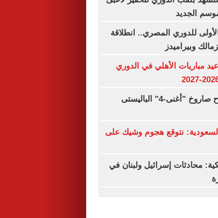
موسم الجديد
لأولى للدوري المصري.. انطلاقة
زمالك وبيراميدز
د مباريات الأهلي في الدوري
الهند تختبر بنجاح صاروخ "أغنى-4" الباليستى
سعودية: نتوقع هجوم وشيك على
كية: محادثات إسرائيل ولبنان في
ة