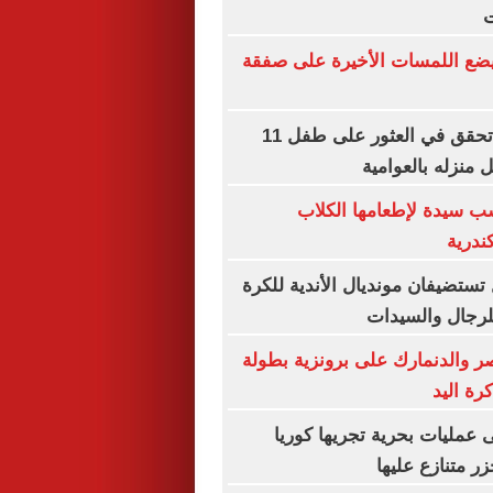
ت
 يضع اللمسات الأخيرة على صفقة
مباحث الأقصر تحقق في العثور على طفل 11
ل منزله بالعوامية
ب سيدة لإطعامها الكلاب
ندرية
ل تستضيفان مونديال الأندية للكرة
ر والدنمارك على برونزية بطولة
رة اليد
ى عمليات بحرية تجريها كوريا
زر متنازع عليها