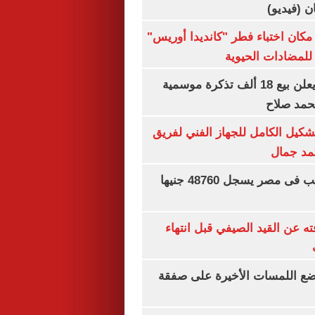
ان (فيديو)
كان اختباء فطر "كانديدا أوريس"
 للمضادات الحيوية
طرابزون سبور يعلن بيع 18 ألف تذكرة موسمية
محمد صلاح
تشكيل الكامل للجهاز الفني لفريق
تمد جمال
سعر الجنيه الذهب فى مصر يسجل 48760 جنيها
ته عن القيد الصيفي قبل انتهاء
يضع اللمسات الأخيرة على صفقة