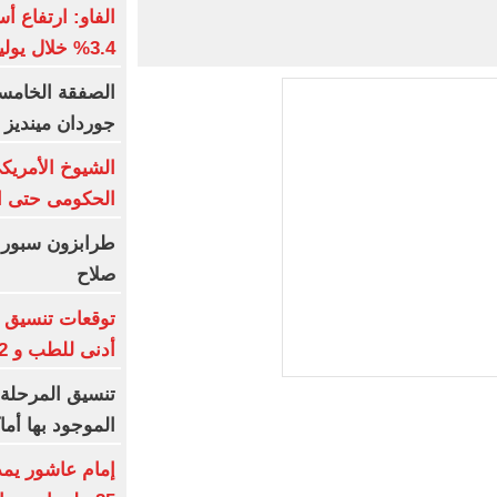
3.4% خلال يوليو عالميا
جوردان مينديز 
الشيوخ الأمريكى
الحكومى حتى ان
طرابزون سبور ي
صلاح
أدنى للطب و 93.12% للأسنان
تنسيق المرحلة ا
الموجود بها أم