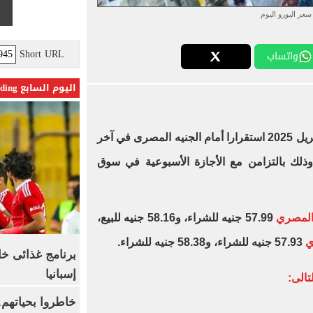
سعر اليورو اليوم
Short URL
واتساب
اليوم السابع Trending
اليوم السبت 19 أبريل 2025 استقرارا أمام الجنيه المصرى في آخر
وذلك بالتزامن مع الأجازة الأسبوعية في سوق
المصري
57.99 جنيه للشراء، و58.16 جنيه للبيع،
ي
57.93 جنيه للشراء، و58.38 جنيه للشراء.
برنامج غذائى خ
إسبانيا
تالى:
خاطروا بحياتهم