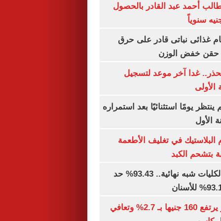
الب أحمد عبد القادر بالحصول
ام غذائى نباتى قادر على حرق
ن حقن خفض الوزن
حذر.. غدا آخر موعد لتسجيل
 الأولى
ينتظر يومًا استثنائيًا بعد استمراره
 الأول
البلاستيك في تغليف الأطعمة
ة بتشحم الكبد
توقعات تنسيق الكليات شبه نهائية.. 93.43% حد
الذهب في مصر يرتفع 160 جنيها بـ 2.7% وتعافي