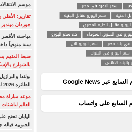
موسم الانتقالا
صر
سعر اليورو في مصر
بل الجنيه
سعر اليورو مقابل الجنيه
تقارير: الأهلى
ليورو مقابل الجنيه المصري
جوردان مينديز
يورو في السوق السوداء
كم سعر اليورو
 في بنك مصر
سعر اليورو الان
سنة متوفياً داخ
سعر اليورو في البنوك
ضبط المتهم بس
 بالبنك الاهلى
بالشوارع بالإسك
بولندا والبرازي
ع عبر Google News
الطائرة 2026 للرجال والسيدات
موعد مباراة مص
م السابع على واتساب
العالم لناشئات ك
اليابان تحتج عل
الجنوبية قبالة ج