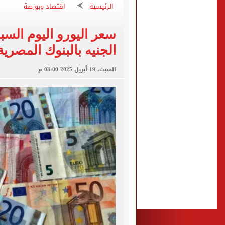
الرئيسية
اقتصاد وبورصة
عبد الله السعيد يواصل الغي
برنامج غذائى خاص للاعبى ا
شيكو بانزا يخطر الزمالك بالعودة 
الجنيه بالبنوك المصرية
رسميا.. اتحاد الكرة يعلن استض
السبت، 19 أبريل 2025 03:00 م