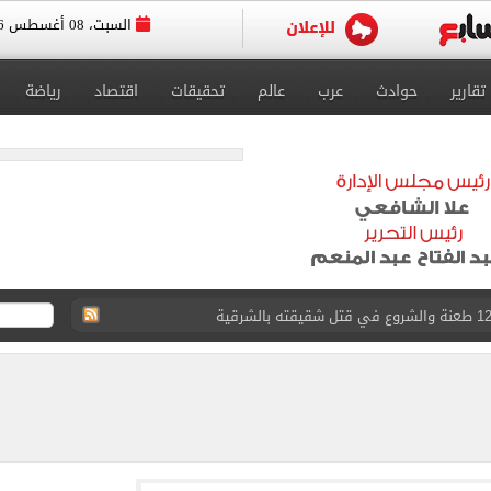
السبت، 08 أغسطس 2026
تقارير
حوادث
عرب
عالم
تحقيقات
اقتصاد
رياضة
لمنتخب جنوب أفريقيا
لة غامضة من عبد الله السعيد بعد غيابه عن الزمالك
ل للجهاز الفني لفريق الكرة بقيادة معتمد جمال
 الأخيرة على صفقة جوردان مينديز