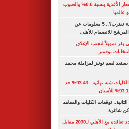
الفاو: ارتفاع أسعار الأغذية بنسبة 0.6% والحبوب
الصفقة الخامسة تقترب؟.. 5 معلومات عن
المرشح للانضمام للأهلى
 يقر تمويلاً لتجنب الإغلاق
تخابات نوفمبر
ستعد لضم نونيز لمزاملة محمد
توقعات تنسيق الكليات شبه نهائية.. 93.43% حد
لثانية.. توقعات الكليات والمعاهد
اكن شاغرة
إمام عاشور يمدد تعاقده مع الأهلي لـ2030 مقابل