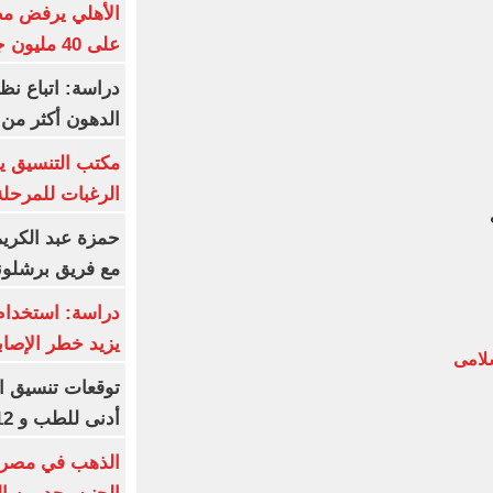
الأهلي يرفض مط
على 40 مليون جنيه سنوياً
دراسة: اتباع نظ
الدهون أكثر م
مكتب التنسيق ي
الرغبات للمرحلة
حمزة عبد الكريم 
مع فريق برشلونة
دراسة: استخدام 
يزيد خطر الإصاب
لامى
أدنى للطب و 93.12% للأسنان