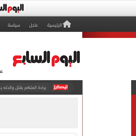
الرئيسية
عاجل
سياسة
براءة المتهم بقتل والدته بـ12 طعنة والشروع في قتل شقيقته بالشرقية
بيتسو موسيماني مديرا فنيا 
كل شيء يبدأ من العقل.. رسا
طرابزون سبور يعلن بيع 18 ألف تذكرة موسمية بعد التعاقد مع محمد صلاح
الزمالك يعلن التشكيل الكام
تقارير: الأهلى يضع اللمسات