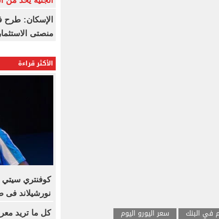
الجنيه يحد من 
الإسكان: طرح ف
منصتى الاستثمار
الأكثر قراءة
كوفنتري سيتي ي
نورشيلاند فى ص
م في البنك
سعر اليورو اليوم
كل ما تريد معرف