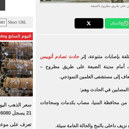
س على طريق مطروح بالضبعة
Short URL
واتساب
اليوم السابع Trending
حادث تصادم أتوبيس
، أمام مدينة الضبعة على طريق مطروح –
سعاف إلى مستشفى العلمين النموذجي.
لمصابين في الحادث وهم:
 "35 سنة" عامل، من محافظة المنيا، مصاب بكدمات وسحاجات
21 يسجل 6080 جنيها
تعرف على موعد 
يف داخلى بالمخ والحالة العامة سيئة.