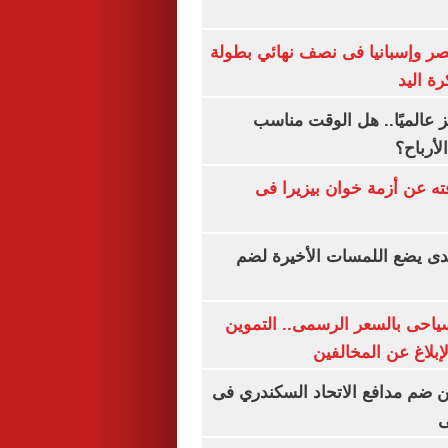
صر وإسبانيا فى نصف نهائي بطولة
رة اليد
 عالميًا.. هل الوقت مناسب
لأرباح؟
ته عن أزمة خوان بيزيرا فى
ندى يضع اللمسات الأخيرة لضم
سياحى بالسعر الرسمى.. التموين
بلاغ عن المخالفين
 ضم مدافع الاتحاد السكندري فى
ى