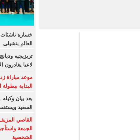
خسارة ناشئات ا
العالم بتشيلى
لاعبا يغادرون ا
موعد مباراة زد
البداية ببطولة ا
بعد بيان وكيله.
السعيد ويستفس
القاضي المزيف
الجمعة واستأج
الشخصية