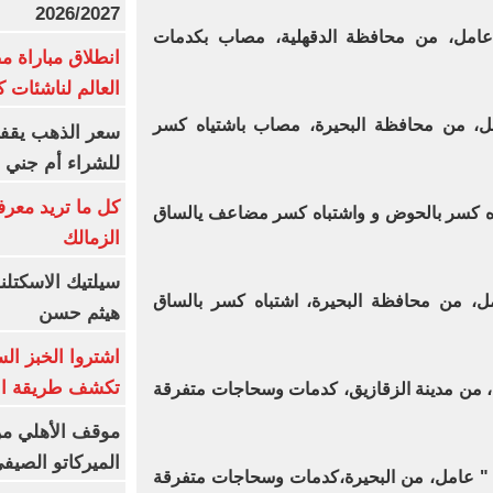
2026/2027
إبراهيم "31 سنة" عامل، من محافظة الدقهلية، مصاب بكدمات
انطلاق مباراة م
العالم لناشئات ك
لى "33 سنة" عامل، من محافظة البحيرة، مصاب باشتياه كسر
سعر الذهب يقفز
للشراء أم جني ا
كل ما تريد معرف
 كسر بالحوض و واشتباه كسر مضاعف يالساق
الزمالك
سيلتيك الاسكتل
3 سنة " عامل، من محافظة البحيرة، اشتباه كسر بالساق
هيثم حسن
اشتروا الخبز ال
تكشف طريقة الإ
" 32 سنة " عامل، من مدينة الزقازيق، كدمات وسحاجات متفرقة
موقف الأهلي من
الميركاتو الصيف
ود عبد الحميد " 40 سنة " عامل، من البحيرة،كدمات وسحاجات متفرقة