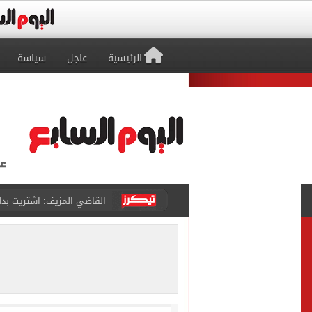
الرئيسية
عاجل
سياسة
برشلونة يطرح تذاكر مواجه
طرابزون سبور ينفي الحجز 
منتخب ناشئات كرة اليد يخسر أمام إسبانيا 27 - 26 ف
قفزة أعادت الزمن الجميل..
الأهلي ينهي مرانه الأول ف