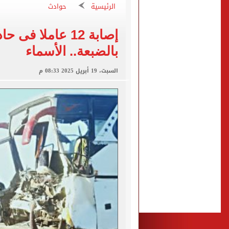
"تنظيم الاتصالات": تسجيل ا
الرئيسية
حوادث
مشاهد ساحرة على شاطئ رأس
إصابة 12 عاملا 
الكشف عن قصر محمد صلاح ا
بالضبعة.. الأسماء
الاتحاد التركي يمنح طرابز
السبت، 19 أبريل 2025 08:33 م