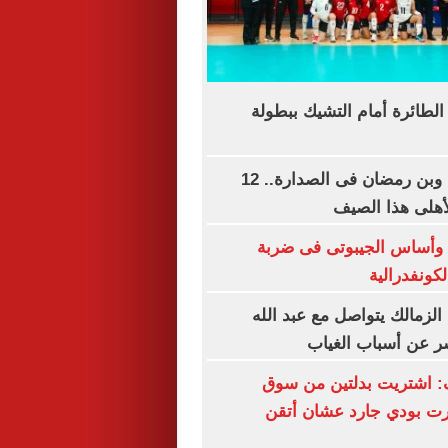
لطائرة أمام التشيك ببطولة
تريزيجيه وديانج وبن رمضان فى الصدارة.. 12
لأهلى هذا الصيف
 وأساس الجيبوتى فى ضربة
لكونفدرالية
. الزمالك يتواصل مع عبد الله
ر عن أسباب الغياب
: اشتريت بدلتين من سوق
رت بودي جارد عشان أتقن