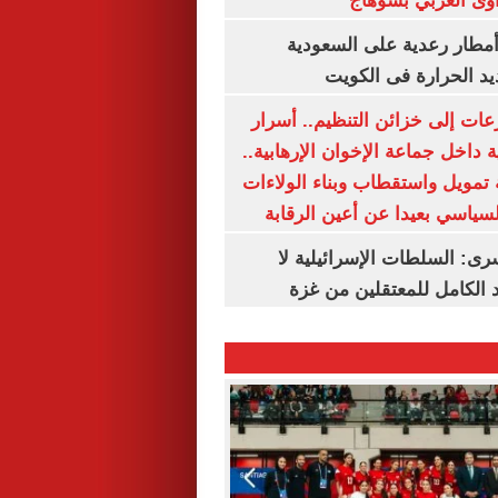
وى الغربي بسوهاج
مطار رعدية على السعودية
يد الحرارة فى الكويت
عات إلى خزائن التنظيم.. أسرار
 داخل جماعة الإخوان الإرهابية..
تمويل واستقطاب وبناء الولاءات
لسياسي بعيدا عن أعين الرقابة
رى: السلطات الإسرائيلية لا
الكامل للمعتقلين من غزة