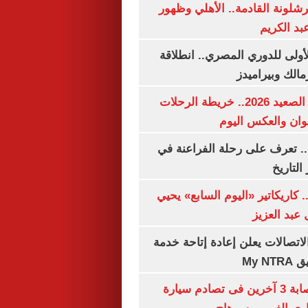
شلونة القادمة.. الأهلي وظهور
بد الكريم
لأولى للدوري المصري.. انطلاقة
مالك وبيراميدز
مواعيد قطارات الصعيد 2026.. خريطة الرحلات
وان والعكس اليوم
. تعرف على رحلة الفراعنة في
التاريخ
. كاريكاتير «اليوم السابع» يحيي
عبد العزيز
لاتصالات يعلن إعادة إتاحة خدمة
My N
مصرع سيدة وإصابة 3 آخرين فى تصادم سيارة