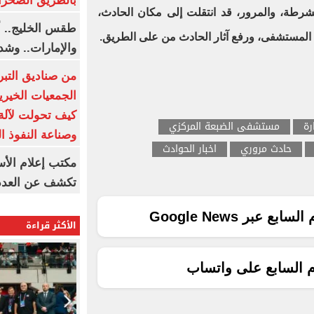
بالطريق الصحرا
رطة، والمرور، قد انتقلت إلى مكان الحادث،
طقس الخليج.. أ
لى المستشفى، ورفع آثار الحادث من على الطريق.
والإمارات.. وشد
من صناديق التبر
الجمعيات الخيرية
كيف تحولت لآلة 
رة
مستشفى الضبعة المركزي
وصناعة النفوذ ا
حادث مروري
اخبار الحوادث
مكتب إعلام الأس
تكشف عن العدد 
ع عبر Google News
الأكثر قراءة
م السابع على واتساب