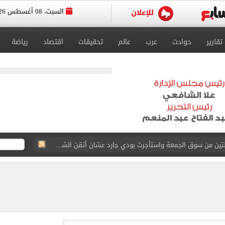
السبت، 08 أغسطس 2026
تقارير
حوادث
عرب
عالم
تحقيقات
اقتصاد
رياضة
ة الأهلي على كأس خوان جامبر
على مستحقات محمد صلاح
ى نصف نهائى بطولة العالم
 رأسية وائل جمعة فى مران الأهلي تستحضر أمجاد الصخرة
ى معسكر إسبانيا.. جلسة عموتة وفقرة بدنية.. صور