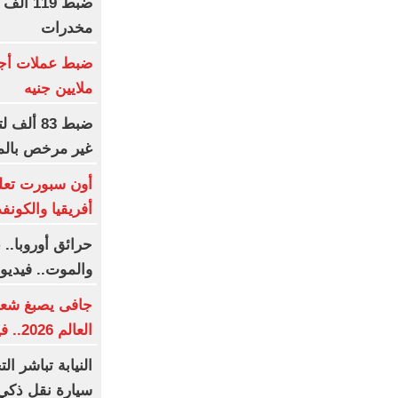
مخدرات
ملايين جنيه
ضبط 83 
غير مرخص بالم
أون سبورت تعل
أفريقيا والكونفد
حرائق أوروبا..
والموت.. فيديو
جافى يصبغ شعره
العالم 2026.. فيديو
النيابة تباشر 
سيارة نقل ذكي 