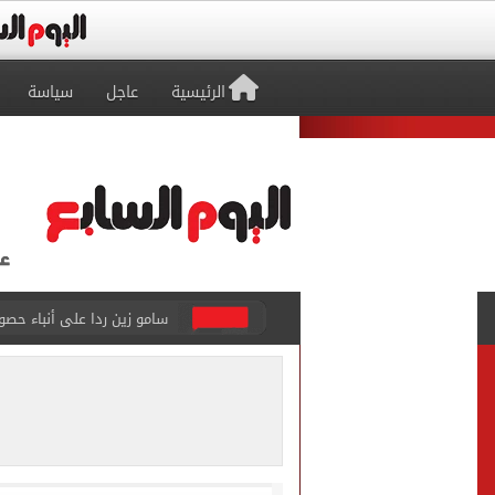
الرئيسية
عاجل
سياسة
46 ألف طالب سجلوا رغباتهم فى تنسيق المرحلة الأولى للقبول بالجامعات حتى الآن
اليورو يغلق تعاملات اليوم ا
جهاز العبور الجديدة يعلن الانتهاء م
ملك البحرين يؤكد تضامن بل
الرئيس السيسى وملك البحري