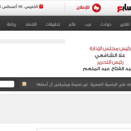
الخميس، 06 أغسطس 2026
تقارير
حوادث
عرب
عالم
تحقيقات
اقتصاد
رياضة
لخميس على تراجع أمام الجنيه بالبنوك المصرية
ن تنفيذ أعمال ربط طريق R4 بمصر–الإسماعيلية
اده مع مصر فى كل ما تتخذه من إجراءات لصون أمنها
ن: ضرورة التزام كافة الأطراف بتنفيذ اتفاق وقف حرب غزة