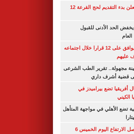
وزارة الداخلية تعلن بدء التقديم لحج القرعة 12
يخفض الحد الأدنى للقبول
العام
مجلس الوزراء يوافق على 12 قرارا خلال اجتماعه
ف عليهم
ينة مجهولة.. تقرير الطب الشرعى
ى قضية أشرف داري
 أفريقيا تضع بيراميدز في
 الكيني
ية تضع الأهلي في مواجهة المتأهل
ارا
سعر الذهب يواصل الارتفاع اليوم الخميس 6