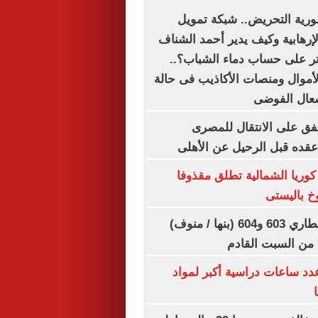
رية التحريض.. شبكة تمويل
لإرهابية وكيف يدير أحمد الشناف
اتر على حساب دماء الشباب؟..
أموال ومنصات الأكاذيب فى حالة
شعال الفوضى
ق على الانتقال للمصرى
قده قبل الرحيل عن الأهلى
: كوريا الشمالية تطلق مقذوفا
خ باليستى
تعديل مواعيد قطاري 603 و604 (بنها / منوف)
ا من السبت القادم
عدد ساعات دراسية أكبر لمواد