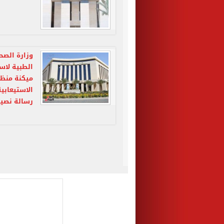
وزارة الص
الطبية لاست
ميكنة منظو
الاستيعابية
رسالة نصي