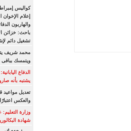
كواليس إمبراطو
إعلام الإخوان ا
والهاربون الدف
باحث: خزائن ال
تشغيل دائم لإ
محمد شريف يتف
ويتمسك بباقى ع
الدفاع اليابانية
يشتبه بأنه صارو
والعكس اعتبارً
وزارة التعليم: 
شهادة البكالوريا