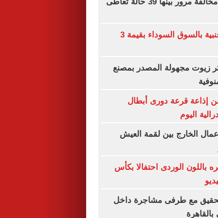
ضبط 119 ألف مخالفة مرور بينها 39 حالة تعاطى
ضبط عملات أجنبية بالسوق السوداء بقيمة 3
ألف لتر زيوت مجهولة المصدر بمصنع
نوفية
ن إذاعة قرعة دورى أبطال
رالية اليوم
 عمال الخارج بين لقمة العيش
 باللون الوردى احتفالا بكأس
التحقيق مع طرفى مشاجرة داخل
بالقاهرة