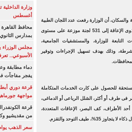
أغسطس
والسكان، أن الوزارة رفعت عدد اللجان الطبية
محافظ القاهرة 
المخصصة للكشف على الأشخاص ذوى الإعاقة إلى 531 لجنة موزعة على مستوى
بمدارس الثانوي 
 التابعة للوزارة، والمستشفيات الجامعية،
رطة، وذلك بهدف تسهيل الإجراءات وتوفير
الأسبوعي.. تعر
لمحافظات.
دماء مطابقة وع
يفجر مفاجآت ف
قرعة دوري أبطال
لمستحقة للحصول على كارت الخدمات المتكاملة
مواجهة جورماهيا
تر فى طرف أو أكثر، الشلل الرباعى أو الدماغى،
قرعة الكونفدرال
حد الأطراف، كف البصر، الإعاقات المتعددة،
من مقديشيو وكيت
3%، طيف التوحد والتقزم.