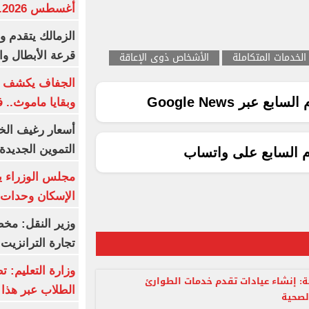
أغسطس 2026.. بكم سعر عيار 21؟
الزمالك يتقدم و
الخدمات المتكاملة
الأشخاص ذوى الإعاقة
قرعة الأبطال وال
الجفاف يكشف أس
ع عبر Google News
وبقايا ماموث.. 
أسعار رغيف الخب
التموين الجديدة
م السابع على واتساب
مجلس الوزراء 
الإسكان وحدات س
وزير النقل: م
تجارة الترانزيت
وزارة التعليم: ت
ة: إنشاء عيادات تقدم خدمات الطوارئ
الطلاب عبر هذا 
لصحية