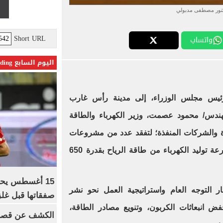
كتور مصطفى مدبولي
Short URL
واتساب
اليوم السابع Trending
ئيس مجلس الوزراء، إلى مدينة رأس غارب
مهندس/ محمود عصمت، وزير الكهرباء والطاقة
ة والشركات المنفذة؛ لتفقد عدد من مشروعات
الطاقة المتجددة، يستهلها بتفقد مزرعة توليد الكهرباء من طاقة الرياح بقدرة 650
15 أغسطس يحس
ار التوجه العام واستراتيجية العمل نحو نشر
صفقاتها قبل غلق
ض انبعاثات الكربون، وتنويع مصادر الطاقة،
الكشف عن قصر 