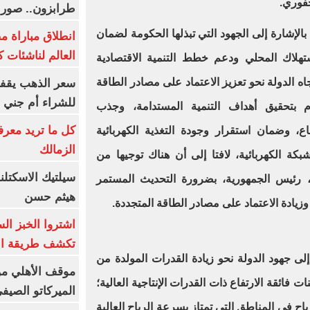
حفوري.
طرابزون.. صور
لإشارة إلى الجهود التي تبذلها الحكومة لضمان
انطلاق مباراة م
العالم لناشئات ك
ستهلاك المحلي ودعم خطط التنمية الاقتصادية
اه الدولة نحو تعزيز الاعتماد على مصادر الطاقة
سعر الذهب يقفز
للشراء أم جني ا
ام بتحقيق أهداف التنمية المستدامة، وجذب
كل ما تريد معرف
اع، وضمان استقرار وجودة التغذية الكهربائية
الزمالك
كة الكهربائية، لافتا إلى أن هناك توجيها من
سيلتيك الاسكتل
، رئيس الجمهورية، بضرورة التحديث المستمر
هيثم حسن
زيادة الاعتماد على مصادر الطاقة المتجددة.
اشتروا الخبز ال
تكشف طريقة الإ
ى جهود الدولة نحو زيادة القدرات المولدة من
موقف الأهلي من
نات فائقة الارتفاع ذات القدرات الإنتاجية العالية؛
الميركاتو الصيف
اح في المناطق التي تمتاز بسرعة الرياح العالية