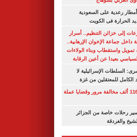
وى الغربي بسوهاج
مطار رعدية على السعودية
يد الحرارة فى الكويت
عات إلى خزائن التنظيم.. أسرار
 داخل جماعة الإخوان الإرهابية..
تمويل واستقطاب وبناء الولاءات
لسياسي بعيدا عن أعين الرقابة
رى: السلطات الإسرائيلية لا
الكامل للمعتقلين من غزة
الداخلية تضبط 116 ألف مخالفة مرور وقضايا عملة
ير رحلات خاصة من الجزائر
لشيخ والغردقة