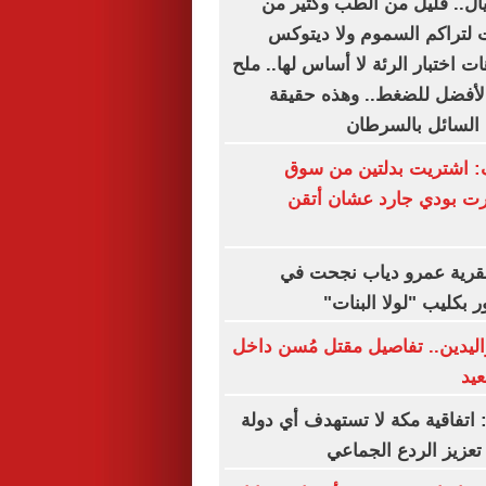
ل.. قليل من الطب وكثير من
ات لتراكم السموم ولا ديتوكس
هات اختبار الرئة لا أساس لها.. ملح
 الأفضل للضغط.. وهذه حقيقة
 السائل بالسرطان
: اشتريت بدلتين من سوق
رت بودي جارد عشان أتقن
بقرية عمرو دياب نجحت في
ر بكليب "لولا البنات"
واليدين.. تفاصيل مقتل مُسن داخل
يد
: اتفاقية مكة لا تستهدف أي دولة
عزيز الردع الجماعي