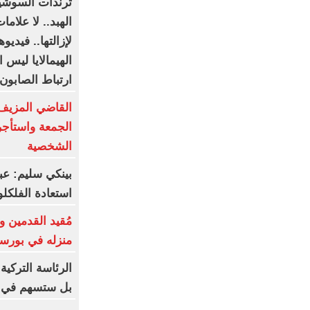
ترندات السوشيا
الهبد.. لا علام
لإزالتها.. فيديو
الهيمالايا ليس
ارتباط الصابون
القاضي المزيف
الجمعة واستأج
الشخصية
بينكي سليم: ع
استعادة الفلكلو
مُقيد القدمين 
منزله في بورسع
الرئاسة التركية
بل ستسهم في ت