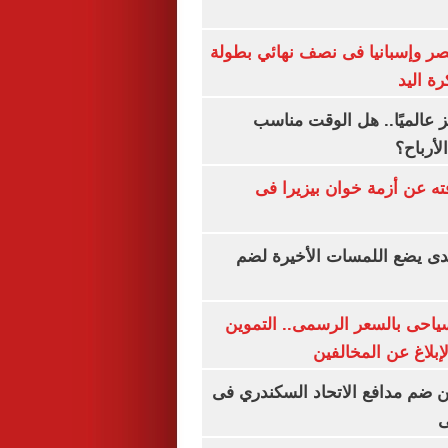
صر وإسبانيا فى نصف نهائي بطولة
رة اليد
 عالميًا.. هل الوقت مناسب
لأرباح؟
ته عن أزمة خوان بيزيرا فى
ندى يضع اللمسات الأخيرة لضم
سياحى بالسعر الرسمى.. التموين
بلاغ عن المخالفين
 ضم مدافع الاتحاد السكندري فى
ى