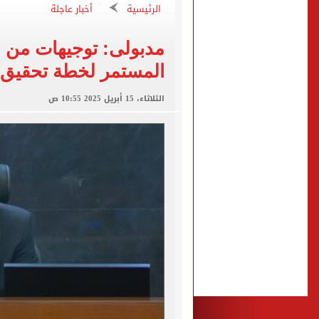
الرئيسية
أخبار عاجلة
الكشف عن قصر محمد صلاح ا
الاتحاد التركي يمنح طرابز
مدبولى: توجيهات من 
المستمر لخطة تحقيق 
برشلونة يطرح تذاكر مواجه
الثلاثاء، 15 أبريل 2025 10:55 ص