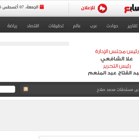
الجمعة، 07 أغسطس 2026
تقارير
حوادث
عرب
عالم
تحقيقات
اقتصاد
رياضة
على مستحقات محمد صلاح
ى نصف نهائى بطولة العالم
 رأسية وائل جمعة فى مران الأهلي تستحضر أمجاد الصخرة
ى معسكر إسبانيا.. جلسة عموتة وفقرة بدنية.. صور
 فى نصف نهائي بطولة العالم لناشئات كرة اليد