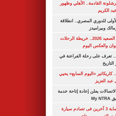
شلونة القادمة.. الأهلي وظهور
بد الكريم
لأولى للدوري المصري.. انطلاقة
مالك وبيراميدز
مواعيد قطارات الصعيد 2026.. خريطة الرحلات
وان والعكس اليوم
. تعرف على رحلة الفراعنة في
التاريخ
. كاريكاتير «اليوم السابع» يحيي
عبد العزيز
لاتصالات يعلن إعادة إتاحة خدمة
My N
مصرع سيدة وإصابة 3 آخرين فى تصادم سيارة