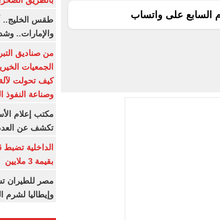
بالطريق الصحرا
م السابع على واتساب
طقس الخليج.. أ
والإمارات.. وشد
من صناديق التبر
الجمعيات الخيرية
كيف تحولت لآلة 
وصناعة النفوذ ا
مكتب إعلام الأس
تكشف عن العدد 
بقيمة 3 ملايين
مصر للطيران تس
وإيطاليا لشرم ا