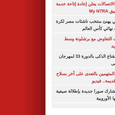
لاتصالات يعلن إعادة إتاحة خدمة
My N
 يهنئ منتخب ناشئات مصر لكرة
 نهائي كأس العالم
ب التفاوض مع برشلونة وسط
د
انطلاق ورشة القناع الذكى بالدورة 33 لمهرجان
ى
المتهمين بالتعدى على آخر بسلاح
يمة.. فيديو
شارك صورا جديدة بإطلالة صيفية
 الأوروبية