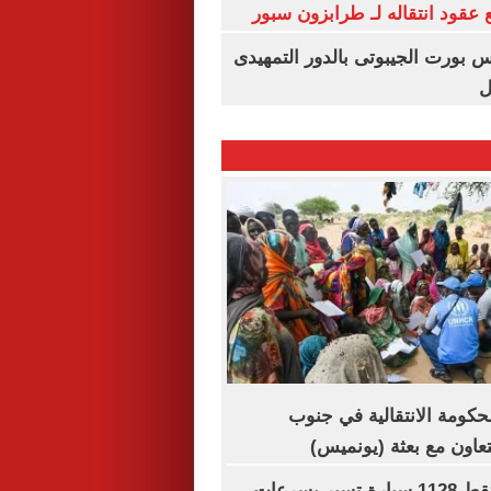
عقود انتقاله لـ طرابزون سبور
س بورت الجيبوتى بالدور التمهيدى
ل
لحكومة الانتقالية في جنوب
تعاون مع بعثة (يونميس)
رادار المرور يلتقط 1128 سيارة تسير بسرعات