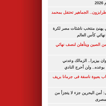
20
رابزون.. الجماهير تحتفل بمحمد
يهنئ منتخب ناشئات مصر لكرة
نهائي كأس العالم
من الصين ويتأهلن لنصف نهائي
ان بيزيرا.. الزمالك وعدني
بوعده.. ولن أحرج النادي
اب بعبوة ناسفة فى جرمانا بريف
أمن البحرين جزء لا يتجزأ من
لمصرى