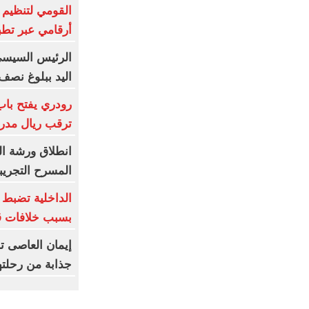
القومي لتنظيم ا
أرقامي عبر تطبيق TRA
الرئيس السيسي
اليد ببلوغ نصف
رودري يفتح با
ترقب ريال مدري
المسرح التجريب
الداخلية تضبط 
بسبب خلافات قد
إيمان العاصى ت
جذابة من رحلتها