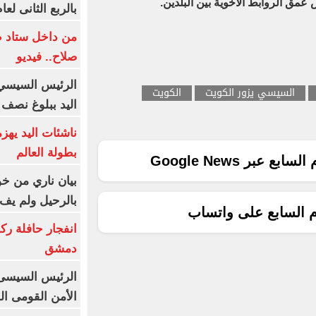
مق الروابط الأخوية بين البلدين.
بالربع الثانى لعام 26
من داخل ستاد ط
صلاح.. فيديو
الرئيس السيسي 
السيسي يزور الكويت
الكويت
اليد ببلوغ نصف 
ناشئات اليد يهز
بطولة العالم
ع عبر Google News
بيان ناري من خو
بالرحيل ولم يف 
م السابع على واتساب
انفجار حافلة رك
دمشق
الرئيس السيسى: 
الأمن القومى ا