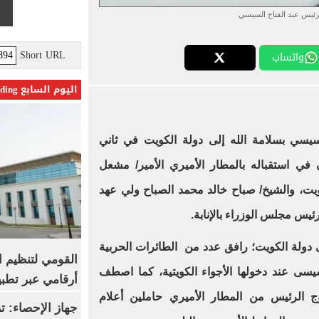
رئيس عبد الفتاح السيسي
Short URL
واتساب
اليوم السابع Trending
سيسي بسلامة الله إلى دولة الكويت في ثاني
في استقباله بالمطار الأميري الأمير/ مشعل
لكويت، والشيخ/ صباح خالد محمد الصباح ولي عهد
يس مجلس الوزراء بالإنابة.
دولة الكويت؛ رافق عدد من الطائرات الحربية
القومي لتنظيم ا
سيسى عند دخولها الأجواء الكويتية، كما اصطف
أرقامي عبر تطبيق TRA
ج الرئيس من المطار الأميري حاملين أعلام