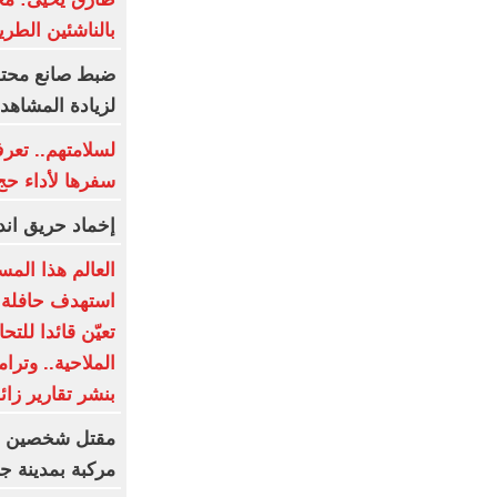
بالناشئين الطري
ضبط صانع محتوى
لزيادة المشاهدا
لسلامتهم.. تعر
سفرها لأداء حج ال
إخماد حريق اند
العالم هذا الم
استهدف حافلة 
تعيّن قائدا للت
الملاحية.. وت
بنشر تقارير زائ
مركبة بمدينة ج