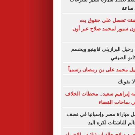
اضة» تحصل على حقوق بث
ون سبور لمحمد صلاح عبر أون
رحيل البرازيلى فابينيو ويحسم
اتو الصيفي
يل محمد على بن رمضان رسمياً
ة إبراهيم سعيد.. محطات الخلاف
لى ساحات القضاء
ل مباراة مصر وإسبانيا في نصف
الم للناشئات لكرة اليد
 صلاح حالة استثنائية.. الاهتمام