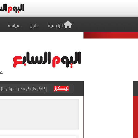
الرئيسية
عاجل
سياسة
إغلاق طريق مصر أسوان الزرا
محمد صلاح يظهر على تليفزي
أسعار الذهب في مصر تتراجع.. وعيار 21 ي
الاستعلامات تفند ادعاءات 
حكم تصوير الحوادث والمشا