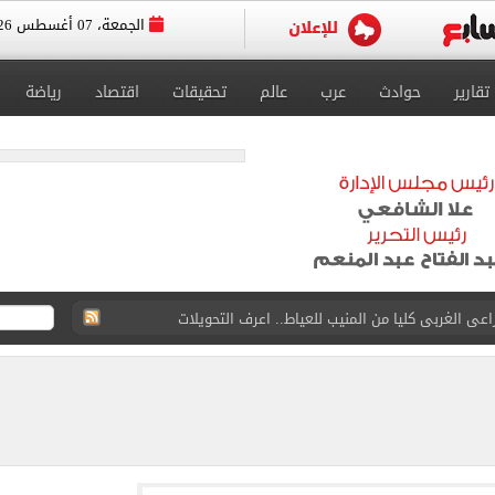
الجمعة، 07 أغسطس 2026
تقارير
حوادث
عرب
عالم
تحقيقات
اقتصاد
رياضة
عى الغربى كليا من المنيب للعياط.. اعرف التحويلات
ون اليوم السابع فى حفل تقديمه باستاد طرابزون.. فيديو
سجل هذا الرقم
ذا صن وميرور حول علاج سيدة بريطانية في شرم الشيخ
جرات ونشرها على مواقع التواصل