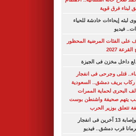
ق لبناء فرق قوية
 لبثه إيحاءات خادشة للحياء
ت.. فيديو
ف على الفئات المرضية المحظور
قرعة 2027
لع داخل مخزن فى الجيزة
ساء.. قتلى وجرحى فى انفجار
ركاب بريف دمشق.. السعودية
حالف البحرى لحماية الممرات
رامب يتهم صحيفة واشنطن بوست
فة تتعلق بوزير الحرب
مقتل شخصين وإصابة 13 آخرين فى انفجار
رمانا قرب دمشق.. فيديو