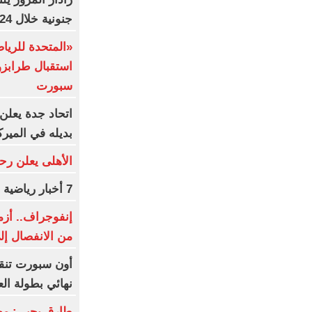
جنونية خلال 24 ساعة
«المتحدة للري
استقبال طرابز
سبورت
اتحاد جدة يعلن 
بديله في الميرك
الأهلى يعلن رح
7 أخبار رياضية لا تفوتك
إنفوجراف.. أزم
من الانفصال إ
أون سبورت تنق
نهائي بطولة الع
طارق يحيى: محمد