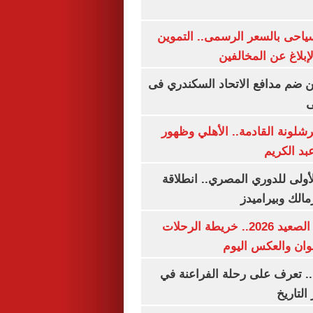
سياحى بالسعر الرسمى.. التموين
بلاغ عن المخالفين
 ضم مدافع الاتحاد السكندري فى
ى
شلونة القادمة.. الأهلي وظهور
بد الكريم
لأولى للدوري المصري.. انطلاقة
مالك وبيراميدز
مواعيد قطارات الصعيد 2026.. خريطة الرحلات
وان والعكس اليوم
. تعرف على رحلة الفراعنة في
التاريخ