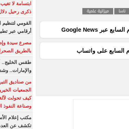
ابتسامة لا تغيب.
ناسا
ميزانية علمية
ذكرى رحيل دلال 
القومي لتنظيم ا
ع عبر Google News
أرقامي عبر تطبيق TRA
م السابع على واتساب
بالطريق الصحرا
طقس الخليج.. أ
والإمارات.. وشد
من صناديق التبر
الجمعيات الخيرية
كيف تحولت لآلة 
وصناعة النفوذ ا
مكتب إعلام الأس
تكشف عن العدد 