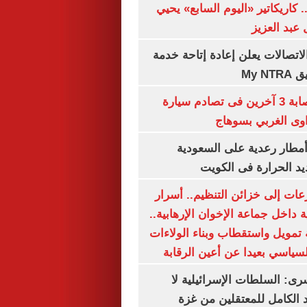
. كاريكاتير «اليوم السابع» يحيي
عبد العزيز
لاتصالات يعلن إعادة إتاحة خدمة
My N
مصرع سيدة وإصابة 3 آخرين فى تصادم سيارة
وى الغربي بسوهاج
مطار رعدية على السعودية
يد الحرارة فى الكويت
عات إلى خزائن التنظيم.. أسرار
 داخل جماعة الإخوان الإرهابية..
تمويل واستقطاب وبناء الولاءات
لسياسي بعيدا عن أعين الرقابة
رى: السلطات الإسرائيلية لا
الكامل للمعتقلين من غزة