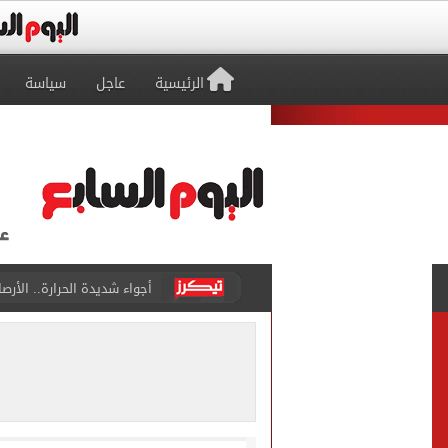
الرئيسية
عاجل
سياسة
أجواء شديدة الحرارة.. الأر
رابطة الأندية تكشف جدول م
الأهلي يخوض أول مران فى م
وزير الاستثمار والتجارة الخا
مصدر لـ"اليوم السابع": خوان
بوتين يخطط لهجوم بري على 