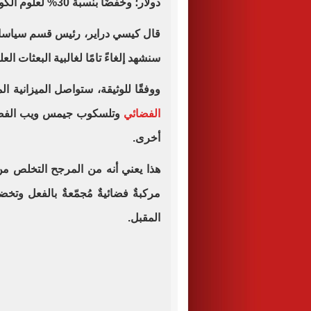
دولار؛ وخفضًا بنسبة 30% لعلوم الكواكب، ليصل إلى 1.929 مليار دولار.
قال كيسي دراير، رئيس قسم سياسات
سنشهد إلغاءً تامًا لغالبية البعثات ال
ووفقًا للوثيقة، ستواصل الميزانية ا
الفضائي
وتلسكوب جيمس ويب الفضائي
أخرى.
هذا يعني أنه من المرجح التخلص 
مركبةٌ فضائيةٌ مُجمّعةٌ بالفعل وتخ
المقبل.