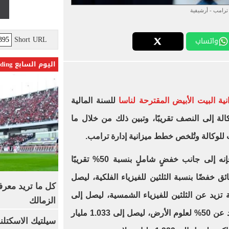
ترامب - أرشيفية
Short URL
واتساب
اليوم السابع Trending
نية البيت الأبيض المقترحة لناسا
للسنة المالية
وكالة إلى النصف تقريبًا، وتبين ذلك من خلال ما
 للوكالة وتُلخص خطط ميزانية إدارة ترامب.
ائق خفضًا بنسبة الثلثين للفيزياء الفلكية، ليصل
كل ما تريد معرف
بنسبة تزيد عن الثلثين للفيزياء الشمسية، ليصل إلى
الزمالك
455 مليون دولار؛ وخفضًا بنسبة تزيد عن 50% لعلوم الأرض، ليصل إلى 1.033 مليار
سيلتيك الاسكتل