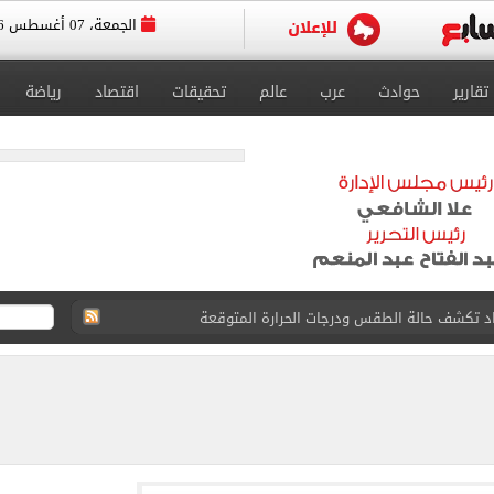
الجمعة، 07 أغسطس 2026
تقارير
حوادث
عرب
عالم
تحقيقات
اقتصاد
رياضة
صاد تكشف حالة الطقس ودرجات الحرارة المتوقعة
واعيد مباريات الدوري.. تعديل التوقيتات فى رمضان
عسكر إسبانيا استعداداً للموسم الجديد.. صور
رجية يبحث مع نائب وزير التجارة الصيني تعزيز التعاون
 بيزيرا يرفض العودة للزمالك
دول الناتو.. ماذا سيفعل؟