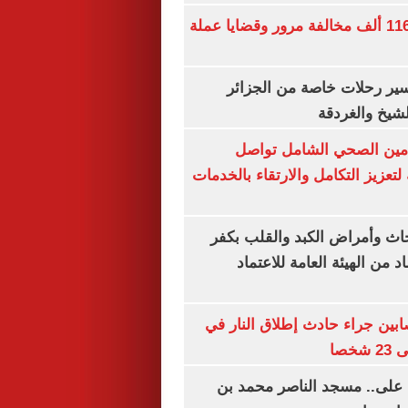
الداخلية تضبط 116 ألف مخالفة مرور وقضايا عملة
ير رحلات خاصة من الجزائر
لشيخ والغردقة
لتأمين الصحي الشامل تواصل
 لتعزيز التكامل والارتقاء بالخدمات
ث وأمراض الكبد والقلب بكفر
 من الهيئة العامة للاعتماد
ابين جراء حادث إطلاق النار في
خصا
 على.. مسجد الناصر محمد بن