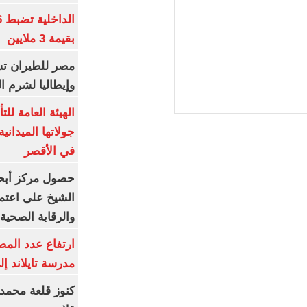
بقيمة 3 ملايين
مصر للطيران تس
وإيطاليا لشرم ا
الهيئة العامة ل
جولاتها الميدانية
في الأقصر
حصول مركز أبحا
الشيخ على اعتماد
والرقابة الصحية
ارتفاع عدد المص
مدرسة تايلاند إلى 23 ش
كنوز قلعة محمد