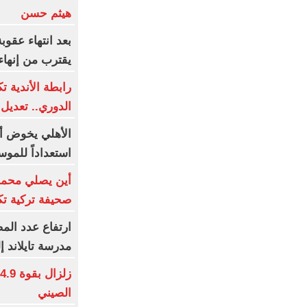
هيثم حسن
بعد انتهاء عقو
يقترب من إنهاء
رابطة الأندية 
الدوري.. تعديل
الأهلي يخوض أ
استعداداً للموس
أين يصلي محمد 
صحيفة تركية ت
ارتفاع عدد الم
مدرسة تايلاند إلى 23 
الصيني