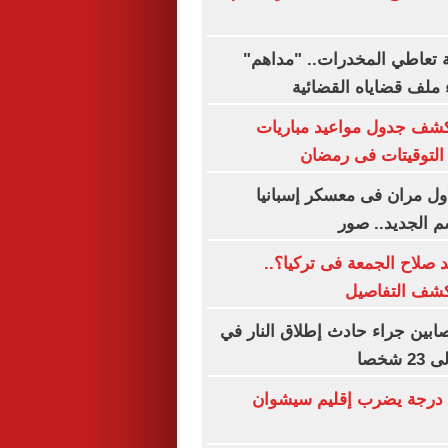
بة تعاطي المخدرات.. "مداهم"
 ملف قضاياه القضائية
تكشف جدول مواعيد مباريات
 التوقيتات فى رمضان
ول مران فى معسكر إسبانيا
م الجديد.. صور
صلاح الجمعة فى تركيا؟..
كشف التفاصيل
صابين جراء حادث إطلاق النار في
شخصا
زلزال بقوة 4.9 درجة يضرب إقليم سيشوان