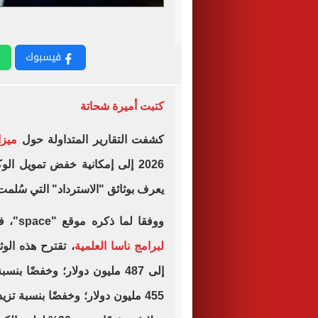
فيسبوك
كتبت أميرة شحاتة
كشفت التقارير المتداولة حول
ميزا
2026 إلى إمكانية خفض تمويل ال
يعرف بوثائق "الاسترداد" التي سُلمت
ووفقا لما ذكره موقع "space"، فإنه إلى جانب خفضٍ شاملٍ بنسبة 50% تقريبًا
لبرامج ناسا العلمية
، تقترح هذه الوث
إلى 487 مليون دولار؛ وخفضًا 