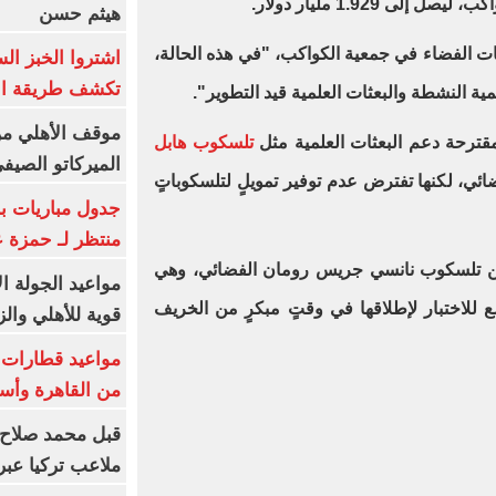
هيثم حسن
 الفضاء في جمعية الكواكب، "في هذه الحالة،
اشتروا الخبز ال
تكشف طريقة الإ
علمية النشطة والبعثات العلمية قيد التطوير".
موقف الأهلي من
لمقترحة دعم البعثات العلمية مثل
تلسكوب هابل
الميركاتو الصيف
، لكنها تفترض عدم توفير تمويلٍ لتلسكوباتٍ
جدول مباريات بر
منتظر لـ حمزة ع
من تلسكوب نانسي جريس رومان الفضائي، وهي
مواعيد الجولة ا
ضع للاختبار لإطلاقها في وقتٍ مبكرٍ من الخريف
قوية للأهلي والز
من القاهرة وأس
قبل محمد صلاح.
ملاعب تركيا عبر 