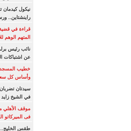
نيكول كيدمان ت
راينشتاين.. ور
قراءة في قضية
المتهم الوهم لل
نائب رئيس برلم
عن اشتباكات ا
خطيب المسجد ال
وأساس كل سعا
سيدتان تضربان 
في الشيخ زايد
موقف الأهلي من
فى الميركاتو ا
طقس الخليج.. 