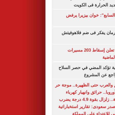
ديد الحرارة فى الكويت
السابع": خوان بيزيرا يرفض
مان يفكر فى ضم فلاهوفيتش
الدفاع الروسية تعلن إسقاط 203 مسيرات
الماضية
ية تؤكد المضي في حصر السلاح
تراجع عن المشروع
لم والعرب حتى الظهيرة.. موجة حر
وبا.. حرائق وانهيار كهرباء
وتحذيرات صحية.. زلزال بقوة 4.9 درجة يضرب
صدر سعودى: تقارير استخباراتية
ى للاعتداء على المملكة