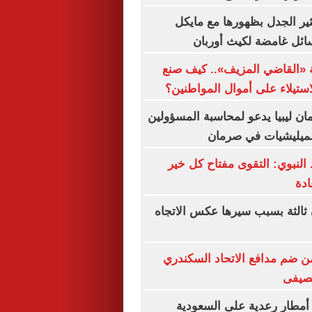
ثير الجدل بظهورها مع مايكل
سائل غامضة لكيث أوربان
 «القاضي المزيف».. كيف صنع
استيلاء على أموال المواطنين؟
ان ليبيا يدعو لمحاسبة المسؤولين
لميليشيات في صرمان
نبوي: التقوى مفتاح كل خير
دة
ثالثة بسبب سيرها عكس الاتجاه
 ضم مدافع الاتحاد السكندري
لصيفى
أمطار رعدية على السعودية