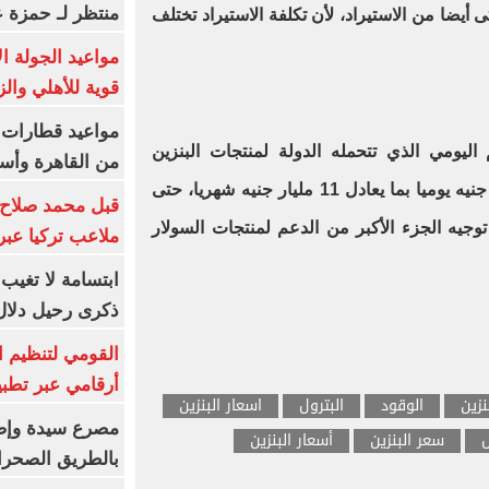
منتظر لـ حمزة ع
بنزين يأتى أيضا من الاستيراد، لأن تكلفة الاستيراد تختلف
مواعيد الجولة ا
قوية للأهلي والز
يومي الذي تتحمله الدولة لمنتجات البنزين
من القاهرة وأس
والسولار والبوتاجاز نحو 366 مليون جنيه يوميا بما يعادل 11 مليار جنيه شهريا، حتى
قبل محمد صلاح.
م توجيه الجزء الأكبر من الدعم لمنتجات السولار
ملاعب تركيا عبر 
ابتسامة لا تغيب.
ذكرى رحيل دلال 
القومي لتنظيم ا
أرقامي عبر تطبيق TRA
نزين
الوقود
البترول
اسعار البنزين
س
سعر البنزين
أسعار البنزين
بالطريق الصحرا