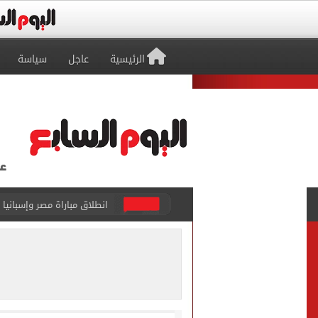
الرئيسية
عاجل
سياسة
الزمالك يبلغ 4 لاعبين بعدم التواجد مع الفريق الأول بالموسم الجديد
محمد صلاح يتلقى هدية استثن
سيلتيك الاسكتلندى يضع ال
تقارير: بيراميدز يعرض 5 ملايين دولار راتباً لحسم صفقة يوسف النصيري
هل يتغير رقم الجلوس فى امتح