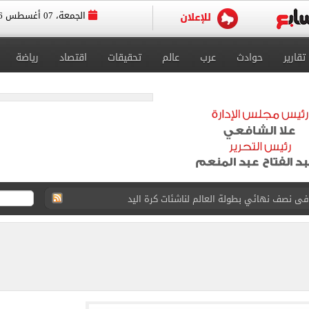
الجمعة، 07 أغسطس 2026
تقارير
حوادث
عرب
عالم
تحقيقات
اقتصاد
رياضة
ائية بعد انضمامه لـ طرابزون سبور
لمسات الأخيرة لضم هيثم حسن
انات الدور الثانى للثانوية العامة؟.. التعليم توضح