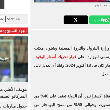
محطة وقود
Short URL
واتساب
اليوم السابع Trending
رة البترول والثروة المعدنية وشئون مكتب
لرسمى للوزارة، على
قرار تحريك أسعار الوقود
،
قائلا:" إن آخر قرار لجنة تصحيح الأسعار كان فى 18 أكتوبر 2024، وقلنا أى تعديل تانى
موقف الأهلي من
الميركاتو الصيف
وأضاف معتز عاطف خلال مداخلة لقناة إكسترا نيوز، أن الدولة تعتمد على 40% من
كمية الاستهلاك لمنتج السولار المستورد، وحوالى 50% من منتج البوتاجاز من
جدول مباريات بر