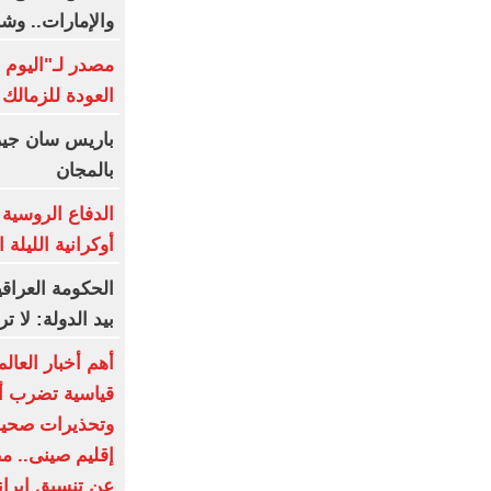
والإمارات.. وش
مصدر لـ"اليوم 
العودة للزمالك
باريس سان جير
بالمجان
أوكرانية الليلة 
الحكومة العراق
بيد الدولة: لا 
أهم أخبار العا
قياسية تضرب أور
إقليم صينى.. م
عن تنسيق إيران