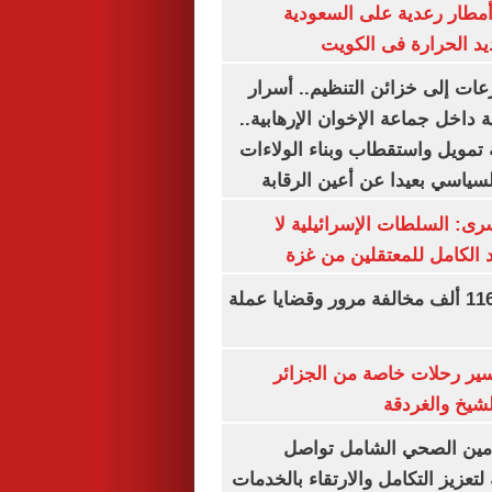
مطار رعدية على السعودية
يد الحرارة فى الكويت
عات إلى خزائن التنظيم.. أسرار
 داخل جماعة الإخوان الإرهابية..
تمويل واستقطاب وبناء الولاءات
لسياسي بعيدا عن أعين الرقابة
رى: السلطات الإسرائيلية لا
الكامل للمعتقلين من غزة
الداخلية تضبط 116 ألف مخالفة مرور وقضايا عملة
ير رحلات خاصة من الجزائر
لشيخ والغردقة
لتأمين الصحي الشامل تواصل
 لتعزيز التكامل والارتقاء بالخدمات