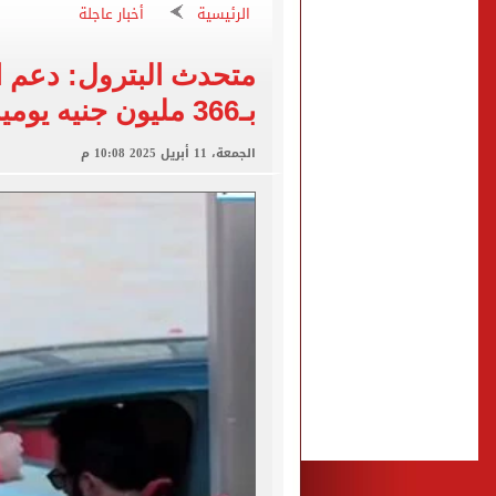
طرابزون سبور ينفي الحجز 
الرئيسية
أخبار عاجلة
منتخب ناشئات كرة اليد يخسر أمام إسبانيا 27 - 26 ف
متحدث البترول: دعم ال
قفزة أعادت الزمن الجميل..
بـ366 مليون جنيه يوميا
الأهلي ينهي مرانه الأول ف
انطلاق مباراة مصر وإسبانيا
الجمعة، 11 أبريل 2025 10:08 م