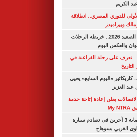
بد الكريم
لأولى للدوري المصري.. انطلاقة
مالك وبيراميدز
مواعيد قطارات الصعيد 2026.. خريطة الرحلات
وان والعكس اليوم
. تعرف على رحلة الفراعنة في
التاريخ
. كاريكاتير «اليوم السابع» يحيي
عبد العزيز
لاتصالات يعلن إعادة إتاحة خدمة
My N
مصرع سيدة وإصابة 3 آخرين فى تصادم سيارة
وى الغربي بسوهاج