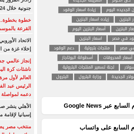
حى الكوثر
التعريفة الجديدة
جنونية خلال 24 ساعة
ن الجديده اليوم
زيادة اسعار الوقود
 البنزين
زياده اسعار البنزين
خطوة بخطوة.. 
ار البنزين
أسعار البنزين اليوم
القرعة بالموسم
قود في مصر
اسعار البنزين
الاتحاد الأورو
في مصر
منتجات بترولية
دعم الوقود
إخلاء غزة من ا
أسعار المحروقات
أسطوانة البوتاجاز
إنجاز عالمي جد
سولار
لجنة تسعير المنتجات البترولية
ناشئات كرة الي
ولار الجديدة
وزارة البترول
البترول
العالم لأول مرة
الرئيس عبد الف
دعمه لمواصلة كت
ع عبر Google News
الأهلي ينشر صو
إسبانيا لإقامة
منتخب مصر يضر
م السابع على واتساب