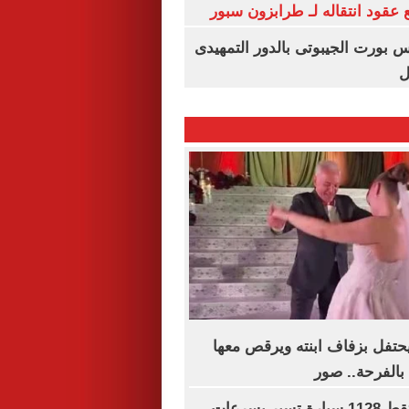
عقود انتقاله لـ طرابزون سبور
س بورت الجيبوتى بالدور التمهيدى
ل
تفل بزفاف ابنته ويرقص معها
 بالفرحة.. صور
رادار المرور يلتقط 1128 سيارة تسير بسرعات