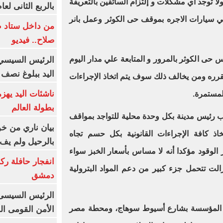
ا توجد أي مشكلات و إلتزام السائقين بالتعريفة
بالربع الثانى لعام 26
ي سيارات الاجره بموقف حى الكوثر وعمل بانر
من داخل ستاد ط
صلاح.. فيديو
 حى الكوثر بالمرور و المتابعة علي مدار اليوم
الرئيس السيسي 
اليد ببلوغ نصف 
لمقرره ومن يخالف ذلك سوف يتم اتخاذ الإجراءات
ناشئات اليد يهز
المستمرة.
بطولة العالم
 رئيس مدينة بكل وحدة محلية للتواجد بمواقف
بيان ناري من خو
خاذ كافة الإجراءات القانونية بكل حسم تجاه
بالرحيل ولم يف 
الوقود مؤكدا أنه لا مساس بأسعار الخبز سواء
انفجار حافلة رك
الت تتحمل جزء كبير من دعم المواد البترولية
دمشق
الرئيس السيسى: 
 المؤسسة بشارع أسيوط سوهاج، ومحطة مصر
الأمن القومى ا