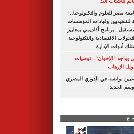
الم لناشئات اليد
مج MBA جامعة مصر للعلوم والتكنولوجيا..
 للتنفيذيين وقيادات المؤسسات
ستقبل.. برنامج أكاديمي بمعايير
تحولات الاقتصادية والتكنولوجية
تلك أدوات الإدارة
ي يواجه "الإخوان".. توصيات
ويل الإرهاب
هاء رحلة 3 لاعبين توانسة في الدوري المصري
وسم الجديد
سابع