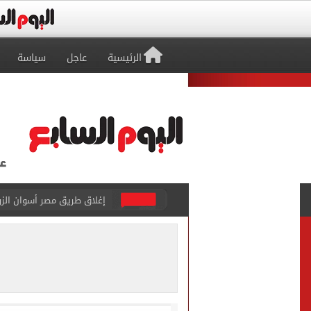
الرئيسية
عاجل
سياسة
إغلاق طريق مصر أسوان الزرا
محمد صلاح يظهر على تليفزي
أسعار الذهب في مصر تتراجع.. وعيار 21 ي
الاستعلامات تفند ادعاءات 
حكم تصوير الحوادث والمشا