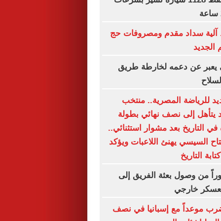
آلية سداد مقدم ومصروفات حج
 الجديد
بي يعبر عن دعمه لخارطة طريق
لسلاح
يد للرياضة المصرية.. منتخب
د يتأهل إلى نصف نهائي بطولة
 في التاريخ بعد مشوار استثنائي..
تاح السيسي يهنئ اللاعبات ويؤكد
ابة التاريخ
راً من وصول بعثة الفريق إلى
 معسكر خارجي
ب موعداً مع إسبانيا في نصف