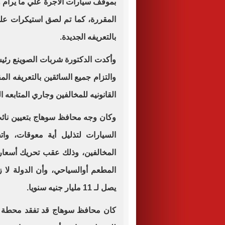
بموقف سيارات الأجرة علي ما يرام ول
المقررة، كما تم لصق استيكرات عل
بالتعريفه الجديدة.
وأكدت الدكتورة شربات الصوينع رئيس
والتزام جميع السائقين بالتعريفه ا
القانونيه للمخالفين وجاري المتابعه 
وكان وجه محافظ سوهاج بتعيين نائب
السيارات لتذليل أية معوقات، وات
المخالفين، وذلك عقب تحريك أسعار 
المطعم أوالسياحي، وأن الدولة لا ز
يصل لـ 11 مليار جنيه سنويا.
كان محافظ سوهاج قد تفقد محطة