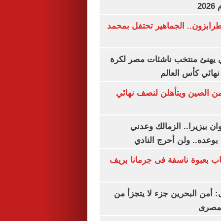
20
رابزون.. الجماهير تحتفل بمحمد
يهنئ منتخب ناشئات مصر لكرة
نهائي كأس العالم
من الصين ويتأهلن لنصف نهائي
ان بيزيرا.. الزمالك وعدني
بوعده.. ولن أحرج النادي
اب بعبوة ناسفة فى جرمانا بريف
أمن البحرين جزء لا يتجزأ من
لمصرى