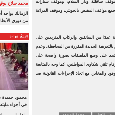
موقف ساقلتة ودار السلام، وموقف سيارات
محمد صلاح يوقع 
جمع مواقف المفيض بالحويتي، وموقف المراغة
الزمالك يواجه أ
من دورى الأبطا
الأكثر قراءة
 عددًا من السائقين والركاب المترددين على
 بالتعريفة الجديدة المقررة من المحافظة، وعدم
، وشدد على وضع الملصقات بصورة واضحة على
رقام تلقي شكاوى المواطنين، كما وجه بالمتابعة
 والمخابز، مع اتخاذ الإجراءات القانونية ضد
محمود حميدة يح
في أجواء مليئة