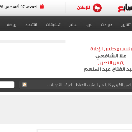
الجمعة، 07 أغسطس 2026
تقارير
حوادث
عرب
عالم
تحقيقات
اقتصاد
رياضة
عى الغربى كليا من المنيب للعياط.. اعرف التحويلات
ون اليوم السابع فى حفل تقديمه باستاد طرابزون.. فيديو
سجل هذا الرقم
ذا صن وميرور حول علاج سيدة بريطانية في شرم الشيخ
جرات ونشرها على مواقع التواصل