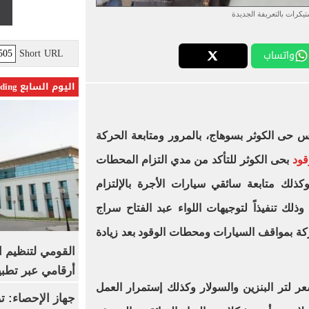
يكرات بالتعريفة الجديدة
Short URL
واتساب
اليوم السابع Trending
 حى الكوثر بسوهاج، بالمرور ومتابعة الحركة
قود
بحى الكوثر للتأكد من مدي التزام المحطات
وكذلك متابعة سائقي سيارات الأجرة بالإلتزام
وذلك تنفيذاً لتوجيهات اللواء عبد الفتاح سراج
كة بمواقف السيارات ومحطات الوقود بعد زيادة
القومي لتنظيم ا
أرقامي عبر تطبيق TRA
ر لتر البنزين والسولار وكذلك إستمرار العمل