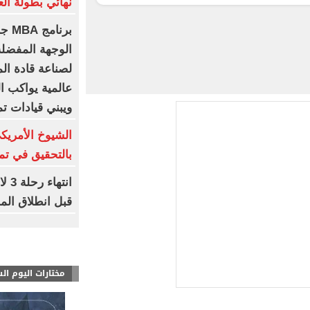
نهائي بطولة الع
برنا
الوجهة المفضلة
لصناعة قادة الم
عالمية يواكب ال
ويبني قيادات تم
الشيوخ الأمريك
بالتحقيق في تم
انت
قبل انطلاق الم
مختارات اليوم ال