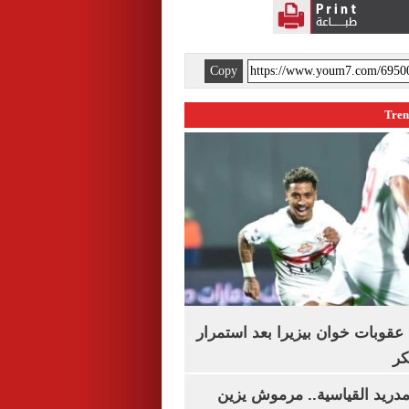
Copy
قوبات خوان بيزيرا بعد استمرار
كر
دريد القياسية.. مرموش يزين