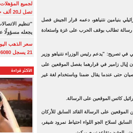
تصل لـ20 ألف جنيه
ئيلي بنيامين نتنياهو، دعمه قرار الجيش فصل
"تنظيم الاتصال
ى رسالة تطالب بوقف الحرب على غزة واستعادة
يجعله مسؤولًا عن
21 يسجل 6080 جنيها
 في تصريح: "يدعم رئيس الوزراء نتنياهو وزير
ن إيال زامير في قرارهما بفصل الموقعين على
الأكثر قراءة
يان حتى عندما يقال ضمنا وباستخدام لغة غير
رائيل كاتس الموقعين على الرسالة.
ين الموقعين على الرسالة القائد السابق للأركان
السابق لسلاح الجو اللواء احتياط نمرود شيفر،
ني العقيد متقاعد نيري يركوني.