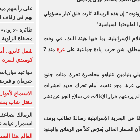
نوت" إن هذه الرسالة أثارت قلق كبار مسؤولي
بهم في زفاف ال
 لطبيعتها السياسية".
طائرة «درون» 
مصفاة الزاوية ا
م الإسرائيلية، بما فيها هيئة البث، في وقت
 مطلق، شن حرب إبادة جماعية على
غزة
منذ 7
شغل كايرو.. أم
كوميدي للمرة ال
مواعيد مباريات 
لي بنيامين نتنياهو محاصرة تحرك مئات جنود
جيرمان و فيرين
في غزة، وجد نفسه أمام تحرك جديد لعشرات
الاستماع لأقو
 لم يردعهم قرار الإقالات في سلاح الجو عن نشر
مقتل شاب بمنط
الزمالك يضاعف 
 150 ضابطًا سابقًا في البحرية الإسرائيلية رسالةً تطالب بوقف
استمرار غيابه 
لمسار الحالي يُعرّض كلاً من الرهائن والجنود
العالم هذا الصب