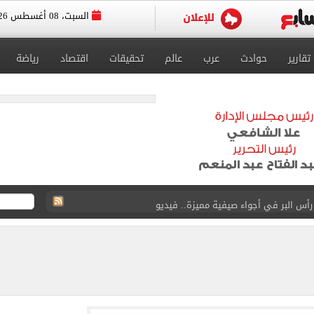
السبت، 08 أغسطس 2026
تقارير
حوادث
عرب
عالم
تحقيقات
اقتصاد
رياضة
 البر في أجواء صيفية مميزة.. فيديو
لفاخر فى طرابزون.. صور
ون سبور رخصة مشاركة محمد صلاح
القاضي المزيف: اشتريت بدلتين من سوق الجمعة واستأجرت بودي جارد عشان أتقن الشخصية
ة الأهلي على كأس خوان جامبر