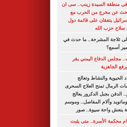
 فى منطقة السيدة زينب.. سى ان
بحث عن مخرج من الحرب مع
إسرائيل يتفقان على قائمة دول
 سلاح حزب الله
لى ثلاجة المشرحة.. ما حدث في
مير أسمع؟
. مجلس الدفاع اليمني يقر
ورفع الجاهزية
 الحيوية والنشاط وتعالج
ات الرمال تمنح العلاج السحرى
 الدفن بجبل الدكرور يعالج
وماتويد وآلام المفاصل.. وموسم
ية ينعش واحة سيوة.. صور
ام محكمة الأسرة.. متى يثبت