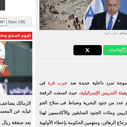
Short URL
تنياهو ـ حرب غزة
اليوم السابع Trending
واتساب
 موجة تمرد داخلية جديدة ضد
حرب غزة
فى
هيئة التدريس الإسرائيلية
، حيث اتسعت الرقعة
م عدد من جنود البحرية وضباط فى سلاح الجو
الزمالك يضاعف ع
غيابه عن المعس
ين ومئات الجنود السابقين والأكاديميين لهذا
بعد صفقة ريال م
جاع الرهائن، ومتهمين الحكومة بإعطاء الأولوية