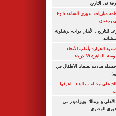
رقة فى التاريخ
رابطة الأندية: إقامة مباريات الدوري الساعة 5 و8
 للتاريخ.. الأهلي يواجه برشلونة
تثنائية
ديد الحرارة بأغلب الأنحاء
القاهرة 38 درجة
صيلة صادمة لضحايا الأطفال في
و)
الح على مخالفات البناء.. اعرفها
ب
لأهلى والزمالك وبيراميدز فى
لدوري المصري