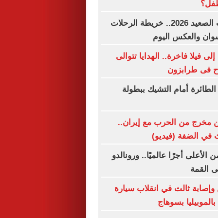
طفل؟
مواعيد قطارات الصعيد 2026.. خريطة الرحلات
وان والعكس اليوم
 فيلا فاخرة.. الهدايا تتوالى
ح فى طرابزون
لطائرة أمام التشيك ببطولة
 مخرج من الحرب مع إيران..
 في الضفة (فيديو)
لأعلى أجرًا عالميًا.. ورونالدو
لى القمة
صابة ثالث في انقلاب سيارة
الموبيليا بسوهاج