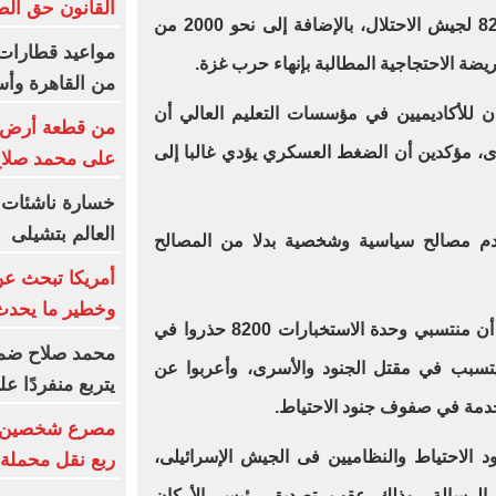
القانون حق ال
الاحتياط فى وحدة الاستخبارات 8200 لجيش الاحتلال، بالإضافة إلى نحو 2000 من
ريضة الاحتجاجية المطالبة بإنهاء حرب غزة.
من القاهرة وأس
ئيلية عن بيان للأكاديميين في مؤسسات التعليم العالي أن
من قطعة أرض إلى
سرى، مؤكدين أن الضغط العسكري يؤدي غالبا إلى
على محمد صلا
خسارة ناشئات ا
العالم بتشيلى
خدم مصالح سياسية وشخصية بدلا من المصالح
أمريكا تبحث عن
وخطير ما يحدث
بدورها، ذكرت القناة 13 الإسرائيلية أن منتسبي وحدة الاستخبارات 8200 حذروا في
محمد صلاح ضمن ا
سبب في مقتل الجنود والأسرى، وأعربوا عن
يتربع منفردًا ع
لخدمة في صفوف جنود الاحتياط.
مصرع شخصين وإ
د الاحتياط والنظاميين فى الجيش الإسرائيلى،
ربع نقل محملة ب
ى الرسالة، وذلك عقب تصديق رئيس الأركان