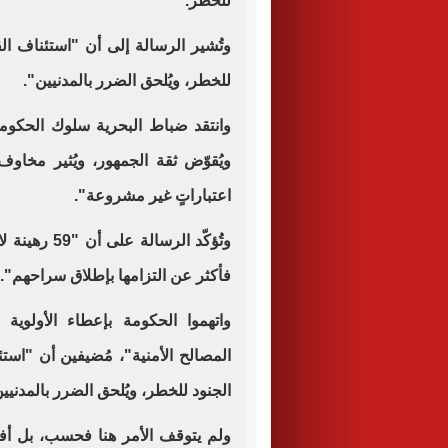
للخطر.
وتُشير الرسالة إلى أن "استئناف الق
للخطر، ويُلحق الضرر بالمدنيين".
وانتقد ضباط البحرية سلوك الحكومة
ويُقوّض ثقة الجمهور، ويُثير مخاوف
اعتباراتٍ غير مشروعة".
وتُؤكّد الرس
فأكثر عن التزامها بإطلاق سراحهم".
واتهموا الحكومة بإعطاء الأولوي
المصالح الأمنية"، مُضيفين أن "استئ
الجنود للخطر، ويُلحق الضرر بالمدنيين 
ولم يتوقف الأمر هنا فحسب، بل أفا