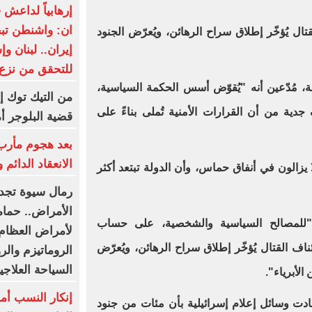
إرهابياً لداعش
ان: واشنطن ت
تال يُؤخّر إطلاق سراح الرهائن، ويُعرّض الجنود
إيران.. لبنان و
للتحقق من نزع
، مُدّعين أنه "يُقوّض أسس الحكمة السياسية،
من التيك توك إ
 جدية من أن القرارات الأمنية تُملى بناءً على
قضية البلوجر أ
بعد هجوم مأرب.
الانعقاد الدائم 
الة على أن "59 رهينة لا يزالون في أنفاق حماس، وأن الدولة تبتعد أكثر
رمال سيوة تجدد
الأمراض.. حمام
ة "للمصالح السياسية والشخصية، على حساب
لأمراض العظام..
ناف القتال يُؤخّر إطلاق سراح الرهائن، ويُعرّض
الروماتيزم والر
السياحة العلاج
الأبرياء".
إنكار النسب أم
دت وسائل إعلام إسرائيلية بأن مئات من جنود