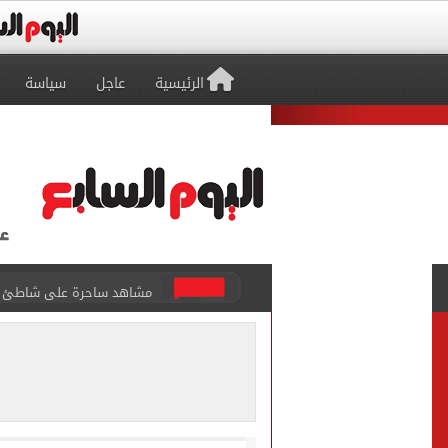
الرئيسية
عاجل
سياسة
مشاهد ساحرة على شاطئ رأس
الكشف عن قصر محمد صلاح ا
الاتحاد التركي يمنح طرابز
برشلونة يطرح تذاكر مواجه