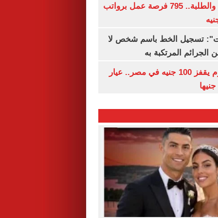
لجميع المؤهلات والطلبة.. 795 فرصة عمل برواتب
ات": تسجيل الخط باسم شخص لا
 الجرائم المرتكبة به
سعر الذهب اليوم يقفز 100 جنيه في مصر.. عيار