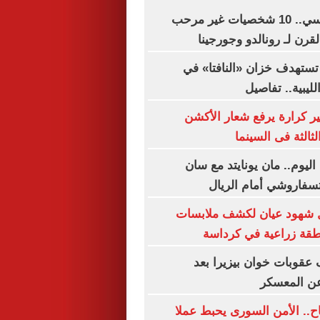
على رأسهم ميسي.. 10 شخصيات غير مرحب
قرن لـ رونالدو وجورجينا
تستهدف خزان «النافتا» في
لليبية.. تفاصيل
ير كرارة يرفع شعار الأكشن
ثالثة فى السينما
اليوم.. مان يونايتد مع سان
تسفاروشي أمام الريال
ال شهود عيان لكشف ملابسات
قة زراعية في كرداسة
عقوبات خوان بيزيرا بعد
عن المعسكر
اح.. الأمن السورى يحبط عملا