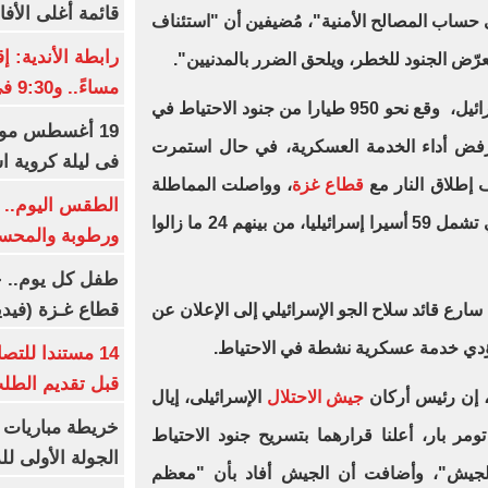
قائمة أغلى الأفا
حساب المصالح الأمنية"، مُضيفين أن "استئناف
ُعرّض الجنود للخطر، ويلحق الضرر بالمدنيين".
مساءً.. و9:30 فى رمضان
ففي تطور لافت أثار عاصفة فى إسرائيل، وقع نحو 950 طيارا من جنود الاحتياط في
19 أغسطس موعد
فض أداء الخدمة العسكرية، في حال استمرت
فى ليلة كروية اس
ف إطلاق النار مع
قطاع غزة
، وواصلت المماطلة
الطقس اليوم.. ش
فى إتمام صفقة تبادل الأسرى، والتي تشمل 59 أسيرا إسرائيليا، من بينهم 24 ما زالوا
ورطوبة والمحسوسة ب
طفل كل يوم.. ح
قطاع غـزة (فيدي
ارع قائد سلاح الجو الإسرائيلي إلى الإعلان عن
دي خدمة عسكرية نشطة في الاحتياط.
14 مستندا للتص
قبل تقديم الطل
، إن رئيس أركان
جيش الاحتلال
الإسرائيلى، إيال
خريطة مباريات ا
تومر بار، أعلنا قرارهما بتسريح جنود الاحتياط
الجولة الأولى ل
الجيش"، وأضافت أن الجيش أفاد بأن "معظم