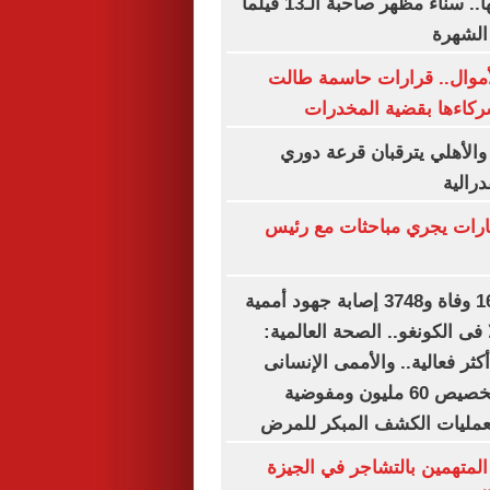
فى ذكرى رحيلها.. سناء مظهر صاحبة الـ13 فيلماً
الشهرة
أموال.. قرارات حاسمة طالت
ركاءها بقضية المخدرات
 والأهلي يترقبان قرعة دوري
درالية
ارات يجري مباحثات مع رئيس
بعد تسجيل 1657 وفاة و3748 إصابة جهود أممية
 فى الكونغو.. الصحة العالمية:
ثر فعالية.. والأممى الإنسانى
(أوتشا) يعتزم تخصيص 60 مليون ومفوضية
بعمليات الكشف المبكر للمرض
المتهمين بالتشاجر في الجيزة