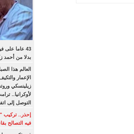
43 عاما على ف
بدلا من أحمد ز
العالم هذا الصب
الإعمار والتكيف
زيلينسكي وروته
لأوكرانيا.. ترا
التوصل إلى اتف
إحذر.. تركيب "ا
فيه التصالح بقا