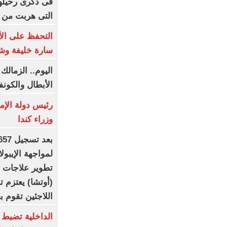
التى هربت من 
التحفظ على ال
سارة خليفة وش
اليوم.. الزمالك
الأبطال والكونف
رئيس دولة الإم
وزراء كندا
لمواجهة الإيبولا
تطوير علاجات أك
اللاجئين تقوم 
الداخلية تضبط 