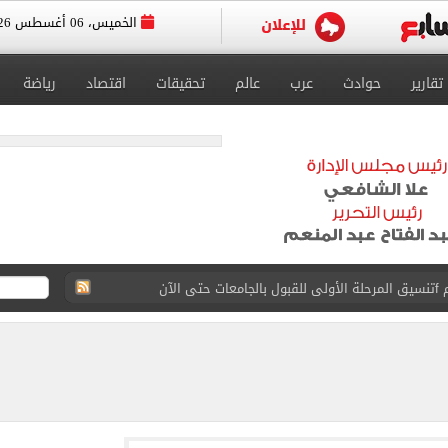
الخميس، 06 أغسطس 2026
تقارير
حوادث
عرب
عالم
تحقيقات
اقتصاد
رياضة
 إلى مثواها الأخير بعد وفاتها ليلة زفافها.. صور
ا حلال أم حرام؟.. أمين الفتوى يجيب «فيديو»
البحرين بمطار العلمين الدولى.. صور