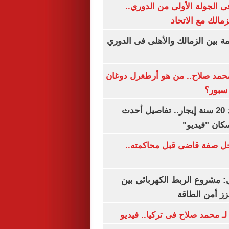
 الجولة الأولى من الدوري..
زمالك مع الاتحاد
مة بين الزمالك والأهلى فى الدوري
مد صلاح.. من هو أرطغرل دوغان
سبور؟
شقتك ملكك بعد 20 سنة إيجار.. تفاصيل أحدث
كان "فيديو"
ل صفة قاضى قبل محاكمته..
 مشروع الربط الكهربائى بين
زز أمن الطاقة
لـ محمد صلاح فى تركيا.. فيديو