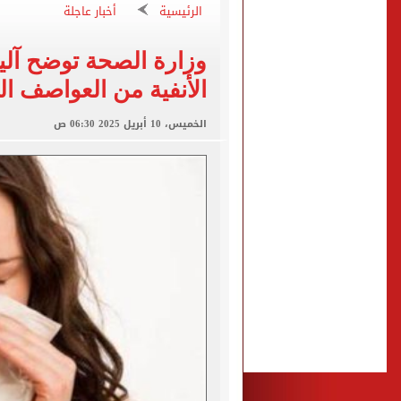
الأهلى يقسو على النجوم بسد
الرئيسية
أخبار عاجلة
فوكس نيوز: مقتل عدة أشخاص
وزارة الصحة توضح آل
التموين والزراعة وجهاز مستقبل مصر
الأنفية من العواصف الت
البنك المركزى: ارتفاع الاحتياطى الأجنبى لـ 6.3
29 ألف طالب سجلوا رغباتهم fتنسيق المرحلة الأولى للقبول بالجامعات حتى الآن
الخميس، 10 أبريل 2025 06:30 ص