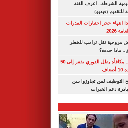
يمية الشرطة.. اعرف الفئة
 للتقديم (فيديو)
ا انتهاء حجز اختبارات القدرات
ة 2026
 مروحية تقل ترامب للخطر
.. ماذا حدث؟
قبل قرعة اليوم.. مكافأة بطل الدوري تقفز إلى 50
عاف
تح التوظيف لمن تجاوزوا سن