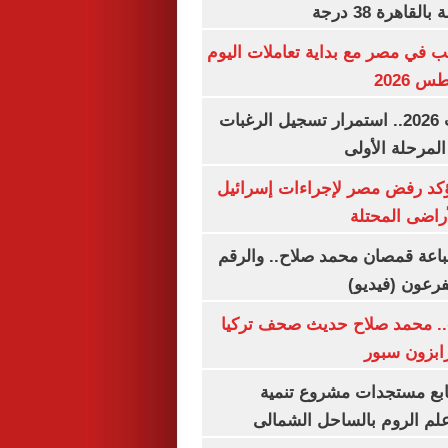
اهرة 38 درجة
ب في مصر مع بداية تعاملات اليوم
تنسيق الجامعات 2026.. استمرار تسجيل الرغبات
المرحلة الأولى
يؤكد رفض مصر لإجراءات إسرائيل
لأراضى المحتلة
باعة قمصان محمد صلاح.. والرقم
.. محمد صلاح حديث صحف تركيا
رابزون سبور
تابع مستجدات مشروع تنمية
لم الروم بالساحل الشمالى