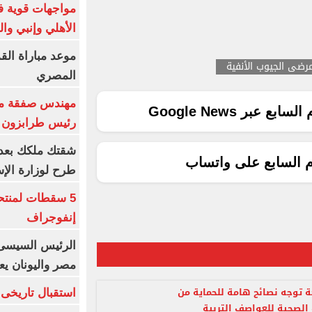
مواجهات قوية فى
الأهلي وإنبي وال
موعد مباراة الق
رضى الجيوب الأنفية
المصري
مهندس صفقة مح
ع عبر Google News
رئيس طرابزون 
م السابع على واتساب
طرح لوزارة الإس
5 سقطات لمنتح
إنفوجراف
الرئيس السيسى:
مصر واليونان يع
ة توجه نصائح هامة للحماية من
استقبال تاريخى 
الصحية للعواصف التربية