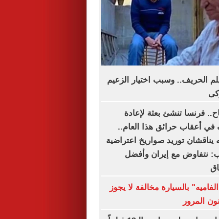
يلم الحريف.. وسبب اختيار الزعيم
كى
اح.. فرنسا تنشئ بعثة لإعادة
 في أعقاب حرائق هذا العام..
 يناقشان توريد صواريخ اعتراضية
مب: نتفاوض مع إيران وأفضل
اق
لفاميه" بالسيارة مخالفة لا يجوز
نون المرور