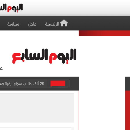
الرئيسية
عاجل
سياسة
حفلات U Arena تنطلق مع الهضبة عمرو دياب ضمن «يلا ساحل 2026» بالعلمين الجديدة
الآلاف يودعون عروس الشرقية
هل التربح من السوشيال ميدي
«يلا ساحل 2026» يقدم نموذجا جديدا للتسويق السياحى عبر المحتوى التفاعلى
الرئيس السيسى يستقبل ملك 