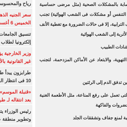
رياح والمحسوسة بالق
إصابة بالمشكلات الصحية (مثل مرضى حساسية
التنفس أو مشكلات فى الشعب الهوائية) تجنب
سعر الجنيه الذه
الخميس 6 أغسطس 2026
ترابية، إلا فى حالات الضرورة مع تغطية الأنف
لأتربة إلى الشعب الهوائية
إلكترونيا لطلاب 
رشادات الطبيب
وزير الخارجية 
هوية، والابتعاد عن الأماكن المزدحمة، لتجنب
غير القانونية با
طرابزون يبدأ ط
10 فى انتظار الفرعون (فيديو)
تدفق الدم إلى الرئتين
«قنبلة الموسم»
ى تعمل على رفع المناعة، مثل الأطعمة الغنية
بعد انتقاله لـ ط
رئيس الوزراء ي
طبة لمنع جفاف وتشققات الجلد
وتطوير منطقة ع