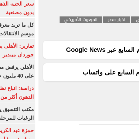
بدون مصنعية
ي
اخبار مصر
المبعوث الأمريكي
كل ما تريد معرف
موسم الانتقالات
تقارير: الأهلى 
ع عبر Google News
جوردان مينديز
الأهلي يرفض مط
م السابع على واتساب
على 40 مليون جنيه سنوياً
دراسة: اتباع نظ
الدهون أكثر م
مكتب التنسيق ي
الرغبات للمرحلة
حمزة عبد الكريم 