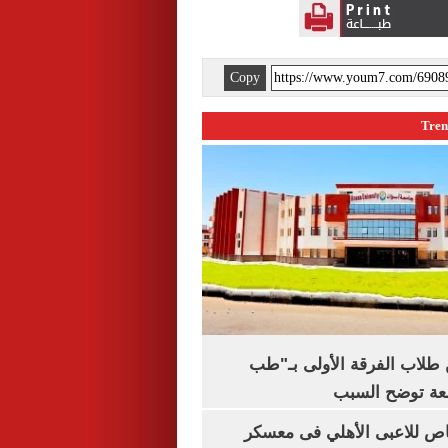
Copy
5% من طلاب الفرقة الأولى بـ"طب
معة توضح السبب
اص للاعبى الأهلي فى معسكر