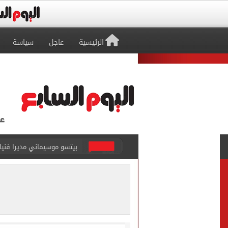
الرئيسية
عاجل
سياسة
بيتسو موسيماني مديرا فنيا 
كل شيء يبدأ من العقل.. رسا
طرابزون سبور يعلن بيع 18 ألف تذكرة موسمية بعد التعاقد مع محمد صلاح
الزمالك يعلن التشكيل الكام
تقارير: الأهلى يضع اللمسات