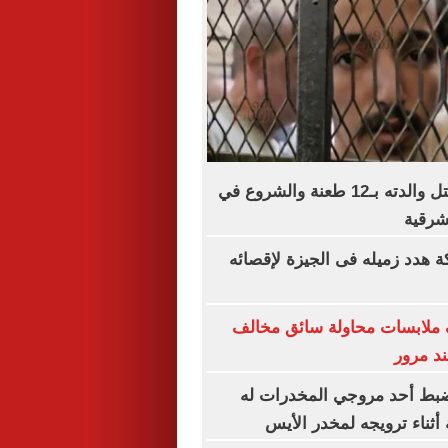
براءة المتهم بقتل والدته بـ12 طعنة والشروع في
شرقية
هدد زميله فى الجيزة لإقصائه
 ملابسات محاولة سائق مخالف
د مرور
يضبط أحد مروجي المخدرات له
أثناء ترويجه لمخدر الأيس