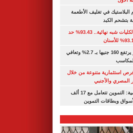
 الأول
البلاستيك في تغليف الأطعمة
ة بتشحم الكبد
توقعات تنسيق الكليات شبه نهائية.. 93.43% حد
الذهب في مصر يرتفع 160 جنيها بـ 2.7% وتعافي
المكاسب
رص استثمارية متنوعة من خلال
 المصري والأجنبي
الشكاوى الحكومية: التموين تتعامل مع 17 ألف
واق وبطاقات التموين