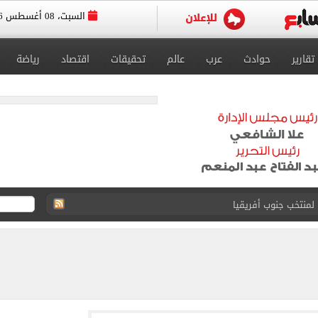
السبت، 08 أغسطس 2026
تقارير
حوادث
عرب
عالم
تحقيقات
اقتصاد
رياضة
لمنتخب جنوب أفريقيا
لة غامضة من عبد الله السعيد بعد غيابه عن الزمالك
ل للجهاز الفني لفريق الكرة بقيادة معتمد جمال
 الأخيرة على صفقة جوردان مينديز