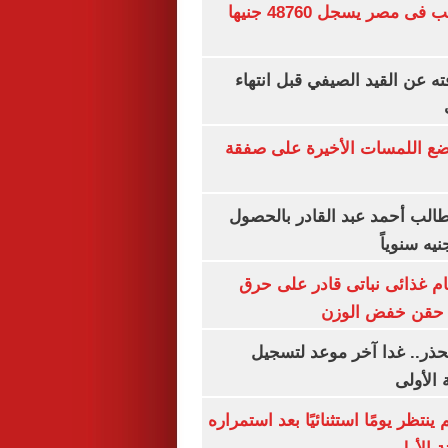
سعر الجنيه الذهب فى مصر يسجل 48760 جنيها
ته عن القيد الصيفي قبل انتهاء
يضع اللمسات الأخيرة على صفقة
الب أحمد عبد القادر بالحصول
ام غذائى نباتى قادر على حرق
ن حقن خفض الوزن
حذر.. غدا آخر موعد لتسجيل
 الأولى
ينتظر يومًا استثنائيًا بعد استمراره