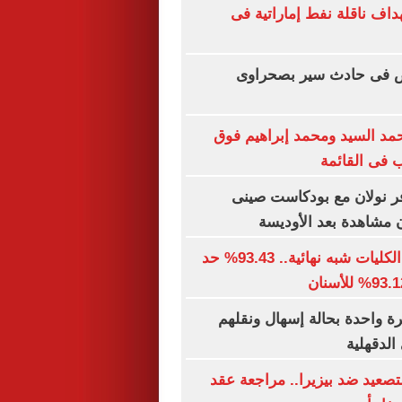
اف ناقلة نفط إماراتية فى
أشخاص فى حادث سير بصحراوى
حمد السيد ومحمد إبراهيم فوق
ر نولان مع بودكاست صينى
توقعات تنسيق الكليات شبه نهائية.. 93.43% حد
ن أسرة واحدة بحالة إسهال ونقلهم
لدقهلية
تصعيد ضد بيزيرا.. مراجعة عقد