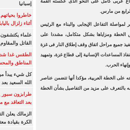
ع عربى كامل على النحو الذى عكسته القمة
إسبانيا
الرابع من مارس.
خاطروا بحياتهم
أثناء زلزال بالياب
لمواصلة التفاعل الإيجابى والبناء مع الرئيس
اض الخطة ومزاياها بشكل متكامل، مشددا على
علماء يكتشفون م
القاتل والمقاوم
يذ جميع مراحل اتفاق وقف إطلاق النار فى غزة
الطقس غدا شديد
اذ المساعدات الإنسانية إلى قطاع غزة، وتمهيد
المناطق والمحسوسة 
إنهاء الحرب.
كل شيء يبدأ من
 على الخطة العربية، مؤكدا أنها تتضمن عناصر
الله السعيد بعد 
يبه بالتعرف على مزيد من التفاصيل بشأن الخطة
بعد التعاقد مع 
الزمالك يعلن ال
الكرة بقيادة مع