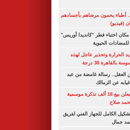
.. أطباء يحمون مرضاهم بأجسادهم
ان (فيديو)
كان اختباء فطر "كانديدا أوريس"
 للمضادات الحيوية
 الحرارة وتحذير عاجل لهذه
بالقاهرة 38 درجة
 العقل.. رسالة غامضة من عبد
غيابه عن الزمالك
طرابزون سبور يعلن بيع 18 ألف تذكرة موسمية
محمد صلاح
تشكيل الكامل للجهاز الفني لفريق
تمد جمال