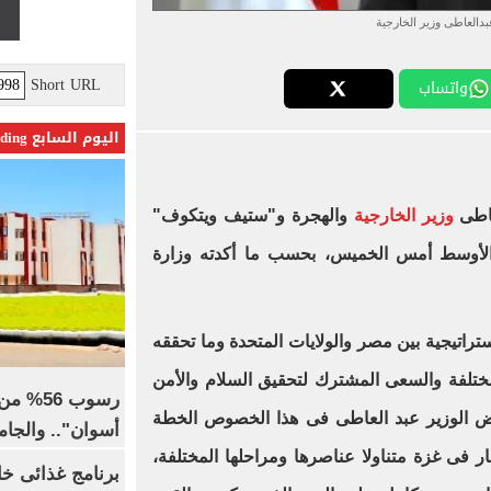
بدالعاطى وزير الخارجية
Short URL
واتساب
اليوم السابع Trending
عاطى
وزير الخارجية
والهجرة و"ستيف ويتكوف"
الأوسط أمس الخميس، بحسب ما أكدته وزارة
تراتيجية بين مصر والولايات المتحدة وما تحققه
ختلفة والسعى المشترك لتحقيق السلام والأمن
رسوب 6
 الوزير عبد العاطى فى هذا الخصوص الخطة
أسوان".. والجا
مار فى غزة متناولا عناصرها ومراحلها المختلفة،
برنامج غذائى خ