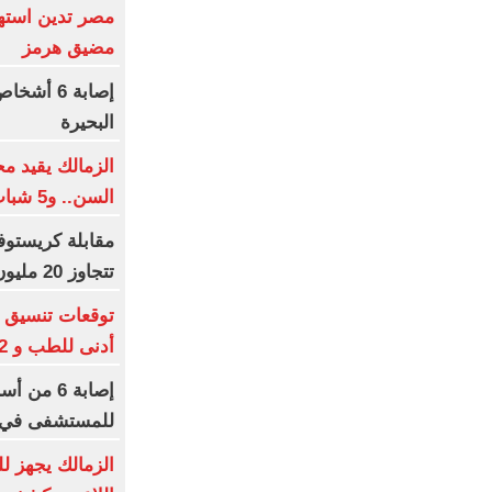
مصر تدين استهد
مضيق هرمز
إصابة 6 
البحيرة
الزمالك يقيد م
السن.. و5 شباب فى القائمة
مقابلة كريستوف
تتجاوز 20 مليون مشاهدة بعد الأوديسة
أدنى للطب و 93.12% للأسنان
إصابة 6 م
للمستشفى في ا
الزمالك يجهز لل