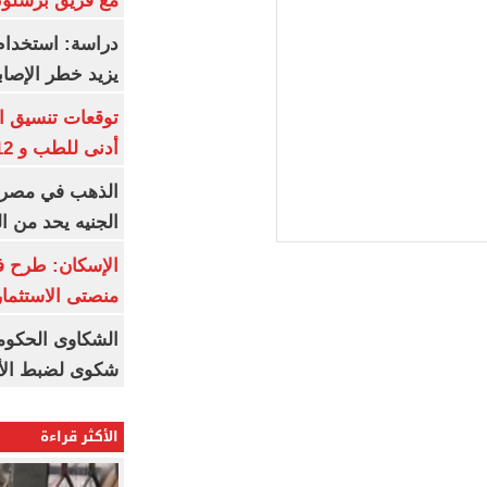
مع فريق برشلونة
دراسة: استخدام 
يزيد خطر الإصاب
أدنى للطب و 93.12% للأسنان
الجنيه يحد من 
الإسكان: طرح ف
منصتى الاستثمار
شكوى لضبط الأس
الأكثر قراءة