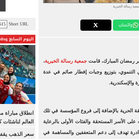
عية رسالة الخيرية
Short URL
واتساب
اليوم السابع Trending
هر رمضان المبارك، قامت
جمعية رسالة الخيرية
،
 التنموي، بتوزيع وجبات إفطار صائم في عدة
 والإسكندرية.
ة الحرية بالإضافة إلى فروع المؤسسة في تلك
انطلاق مباراة م
العالم لناشئات ك
على الأسر المستحقة والفئات الأولى بالرعاية
ادرة تهدف إلى دعم المتعففين والمساهمة في
سعر الذهب يقفز