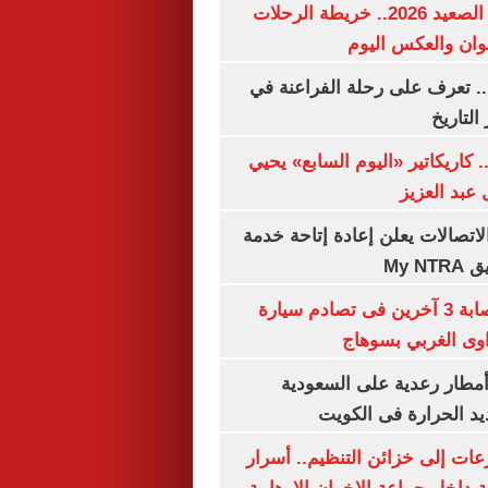
مواعيد قطارات الصعيد 2026.. خريطة الرحلات
وان والعكس اليوم
. تعرف على رحلة الفراعنة في
التاريخ
. كاريكاتير «اليوم السابع» يحيي
عبد العزيز
لاتصالات يعلن إعادة إتاحة خدمة
My N
مصرع سيدة وإصابة 3 آخرين فى تصادم سيارة
وى الغربي بسوهاج
مطار رعدية على السعودية
يد الحرارة فى الكويت
عات إلى خزائن التنظيم.. أسرار