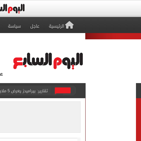
الرئيسية
عاجل
سياسة
تقارير: بيراميدز يعرض 5 ملايين دولار راتباً لحسم صفقة يوسف النصيري
هل يتغير رقم الجلوس فى امتح
طرابزون سبور يخوض مباراة 
أجواء شديدة الحرارة.. الأر
رابطة الأندية تكشف جدول م