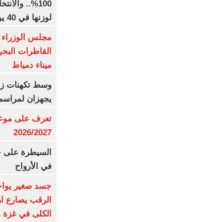
100%.. والا
لوزنها في 40 يوما
مجلس الوزراء 
القاطرات البح
ميناء دمياط
وسط تكهنات زواج
يجهزان لمراسم 
تعرف على موعد 
2026/2027
السيطرة على ح
في الأرواح
جسد صغير يواجه
الرقب يصارع ا
الكلى في غزة 