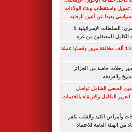
 داخل جماعة الإخوان الإرهابية..
تمويل واستقطاب وبناء الولاءات
لسياسي بعيدا عن أعين الرقابة
رى: السلطات الإسرائيلية لا
الكامل للمعتقلين من غزة
الداخلية تضبط 116 ألف مخالفة مرور وقضايا عملة
ير رحلات خاصة من الجزائر
لشيخ والغردقة
لتأمين الصحي الشامل تواصل
 لتعزيز التكامل والارتقاء بالخدمات
ث وأمراض الكبد والقلب بكفر
 من الهيئة العامة للاعتماد