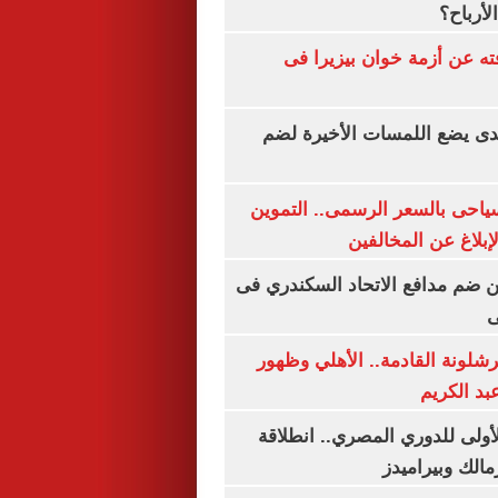
لأرباح؟
ته عن أزمة خوان بيزيرا فى
ندى يضع اللمسات الأخيرة لضم
سياحى بالسعر الرسمى.. التموين
بلاغ عن المخالفين
 ضم مدافع الاتحاد السكندري فى
ى
شلونة القادمة.. الأهلي وظهور
بد الكريم
لأولى للدوري المصري.. انطلاقة
مالك وبيراميدز