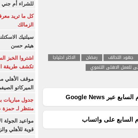
للشراء أم جني ا
كل ما تريد معرف
الزمالك
سيلتيك الاسكتل
هيثم حسن
جهود التحالف
رمضان
الاكثر احتياجا
اشتروا الخبز ال
نى للعمل الاهلى التنموي
تكشف طريقة الإ
موقف الأهلي من
الميركاتو الصيف
ع عبر Google News
جدول مباريات بر
منتظر لـ حمزة ع
م السابع على واتساب
مواعيد الجولة ا
قوية للأهلي والز