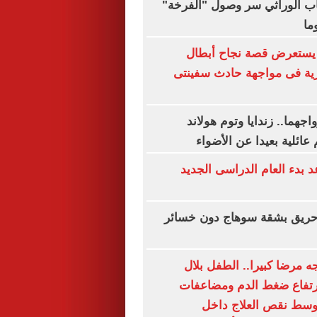
نتخاب الوراثي سر وصول "الفرخة"
يستعرض قصة نجاح أبطال
رية فى مواجهة حادث سفينتى
هما.. زندايا وتوم هولاند
عائلية بعيدا عن الأضواء
بدء العام الدراسى الجديد
ريق بشقة سوهاج دون خسائر
 مرضا كبيرا.. الطفل بلال
رتفاع ضغط الدم ومضاعفات
وسط نقص العلاج داخل