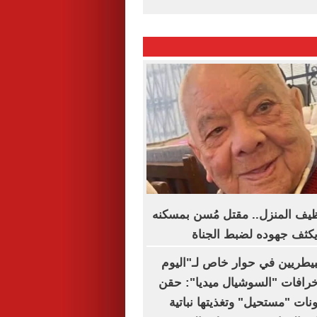
ظيف المنزل.. مقتل مُسن بمسكنه
يكثف جهوده لضبط الجناة
لبيطريين في حوار خاص لـ"اليوم
خرافات "السوشيال ميديا": حقن
نات "مستحيل" وتغذيتها نباتية