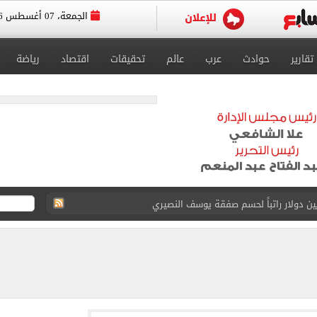
الجمعة، 07 أغسطس 2026
تقارير
حوادث
عرب
عالم
تحقيقات
اقتصاد
رياضة
انات الدور الثانى للثانوية العامة؟.. التعليم توضح
ودية أمام جوزتيبي غداً.. اعرف موقف محمد صلاح
صاد تكشف حالة الطقس ودرجات الحرارة المتوقعة
واعيد مباريات الدوري.. تعديل التوقيتات فى رمضان