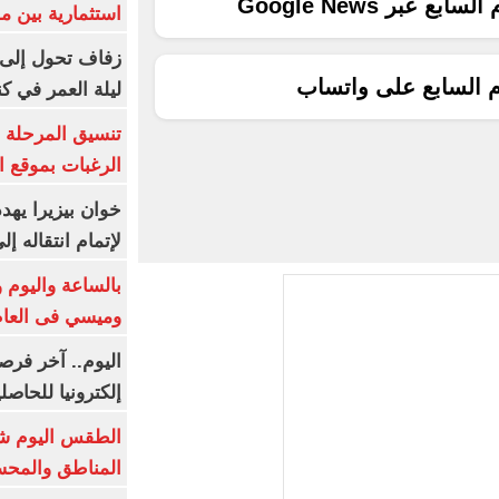
ع عبر Google News
استثمارية بين م
زفاف تحول إلى 
م السابع على واتساب
ليلة العمر في ك
تنسيق المرحلة ا
الرغبات بموقع ا
خوان بيزيرا يهدد
لإتمام انتقاله إ
بالساعة واليوم و
وميسي فى العا
اليوم.. آخر فرص
إلكترونيا للحاصل
الطقس اليوم شد
المناطق والمحسوسة 