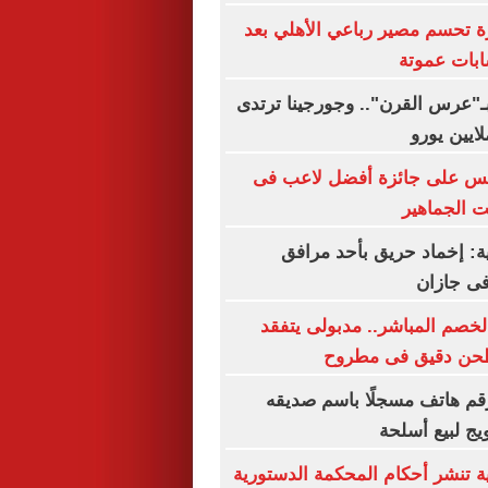
ة تحسم مصير رباعي الأهلي بعد
بات عموتة
بـ"عرس القرن".. وجورجينا ترتدى
افس على جائزة أفضل لاعب فى
ت الجماهير
ة: إخماد حريق بأحد مرافق
فى جازان
الخصم المباشر.. مدبولى يتفقد
طحن دقيق فى مطروح
م هاتف مسجلًا باسم صديقه
يج لبيع أسلحة
ة تنشر أحكام المحكمة الدستورية