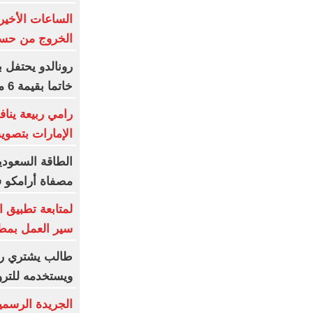
الساعات الأخير
الخروج من حسا
رونالدو يحتفل 
خاتما بقيمة 6 ملايين يورو
رامي ربيعة ين
الإمارات بتصوي
الطاقة السعودي
مصفاة أرامكو 
لمتابعة تطبيق 
سير العمل بم
طالب يشتري رق
ويستخدمه للترو
الجريدة الرسمي