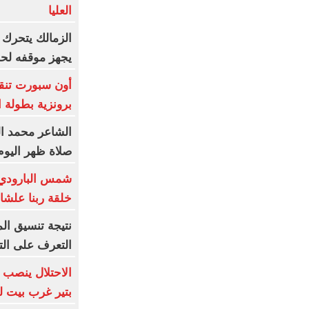
العليا
الزمالك يتحرك قا
يجهز موقفه لحم
أون سبورت تنقل
برونزية بطولة ا
الشاعر محمد الب
صلاة ظهر اليوم 
شمس البارودي 
خلقة ربنا علشا
التعرف على الت
الاحتلال ينصب 
بتير غرب بيت ل