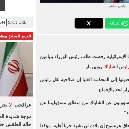
بنيامين نتنياهو
Short URL
واتساب
اليوم السابع Trending
يا الإسرائيلية رفضت طلب رئيس الوزراء بنيامين
رئيس الشاباك
رونين بار.
ديثها إلى المحكمة العليا إن صلاحية نقل رئيس
ر اتخذ بالإجماع.
سؤولون عن الشاباك من منطلق مسؤوليتنا عن
عراقجى: لا نجرى
ء".
موجة شديدة الح
حالة الطقس حتى
اق هرتسوج إن بلاده لن تشهد حربا أهلية، مؤكدا