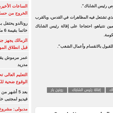
الساعات الأخير
وص رئيس الشاباك".
الخروج من حسا
ذي تشتعل فيه المظاهرات في القدس، وبالقرب
رونالدو يحتفل ب
ن نتنياهو، احتجاجا على إقالة رئيس الشاباك
خاتما بقيمة 6 ملايين يورو
كومة.
الزمالك يجهز جز
قبول بالانقسام وأعمال الشغب".
قبل انطلاق المو
عمر مرموش يقود
مدريد
الوقوع ضحية للك
اك
إقالة رئيس الشاباك
رونين بار
بعد 5 أشهر م
فيديو لمجتبى خا
مدبولى: مشروع 