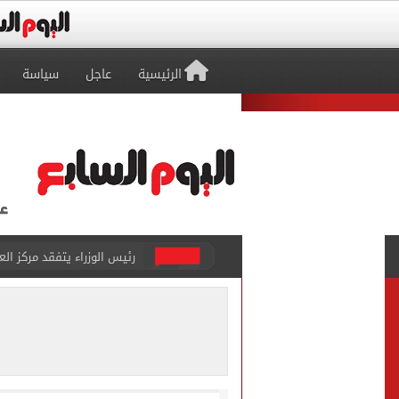
الرئيسية
عاجل
سياسة
عمر مرموش يقود مان سيتي لا
شبكة بريطانية عن محمد صلاح
عمر مرموش يسجل ثنائية ويش
موجة شديدة الحرارة.. الأ
عراقجى: لا نجرى محادثات مع