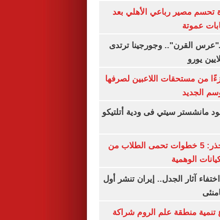
ة تحسم مصير رباعي الأهلي بعد
بات عموتة
ـ"عرس القرن".. وجورجينا ترتدى
ءًا من مستحقات اللاعبين لصرفها
سم الجديد
 مانشستر سيتي فى ودية أتلتيكو
التعليم العالى تحذر: 5 خطوات تحمى الطلاب من
يانات الوهمية
ن اختفاء آثار الجدل.. إيران تنشر أول
منئى
تنمية منطقة علم الروم شراكة