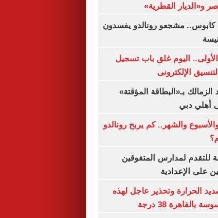
صر و«الديار القطرية»
كابوس.. مشجعو رونالدو يفسدون
نيسة
لأولى.. اليوم غلق باب تسجيل
لتنسيق الإلكترونى
 الزمالك بـ«البطاقة المؤقتة»
لى أهلي دبي
الأسبوع والشهر.. كم يربح رونالدو
م؟
ة للتقدم لمدارس المتفوقين
ين على الإعدادية
يد الحرارة وتحذير عاجل لهذه
بالقاهرة 38 درجة