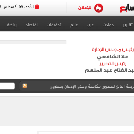
الأحد، 09 أغسطس 2026
تقارير
حوادث
عرب
عالم
تحقيقات
اقتصاد
رياضة
كتساح أتلتيكو مدريد بثلاثية وديًا.. فيديو
: «من أفضل لاعبي أفريقيا عبر التاريخ»
عل ودية مان سيتي وأتلتيكو مدريد.. فيديو
رصاد تكشف توقعات حالة الطقس حتى نهاية الأسبوع
 واشنطن حالياً