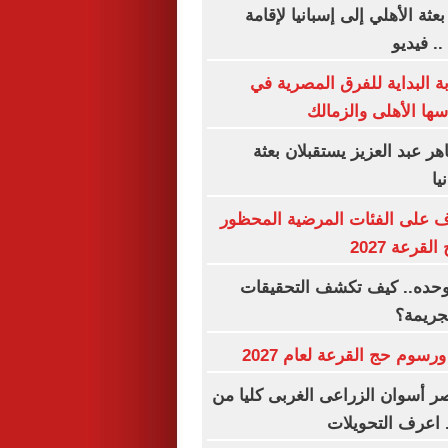
ة الأهلي إلى إسبانيا لإقامة
. فيديو
البداية للفرق المصرية في
سها الأهلى والزمالك
ر عبد العزيز يستقبلان بعثة
يا
ف على الفئات المرضية المحظور
قرعة 2027
 وحده.. كيف تكشف التحقيقات
لجريمة؟
رسوم حج القرعة لعام 2027
 أسوان الزراعى الغربى كليا من
. اعرف التحويلات