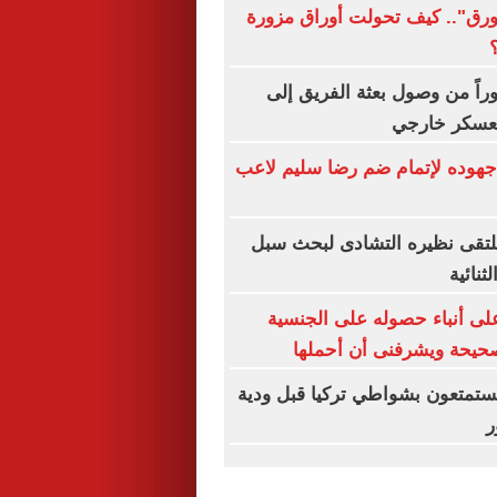
ورق".. كيف تحولت أوراق مزورة
راً من وصول بعثة الفريق إلى
 معسكر خارجي
هوده لإتمام ضم رضا سليم لاعب
يلتقى نظيره التشادى لبحث سبل
ثنائية
لى أنباء حصوله على الجنسية
صحيحة ويشرفنى أن أحملها
 يستمتعون بشواطي تركيا قبل ودية
ر