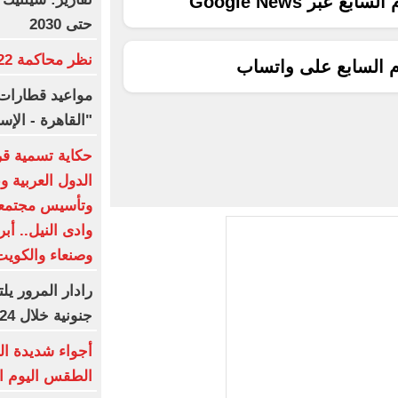
ع عبر Google News
حتى 2030
نظر محاكمة 22 متهما بخلية التجمع.. غدا
م السابع على واتساب
مواعيد قطارات 
"القاهرة - الإ
حكاية تسمية قرى
الدول العربية 
وتأسيس مجتمعا
وادى النيل.. أب
وصنعاء والكوي
جنونية خلال 24 ساعة
أجواء شديدة ال
الطقس اليوم الجمعة 7 أ