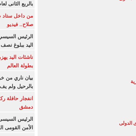
بالربع الثانى لعام 26
من داخل ستاد ط
صلاح.. فيديو
الرئيس السيسي 
اليد ببلوغ نصف 
ناشئات اليد يهز
بطولة العالم
بيان ناري من خو
ية
بالرحيل ولم يف 
انفجار حافلة رك
دمشق
الرئيس السيسى: 
ى الدولى
الأمن القومى ا