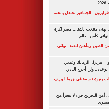
20
رابزون.. الجماهير تحتفل بمحمد
يهنئ منتخب ناشئات مصر لكرة
نهائي كأس العالم
من الصين ويتأهلن لنصف نهائي
ان بيزيرا.. الزمالك وعدني
بوعده.. ولن أحرج النادي
اب بعبوة ناسفة فى جرمانا بريف
أمن البحرين جزء لا يتجزأ من
لمصرى