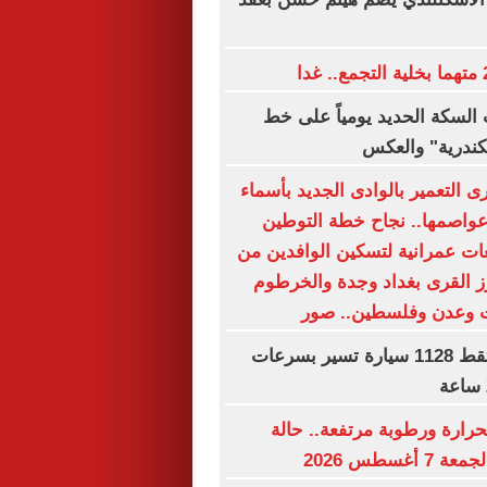
السكة الحديد يومياً على خط
سكندرية" والعكس
 التعمير بالوادى الجديد بأسماء
وعواصمها.. نجاح خطة التوطين
ت عمرانية لتسكين الوافدين من
رز القرى بغداد وجدة والخرطوم
ت وعدن وفلسطين.. صور
رادار المرور يلتقط 1128 سيارة تسير بسرعات
حرارة ورطوبة مرتفعة.. حالة
غسطس 2026