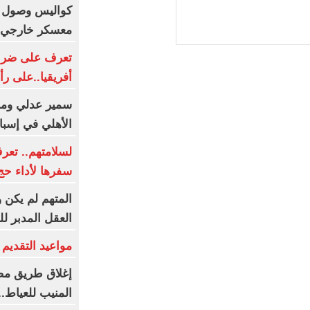
كواليس وصول بعث
معسكر خارجي .
تعرف على ضربة 
أفريقيا..على رأ
سمير عدلي وماه
الأهلي في إسبان
لسلامتهم.. تعر
سفرها لأداء حج ال
المتهم لم يكن
العقل المدبر ل
مواعيد التقديم و
إغلاق طريق مصر
المنيب للعياط.