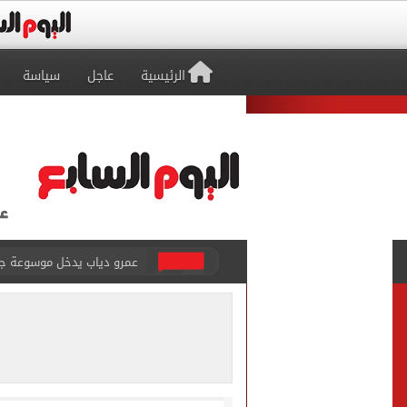
الرئيسية
عاجل
سياسة
عمرو دياب يدخل موسوعة جينيس ب
إغلاق طريق مصر أسوان الزرا
محمد صلاح يظهر على تليفزي
أسعار الذهب في مصر تتراجع.. وعيار 21 ي
الاستعلامات تفند ادعاءات 