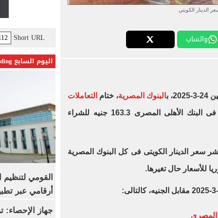
عر الدينار الكويتي
Short URL
واتساب
اليوم السابع Trending
202، ب
البنوك المصرية
، ختام
التعاملات
وفق أحدث تحديثات البنوك، سجل فى البنك الأهلى المصرى 163.3 جنيه للشراء
ر سعر الدينار الكويتى فى كل البنوك المصرية
ا للأسعار حال تغيرها.
القومي لتنظيم ا
أرقامي عبر تطبيق TRA
ى المصرى