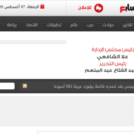
الجمعة، 07 أغسطس 2026
تقارير
حوادث
عرب
عالم
تحقيقات
اقتصاد
رياضة
عد تصدره قائمة بيلبورد عربية لـ68 أسبوعا
عى الغربى كليا من المنيب للعياط.. اعرف التحويلات
ون اليوم السابع فى حفل تقديمه باستاد طرابزون.. فيديو
سجل هذا الرقم
ذا صن وميرور حول علاج سيدة بريطانية في شرم الشيخ