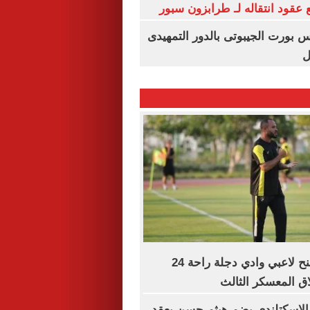
عقود انتقاله لـ طرابزون سبور
س بورت الجيبوتى بالدور التمهيدى
ل
محمد الشيخ يمنح لاعبي وادي دجلة راحة 24
ق المعسكر الثالث
 الاسكتلندي يضم هيثم حسن بعقد