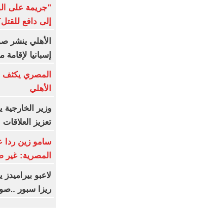
"جريمة على ال
إلى دافع للقتل؟
الأهلي ينشر صو
إسبانيا لإقامة
المصري يكثف ج
الأهلي
وزير الخارجية 
تعزيز العلاقات ال
سامو زين ردا ع
المصرية: غير 
لاعبو بيراميدز
ريزا سبور ..صو