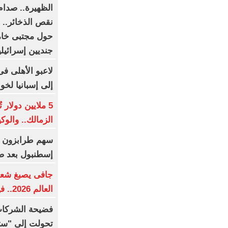
الظهيرة.. صدا
نقص الذخائر..
حول مجتبى خامن
جنديين إسرائيليين وإصابة 
لاعبو الأهلى فى
إلى إسبانيا لخ
5 ملايين دولار
الزمالك.. والو
إسطنبول بعد ص
جافى يصبغ شعره
العالم 2026.. فيديو
فضيحة الشركات 
تحولت إلى "ستار