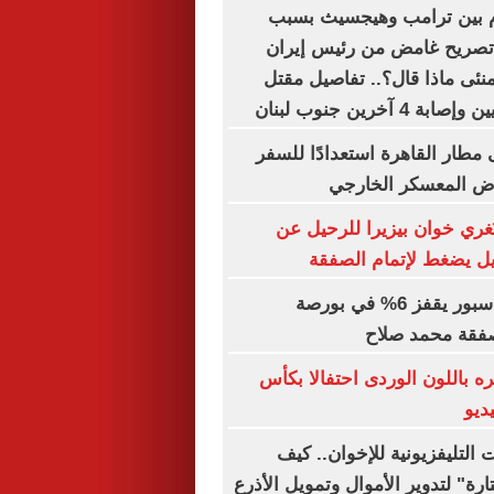
م بين ترامب وهيجسيث بسبب
 تصريح غامض من رئيس إيران
ئى ماذا قال؟.. تفاصيل مقتل
4 آخرين جنوب لبنان
 مطار القاهرة استعدادًا للسفر
وض المعسكر الخارجي
 تُغري خوان بيزيرا للرحيل عن
كيل يضغط لإتمام الصفقة
سهم طرابزون سبور يقفز 6% في بورصة
فقة محمد صلاح
 باللون الوردى احتفالا بكأس
التليفزيونية للإخوان.. كيف
ة" لتدوير الأموال وتمويل الأذرع