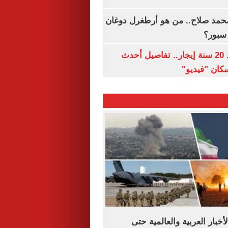
مد صلاح.. من هو أرطغرل دوغان
سبور؟
شقتك ملكك بعد 20 سنة إيجار.. تفاصيل أحدث
كان "فيديو"
أخبار العربية والعالمية حتى