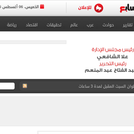
الخميس، 06 أغسطس 2026
تقارير
حوادث
عرب
عالم
تحقيقات
اقتصاد
رياضة
حانات الدور الثاني للإعدادية بنسبة نجاح 100%
دورى أبطال أفريقيا والكونفدرالية اليوم
دة حصة مصر من تجارة الترانزيت ودعم حركة التجارة
ل طرح وزارة الإسكان وحدات سكنية بنظام الإيجار
 6661 قميصًا للنادى.. فيديو