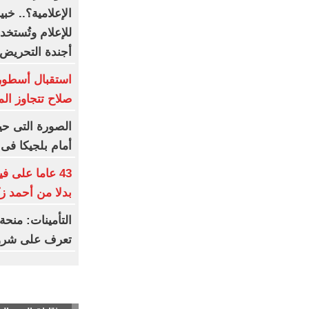
للإعلام وتُستخ
أجندة التحريض
استقبال أسطورى
صلاح تتجاوز ال
الصورة التى حي
أمام بلجيكا فى م
43 عاما على ف
بدلا من أحمد ز
التأمينات: منح
تعرف على شروط