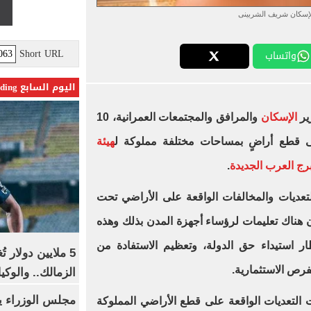
لإسكان شريف الشربينى
Short URL
واتساب
اليوم السابع Trending
ير
الإسكان
والمرافق والمجتمعات العمرانية، 10
لى قطع أراضٍ بمساحات مختلفة مملوكة ل
هيئة
برج العرب الجديدة
.
لتعديات والمخالفات الواقعة على الأراضي تحت
أن هناك تعليمات لرؤساء أجهزة المدن بذلك وهذه
ر استيداء حق الدولة، وتعظيم الاستفادة من
5 ملايين دولار 
رص الاستثمارية.
الزمالك.. والوك
مجلس الوزراء 
التعديات الواقعة على قطع الأراضي المملوكة