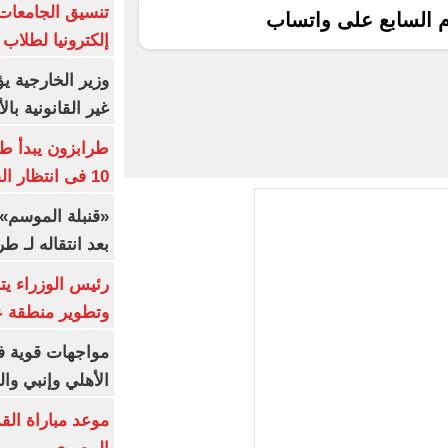
م السابع على واتساب
إلكترونيا لطلاب 
وزير الخارجية 
غير القانونية با
طرابزون يبدأ ط
10 فى انتظار الفرعون (فيديو)
«قنبلة الموسم»
بعد انتقاله لـ ط
رئيس الوزراء ي
وتطوير منطقة ع
مواجهات قوية فى
الأهلي وإنبي وال
موعد مباراة الق