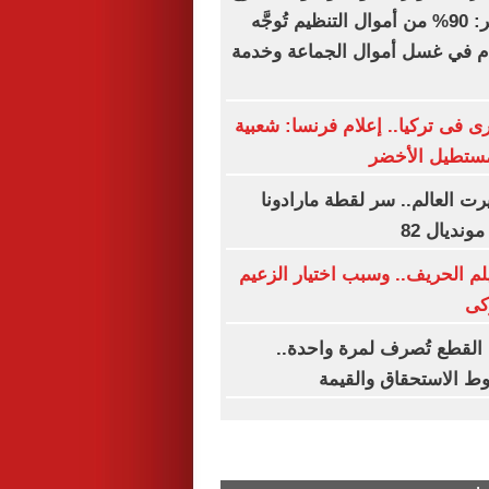
الإعلامية؟.. خبير: 90% من أموال التنظيم تُوجَّه
دم في غسل أموال الجماعة وخدمة
 فى تركيا.. إعلام فرنسا: شعبية
مستطيل الأخضر
رت العالم.. سر لقطة مارادونا
ونديال 82
يلم الحريف.. وسبب اختيار الزعيم
كى
ة القطع تُصرف لمرة واحدة..
 الاستحقاق والقيمة