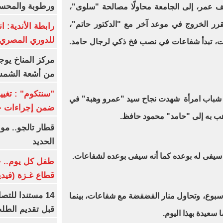
ورطوبة والمحسوسة ب
سف عمر، إلى الجامعة محاولًا مصالحة "سلوى"،
تقرر الخروج في موعد آخر مع "الدكتور حاتم"،
رابطة الأندية: ا
للدوري المصري 8 مار
ت، تبدأ شفاعات في نصب فخ ذكي لرجال حامد.
مركز المناخ يوج
من أشعة الشم
شباب امرأة شهدت نجاح سيد "عمرو وهبة" في
ضمن إجراءات ح
 به إلى "حامد" محمود حافظ.
قطار تالجو.. م
الحديد
 سيفى له بوعده كما أنه سيفى بوعده لشفاعات.
طفل كل يوم.. ح
قطاع غـزة (فيدي
14 مستندا للتص
أسبوع، وتحاول منار الفضفضة مع شفاعات، بينما
قبل تقديم الطل
 سعيدة بهذا اليوم.