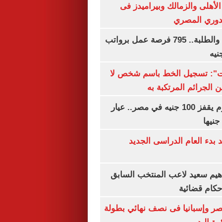
لأهلى والزمالك وبيراميدز فى
لدوري المصري
لجميع المؤهلات والطلبة.. 795 فرصة عمل برواتب
ات": تسجيل الخط باسم شخص لا
 الجرائم المرتكبة به
سعر الذهب اليوم يقفز 100 جنيه في مصر.. عيار
بدء العام الدراسى الجديد
هيم سعيد لاعب المنتخب السابق
أحكام قضائية
صر وإسبانيا فى نصف نهائي بطولة