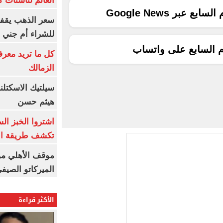
العالم لناشئات ك
ع عبر Google News
سعر الذهب يقفز
للشراء أم جني ا
م السابع على واتساب
كل ما تريد معرف
الزمالك
سيلتيك الاسكتل
هيثم حسن
اشتروا الخبز ال
تكشف طريقة الإ
موقف الأهلي من
الميركاتو الصيف
الأكثر قراءة