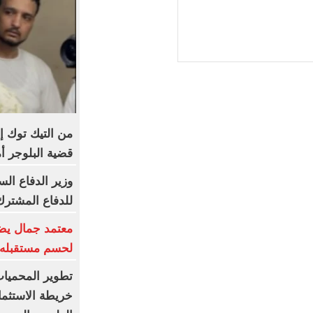
من التيك توك إ
قضية البلوجر أ
وزير الدفاع ال
للدفاع المشترك
معتمد جمال يضع
لحسم مستقبله 
تطوير المحميات
خريطة الاستثمار