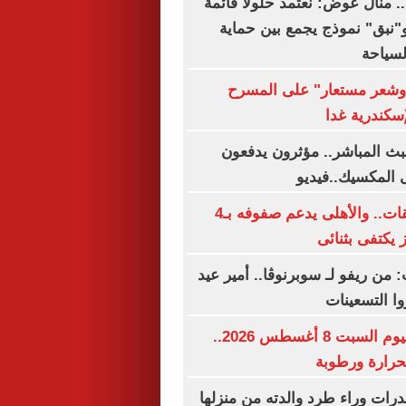
ة.. منال عوض: نعتمد حلولا قائمة
و"نبق" نموذج يجمع بين حماية
لسياحة
شعر مستعار" على المسرح
إسكندرية غدا
ث المباشر.. مؤثرون يدفعون
 المكسيك..فيديو
الزمالك بلا صفقات.. والأهلى يدعم صفوفه بـ4
ز يكتفى بثنائى
من ريفو لـ سوبرنوڤا.. أمير عيد
وا التسعينات
حالة الطقس اليوم السبت 8 أغسطس 2026..
حرارة ورطوبة
ات وراء طرد والدته من منزلها