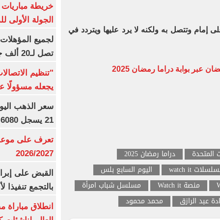
خريطة مباريات ا
الجولة الأولى ل
ى إمام وتتصل به ولكنه لا يرد عليها ويتردد في
تصل لـ20 ألف جنيه
 عبر بوابة دراما رمضان 2025
"تنظيم الاتصال
يجعله مسؤولًا عن
21 يسجل 6080 جنيها
تعرف على موعد 
المتحدة
دراما رمضان 2025
2026/2027
لسلات watch it
اليوم السابع بلس
القبض على إبرا
W
منصة Watch it
مسلسل شباب امرأة
بالتجمع تنفيذا ل
دة عبد الرازق
محمد محمود
انطلاق مباراة م