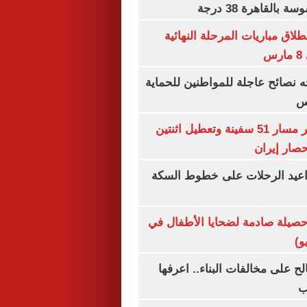
القاهرة 38 درجة
نطلاق مباريات المرحلة النهائية
س
ه نصائح عاجلة للمواطنين للحماية
س
"سنتكوم" : تغيير مسار 51 سفينة وتعطيل اثنتين
صار إيران
واعيد الرحلات على خطوط السكة
صيلة صادمة لضحايا الأطفال في
و)
الح على مخالفات البناء.. اعرفها
ب