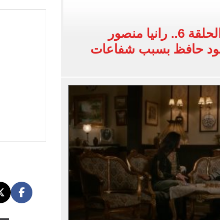
 البر في أجواء صيفية مميزة.. فيديو
لفاخر فى طرابزون.. صور
مسلسل شباب امرأة الحلقة 6.. رانيا منصور
مود حافظ بسبب شفاعات
ون سبور رخصة مشاركة محمد صلاح