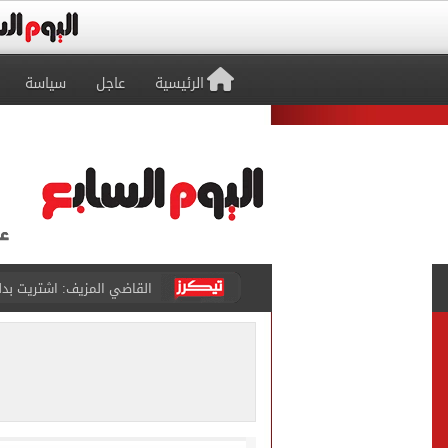
الرئيسية
عاجل
سياسة
برشلونة يطرح تذاكر مواجه
طرابزون سبور ينفي الحجز 
منتخب ناشئات كرة اليد يخسر أمام إسبانيا 27 - 26 ف
قفزة أعادت الزمن الجميل..
الأهلي ينهي مرانه الأول ف
"تنظيم الاتصالات": تسجيل ا