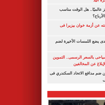
رة اليد
 عالميًا.. هل الوقت مناسب
لأرباح؟
ته عن أزمة خوان بيزيرا فى
ندى يضع اللمسات الأخيرة لضم
سياحى بالسعر الرسمى.. التموين
بلاغ عن المخالفين
 ضم مدافع الاتحاد السكندري فى
ى