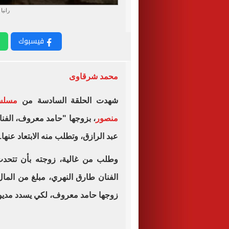
راني
فيسبوك
محمد شرقاوى
شهدت الحلقة السادسة من
مسلس
منصور
، بزوجها "حامد معروف، الفن
عبد الرازق، وتطلب منه الابتعاد عنها.
وطلب من غالية، زوجته بأن تتحدث
الفنان طارق النهري، مبلغ من المال
زوجها حامد معروف، لكي يسدد مديوني