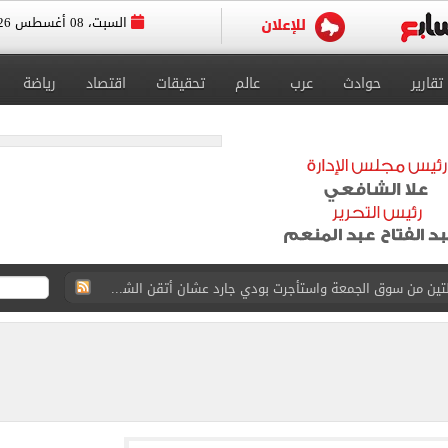
السبت، 08 أغسطس 2026
تقارير
حوادث
عرب
عالم
تحقيقات
اقتصاد
رياضة
القاضي المزيف: اشتريت بدلتين من سوق الجمعة واستأجرت بودي جارد عشان أتقن الشخصية
ة الأهلي على كأس خوان جامبر
على مستحقات محمد صلاح
ى نصف نهائى بطولة العالم
 رأسية وائل جمعة فى مران الأهلي تستحضر أمجاد الصخرة
ى معسكر إسبانيا.. جلسة عموتة وفقرة بدنية.. صور
لخط باسم شخص لا يجعله مسؤولًا عن الجرائم المرتكبة به