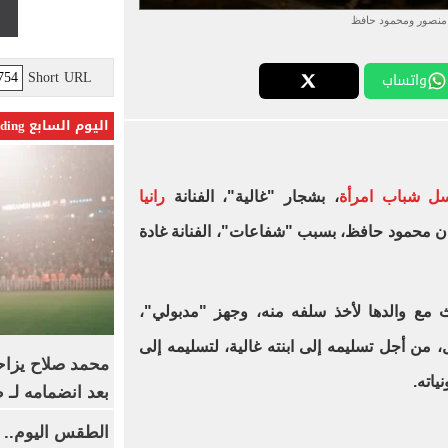
ا منصور ومحمود حافظ
Short URL
واتساب
اليوم السابع Trending
ل شباب امرأة
، بشجار "غالية"، الفنانة
رانيا
ان محمود حافظ، بسبب "شفاعات"، الفنانة غادة
 مع والدها لأخذ سلفه منه، وجهز "مدبولي"،
، من أجل تسليمه إلى ابنته غالية، لتسليمه إلى
محمد صلاح يزاح
اته.
بعد انضمامه لـ 
الطقس اليوم.. ش