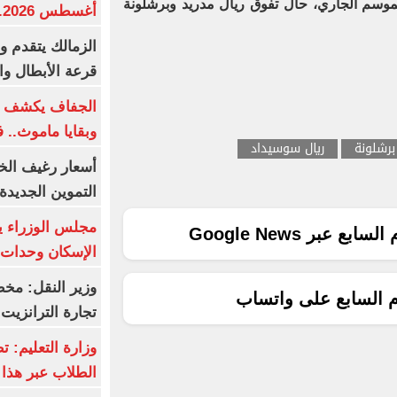
موسم الجاري، حال تفوق ريال مدريد وبرشلونة
أغسطس 2026.. بكم سعر عيار 21؟
الزمالك يتقدم و
قرعة الأبطال وال
الجفاف يكشف أس
وبقايا ماموث.. 
برشلونة
ريال سوسيداد
أسعار رغيف الخب
التموين الجديدة
مجلس الوزراء 
ع عبر Google News
الإسكان وحدات س
وزير النقل: م
م السابع على واتساب
تجارة الترانزيت
وزارة التعليم: ت
الطلاب عبر هذا 