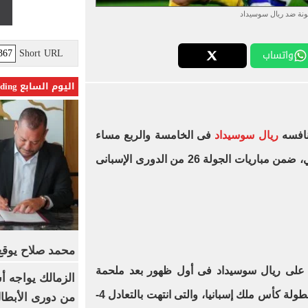
نة ضد ريال سوسيداد
Short URL
واتساب
اليوم السابع Trending
نافسه
ريال سوسيداد
فى الخامسة والربع مساء
على ملعب لويس كومبانيس الأولمبي، ضمن مباريات الجولة 26 من الدورى الإسبانى
محمد صلاح يوقع 
 على ريال سوسيداد فى أول ظهور بعد ملحمة
الزمالك يواجه أ
أتلتيكو مدريد فى ذهاب نصف نهائي بطولة كأس ملك إسبانيا، والتى انتهت بالتعادل 4-
من دورى الأبطا