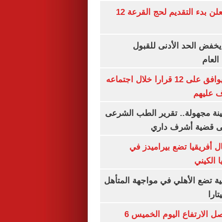
وزارة الداخلية تعلن بدء التقديم لحج القرعة 12
يخفض الحد الأدنى للقبول
العام
مجلس الوزراء يوافق على 12 قرارا خلال اجتماعه
ف عليهم
ينة مجهولة.. تقرير الطب الشرعى
ى قضية أشرف داري
 أفريقيا تضع بيراميدز في
 الكيني
ية تضع الأهلي في مواجهة المتأهل
ارا
سعر الذهب يواصل الارتفاع اليوم الخميس 6