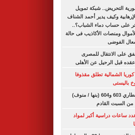
رية التحريض.. شبكة تمويل
لإرهابية وكيف يدير أحمد الشناف
اتر على حساب دماء الشباب؟..
أموال ومنصات الأكاذيب فى حالة
شعال الفوضى
ق على الانتقال للمصرى
قده قبل الرحيل عن الأهلى
: كوريا الشمالية تطلق مقذوفا
خ باليستى
تعديل مواعيد قطاري 603 و604 (بنها / منوف)
ا من السبت القادم
عدد ساعات دراسية أكبر لمواد