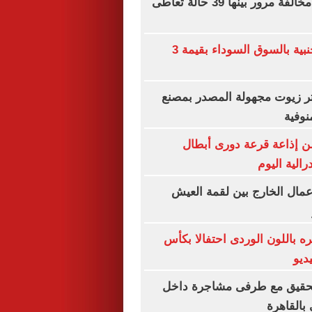
ضبط 119 ألف مخالفة مرور بينها 39 حالة تعاطى
ضبط عملات أجنبية بالسوق السوداء بقيمة 3
ألف لتر زيوت مجهولة المصدر بمصنع
نوفية
ن إذاعة قرعة دورى أبطال
رالية اليوم
 عمال الخارج بين لقمة العيش
 باللون الوردى احتفالا بكأس
التحقيق مع طرفى مشاجرة داخل
بالقاهرة