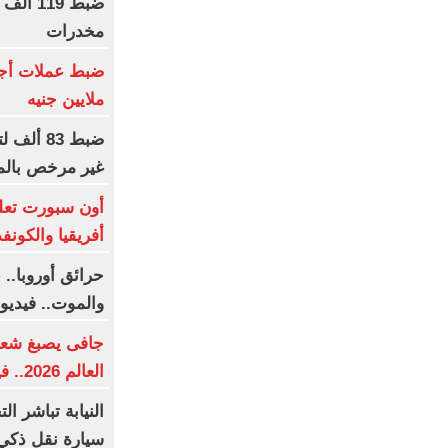
مخدرات
ملايين جنيه
ضبط 83 
غير مرخص بالم
أون سبورت تعل
أفريقيا والكونفد
حرائق أوروبا..
والموت.. فيديو
جافى يصبغ شعره
العالم 2026.. فيديو
النيابة تباشر 
سيارة نقل ذكي 