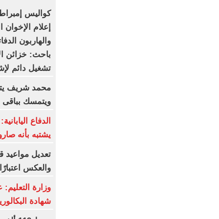
كواليس إمبراطو
إعلام الإخوان ا
والهاربون الدف
باحث: خزائن ال
تشغيل دائم لإ
محمد شريف يتف
ويتمسك بباقى ع
الدفاع اليابانية
يشتبه بأنه صارو
والعكس اعتبارً
وزارة التعليم: 
شهادة البكالوريا