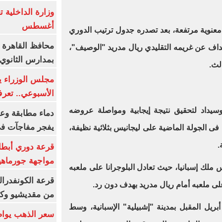
أغسطس
معنوية مرتفعة، بعد تصدره جدول ترتيب الدوري
محافظ القاهرة 
ة، بفارق الأهداف عن غريمه التقليدي ريال مدريد "الوصيف"،
بمدارس الثانوي 
لث.
الأسبوعي.. تعر
سيداد لتحقيق نتيجة إيجابية ومواصلة عروضه
دماء مطابقة وع
يفجر مفاجآت ف
 فى الجولة الماضية على ليجانيس بثلاثية نظيفة،
قرعة دوري أبطال
مواجهة جورماهيا
لك إسبانيا، حيث تعادل البلوجرانا على ملعبه
قرعة الكونفدرال
من مقديشيو وكيت
يقام نهائي كأس ملك إسبانيا 26 أبريل المقبل بمدينة "إشبيلية" الإسبانية، وسط