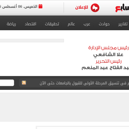
الخميس، 06 أغسطس 2026
تقارير
حوادث
عرب
عالم
تحقيقات
اقتصاد
رياضة
لخميس على تراجع أمام الجنيه بالبنوك المصرية
ن تنفيذ أعمال ربط طريق R4 بمصر–الإسماعيلية
اده مع مصر فى كل ما تتخذه من إجراءات لصون أمنها
ن: ضرورة التزام كافة الأطراف بتنفيذ اتفاق وقف حرب غزة
ن يؤكدان ضرورة بذل كل الجهود لوقف الحروب والنزاعات