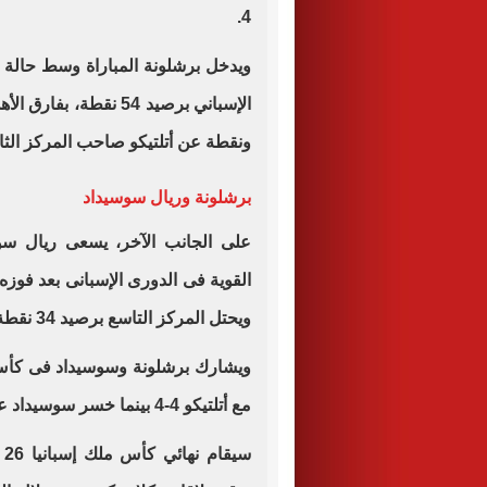
4.
ويدخل برشلونة المباراة وسط حالة 
الإسباني برصيد 54 نقط
ونقطة عن أتلتيكو صاحب المركز الثا
برشلونة وريال سوسيداد
على الجانب الآخر، يسعى ريال سو
القوية فى الدورى الإسبانى بعد فوزه
ويحتل المركز التاسع برصيد 34 نقطة.
ويشارك برشلونة وسوسيداد فى كأس م
مع أتلتيكو 4-4 بينما خسر سوسيداد على ملعبه أمام ريال مدريد بهدف دون رد.
س