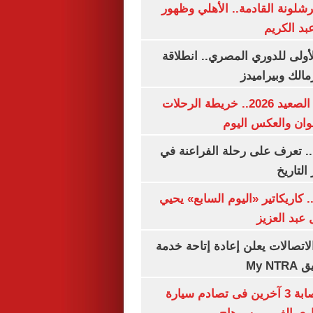
شلونة القادمة.. الأهلي وظهور
بد الكريم
لأولى للدوري المصري.. انطلاقة
مالك وبيراميدز
مواعيد قطارات الصعيد 2026.. خريطة الرحلات
وان والعكس اليوم
. تعرف على رحلة الفراعنة في
التاريخ
. كاريكاتير «اليوم السابع» يحيي
عبد العزيز
لاتصالات يعلن إعادة إتاحة خدمة
My N
مصرع سيدة وإصابة 3 آخرين فى تصادم سيارة