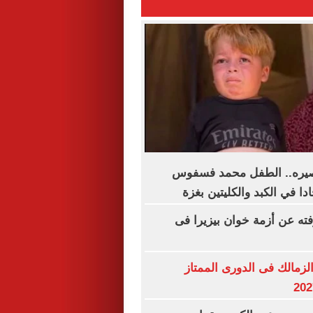
مصيره.. الطفل محمد فسفوس
ا في الكبد والكليتين بغزة
فته عن أزمة خوان بيزيرا فى
لزمالك فى الدورى الممتاز