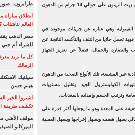
طرابزون.. صور
أيضًا، كما تحتوي الملعقة الكبيرة من زيت الزيتون على حوالي 14 جرام من الدهون
انطلاق مباراة م
العالم لناشئات ك
الفينولية وهي عبارة عن جزيئات موجودة في
سعر الذهب يقفز
ية تحمل خلايا من التلف والتأكسد الناتجة عن
للشراء أم جني ا
 والنضارة والجمال، فضلاً عن تعزيز الجهاز
كل ما تريد معرف
الزمالك
دية غير المشبعة، تلك الأنواع الصحية من الدهون
سيلتيك الاسكتل
يات الكوليسترول الجيد وتقليل مستويات
هيثم حسن
عامة وترتيب الجسم وإمداده بالمغذيات.
اشتروا الخبز ال
تكشف طريقة الإ
يفة على المعدة وهو ما يجعلها أكثر قدرة على
موقف الأهلي من
بالتالي يسهل هضمه ويسهل إخراجها ويسهل العملية
الميركاتو الصيف