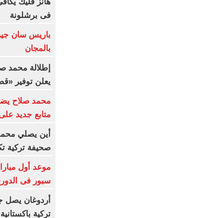
هانز فليك يكاف
فى برشلونة
باريس سان جير
بالمجان
إطلالة محمد صل
يعلن توفير «ق
متابع جديد على في
أين يصلي محمد 
صحيفة تركية ت
موعد أول مبارا
سبور فى الدوري
أردوغان يصل ج
تركية باكستانية 