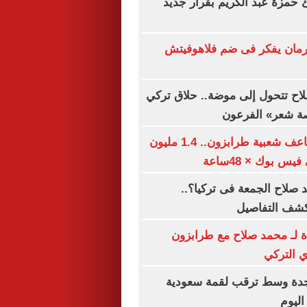
ئ حمزة عبد الكريم بقرار جديد
مان يفكر فى ضم فلاهوفيتش
اح تتحول إلى موضة.. حلاق تركي
صة شعر» الفرعون
محمد صلاح يضاعف شعبية طرابزون.. 1.4 مليون
س بوك × 48ساعة
صلاح الجمعة فى تركيا؟..
كشف التفاصيل
ة لـ محمد صلاح مع طرابزون
 التركي
دة وسط ترقب لقمة سعودية
اليوم