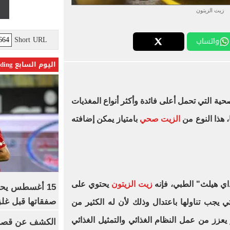
زيت الزيتون
Short URL
واتساب
اليوم السابع Trending
حية التي تحمل أعلى فائدة وأكثر أنواع المغذيات
، هذا النوع من
الزيت صحي
بامتياز يمكن إضافته
اي هيلث" الطبي، فإنه
زيت الزيتون
يحتوي على
15 أغسطس يحس
صفقاتها قبل غلق
 يجب تناولها باعتدال وذلك لأن له الكثير من
يعزز من عمل النظام الغذائي والتمثيل الغذائي
الكشف عن قصر 