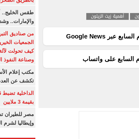
بالطريق الصحرا
طقس الخليج.. أ
ون
أهمية زيت الزيتون
والإمارات.. وشد
من صناديق التبر
ع عبر Google News
الجمعيات الخيرية
كيف تحولت لآلة 
م السابع على واتساب
وصناعة النفوذ ا
مكتب إعلام الأس
تكشف عن العدد 
بقيمة 3 ملايين
مصر للطيران تس
وإيطاليا لشرم ا