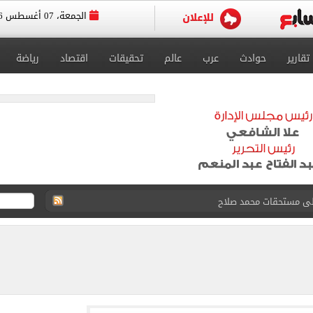
الجمعة، 07 أغسطس 2026
تقارير
حوادث
عرب
عالم
تحقيقات
اقتصاد
رياضة
على مستحقات محمد صلاح
ى نصف نهائى بطولة العالم
 رأسية وائل جمعة فى مران الأهلي تستحضر أمجاد الصخرة
ى معسكر إسبانيا.. جلسة عموتة وفقرة بدنية.. صور
 فى نصف نهائي بطولة العالم لناشئات كرة اليد