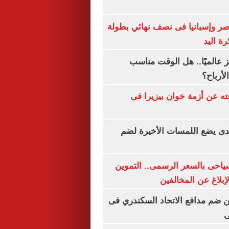
صر وإسبانيا فى نصف نهائي بطولة
رة اليد
 عالميًا.. هل الوقت مناسب
لأرباح؟
ته عن أزمة خوان بيزيرا فى
ندى يضع اللمسات الأخيرة لضم
سياحى بالسعر الرسمى.. التموين
بلاغ عن المخالفين
 ضم مدافع الاتحاد السكندري فى
ى