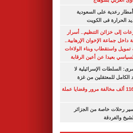
وى الغربي بسوهاج
مطار رعدية على السعودية
يد الحرارة فى الكويت
عات إلى خزائن التنظيم.. أسرار
 داخل جماعة الإخوان الإرهابية..
تمويل واستقطاب وبناء الولاءات
لسياسي بعيدا عن أعين الرقابة
رى: السلطات الإسرائيلية لا
الكامل للمعتقلين من غزة
الداخلية تضبط 116 ألف مخالفة مرور وقضايا عملة
ير رحلات خاصة من الجزائر
لشيخ والغردقة