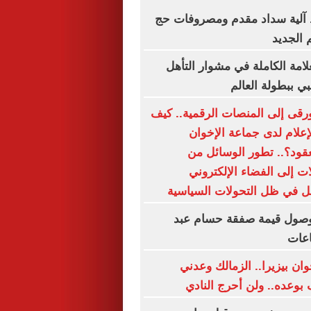
آلية سداد مقدم ومصروفات حج
 الجديد
علامة الكاملة في مشوار التأهل
بي ببطولة العالم
رقى إلى المنصات الرقمية.. كيف
إعلام لدى جماعة الإخوان
لعقود؟.. تطور الوسائل من
 إلى الفضاء الإلكتروني
ل في ظل التحولات السياسية
 وصول قيمة صفقة حسام عبد
اعات
ان بيزيرا.. الزمالك وعدني
 بوعده.. ولن أحرج النادي