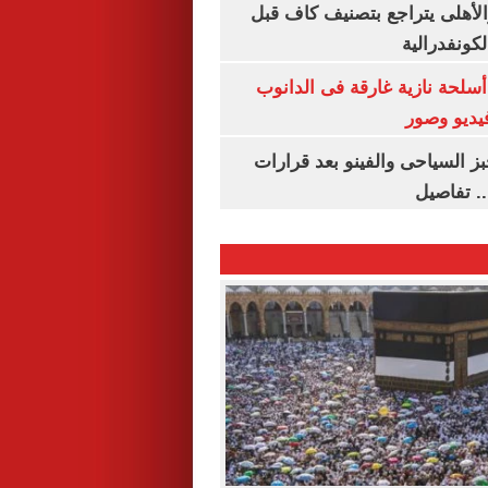
الأهلى يتراجع بتصنيف كاف قبل
كونفدرالية
لحة نازية غارقة فى الدانوب
فيديو وصور
ز السياحى والفينو بعد قرارات
.. تفاصيل