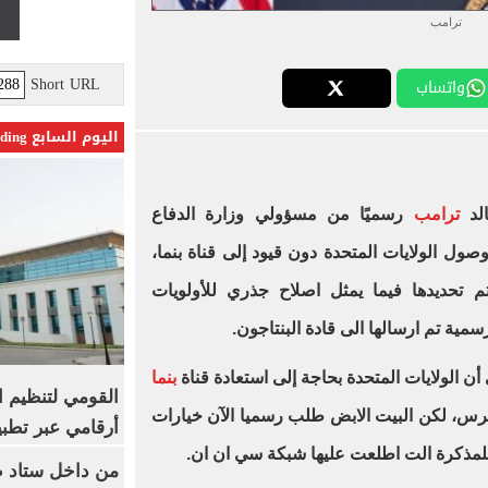
ترامب
Short URL
واتساب
اليوم السابع Trending
الد
ترامب
رسميًا من مسؤولي وزارة الدفاع
ل الولايات المتحدة دون قيود إلى قناة بنما،
تم تحديدها فيما يمثل اصلاح جذري للأولويات
سمية تم ارسالها الى قادة البنتاجون.
 أن الولايات المتحدة بحاجة إلى استعادة قناة
بنما
القومي لتنظيم ا
رس، لكن البيت الابض طلب رسميا الآن خيارات
أرقامي عبر تطبيق TRA
لمذكرة الت اطلعت عليها شبكة سي ان ان.
من داخل ستاد ط