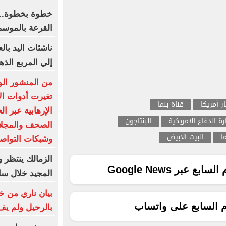
خطوة بخطوة.. 
القرعة بالموسم
ناشئات اليد بال
إلي المربع الذه
من المنشور الو
تغيرت أدوات ال
ار أمريكا
قناة بنما
الإرهابية عبر ا
رة الدفاع الامريكية
البنتاجون
الصحف والمجلات
ا
البيت الأبيض
وشبكات التواص
الزمالك ينتظر
ع عبر Google News
المجيد خلال س
بيان ناري من خو
م السابع على واتساب
بالرحيل ولم يف