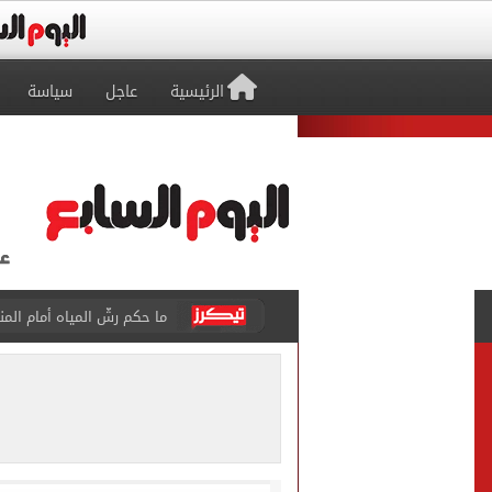
الرئيسية
عاجل
سياسة
ما حكم رشّ المياه أمام المن
من داخل ستاد طرابزون.. الج
القومي لتنظيم الاتصالات يعلن
الذهب على مدار الساعة.. جرام عيار 21 يسج
الداخلية تضبط المتهمة بالتر