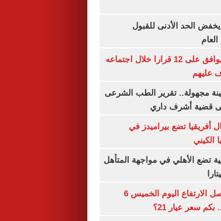
يخفض الحد الأدنى للقبول
العام
مجلس الوزراء يوافق على 12 قرارا خلال اجتماعه
ف عليهم
ينة مجهولة.. تقرير الطب الشرعى
ى قضية أشرف داري
 أفريقيا تضع بيراميدز في
 الكيني
ية تضع الأهلي في مواجهة المتأهل
ارا
سعر الذهب يواصل الارتفاع اليوم الخميس 6