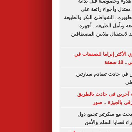
دوء وخصوصية قبل بداية
عتدل وأجواء رائعة على
طويره.. الشواطئ البكر والطبيعة
تعة وتأمل الطبيعة.. أجهزة
 لاستقبال ملايين المصطافين
ي الأكثر إبراما للصفقات في
 صفقة
أشخاص في حادث تصادم سيارتين
طى
إصابة آخرين فى حادث بالطريق
ى بالجيزة .. صور
يبحث مع سكرتير تجمع دول
ء قضايا السلم والأمن