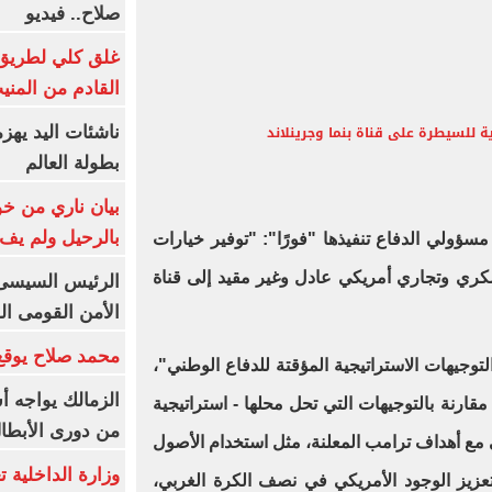
صلاح.. فيديو
غلق كلي لطريق 
القادم من المنيب لل
 للسيطرة على قناة بنما وجرينلاند
ناشئات اليد يهز
بطولة العالم
بيان ناري من خو
بالرحيل ولم يف 
ؤولي الدفاع تنفيذها "فورًا": "توفير خيارات
 وتجاري أمريكي عادل وغير مقيد إلى قناة
الرئيس السيسى: 
الأمن القومى ا
محمد صلاح يوقع 
توجيهات الاستراتيجية المؤقتة للدفاع الوطني"،
الزمالك يواجه أ
قارنة بالتوجيهات التي تحل محلها - استراتيجية
من دورى الأبطا
لعام 2022 - وتتماشى مع أهداف ترامب المعلنة، مثل استخدام الأصول
تعزيز الوجود الأمريكي في نصف الكرة الغربي،