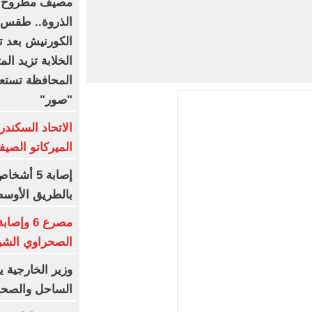
مصيف مطروح ه
الذروة.. طقس م
الكورنيش بعد ت
الخلابة تزيد الم
المحافظة تستعد
"صور"
الاتحاد السكندر
الميركاتو الصيفي.. 18
إصابة 5 
بالطريق الأوس
مصرع 6 و
الصحراوي الشرق
وزير الخارجية 
الساحل والصحرا