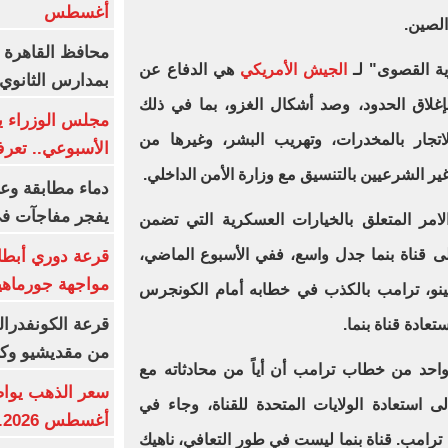
أغسطس
لصين.
محافظ القاهرة 
ية القصوى" لـ
الجيش الأمريكي
هي الدفاع عن
بمدارس الثانوي 
بإغلاق الحدود، وصد أشكال الغزو، بما في ذلك
الاتجار بالمخدرات، وتهريب البشر، وغيرها من
الأسبوعي.. تعر
ير الشرعيين بالتنسيق مع وزارة الأمن الداخلي.
دماء مطابقة وع
يفجر مفاجآت ف
لامر المتعلق بالخيارات العسكرية التي تضمن
لى قناة بنما جدل واسع، ففي الأسبوع الماضي،
قرعة دوري أبطال
مواجهة جورماهيا
ينو، ترامب بالكذب في خطابه أمام الكونجرس
قرعة الكونفدرال
تعادة قناة بنما.
من مقديشيو وكيت
لى موقع X بعد يوم واحد من خطاب ترامب أن أياً من محادثاته مع
ى استعادة الولايات المتحدة للقناة، وجاء في
أغسطس 2026.. بكم سعر عيار 21؟
رامب. قناة بنما ليست في طور التعافي، ناهيك