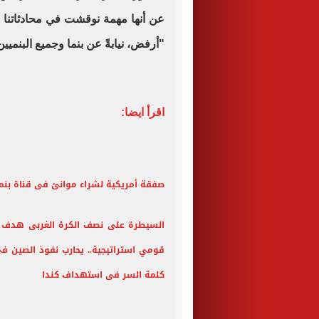
عن أنها مهمة نوقشت في محادثاتنا 
"أرفض، نيابةً عن بنما وجميع البنميين
اقرأ ايضا:
صفقة أمريكية لشراء موانئ فى قناة بنما بقيمة 19 مل
السيطرة على نصف الكرة الغربى هدف ترا
قومي استراتيجية.. يحارب نفوذ الصين فى
كلمة السر فى استهداف كندا