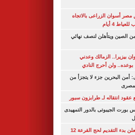
مصر أسوان الزراعى بالاتجاه
عياط 4 أيام
من الصين ويتأهلن لنصف نهائي
ان بيزيرا.. الزمالك وعدني
بوعده.. ولن أحرج النادي
أمن البحرين جزء لا يتجزأ من
لمصرى
عقود انتقاله لـ طرابزون سبور
س بورت الجيبوتى بالدور التمهيدى
ل
وزارة الداخلية تعلن بدء التقديم لحج القرعة 12