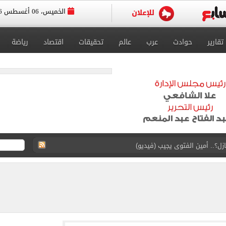
الخميس، 06 أغسطس 2026
تقارير
حوادث
عرب
عالم
تحقيقات
اقتصاد
رياضة
ازل؟.. أمين الفتوى يجيب (فيديو)
ماهير تحتفل بمحمد صلاح.. فيديو
 إعادة إتاحة خدمة أرقامي عبر تطبيق My NTRA
ل 5950 جنيها
ويج بعدم اكتفاء المرأة برجل واحد.. فيديو