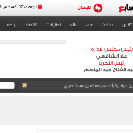
الجمعة، 07 أغسطس 2026
تقارير
حوادث
عرب
عالم
تحقيقات
اقتصاد
رياضة
انات الدور الثانى للثانوية العامة؟.. التعليم توضح
ودية أمام جوزتيبي غداً.. اعرف موقف محمد صلاح
صاد تكشف حالة الطقس ودرجات الحرارة المتوقعة
واعيد مباريات الدوري.. تعديل التوقيتات فى رمضان