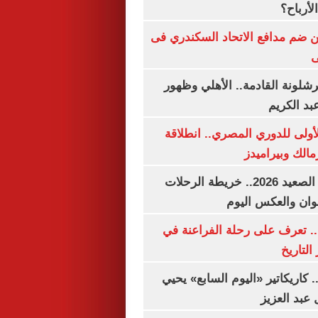
لأرباح؟
 ضم مدافع الاتحاد السكندري فى
ى
شلونة القادمة.. الأهلي وظهور
بد الكريم
لأولى للدوري المصري.. انطلاقة
مالك وبيراميدز
مواعيد قطارات الصعيد 2026.. خريطة الرحلات
وان والعكس اليوم
. تعرف على رحلة الفراعنة في
التاريخ
. كاريكاتير «اليوم السابع» يحيي
عبد العزيز