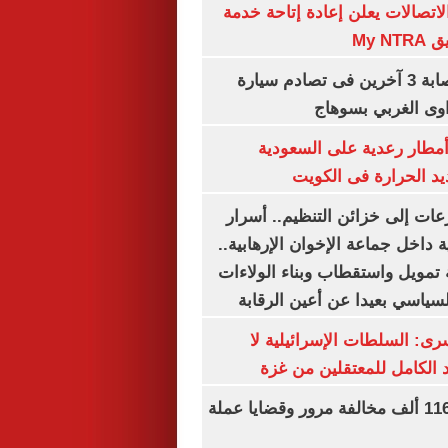
لاتصالات يعلن إعادة إتاحة خدمة
My N
مصرع سيدة وإصابة 3 آخرين فى تصادم سيارة
وى الغربي بسوهاج
مطار رعدية على السعودية
يد الحرارة فى الكويت
عات إلى خزائن التنظيم.. أسرار
 داخل جماعة الإخوان الإرهابية..
تمويل واستقطاب وبناء الولاءات
لسياسي بعيدا عن أعين الرقابة
رى: السلطات الإسرائيلية لا
الكامل للمعتقلين من غزة
الداخلية تضبط 116 ألف مخالفة مرور وقضايا عملة