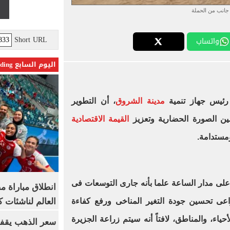
جانب من الحملة
Short URL
واتساب
اليوم السابع Trending
ئيس جهاز تنمية
مدينة الشروق
، أن التطوير
ين الصورة الحضارية وتعزيز
القيمة الاقتصادية
مستدامة.
على مدار الساعة علما بأنه جارى التوسعات فى
انطلاق مباراة م
العالم لناشئات ك
عى تحسين جودة التغير المناخى ورفع كفاءة
ء، والمناطق، لافتاً أنه سيتم زراعة الجزيرة
سعر الذهب يقفز