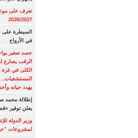
تعرف على موعد 
2026/2027
السيطرة على ح
في الأرواح
جسد صغير يواجه
الرقب يصارع ا
الكلى في غزة 
المستشفيات.. و
يهدد حياته وأ
إطلالة محمد صل
يعلن توفير «ق
وزير الدولة للإن
لمشروعات "حيا