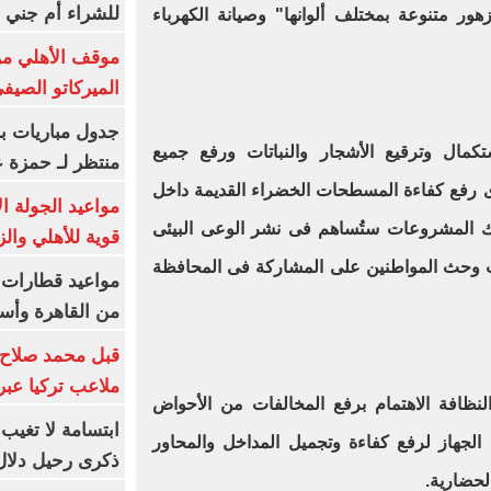
للشراء أم جني ا
ر متنوعة بمختلف ألوانها" وصيانة الكهرباء
موقف الأهلي من
الميركاتو الصيف
جدول مباريات بر
كمال وترقيع الأشجار والنباتات ورفع جميع
منتظر لـ حمزة ع
رى رفع كفاءة المسطحات الخضراء القديمة داخل
مواعيد الجولة ا
لك المشروعات ستُساهم فى نشر الوعى البيئى
قوية للأهلي والز
ات وحث المواطنين على المشاركة فى المحافظة
من القاهرة وأس
قبل محمد صلاح.
ملاعب تركيا عبر 
ظافة الاهتمام برفع المخالفات من الأحواض
ابتسامة لا تغيب.
الجهاز لرفع كفاءة وتجميل المداخل والمحاور
ذكرى رحيل دلال 
لحضارية.