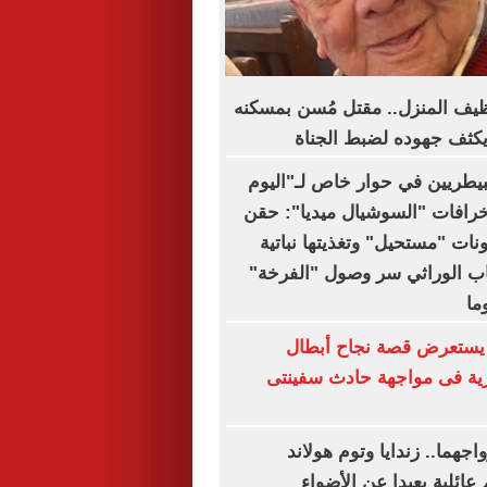
ظيف المنزل.. مقتل مُسن بمسكنه
يكثف جهوده لضبط الجناة
لبيطريين في حوار خاص لـ"اليوم
خرافات "السوشيال ميديا": حقن
نات "مستحيل" وتغذيتها نباتية
نتخاب الوراثي سر وصول "الفرخة"
يستعرض قصة نجاح أبطال
رية فى مواجهة حادث سفينتى
هما.. زندايا وتوم هولاند
عائلية بعيدا عن الأضواء