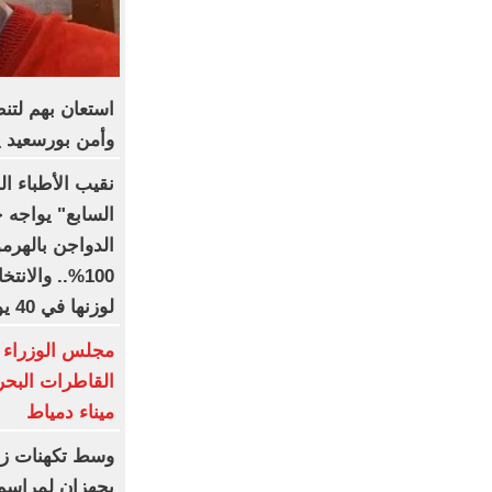
استعان بهم لتن
وأمن بورسعيد 
نقيب الأطباء ا
السابع" يواجه 
الدواجن بالهرمو
100%.. والا
لوزنها في 40 يوما
مجلس الوزراء 
القاطرات البح
ميناء دمياط
وسط تكهنات زواج
يجهزان لمراسم 