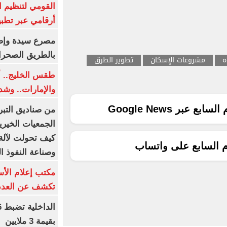
القومي لتنظيم ا
أرقامي عبر تطبيق TRA
بالطريق الصحرا
ه
مشروعات الإسكان
تطوير الطرق
طقس الخليج.. أ
والإمارات.. وشد
ع عبر Google News
من صناديق التبر
الجمعيات الخيرية
كيف تحولت لآلة 
م السابع على واتساب
وصناعة النفوذ ا
مكتب إعلام الأس
تكشف عن العدد 
بقيمة 3 ملايين