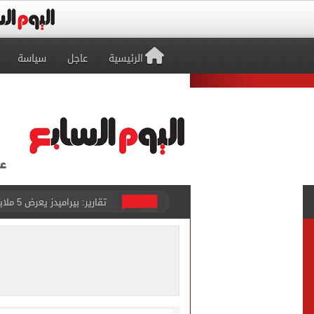
الرئيسية
عاجل
سياسة
تقارير: بيراميدز يعرض 5 ملايين دولار راتباً لحسم صفقة يوسف النصيري
هل يتغير رقم الجلوس فى امتح
طرابزون سبور يخوض مباراة 
أجواء شديدة الحرارة.. الأر
رابطة الأندية تكشف جدول م