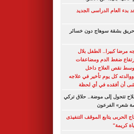
بدء العام الدراسى الجديد
ريق بشقة سوهاج دون خسائر
 مرضا كبيرا.. الطفل بلال
رتفاع ضغط الدم ومضاعفات
وسط نقص العلاج داخل
والدته كل يوم تأخير في علاجه
خشى أن أفقده في أي لحظة
اح تتحول إلى موضة.. حلاق تركي
صة شعر» الفرعون
تاج الحربى يتابع الموقف التنفيذى
ة كريمة"