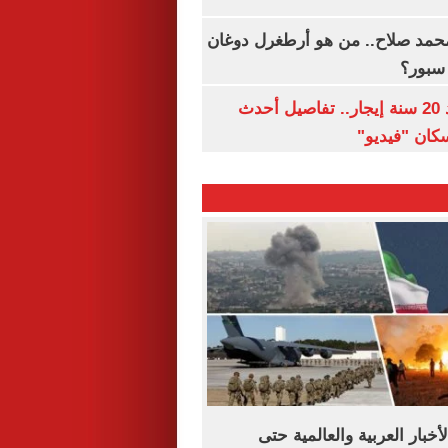
مد صلاح.. من هو أرطغرل دوغان
سبور؟
شقتك ملكك بعد 20 سنة إيجار.. تفاصيل أحدث
كان "فيديو"
أخبار العربية والعالمية حتى