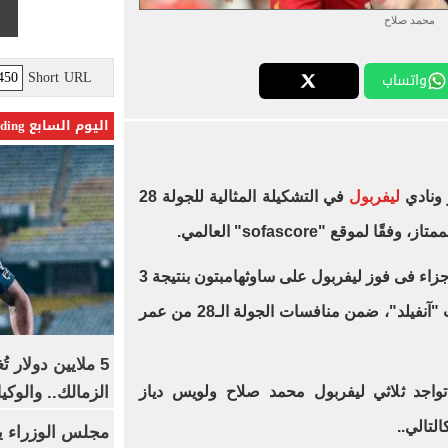
محمد صلاح
Short URL
واتساب
اليوم السابع Trending
ونادي
ليفربول
في التشكيلة المثالية للجولة 28
تاز، وفقًا لموقع "sofascore" العالمي.
وسجل محمد صلاح ثنائية من ركلتي جزاء فى فوز ليفربول على ساوثهامبتون بنتيجة 3
– 1 في المباراة التي جمعتهما بملعب "آنفيلد"، ضمن منافسات الجولة الـ28 من عمر
5 ملايين دولار 
الزمالك.. والوك
تواجد ثلاثي ليفربول محمد صلاح ولويس دياز
لتالي..
مجلس الوزراء 