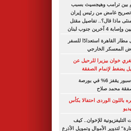
م بين ترامب وهيجسيث بسبب
 تصريح غامض من رئيس إيران
ئى ماذا قال؟.. تفاصيل مقتل
4 آخرين جنوب لبنان
 مطار القاهرة استعدادًا للسفر
وض المعسكر الخارجي
 تُغري خوان بيزيرا للرحيل عن
كيل يضغط لإتمام الصفقة
سهم طرابزون سبور يقفز 6% في بورصة
فقة محمد صلاح
 باللون الوردى احتفالا بكأس
التليفزيونية للإخوان.. كيف
ة" لتدوير الأموال وتمويل الأذرع