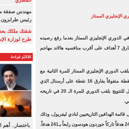
المصري
مهندس صفقة مح
ي الإنجليزي الممتاز
رئيس طرابزون 
ي الدوري الإنجليزي الممتاز بعدما رفع رصيده
طرح لوزارة الإس
من الأهداف إلى 27 هدفًا، متفوقًا بفارق 7 أهداف على أقرب منافسيه هالاند مهاجم
الأكثر قراءة
قب الدوري الإنجليزي الممتاز للمرة الثانية مع
ليفربول الذي رفع رصيده إلى 70 نقطة متفوقاً بفارق 16 نقطة على أرسنال الذي
لديه مباراة أقل، فيما يستعد ليفربول للتتويج بلقب الدوري للمرة الـ 20 في تاريخه
ي.
قائمة الهدافين التاريخيين لنادي ليفربول، وذلك
باختصار.. أهم ال