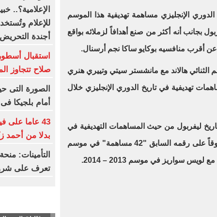
الدوري الإنجليزي مساهمة تهديفية هذا الموسم
للإعلام وتُستخ
مة مع ليفربول بجانب أنه أكثر من صنع أهدافاً لزملائه بواقع
أجندة التحريض
استقبال أسطورى
صلاح تتجاوز ال
الثنائي هالاند مع مانشستر سيتي وتييري هنري
ات تهديفية في تاريخ الدوري الإنجليزي خلال
الصورة التى حي
أمام بلجيكا فى م
43 عاما على ف
ريخ ليفربول من حيث المساهمات التهديفية في
بدلا من أحمد ز
موسم واحد برصيد 44 مساهمة متفوقاً على رقمه السابق "42 مساهمة" في موسم
التأمينات: منح
تعرف على شروط