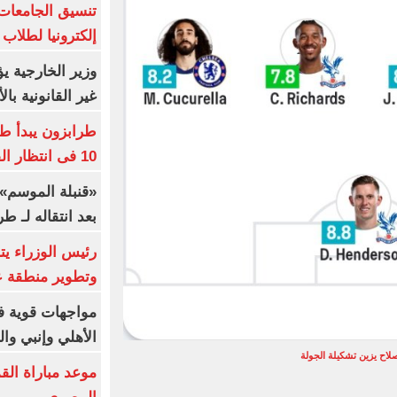
إلكترونيا لطلاب 
وزير الخارجية 
غير القانونية با
طرابزون يبدأ ط
10 فى انتظار الفرعون (فيديو)
«قنبلة الموسم»
بعد انتقاله لـ ط
رئيس الوزراء ي
وتطوير منطقة ع
مواجهات قوية فى
الأهلي وإنبي وال
اح يزين تشكيلة الجولة
موعد مباراة الق