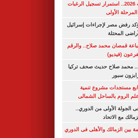
تنسيق الجامعات 2026.. استمرار تسجيل الرغبات
المرحلة الأولى
يؤكد رفض مصر لإجراءات إسرائيل
لأراضى المحتلة
باعة قمصان محمد صلاح.. والرقم
.. محمد صلاح حديث صحف تركيا
رابزون سبور
تابع مستجدات مشروع تنمية
لم الروم بالساحل الشمالى
 الجولة الأولى من الدوري..
زمالك مع الاتحاد
مة بين الزمالك والأهلى فى الدوري