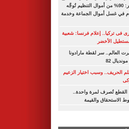
الإعلامية؟.. خبير: 90% من أموال التنظيم تُوجَّه
دم في غسل أموال الجماعة وخدمة
 فى تركيا.. إعلام فرنسا: شعبية
مستطيل الأخضر
رت العالم.. سر لقطة مارادونا
ونديال 82
يلم الحريف.. وسبب اختيار الزعيم
كى
ة القطع تُصرف لمرة واحدة..
 الاستحقاق والقيمة