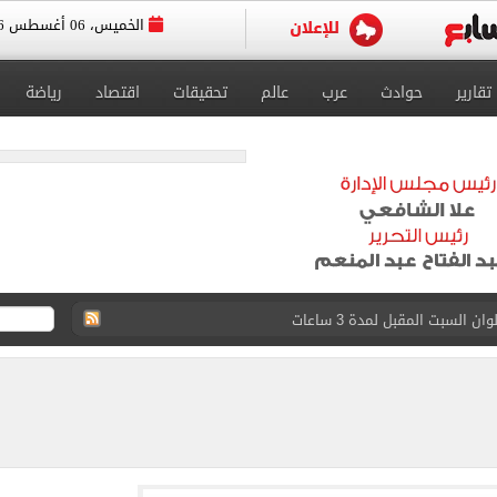
الخميس، 06 أغسطس 2026
تقارير
حوادث
عرب
عالم
تحقيقات
اقتصاد
رياضة
حانات الدور الثاني للإعدادية بنسبة نجاح 100%
دورى أبطال أفريقيا والكونفدرالية اليوم
دة حصة مصر من تجارة الترانزيت ودعم حركة التجارة
ل طرح وزارة الإسكان وحدات سكنية بنظام الإيجار
 6661 قميصًا للنادى.. فيديو