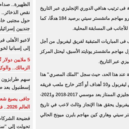
الظهيرة.. صدا
فى ترتيب هدافي الدوري الإنجليزي عبر التاريخ
نقص الذخائر..
مع الأرجنتيني المعتزل سيرجيو أجويرو مهاجم مانشستر سيتي برصيد 184 هدفًا، كما
حول مجتبى خامن
جنديين إسرائيليين وإصابة 
للأجانب فى المسابقة المحلية.
لاعبو الأهلى فى
مد صلاح لتسجيل 4 أهداف فى المباريات المتبقية لفريق ليفربول من أجل
إلى إسبانيا لخ
خطي أندي كول مهاجم مانشستر يونايتد الأسبق، ليحتل المركز
5 ملايين دولار
يزي عبر التاريخ.
الزمالك.. والو
ة عند هذا الحد، حيث سجل "الملك المصري" هذا
الموسم 10 أهداف أو أكثر على أرض ليفربول و10 أهداف أو أكثر خارج ملعب فريقه
إسطنبول بعد ص
في ثلاث مواسم مختلفة بالدوري الإنجليزي الممتاز بعد موسمي 2017-2018 و2021-
جافى يصبغ شعره
 ليفربول يحقق هذا الإنجاز وثالث لاعب في تاريخ
العالم 2026.. فيديو
ستر سيتي وهاري كين مهاجم بايرن ميونخ الحالي
فضيحة الشركات 
تحولت إلى "ستار