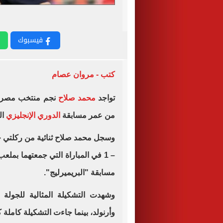
فيسبوك
كتب - مروان عصام
تواجد
محمد صلاح
نجم منتخب مصر 
من عمر مسابقة
الدوري الإنجليزي
المم
مسابقة "البريميرليج".
وشهدت التشكيلة المثالية للجولة 
وأرنولد، بينما جاءت التشكيلة كاملة كا