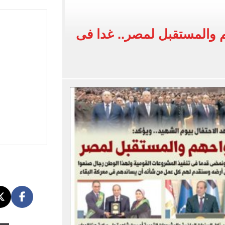
كتساح أتلتيكو مدريد بثلاثية وديًا.. فيديو
: «من أفضل لاعبي أفريقيا عبر التاريخ»
م والمستقبل لمصر.. غدا فى
عل ودية مان سيتي وأتلتيكو مدريد.. فيديو
رصاد تكشف توقعات حالة الطقس حتى نهاية الأسبوع