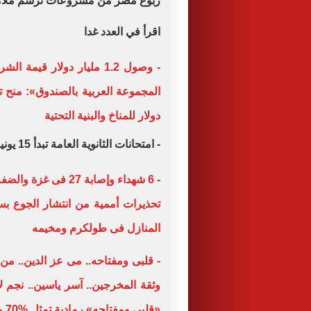
ربوع مصر من مشروعات ترسم ملامح ا
اقرأ في العدد غدا
- وصول 1.2 مليار دولار قي
دولار للمناخ والبنية التحتية
- امتحانات الثانوية العامة تبدأ 15 يونيو حتى 10 يوليو
تحذيرات أممية من انتشار الجوع بسب
المنازل فى طولكرم ومخيمه
- قلبى ومفتاحه.. مى عز الدين.. من
وثقة المخرجين.. آسر ياسين.. نجم 
«قلبى ومفتاحه» رمادية تمثل %70 من الناس