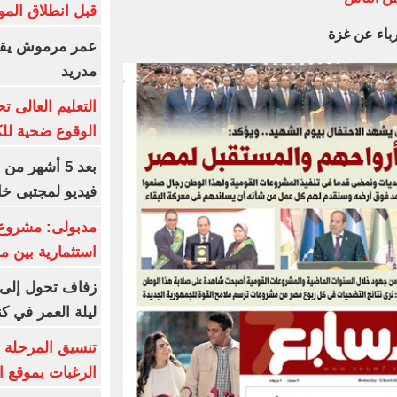
قبل انطلاق المو
رباء عن غزة
عمر مرموش يقود
مدريد
الوقوع ضحية للك
بعد 5 أشهر م
فيديو لمجتبى خا
مدبولى: مشروع 
استثمارية بين م
زفاف تحول إلى 
ليلة العمر في ك
تنسيق المرحلة ا
الرغبات بموقع ا