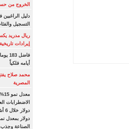
الخروج من حسا
دليل الراغبين 
التسجيل والفئا
ريال مدريد يكس
إيرادات تاريخية بموس
أيامه فلكياً
محمد صلاح يفتح
المصرية
معد
الصناعة وجذب ال