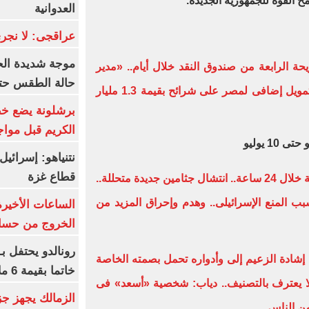
لقوة للجمهورية الجديدة.
العدوانية
عراقجى: لا نجرى
موجة شديدة الح
مة الشريحة الرابعة من صندوق النقد خلال أيام.. «مدير
حالة الطقس حتى
المجموعة العربية بالصندوق»: منح تمويل إضافى لمصر على شرائح بقيمة 1.3 مليار
برشلونة يضع خط
الكريم قبل مواج
قطاع غزة
- 6 شهداء وإصابة 27 فى غزة والضفة خلال 24 ساعة.. انتشال جثامين جديدة متحللة..
ب المنع الإسرائيلى.. وهدم وإحراق المزيد من
الساعات الأخير
الخروج من حسا
رونالدو يحتفل ب
 إشادة الزعيم إلى وأدواره تحمل بصمته الخاصة
خاتما بقيمة 6 ملايين يورو
لا يعترف بالتصنيف.. دياب: شخصية «أسعد» فى
الزمالك يجهز جز