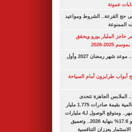
بات عموتة
فى حج القرعة.. الشروط ومواعيد
ت الممنوعة
ر حاجز المليار يورو ويحقق
م 2025-2026
فاضل 183 يوما.. موعد شهر رمضان 2027 وأول
 أبواب طرابزون أمام السياحة
ل نمو 15%.. الملابس الجاهزة تتحدى
الاضطرابات العالمية بقيمة صادرات 1.775 مليار
دولار خلال 6 أشهر.. ومتوقع الوصول لـ4 مليارات
دولار بمعدل نمو 17.6% بنهاية 2026.. وتعميق
استثمار يعززان التنافسية