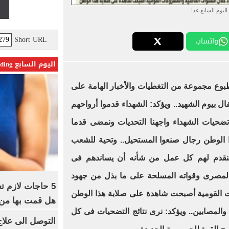
اليوم السابع غدا
Short URL
واتساب
اليوم السابع Trending
مطبوع مجموعة من التغطيات والأخبار الهامة على
ل بيوم الشهيد.. ويؤكد: الشهداء قدموا أرواحهم
ضحيات الشهداء واجهنا التحديات ونمضى قدما
ا الوطن رجال صنعوا المستحيل.. وتحية للشعب
نقدم لهم كل عمل من شأنه أن يساندهم فى
 المصرى وقواته المسلحة على ما بذل من جهود
5 حاجات لازم ت
 القومية أصبحت شاهدة على صلابة هذا الوطن
هل قمت بها من
المصابين.. ويؤكد: نرى نتائج التضحيات فى كل
التوصل الى علاج