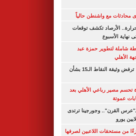
 محادثات مع واشنطن حالياً
رارة.. الأرصاد تكشف توقعات
 نهاية الأسبوع
ة شاملة لتطوير حمزة عبد
هة الأهلي
نتنياهو: إسرائيل ترفض وثيقة النقاط الـ15 بشأن
ة تحسم مصير رباعي الأهلي بعد
بات عموتة
ـ"عرس القرن".. وجورجينا ترتدى
ءًا من مستحقات اللاعبين لصرفها