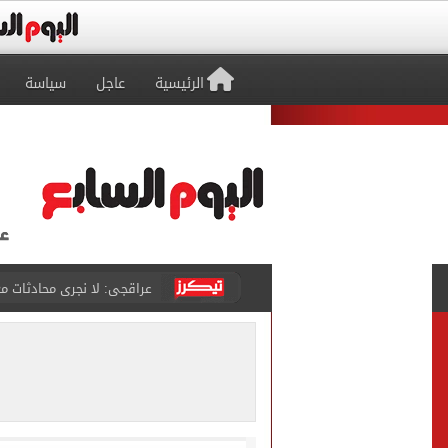
الرئيسية
عاجل
سياسة
عراقجى: لا نجرى محادثات مع
الأحلام تتحول إلى حقيقة..
هل ترتفع أسعار آيفون 17 غدا؟.. تسريبات تكشف مفاجأة قبل إطلاق الجيل الجديد
نتنياهو: إسرائيل ترفض وثيقة النقاط الـ
برشلونة يضع خطة شاملة لت
عدد المشتغلين فى مصر يرتفع إلى 274 ألف مشتغل خلال أب