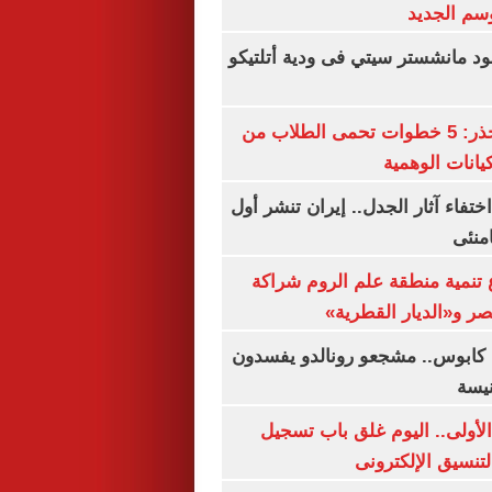
سم الجديد
 مانشستر سيتي فى ودية أتلتيكو
التعليم العالى تحذر: 5 خطوات تحمى الطلاب من
يانات الوهمية
ن اختفاء آثار الجدل.. إيران تنشر أول
منئى
تنمية منطقة علم الروم شراكة
صر و«الديار القطرية»
كابوس.. مشجعو رونالدو يفسدون
نيسة
لأولى.. اليوم غلق باب تسجيل
لتنسيق الإلكترونى