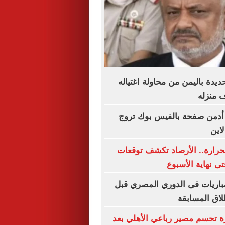
يدة باليمن من محاولة اغتياله
 منزله
 أدمن صفحة بالفيس بوك تروج
اين
رارة.. الأرصاد تكشف توقعات
 نهاية الأسبوع
اعيد أبرز 5 مباريات فى الدوري المصري قبل
ة تحسم مصير رباعي الأهلي بعد