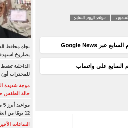
لمطبوع
موقع اليوم السابع
ع عبر Google News
نجاة محافظ الحد
بصاروخ استهدف
م السابع على واتساب
الداخلية تضبط
للمخدرات أون ل
موجة شديدة الح
حالة الطقس حتى
مو
12 يومًا من انطلاق المسابقة
الساعات الأخير