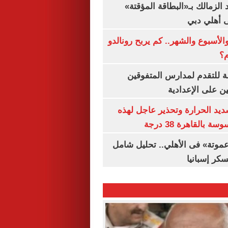
 الزمالك بـ«البطاقة المؤقتة»
لى أهلي دبي
الأسبوع والشهر.. كم يربح رونالدو
م؟
ة للتقدم لمدارس المتفوقين
ين على الإعدادية
يد الحرارة وتحذير عاجل لهذه
بالقاهرة 38 درجة
«عموتة» فى الأهلي.. تحليل شامل
سكر إسبانيا