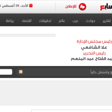
الأحد، 09 أغسطس 2026
تقارير
حوادث
عرب
عالم
تحقيقات
اقتصاد
رياضة
 واشنطن حالياً
 طرابزون سبور يحتفل بصفقة محمد صلاح بفيديو جديد
15 بشأن قطاع غزة
طوير حمزة عبد الكريم قبل مواجهة الأهلي
ريل - يونيه 2026