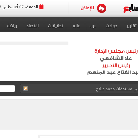
الجمعة، 07 أغسطس 2026
تقارير
حوادث
عرب
عالم
تحقيقات
اقتصاد
رياضة
على مستحقات محمد صلاح
ى نصف نهائى بطولة العالم
 رأسية وائل جمعة فى مران الأهلي تستحضر أمجاد الصخرة
ى معسكر إسبانيا.. جلسة عموتة وفقرة بدنية.. صور
 فى نصف نهائي بطولة العالم لناشئات كرة اليد