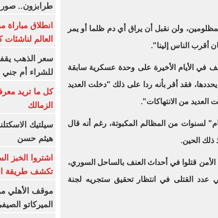
طرابزون.. صور
انطلاق مباراة م
مظلومين، ولن نقبل أن يراق أي دم ظلما أو يمر
العالم لناشئات ك
 أقرب الناس إلينا".
سعر الذهب يقفز
نف في الأيام الأخيرة على وحدة عسكرية سابقة
للشراء أم جني ا
يحددها، فقد أقر بأنه ردا على ذلك "دخلت العديد
كل ما تريد معرف
العديد من الانتهاكات".
الزمالك
ام" لسنوات من المظالم المكبوتة، رغم أنه قال
سيلتيك الاسكتل
هيثم حسن
 ذلك الحين.
اشتروا الخبز ال
ن أفراد قوات الأمن قتلوا في أحداث العنف بالساحل السوري،
تكشف طريقة الإ
عدد القتلى في انتظار تحقيق ستجريه لجنة
موقف الأهلي من
الميركاتو الصيف