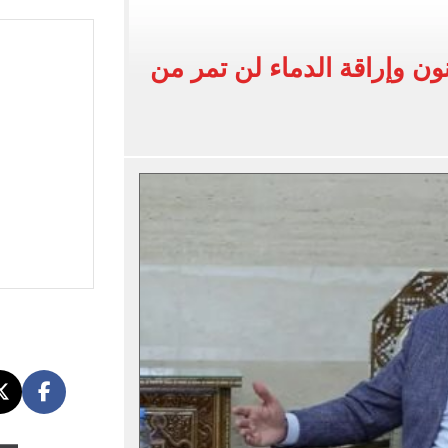
لفاخر فى طرابزون.. صور
ون سبور رخصة مشاركة محمد صلاح
ون وإراقة الدماء لن تمر من
القاضي المزيف: اشتريت بدلتين من سوق الجمعة واستأجرت بودي جارد عشان أتقن الشخصية
ة الأهلي على كأس خوان جامبر