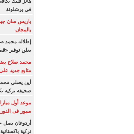
هانز فليك يكاف
فى برشلونة
باريس سان جير
بالمجان
إطلالة محمد صل
يعلن توفير «ق
متابع جديد على في
أين يصلي محمد 
صحيفة تركية ت
موعد أول مبارا
سبور فى الدوري
أردوغان يصل ج
تركية باكستانية 