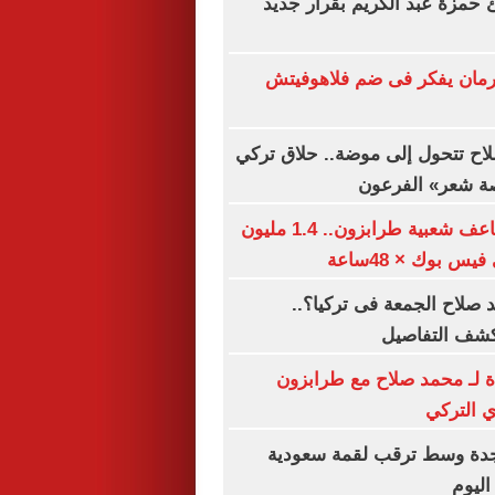
ئ حمزة عبد الكريم بقرار جديد
مان يفكر فى ضم فلاهوفيتش
اح تتحول إلى موضة.. حلاق تركي
صة شعر» الفرعون
محمد صلاح يضاعف شعبية طرابزون.. 1.4 مليون
س بوك × 48ساعة
صلاح الجمعة فى تركيا؟..
كشف التفاصيل
ة لـ محمد صلاح مع طرابزون
 التركي
دة وسط ترقب لقمة سعودية
اليوم