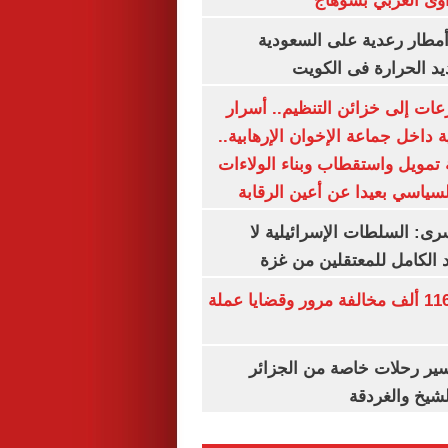
وى الغربي بسوهاج
مطار رعدية على السعودية
يد الحرارة فى الكويت
عات إلى خزائن التنظيم.. أسرار
 داخل جماعة الإخوان الإرهابية..
تمويل واستقطاب وبناء الولاءات
لسياسي بعيدا عن أعين الرقابة
رى: السلطات الإسرائيلية لا
الكامل للمعتقلين من غزة
الداخلية تضبط 116 ألف مخالفة مرور وقضايا عملة
ير رحلات خاصة من الجزائر
لشيخ والغردقة