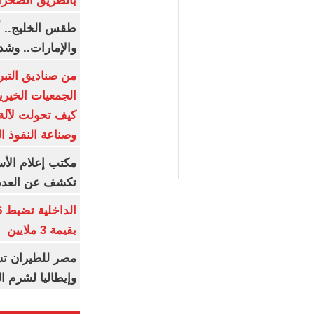
بالطريق الصحرا
طقس الخليج.. أ
والإمارات.. وشد
من صناديق التبر
الجمعيات الخيرية
كيف تحولت لآلة 
وصناعة النفوذ ا
مكتب إعلام الأس
تكشف عن العدد 
بقيمة 3 ملايين
مصر للطيران تس
وإيطاليا لشرم ا