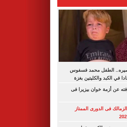
مصيره.. الطفل محمد فسفوس
ا في الكبد والكليتين بغزة
فته عن أزمة خوان بيزيرا فى
لزمالك فى الدورى الممتاز