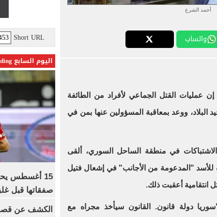
أحمد الشرع
Short URL
واتساب
اليوم السابع Trending
ن عمليات القتل الجماعي لأفراد من الطائفة
يد البلاد، ووعد بمعاقبة المسؤولين عنها بمن في
ئات في 4 أيام من الاشتباكات في منطقة الساحل السوري، ألقى
 للأسد "المدعومة من الأجانب" في إشعال فتيل
15 أغسطس يحس
تل انتقامية أعقبت ذلك.
صفقاتها قبل غلق
ريا دولة قانون. القانون سيأخذ مجراه مع
الكشف عن قصر 