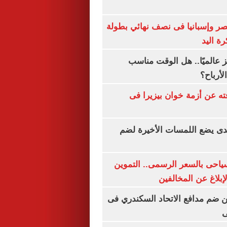
صر وإسبانيا فى نصف نهائي بطولة
رة اليد
 عالميًا.. هل الوقت مناسب
لأرباح؟
ته عن أزمة خوان بيزيرا فى
ندى يضع اللمسات الأخيرة لضم
سياحى بالسعر الرسمى.. التموين
بلاغ عن المخالفين
 ضم مدافع الاتحاد السكندري فى
ى