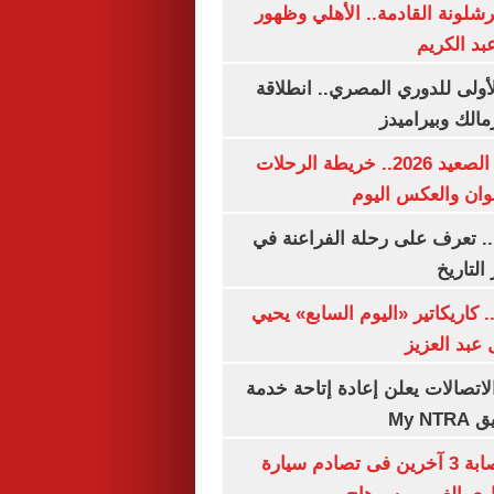
شلونة القادمة.. الأهلي وظهور
بد الكريم
لأولى للدوري المصري.. انطلاقة
مالك وبيراميدز
مواعيد قطارات الصعيد 2026.. خريطة الرحلات
وان والعكس اليوم
. تعرف على رحلة الفراعنة في
التاريخ
. كاريكاتير «اليوم السابع» يحيي
عبد العزيز
لاتصالات يعلن إعادة إتاحة خدمة
My N
مصرع سيدة وإصابة 3 آخرين فى تصادم سيارة