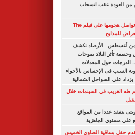
ين من العودة عقب انسحاب
إميلي ويلسون تواصل هجومها على فيلم The
ى من أغسطس.. الأرصاد تكشف
حقيقة تأثر البلاد بموجات
. الدرجات حول المعدلات
وبة السبب فى الإحساس بالأجواء
ا يزداد على السواحل الشمالية
م طه الغريب فى السينمات خلال
قبل
ويتى يتفقد عددا من المواقع
ع على مستوى الجاهزية
دم حفل بساقية الصاوي الخميس