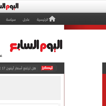
الرئيسية
عاجل
سياسة
هل ترتفع أسعار آيفون 17 غدا؟.. تسريبات تكشف مفاجأة قبل إطلاق الجيل الجديد
نتنياهو: إسرائيل ترفض وثيقة النقاط الـ
برشلونة يضع خطة شاملة لت
عدد المشتغلين فى مصر يرتفع إلى 274 ألف مشتغل خلال أب
متى يتزوج رونالدو وجورجينا؟.. 