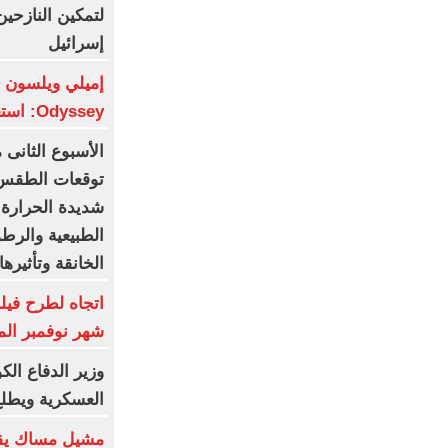
لتمكين النازح
إسرائيل
Odyssey: استعراض للمذابح
الأسبوع الثان
توقعات الطقس و
شديدة الحرارة.
الطبيعية والرط
الخانقة وتأثيره
اتجاه لطرح فيل
شهر نوفمبر الم
وزير الدفاع الك
العسكرية ويطل
مشيل مساك يق