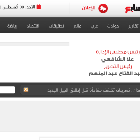
الأحد، 09 أغسطس 2026
تقارير
حوادث
عرب
عالم
تحقيقات
اقتصاد
رياضة
15 بشأن قطاع غزة
طوير حمزة عبد الكريم قبل مواجهة الأهلي
ريل - يونيه 2026
والبرتغاليون يكشفون حقيقة «8 أغسطس»