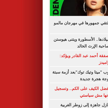
لتقي جمهورها في مهرجان مالمو
رى الـ63 لميلادها.. الأسطورة ويتنى هيوستن
حبة الإرث الخالد
صفقة أحمد عبد القادر ويؤكد:
اميدز
"ميتا وتيك توك"بعد أزمة سبتة
جة هجرة جديدة
فضل الكيف على الكم.. وتسجيل
حها مش سياستي
ازل جاهزة إلى زوطر الغربية