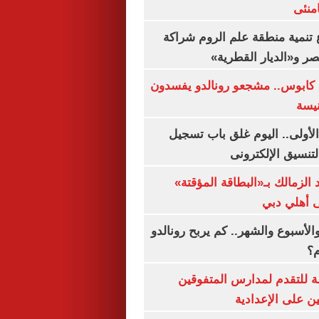
منئى
تنمية منطقة علم الروم شراكة
صر و«الديار القطرية»
كابوس.. مشجعو رونالدو يفسدون
نيسة
لأولى.. اليوم غلق باب تسجيل
لتنسيق الإلكترونى
 الزمالك بـ«البطاقة المؤقتة»
لى أهلي دبي
الأسبوع والشهر.. كم يربح رونالدو
م؟
ة للتقدم لمدارس المتفوقين
ين على الإعدادية