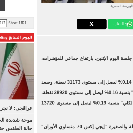
البورصة المصرية
Short URL
واتساب
اليوم السابع Trending
 جلسة اليوم الإثنين، بارتفاع جماعي للمؤشرات،
" بنسبة 0.14% ليصل إلى مستوى 31173 نقطة، وصعد
" بنسبة 0.16% ليصل إلى مستوى 38920 نقطة،
وقفز مؤشر "إيجي إكس 30 للعائد الكلي" بنسبة 0.19% ليصل إلى مستوى 13720
عراقجى: لا نجرى
موجة شديدة الح
كما ارتفع مؤشر الشركات المتوسطة والصغيرة "إيجي إكس 70 متساوي الأوزان"
حالة الطقس حتى