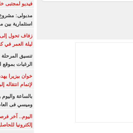
فيديو لمجتبى خا
مدبولى: مشروع 
استثمارية بين م
زفاف تحول إلى 
ليلة العمر في ك
تنسيق المرحلة ا
الرغبات بموقع ا
خوان بيزيرا يهدد
لإتمام انتقاله إ
بالساعة واليوم و
وميسي فى العا
اليوم.. آخر فرص
إلكترونيا للحاصل