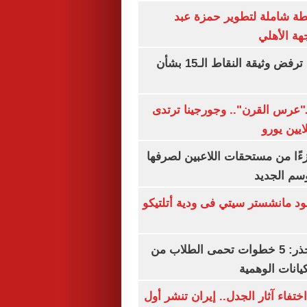
ة شاملة لتطوير حمزة عبد
هة الأهلي
نتنياهو: إسرائيل ترفض وثيقة النقاط الـ15 بشأن
ـ"عرس القرن".. وجورجينا ترتدى
ءًا من مستحقات اللاعبين لصرفها
سم الجديد
 مانشستر سيتي فى ودية أتلتيكو
التعليم العالى تحذر: 5 خطوات تحمى الطلاب من
يانات الوهمية
ن اختفاء آثار الجدل.. إيران تنشر أول