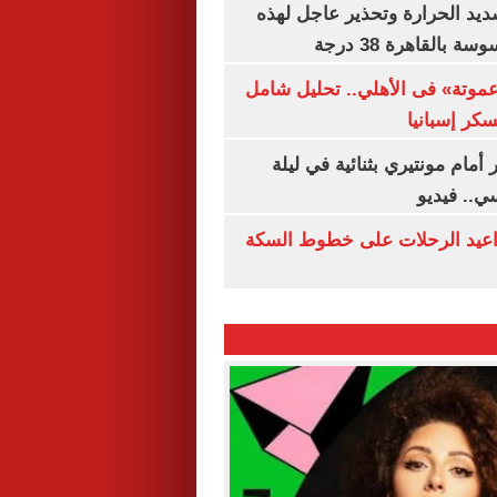
يد الحرارة وتحذير عاجل لهذه
بالقاهرة 38 درجة
«عموتة» فى الأهلي.. تحليل شامل
سكر إسبانيا
أمام مونتيري بثنائية في ليلة
ي.. فيديو
واعيد الرحلات على خطوط السكة