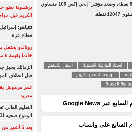
بنسبة 0.9% ليصل إلى مستوى 8700 نقطة، وصعد مؤشر "إيجي إكس 100 متساوي
برشلونة يضع خط
الكريم قبل مواج
قطاع غزة
رونالدو يحتفل ب
خاتما بقيمة 6 ملايين يورو
اسعار البورصة المصرية
أسعار الأسهم
الزمالك يجهز جز
ليوم
البورصة المصرية اليوم
قبل انطلاق المو
بورصة المصرية
عمر مرموش يقود
مدريد
ع عبر Google News
الوقوع ضحية للك
م السابع على واتساب
بعد 5 أشهر م