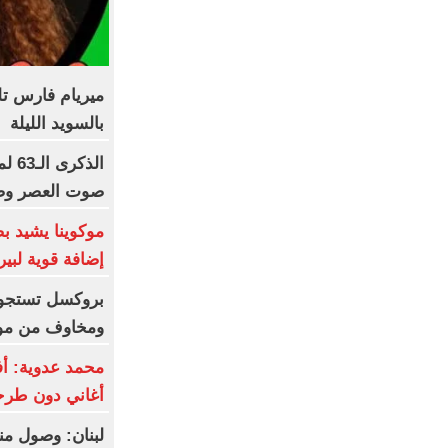
ميريام فارس ت
بالسويد الليلة
الذك
صوت العصر وصا
موكوينا يشيد ب
إضافة قوية لبير
بروكسل تستجوب 
ومخاوف من مو
محمد عدوية: أ
أغاني دون طر
لبنان: وصول من