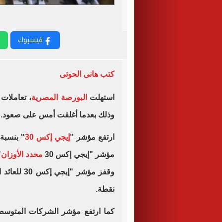
فيسبوك
كتب هانى الحوتى
استهلت
البورصة المصرية
، تعاملات
وذلك بعدما أغلقت أمس على صعود.
ارتفع مؤشر "
إيجي إكس 30
مؤشر "إيجي إكس 30
محدد الأوزان
نقطة.