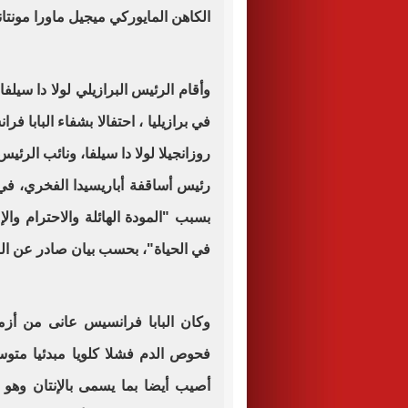
الكاهن المايوركي ميجيل ماورا مونتان
وأقام الرئيس البرازيلي لولا دا سيلف
في برازيليا ، احتفالا بشفاء البابا ف
روزانجيلا لولا دا سيلفا، ونائب الرئي
رئيس أساقفة أباريسيدا الفخري، في
بسبب "المودة الهائلة والاحترام وال
في الحياة"، بحسب بيان صادر عن الرئ
وكان البابا فرانسيس عانى من أزم
فحوص الدم فشلا كلويا مبدئيا متوس
أصيب أيضا بما يسمى بالإنتان وهو