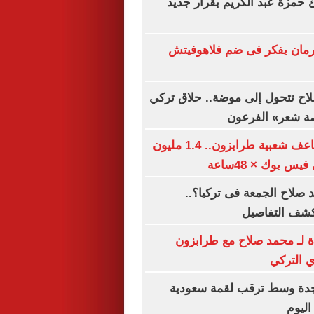
ئ حمزة عبد الكريم بقرار جديد
مان يفكر فى ضم فلاهوفيتش
اح تتحول إلى موضة.. حلاق تركي
صة شعر» الفرعون
محمد صلاح يضاعف شعبية طرابزون.. 1.4 مليون
س بوك × 48ساعة
صلاح الجمعة فى تركيا؟..
كشف التفاصيل
ة لـ محمد صلاح مع طرابزون
 التركي
دة وسط ترقب لقمة سعودية
اليوم