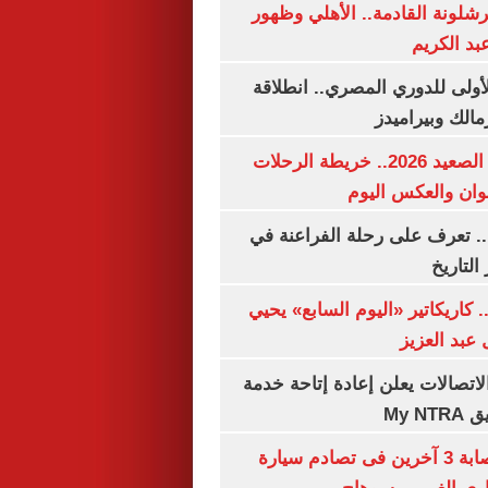
شلونة القادمة.. الأهلي وظهور
بد الكريم
لأولى للدوري المصري.. انطلاقة
مالك وبيراميدز
مواعيد قطارات الصعيد 2026.. خريطة الرحلات
وان والعكس اليوم
. تعرف على رحلة الفراعنة في
التاريخ
. كاريكاتير «اليوم السابع» يحيي
عبد العزيز
لاتصالات يعلن إعادة إتاحة خدمة
My N
مصرع سيدة وإصابة 3 آخرين فى تصادم سيارة