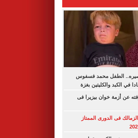
مصيره.. الطفل محمد فسفوس
ا في الكبد والكليتين بغزة
فته عن أزمة خوان بيزيرا فى
لزمالك فى الدورى الممتاز