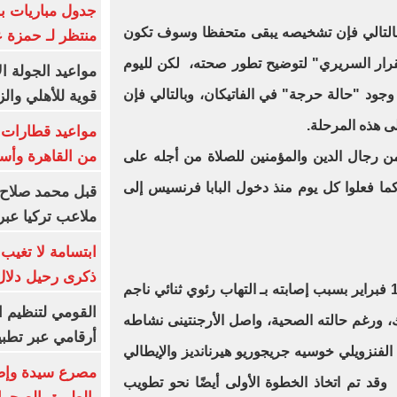
جدول مباريات بر
بالتالي فإن تشخيصه يبقى متحفظا وسوف تكون
منتظر لـ حمزة ع
تقرار السريري" لتوضيح تطور صحته، لكن لليوم
مواعيد الجولة ا
 وجود "حالة حرجة" في الفاتيكان، وبالتالي فإن
قوية للأهلي والز
ى هذه المرحلة.
من القاهرة وأس
من رجال الدين والمؤمنين للصلاة من أجله على
ا فعلوا كل يوم منذ دخول البابا فرنسيس إلى
قبل محمد صلاح.
ملاعب تركيا عبر 
ابتسامة لا تغيب.
ذكرى رحيل دلال 
كان البابا قد دخل المستشفى في 14 فبراير بسبب إصابته بـ التهاب رئوي ثنائي ناجم
القومي لتنظيم ا
، ورغم حالته الصحية، واصل الأرجنتينى نشاطه
أرقامي عبر تطبيق TRA
فنزويلي خوسيه جريجوريو هيرنانديز والإيطالي
وقد تم اتخاذ الخطوة الأولى أيضًا نحو تطويب