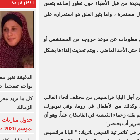
الأكثر قراءة
ديدة من قبل الأطباء حول تطور إصابته بتعفن
زال مستمرة ، واما يثير القلق هو استمراره على
د أى معلومات عن موعد خروجه من المستشفى أو
ا حتى الأحد الماضى ، ويتم تحديث إلغاءها بشكل
الدقيقة تغير 
يواجه تضخما حاد
 أجل البابا فرانسيس من مختلف أنحاء العالم،
كل ما تريد معر
، وكذلك من الأطفال في روما، وفي نيويورك،
الزمالك
 يقله زعماء الكنيسة في الفاتيكان علناً: وهو أن
جدول مباريات ا
سرير أب يحتضر".
لموسم 2026-2027
في كاتدرائية القديس باتريك: " البابا فرانسيس