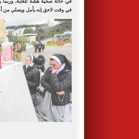
في حالة صحية هشة للغاية، وربما ي
في وقت لاحق إنه يأمل ويصلي من أجل 