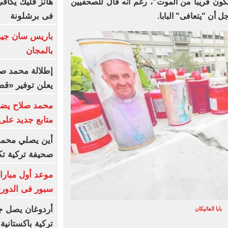
هانز فليك يكاف
كون قريبا من الموت"، رغم أنه قال للصحفيين
فى برشلونة
أن "يتعافى" البابا.
باريس سان جير
بالمجان
إطلالة محمد صل
يعلن توفير «ق
متابع جديد على في
أين يصلي محمد 
صحيفة تركية ت
موعد أول مبارا
سبور فى الدوري
أردوغان يصل ج
بابا الفاتيكان
تركية باكستانية 