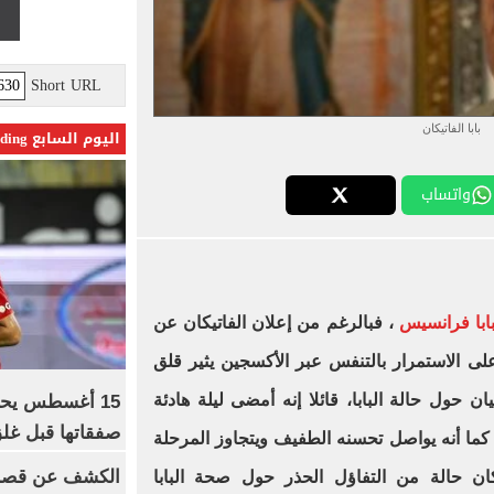
Short URL
بابا الفاتيكان
اليوم السابع Trending
واتساب
ابا فرانسيس
، فبالرغم من إعلان الفاتيكان عن
ى الاستمرار بالتنفس عبر الأكسجين يثير قلق
ن حول حالة البابا، قائلا إنه أمضى ليلة هادئة
15 أغسطس يحس
صفقاتها قبل غلق
ا أنه يواصل تحسنه الطفيف ويتجاوز المرحلة
الكشف عن قصر 
يكان حالة من التفاؤل الحذر حول صحة البابا