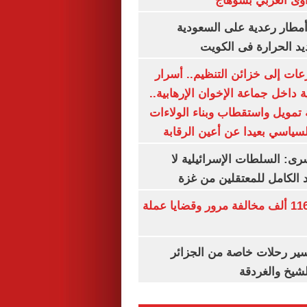
وى الغربي بسوهاج
مطار رعدية على السعودية
يد الحرارة فى الكويت
عات إلى خزائن التنظيم.. أسرار
 داخل جماعة الإخوان الإرهابية..
تمويل واستقطاب وبناء الولاءات
لسياسي بعيدا عن أعين الرقابة
رى: السلطات الإسرائيلية لا
الكامل للمعتقلين من غزة
الداخلية تضبط 116 ألف مخالفة مرور وقضايا عملة
ير رحلات خاصة من الجزائر
لشيخ والغردقة