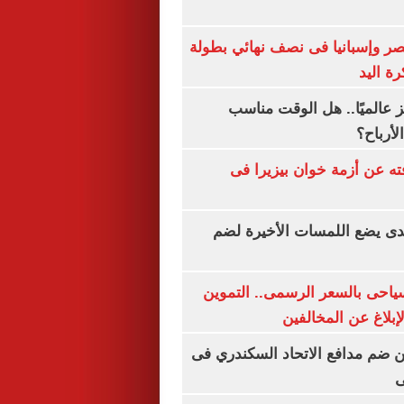
صر وإسبانيا فى نصف نهائي بطولة
رة اليد
 عالميًا.. هل الوقت مناسب
لأرباح؟
ته عن أزمة خوان بيزيرا فى
ندى يضع اللمسات الأخيرة لضم
سياحى بالسعر الرسمى.. التموين
بلاغ عن المخالفين
 ضم مدافع الاتحاد السكندري فى
ى