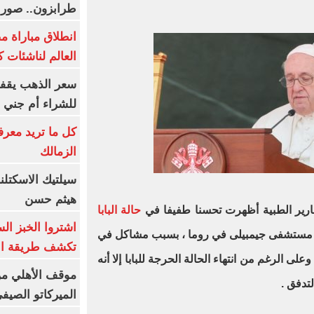
طرابزون.. صور
انطلاق مباراة م
العالم لناشئات ك
سعر الذهب يقفز
للشراء أم جني ا
كل ما تريد معرف
الزمالك
سيلتيك الاسكتل
هيثم حسن
تقارير الطبية أظهرت تحسنا طفيفا في
حالة البابا
اشتروا الخبز ال
ى 14 يوما في مستشفى جيمبيلى في روما ، بسبب مشاكل في
تكشف طريقة الإ
على الرغم من انتهاء الحالة الحرجة للبابا إلا أنه
موقف الأهلي من
لتدفق .
الميركاتو الصيف