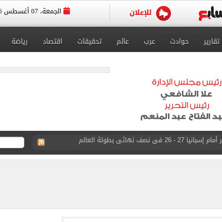
الجمعة، 07 أغسطس 2026
تقارير
حوادث
عرب
عالم
تحقيقات
اقتصاد
رياضة
ى نصف نهائى بطولة العالم
 رأسية وائل جمعة فى مران الأهلي تستحضر أمجاد الصخرة
ى معسكر إسبانيا.. جلسة عموتة وفقرة بدنية.. صور
 فى نصف نهائي بطولة العالم لناشئات كرة اليد