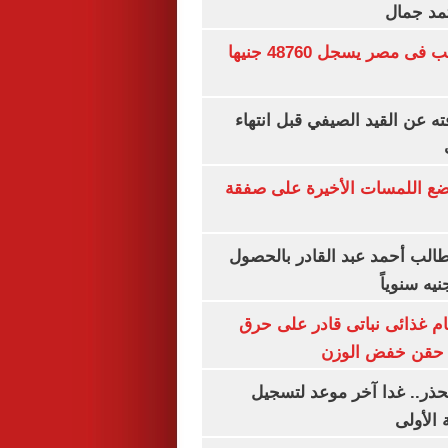
تمد جمال
سعر الجنيه الذهب فى مصر يسجل 48760 جنيها
ته عن القيد الصيفي قبل انتهاء
يضع اللمسات الأخيرة على صفقة
الب أحمد عبد القادر بالحصول
ام غذائى نباتى قادر على حرق
ن حقن خفض الوزن
حذر.. غدا آخر موعد لتسجيل
 الأولى