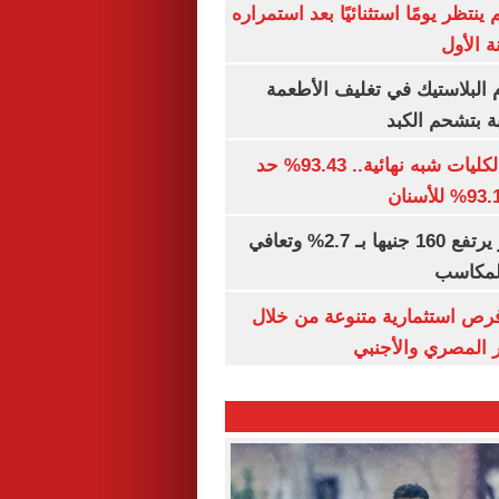
ينتظر يومًا استثنائيًا بعد استمراره
 الأول
البلاستيك في تغليف الأطعمة
ة بتشحم الكبد
توقعات تنسيق الكليات شبه نهائية.. 93.43% حد
الذهب في مصر يرتفع 160 جنيها بـ 2.7% وتعافي
المكاسب
رص استثمارية متنوعة من خلال
 المصري والأجنبي