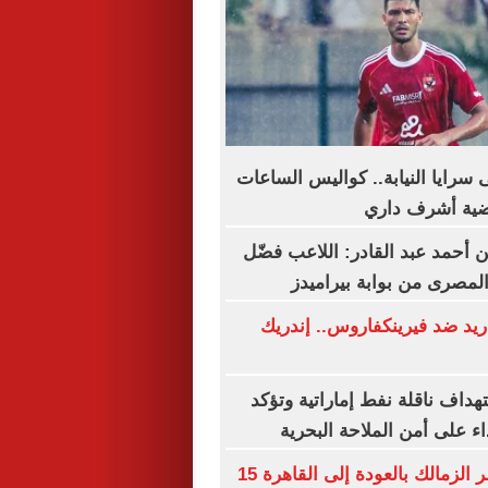
 سرايا النيابة.. كواليس الساعات
ضية أشرف داري
أحمد عبد القادر: اللاعب فضّل
المصرى من بوابة بيراميدز
يد ضد فيرينكفاروس.. إندريك
تهداف ناقلة نفط إماراتية وتؤكد
ء على أمن الملاحة البحرية
شيكو بانزا يخطر الزمالك بالعودة إلى القاهرة 15