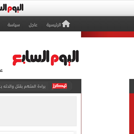
الرئيسية
عاجل
سياسة
براءة المتهم بقتل والدته بـ12 طعنة والشروع في قتل شقيقته بالشرقية
بيتسو موسيماني مديرا فنيا 
كل شيء يبدأ من العقل.. رسا
طرابزون سبور يعلن بيع 18 ألف تذكرة موسمية بعد التعاقد مع محمد صلاح
الزمالك يعلن التشكيل الكام
تقارير: الأهلى يضع اللمسات
عبد الله السعيد يواصل الغي