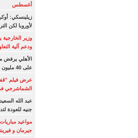
أغسطس
زيلينسكي: أوكرا
لأوروبا لكن ال
وزير الخارجية 
ودعم آلية التعاو
الأهلي يرفض م
على 40 مليون جنيه سنوياً
عرض فيلم "قفل
الشماشرجي في م
جنيه للعودة لتد
مواعيد مباريات 
جيرمان و فيرين