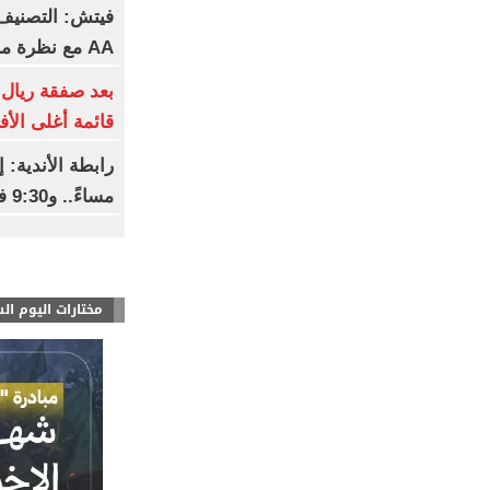
فيتش: التصنيف 
AA مع نظرة مستقبلية مستقرة
بعد صفقة ريال 
قائمة أغلى الأف
مساءً.. و9:30 فى رمضان
مختارات اليوم ال