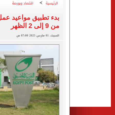
الرئيسية
اقتصاد وبورصة
برنامج غذائى خاص للاعبى ا
شيكو بانزا يخطر الزمالك بالعودة 
بدء تطبيق مواعيد عمل
من 9 إلى 2 الظهر
رسميا.. اتحاد الكرة يعلن استض
السبت، 01 مارس 2025 07:00 ص