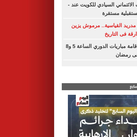
الائتماني السيادي للكويت عند -
مدريد القياسية.. مرموش يزين
ارقة فى التاريخ
رابطة الأندية: إقامة مباريات الدوري الساعة 5 و8
سابع