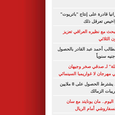
نيا قادرة على إنتاج "باتريوت"
تراخيص تعرقل ذلك
يبحث مع نظيره العراقي تعزيز
ن الثلاثي
طالب أحمد عبد القادر بالحصول
ة" لـ صدقي صخر وجيهان
هرجان لا غواريمبا السينمائي
عبد الله السعيد يشترط الحصول على 8 ملايين
ريبات الزمالك
اليوم.. مان يونايتد مع سان
تسفاروشي أمام الريال