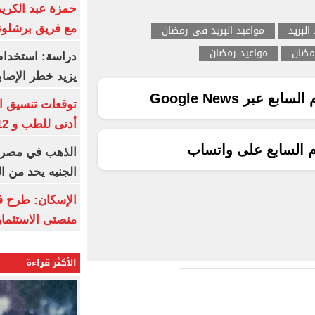
حمزة عبد الكريم 
البريد
مواعيد البريد فى رمضان
مع فريق برشلونة
مضان
مواعيد رمضان
دراسة: استخدام 
يزيد خطر الإصاب
ع عبر Google News
أدنى للطب و 93.12% للأسنان
م السابع على واتساب
الجنيه يحد من 
الإسكان: طرح ف
منصتى الاستثمار
الأكثر قراءة