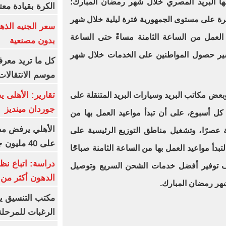
ها البريد المصري خلال شهر رمضان المبارك؛
الكرة بقيادة مع
ب بريد منتشرة على مستوى الجمهورية فترة ليلية خلال شهر
العمل من الساعة الثامنة مساءً حتى الساعة
بدون مصنعية
يسير حصول المواطنين على الخدمات خلال شهر
كل ما تريد معرف
موسم الانتقالات
تقارير: الأهلى 
بعض مكاتب البريد وسيارات البريد المتنقلة على
جوردان مينديز
ل أسبوع، على أن تبدأ مواعيد العمل بها من
الأهلي يرفض مط
ة عصرًا، وتشغيل مناطق التوزيع الرئيسية على
على 40 مليون جنيه سنوياً
بدأ مواعيد العمل بها من الساعة الثامنة صباحًا
دراسة: اتباع نظ
هدف توفير أفضل خدمات الشحن السريع وتوصيل
الدهون أكثر م
هر رمضان المبارك.
مكتب التنسيق ي
الرغبات للمرحلة