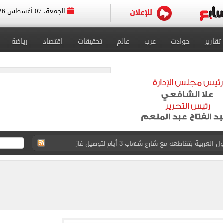
الجمعة، 07 أغسطس 2026
تقارير
حوادث
عرب
عالم
تحقيقات
اقتصاد
رياضة
ية بتقاطعه مع شارع شهاب 3 أيام لتوصيل غاز
عد تصدره قائمة بيلبورد عربية لـ68 أسبوعا
عى الغربى كليا من المنيب للعياط.. اعرف التحويلات
ون اليوم السابع فى حفل تقديمه باستاد طرابزون.. فيديو
سجل هذا الرقم