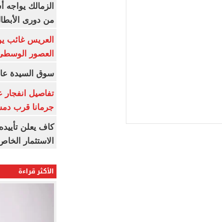
الزمالك يواجه أ
من دورى الأبطا
العريس غائب يو
العصور الوسطى
سوق السيدة عائ
تفاصيل انفجار ع
جرمانا قرب دمش
كاف يعلن تأييده
الاستثمار الخاص
الأكثر قراءة