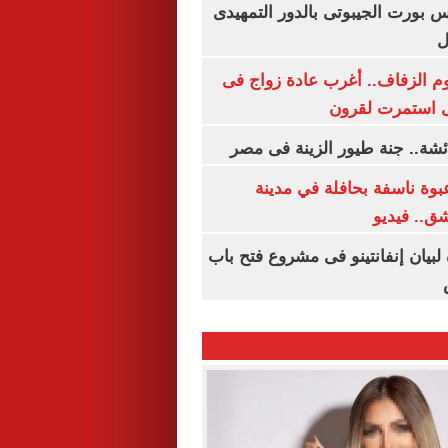
س بورت الجيبوتى بالدور التمهيدى
ل
م الزفاف.. أغرب عادة زواج فى
 استمرت لقرون
شة.. جنة طيور الزينة فى مصر
بوة ناسفة بحافلة في مدينة
ق.. فيديو
 لبيان إنفانتينو فى مشروع فتح باب