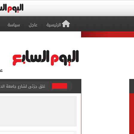
الرئيسية
عاجل
سياسة
غلق جزئى لشارع جامعة الدول العرب
عمرو دياب يدخل موسوعة جينيس ب
إغلاق طريق مصر أسوان الزرا
محمد صلاح يظهر على تليفزي
أسعار الذهب في مصر تتراجع.. وعيار 21 ي