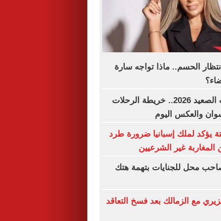
نتظار الحسم.. ماذا تواجه سارة
ضاء؟
مواعيد قطارات الصعيد 2026.. خريطة الرحلات
وان والعكس اليوم
ة يؤكد لملك إسبانيا ضرورة طرد
 المغاربة غير الشرعيين
احب محل للجنايات بتهمة هتك
يري مع الزمالك بعد فسخ التعاقد