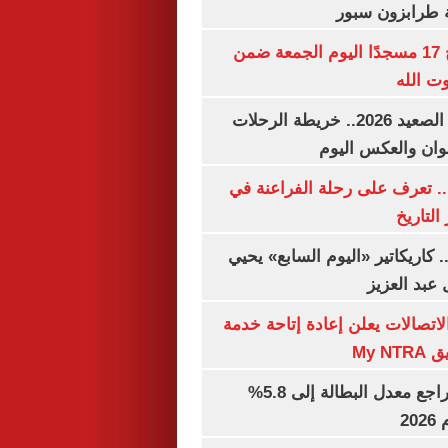
ة طرابزون سبور
«الأوقاف» تفتتح 17 مسجدًا اليوم الجمعة ضمن
وت الله
مواعيد قطارات الصعيد 2026.. خريطة الرحلات
وان والعكس اليوم
. تعرف على رحلة الفراعنة في
التاريخ
. كاريكاتير «اليوم السابع» يحيي
عبد العزيز
لاتصالات يعلن إعادة إتاحة خدمة
My N
جهاز الإحصاء: تراجع معدل البطالة إلى 5.8%
20