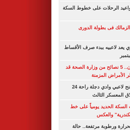
مواعيد الرحلات على خطوط السكة
لزمالك فى بطولة الدورى
ري يعد لاعبيه ببدء صرف الأقساط
تمبر
قبل فوات الأوان.. 5 نصائح من وزارة الصحة قد
 الأمراض المزمنة
محمد الشيخ يمنح لاعبي وادي دجلة راحة 24
ق المعسكر الثالث
السكة الحديد يومياً على خط
سكندرية" والعكس
حرارة ورطوبة مرتفعة.. حالة