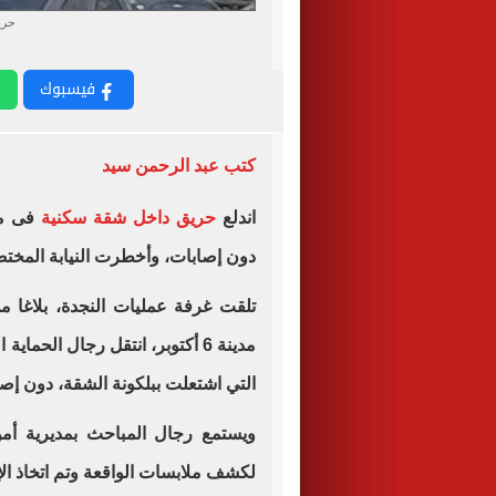
حري
فيسبوك
كتب عبد الرحمن سيد
اندلع
حريق داخل شقة سكنية
دون إصابات، وأخطرت النيابة المختص
تلقت غرفة عمليات النجدة، بلاغا
مدينة 6 أكتوبر، انتقل رجال الحم
التي اشتعلت ببلكونة الشقة، دون إصا
ويستمع رجال المباحث بمديرية أمن
لكشف ملابسات الواقعة وتم اتخاذ الإجر