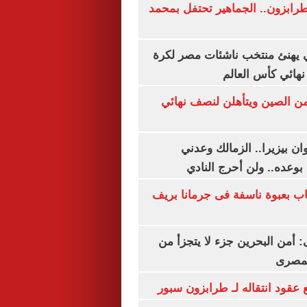
رابزون.. الجماهير تحتفل بمحمد
يهنئ منتخب ناشئات مصر لكرة
نهائي كأس العالم
من الصين ويتأهلن لنصف نهائي
ان بيزيرا.. الزمالك وعدني
بوعده.. ولن أحرج النادي
اب بعبوة ناسفة فى جرمانا بريف
أمن البحرين جزء لا يتجزأ من
لمصرى
عقود انتقاله لـ طرابزون سبور