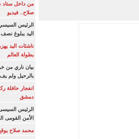
من داخل ستاد ط
صلاح.. فيديو
الرئيس السيسي 
اليد ببلوغ نصف 
ناشئات اليد يهز
بطولة العالم
بيان ناري من خو
بالرحيل ولم يف 
انفجار حافلة رك
دمشق
الرئيس السيسى: 
الأمن القومى ا
محمد صلاح يوقع 