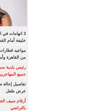
3 اتهامات في ا
خليفة أمام الق
من القاهرة وأس
رئيس بلدية سبت
جميع المهاجرين
تفاصيل إحالة ص
عرض طفل
أرقام سيف الجز
بالتراضي