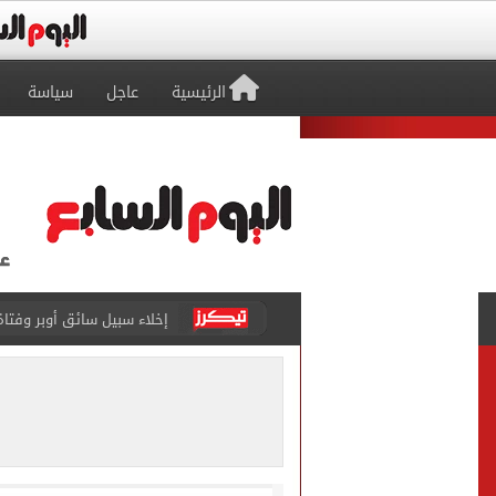
الرئيسية
عاجل
سياسة
غلق جزئى لشارع جامعة الدول العرب
عمرو دياب يدخل موسوعة جينيس ب
إغلاق طريق مصر أسوان الزرا
محمد صلاح يظهر على تليفزي
أسعار الذهب في مصر تتراجع.. وعيار 21 ي