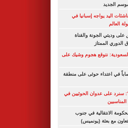
موسم الجديد
اشئات اليد يواجه إسبانيا في
ة العالم
 على وديتي الجونة والقناة
اق الدوري الممتاز
سعودية: نتوقع هجوم وشيك على
الف: 11 مصاباً في اعتداء حوثى على منطقة
ة": سنرد على عدوان الحوثيين في
المناسبين
لحكومة الانتقالية في جنوب
تعاون مع بعثة (يونميس)