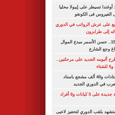
 أوغندا تسيطر على إيبولا محليا
 الفيروس فى الكونغو
بع على عرش الرواتب في الدوري
اله إلى طرابزون
ذكرى رحيله الـ15.. حسن الأسمر مبدع الموال
غ وجع الشارع
ح ألبومه الجديد على مرحلتين..
سعة كاملة للاستادات و40 ألف مشجع باستاد
لعرب في الدوري الجديد
عقوبات أمريكية جديدة على 5 كيانات و8 أفراد
شهد بلقب الدوري لتحفيز لاعبى