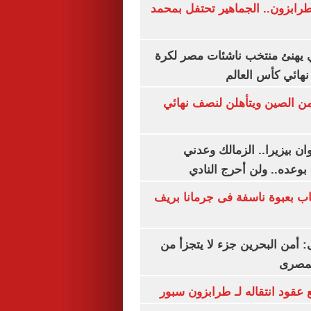
رابزون.. الجماهير تحتفل بمحمد
يهنئ منتخب ناشئات مصر لكرة
نهائي كأس العالم
من الصين ويتأهلن لنصف نهائي
ان بيزيرا.. الزمالك وعدني
بوعده.. ولن أحرج النادي
اب بعبوة ناسفة فى جرمانا بريف
أمن البحرين جزء لا يتجزأ من
لمصرى
عقود انتقاله لـ طرابزون سبور