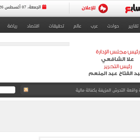
الجمعة، 07 أغسطس 2026
تقارير
حوادث
عرب
عالم
تحقيقات
اقتصاد
رياضة
ية بتقاطعه مع شارع شهاب 3 أيام لتوصيل غاز
عد تصدره قائمة بيلبورد عربية لـ68 أسبوعا
عى الغربى كليا من المنيب للعياط.. اعرف التحويلات
ون اليوم السابع فى حفل تقديمه باستاد طرابزون.. فيديو
سجل هذا الرقم