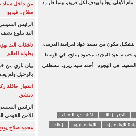
مام الأهلى ايجابيا بهدف لكل فريق، بينما فاز زد
من داخل ستاد ط
صلاح.. فيديو
الرئيس السيسي 
اليد ببلوغ نصف 
ء بتشكيل مكون من محمد عواد لحراسة المرمى،
ناشئات اليد يهز
بطولة العالم
 حسام عبد المجيد، محمود بنتايج، في الوسط:
بيان ناري من خو
 السعيد، في الهجوم أحمد سيد زيزو، مصطفى
بالرحيل ولم يف 
انفجار حافلة رك
دمشق
الرئيس السيسى: 
نادى الزمالك
اخبار نادى الزمالك
الأمن القومى ا
اراة الزمالك وزد
الزمالك اليوم
زمالك
محمد صلاح يوقع 