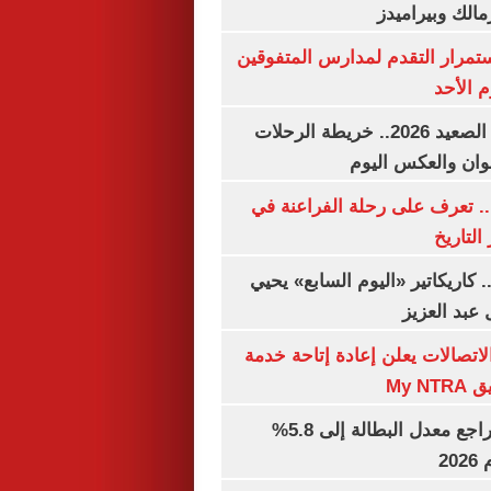
مالك وبيراميدز
استمرار التقدم لمدارس المتفوقين
م الأحد
مواعيد قطارات الصعيد 2026.. خريطة الرحلات
وان والعكس اليوم
. تعرف على رحلة الفراعنة في
التاريخ
. كاريكاتير «اليوم السابع» يحيي
عبد العزيز
لاتصالات يعلن إعادة إتاحة خدمة
My N
جهاز الإحصاء: تراجع معدل البطالة إلى 5.8%
20