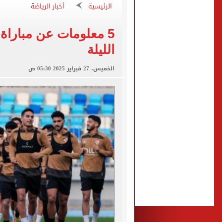
7 قتلى و15 مصابا بإطلاق نار داخل مدرسة فى تايلاند
الرئيسية
أخبار الرياضة
صفقة محمد صلاح تتصدر عنا
5 معلومات عن مباراة
تقارير: سيلتيك الأسكتلندي 
الليلة
محمود حميدة يحتفل بزفاف ا
إخلاء سبيل سائق أوبر وفتاة
الخميس، 27 فبراير 2025 05:30 ص