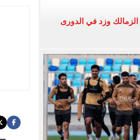
وين الصحف التركية وقميصه يشعل الأسواق في طرابزون
 الزمالك وزد في الدورى
يضم هيثم حسن بعقد حتى 2030
بنته ويرقص معها في أجواء مليئة بالفرحة.. فيديو وصور
 واقعة التحرش المزيفة بكفالة مالية