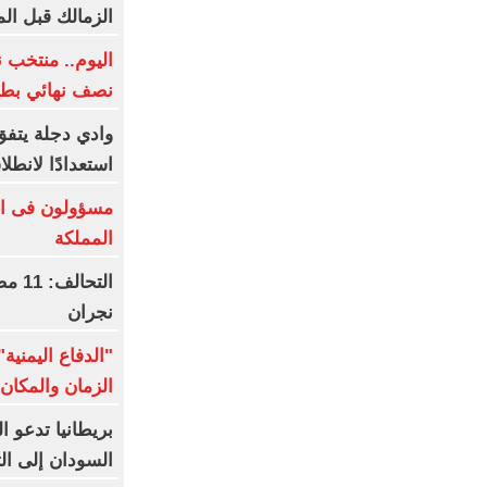
الزمالك قبل ال
اليوم.. منتخب ن
نصف نهائي بطول
وادي دجلة يتفق
استعدادًا لانطل
مسؤولون فى ال
المملكة
التح
نجران
"الدفاع اليمني
الزمان والمكان 
بريطانيا تدعو ا
السودان إلى ال