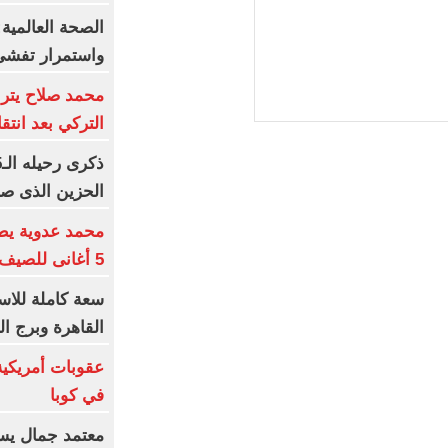
الصحة العالمية:
واستمرار تفشى
محمد صلاح يتر
التركي بعد انتق
الحزين الذى صا
محمد عدوية يطر
5 أغانى للصيف و5 للشتاء
القاهرة وبرج ا
في كوبا
معتمد جمال يست