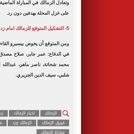
وتعادل الزمالك في المباراة الماضية أ
على غزل المحلة بهدفين دون رد.
5- التشكيل المتوقع للزمالك امام زد
ومن المتوقع أن يخوض بيسيرو القا
في الدفاع: عمر جابر، صلاح مصدق،
محمد شحاتة، ناصر ماهر، عبدالله
شلبي، سيف الدين الجزيري.
الزمالك
اخبار الزمالك
زد
فريق الزمالك
الزمالك وزد
مب
مباراة الزمالك