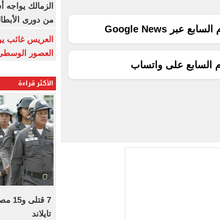
الزمالك يواجه أ
من دورى الأبطا
ع عبر Google News
العريس غائب يو
العصور الوسطى
م السابع على واتساب
الأكثر قراءة
7 قتل
تايلاند