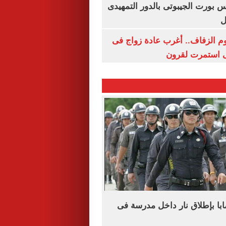
س بورت الجيبوتى بالدور التمهيدى
ل
م الزفاف.. أغرب عادة زواج فى
 استمرت لقرون
ى و15 مصابا بإطلاق نار داخل مدرسة فى