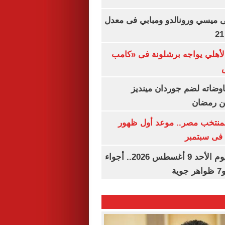
ى ميسي ورونالدو ومبابي فى معدل
الأهلي يواجه برشلونة فى «كامب
اوضاته لضم جوردان مينديز
ن رمضان
منتخب مصر.. موعد أول ظهور
فى سبتمبر
حالة الطقس اليوم الأحد 9 أغسطس 2026.. أجواء
ة