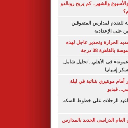
الأسبوع والشهر.. كم يربح رونالدو
م؟
ة للتقدم لمدارس المتفوقين
ين على الإعدادية
يد الحرارة وتحذير عاجل لهذه
بالقاهرة 38 درجة
«عموتة» فى الأهلي.. تحليل شامل
سكر إسبانيا
أمام مونتيري بثنائية في ليلة
ي.. فيديو
واعيد الرحلات على خطوط السكة
ق العام الدراسى الجديد بالمدارس