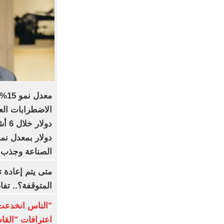
معد
الصناعة وجذب ال
متى يتم إعادة 
المتوقفة؟.. تف
"الناس انخدعت 
اعترافات "القاض