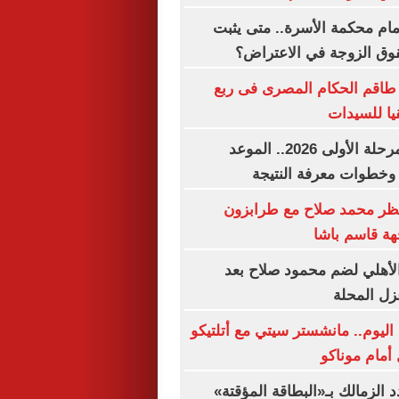
ام محكمة الأسرة.. متى يثبت
قوق الزوجة في الاعتراض؟
. طاقم الحكام المصرى فى ربع
يا للسيدات
نتيجة تنسيق المرحلة الأولى 2026.. الموعد
ن وخطوات معرفة النتيجة
تظر محمد صلاح مع طرابزون
هة قاسم باشا
أهلي لضم محمود صلاح بعد
ل المحلة
اليوم.. مانشستر سيتي مع أتلتيكو
أمام موناكو
د الزمالك بـ«البطاقة المؤقتة»