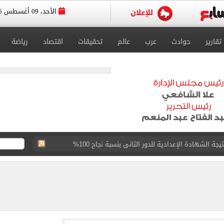
الأحد، 09 أغسطس 2026
تقارير
حوادث
عرب
عالم
تحقيقات
اقتصاد
رياضة
 الشهادة الإعدادية للدور الثانى بنسبة نجاح 100%
المتنقلة للتدخلات القلبية والعصبية بمستشفى رأس الحكمة
انتر بايدن يعيش آلام السرطان مجددا مع والده
الدنمارك لتحديد برونزية بطولة العالم للناشئات
اهرة دياب اللوح.. وأبو مازن ينعيه