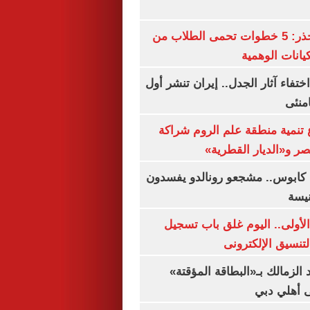
التعليم العالى تحذر: 5 خطوات تحمى الطلاب من
يانات الوهمية
ن اختفاء آثار الجدل.. إيران تنشر أول
منئى
تنمية منطقة علم الروم شراكة
صر و«الديار القطرية»
كابوس.. مشجعو رونالدو يفسدون
نيسة
لأولى.. اليوم غلق باب تسجيل
لتنسيق الإلكترونى
 الزمالك بـ«البطاقة المؤقتة»
لى أهلي دبي