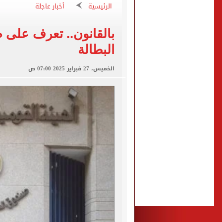
فاضل 183 يوم.. موعد شهر رمضان 2027 وأول أيامه فلكياً
الرئيسية
أخبار عاجلة
محمد صلاح يفتح أبواب طرابز
بالقانون.. تعرف على
متى يتم إعادة تشغيل بطاقا
البطالة
نتيجة تنسيق المرحلة الأولى
الخميس، 27 فبراير 2025 07:00 ص