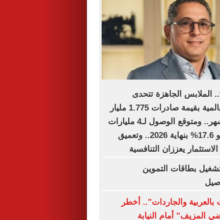
ل نمو 15%.. الملابس الجاهزة تتحدى
الاضطرابات العالمية بقيمة صادرات 1.775 مليار
دولار خلال 6 أشهر.. ومتوقع الوصول لـ4 مليارات
دولار بمعدل نمو 17.6% بنهاية 2026.. وتعميق
استثمار يعززان التنافسية
تشغيل بطاقات التموين
اصيل
بالعربية والجاردات".. أخطر
ي المزيف" أمام النيابة