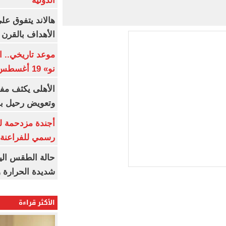
الدولية
هالاند يتفوق عل
الأهداف بالقرن 21
موعد تاريخي.. 
نو» 19 أغسطس
الأهلى يكثف مف
وتعويض رحيل ب
أجندة مزدحمة ل
رسمي للفراعنة 
شديدة الحرارة و7 ظواهر جوي
الأكثر قراءة