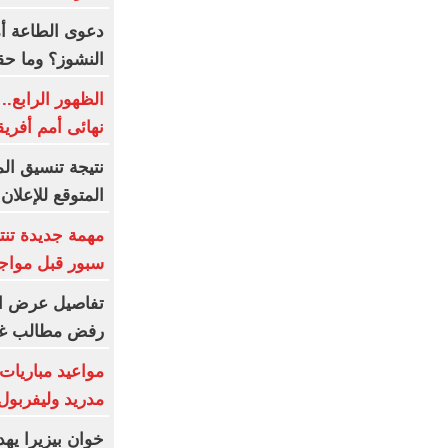
دعوى الطاعة أم
النشوز؟ وما ح
الظهور الرابع.
نهائى أمم أفريق
المتوقع للإعلا
مهمة جديدة تن
سبور قبل مواج
تفاصيل عرض ال
رفض مطالب غز
مواعيد مباريات 
مدريد وليفربول 
خوان بيزيرا يهد