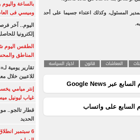
بالساعة واليوم و
وميسي فى العا
لمدير المسئول، وكذلك اعتداء جسيما على أحد
ه.
اليوم.. آخر فرص
إلكترونيا للحاصل
الطقس اليوم شد
المناطق والمحسوسة 
نات
المعاشات
قانون
اخبار السياسه
تقارير يومية لـ
للاعبين خلال مع
ع عبر Google News
إنتر ميامي يخسر 
غياب ليونيل ميس
م السابع على واتساب
قطار تالجو.. م
الحديد
6 سبتمبر انطلا