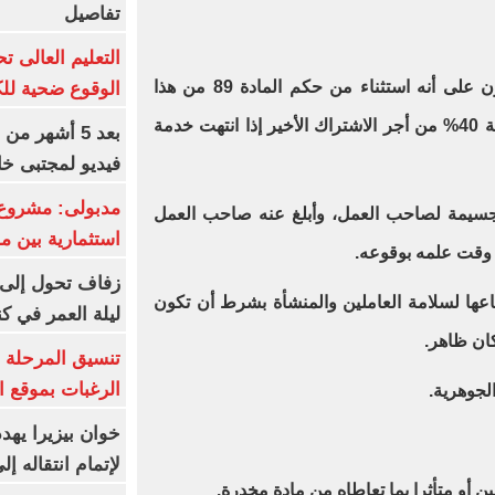
تفاصيل
فيما تنص المادة 90 من ذات القانون على أنه استثناء من حكم المادة 89 من هذا
الوقوع ضحية للك
القانون يستحق تعويض البطالة بنسبة 40% من أجر الاشتراك الأخير إذا انتهت خدمة
بعد 5 أشهر م
فيديو لمجتبى خا
مدبولى: مشروع 
 جسيمة لصاحب العمل، وأبلغ عنه صاحب العمل
استثمارية بين م
زفاف تحول إلى 
تباعها لسلامة العاملين والمنشأة بشرط أن تكون
ليلة العمر في ك
ان ظاهر.
تنسيق المرحلة ا
الرغبات بموقع ا
خوان بيزيرا يهدد
لإتمام انتقاله إ