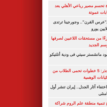
ة تحسم مصير رباعي الأهلي بعد
بات عموتة
ـ"عرس القرن".. وجورجينا ترتدى
ءًا من مستحقات اللاعبين لصرفها
سم الجديد
 مانشستر سيتي فى ودية أتلتيكو
التعليم العالى تحذر: 5 خطوات تحمى الطلاب من
يانات الوهمية
ن اختفاء آثار الجدل.. إيران تنشر أول
منئى
تنمية منطقة علم الروم شراكة