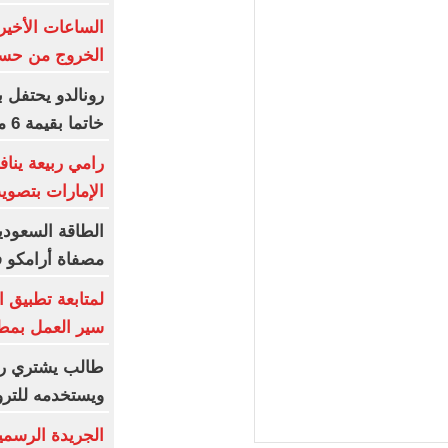
الساعات الأخير
الخروج من حسا
رونالدو يحتفل 
خاتما بقيمة 6 ملايين يورو
رامي ربيعة ين
الإمارات بتصوي
الطاقة السعودي
مصفاة أرامكو 
لمتابعة تطبيق 
سير العمل بم
طالب يشتري رق
ويستخدمه للترو
الجريدة الرسمي