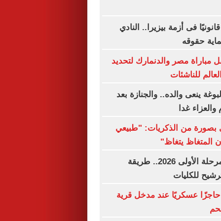
نونيًا فى أزمة بيزيرا.. النادي
اية حقوقه
 مباراة مصر والدنمارك لتحديد
لعالم للناشئات
وغة ينعى والده.. والجنازة بعد
والعزاء غدا
بصورة من الذكريات: "طبيعي
ن المتغاظ يتغاظ"
نتيجة تنسيق المرحلة الأولى 2026.. طريقة
رشيح للكليات
حاجزًا عسكريًا عند مدخل قرية
حم