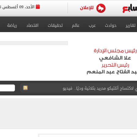
الأحد، 09 أغسطس 2026
تقارير
حوادث
عرب
عالم
تحقيقات
اقتصاد
رياضة
كتساح أتلتيكو مدريد بثلاثية وديًا.. فيديو
: «من أفضل لاعبي أفريقيا عبر التاريخ»
عل ودية مان سيتي وأتلتيكو مدريد.. فيديو
رصاد تكشف توقعات حالة الطقس حتى نهاية الأسبوع
 واشنطن حالياً