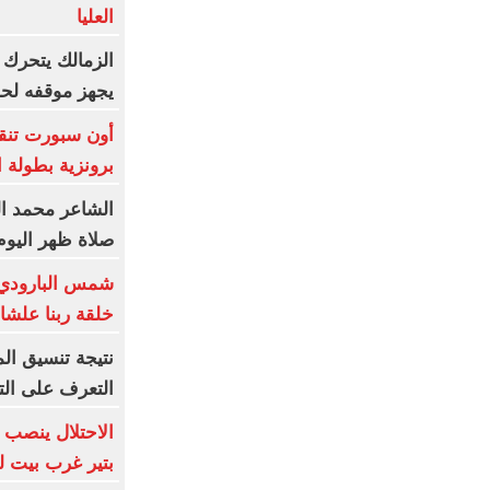
العليا
الزمالك يتحرك قا
يجهز موقفه لحم
أون سبورت تنقل
برونزية بطولة ا
الشاعر محمد الب
صلاة ظهر اليوم 
شمس البارودي 
خلقة ربنا علشا
التعرف على الت
الاحتلال ينصب 
بتير غرب بيت ل