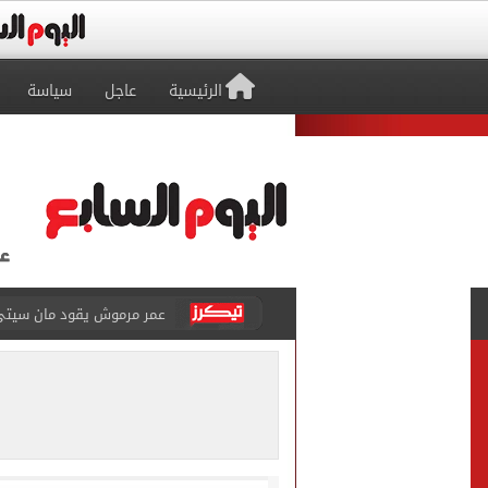
الرئيسية
عاجل
سياسة
عمر مرموش يقود مان سيتي لا
شبكة بريطانية عن محمد صلاح
عمر مرموش يسجل ثنائية ويش
موجة شديدة الحرارة.. الأ
عراقجى: لا نجرى محادثات مع