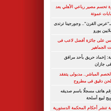
ة تحسم مصير رباعي الأهلي بعد
بات عموتة
بـ"عرس القرن".. وجورجينا ترتدى
افس على جائزة أفضل لاعب فى
ت الجماهير
ة: إخماد حريق بأحد مرافق
فى جازان
الخصم المباشر.. مدبولى يتفقد
طحن دقيق فى مطروح
م هاتف مسجلًا باسم صديقه
يج لبيع أسلحة
ة تنشر أحكام المحكمة الدستورية