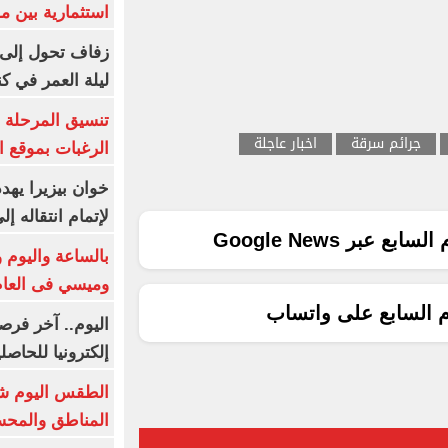
استثمارية بين م
زفاف تحول إلى 
ليلة العمر في ك
تنسيق المرحلة ا
جرائم سرقة
اخبار عاجلة
الرغبات بموقع ا
خوان بيزيرا يهدد
لإتمام انتقاله إ
ع عبر Google News
بالساعة واليوم و
وميسي فى العا
م السابع على واتساب
اليوم.. آخر فرص
إلكترونيا للحاصل
الطقس اليوم شد
المناطق والمحسوسة 