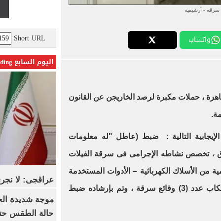
سرقة - أرشيفية
Short URL
واتساب
اليوم السابع Trending
قاهرة ، حملات مكبرة لرصد الخاريجن عن القانون
ة.
الإيجابية التالية : ضبط (عاطل "له معلومات
ق ، تخصص نشاطه الإجرامى فى سرقة الفيلات
ية من الأسلاك الكهربائية – الأدوات المستخدمة
عراقجى: لا نجرى
فى الوقائع).. وبمواجهته إعترف بإرتكاب عدد (3) وقائع سرقة ، وتم بإرشاده ضبط
موجة شديدة الح
حالة الطقس حتى