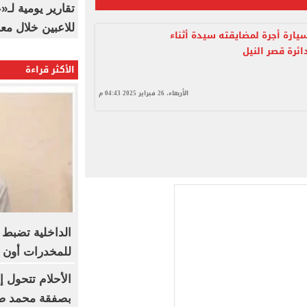
تقارير يومية لـ
للاعبين خلال مع
يارة أجرة لمضايقته سيدة أثناء
ائرة قصر النيل
الأكثر قراءة
الأربعاء، 26 فبراير 2025 04:43 م
الداخلية تضبط
للمخدرات أون ل
الأحلام تتحول 
بصفقة محمد صل