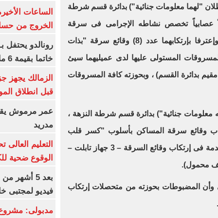
ان "لهما معلومات جنائية") بدائرة قسم شرطة
الساعات الأخير
لاً عصابياً تخصص نشاطه الإجرامى فى سرقة
الخروج من حسا
المساكن بأسلوب "كسر الباب" ، وإعترفا بإرتكابهما عدد (8) وقائع سرقة "بذات
رونالدو يحتفل ب
لمسروقات المستولى عليها لدى عميليهما سيئ
خاتما بقيمة 6 ملايين يورو
 مقيم بدائرة القسم) ، وبحوزته كافة المسروقات
الزمالك يجهز جز
قبل انطلاق المو
عمر مرموش يقود
علومات جنائية") بدائرة قسم شرطة النزهة ،
مدريد
ب وقائع سرقة المساكن بأسلوب "كسر قلب
الكالون" ، وبحوزته (الأدوات المستخدمة فى إرتكاب وقائع السرقة – 3 جهاز تابلت –
الوقوع ضحية للك
بعد 5 أشهر م
ى وأن المضبوطات بحوزته من متحصلات إرتكاب
فيديو لمجتبى خا
مدبولى: مشروع 