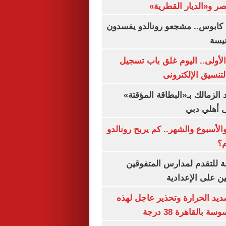
صر و«الديار القطرية»
كابوس.. مشجعو رونالدو يفسدون
نيسة
لأولى.. اليوم غلق باب تسجيل
لتنسيق الإلكترونى
 الزمالك بـ«البطاقة المؤقتة»
لى أهلي دبي
الأسبوع والشهر.. كم يربح رونالدو
م؟
ة للتقدم لمدارس المتفوقين
ين على الإعدادية
يد الحرارة وتحذير عاجل لهذه
بالقاهرة 38 درجة