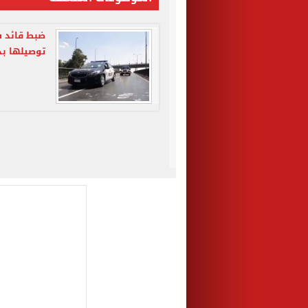
ضبط قائد س
توصيلها بد