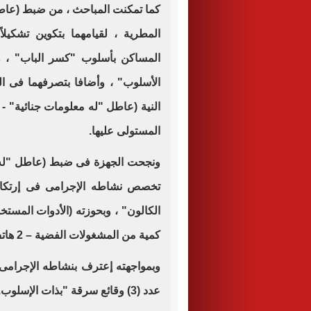
كما تمكنت المباحث ، من ضبط (عاطل
المطرية ، لقيامهما بتكوين تشكي
الأسلوب" ، وأضافا بتصرفهما فى ا
النية (عاطل "له معلومات جنائية" -
المستولى عليها.
ونجحت الجهزة فى ضبط (عاطل "له م
تخصص نشاطه الإجرامى فى إرتكا
كمية من المشغولات الفضية – 2 هاتف محمول).
وبمواجهته إعترف بنشاطه الإجرام
عدد (3) وقائع سرقة "بذات الإسلوب.