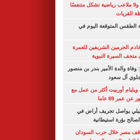
25 حديقة عامة و9 ملاعب رياضية تشكل متنفسًا
ظة القريات
 الطقس المتوقعة اليوم في
ادم الحرمين الشريفين للعمرة
 متحف السيرة النبوية
 وفاة والدة الأمير بندر بن منصور
جلوي آل سعود
ويليام أوربيت أكثر من عمل مع
عن عمر 69 عاما
ائيلي يواصل تجريف أراض في
لصالح بؤرة استيطانية
اقف مصر خلال حرب السودان