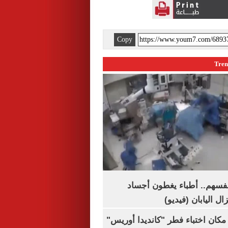
Copy
نفسهم.. أطباء يغطون أجساد
ال اليابان (فيديو)
كان اختباء فطر "كانديدا أوريس"