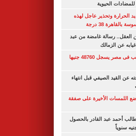
 للمضادات الحيوية
 الحرارة وتحذير عاجل لهذه
بالقاهرة 38 درجة
 العقل.. رسالة غامضة من عبد
غيابه عن الزمالك
سعر الجنيه الذهب فى مصر يسجل 48760 جنيها
ته عن القيد الصيفي قبل انتهاء
يضع اللمسات الأخيرة على صفقة
الب أحمد عبد القادر بالحصول