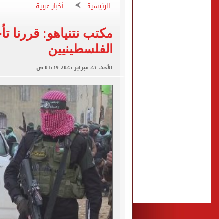
رسميا.. اتحاد الكرة يعلن استض
الرئيسية
أخبار عربية
براءة المتهم بقتل والدته بـ12 طعنة والشروع في قتل شقيقته بالشرقية
مكتب نتنياهو: قررنا ت
بيتسو موسيماني مديرا فنيا 
الفلسطينيين
كل شيء يبدأ من العقل.. رسا
الأحد، 23 فبراير 2025 01:39 ص