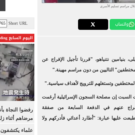
ال مراسم تسليم الأسرى
Short URL
واتساب
اليوم السابع Trending
، بنيامين نتنياهو، "قررنا تأجيل الإفراج عن
تطفين" التاليين من دون مراسم مهينة."
لمختطفين وتستغلهم للترويج لأهداف سياسية."
لت السبت إن مصلحة السجون الإسرائيلية أرغمت
إفراج عنهم في الدفعة السابعة من صفقة
رفضوا النجاة بأ
مرضاهم أثناء زلز
بعت عليها عبارة: "أطارد أعدائي فأدركهم ولا
علماء يكتشفون م