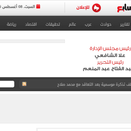
السبت، 08 أغسطس 2026
تقارير
حوادث
عرب
عالم
تحقيقات
اقتصاد
رياضة
ل للجهاز الفني لفريق الكرة بقيادة معتمد جمال
 الأخيرة على صفقة جوردان مينديز
الحصول على 40 مليون جنيه سنوياً
د الناصر محمد فى الزمالك بسبب المباريات الودية
قيا تحت 23 عاماً 2027