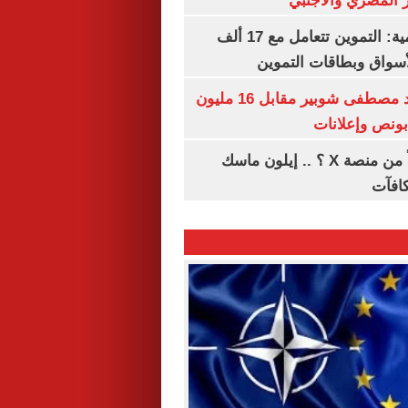
 المصري والأجنبي
الشكاوى الحكومية: التموين تتعامل مع 17 ألف
واق وبطاقات التموين
الأهلي يمدد عقد مصطفى شوبير مقابل 16 مليون
هل تتلقى أرباحاً من منصة X ؟ .. إيلون ماسك
كافآت