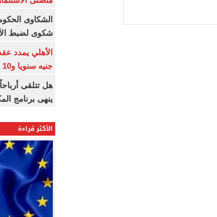
منصتى الاستثمار
شكوى لضبط الأس
جنيه سنويا و10 بونص وإعلانات
ينهى برنامج الم
الأكثر قراءة