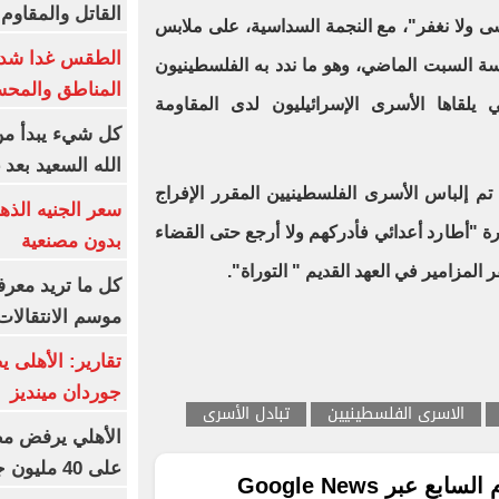
القاتل والمقاوم
نسى ولا نغفر"، مع النجمة السداسية، على ملابس
الطقس غدا شديد
ة السبت الماضي، وهو ما ندد به الفلسطينيون
المناطق والمحسوسة 
ي يلقاها الأسرى الإسرائيليون لدى المقاومة
كل شيء يبدأ من
الله السعيد بعد 
تم إلباس الأسرى الفلسطينيين المقرر الإفراج
 "أطارد أعدائي فأدركهم ولا أرجع حتى القضاء
بدون مصنعية
مزامير في العهد القديم " التوراة".
كل ما تريد معرف
موسم الانتقالات
تقارير: الأهلى 
جوردان مينديز
الاسرى الفلسطينيين
تبادل الأسرى
الأهلي يرفض مط
على 40 مليون جنيه سنوياً
ع عبر Google News