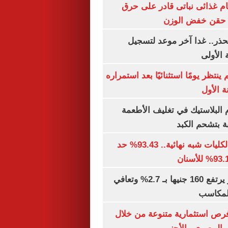
ام غذائى نباتى قادر على حرق
ن حقن خفض الوزن
حذر.. غدا آخر موعد لتسجيل
 الأولى
ينتظر يومًا استثنائيًا بعد استمراره
 الأول
البلاستيك في تغليف الأطعمة
ة بتشحم الكبد
توقعات تنسيق الكليات شبه نهائية.. 93.43% حد
الذهب في مصر يرتفع 160 جنيها بـ 2.7% وتعافي
المكاسب
رص استثمارية متنوعة من خلال