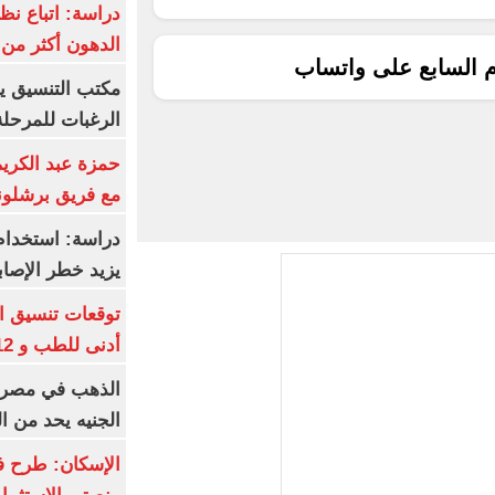
دراسة: اتباع نظ
الدهون أكثر م
م السابع على واتساب
مكتب التنسيق ي
الرغبات للمرحلة
حمزة عبد الكريم 
مع فريق برشلونة
دراسة: استخدام 
يزيد خطر الإصاب
أدنى للطب و 93.12% للأسنان
الجنيه يحد من 
الإسكان: طرح ف