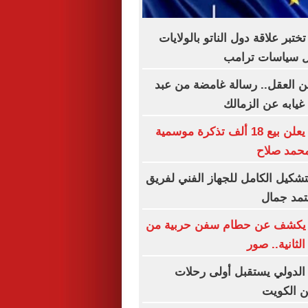
ختبر علاقة دول الناتو بالولايات
ل سياسات ترامب
 العقل.. رسالة غامضة من عبد
 غيابه عن الزمالك
طرابزون سبور يعلن بيع 18 ألف تذكرة موسمية
 محمد صلاح
تشكيل الكامل للجهاز الفني لفريق
عتمد جمال
 يكشف عن حطام سفن حربية من
لثانية.. صور
 الدولي يستقبل أولى رحلات
ن الكويت