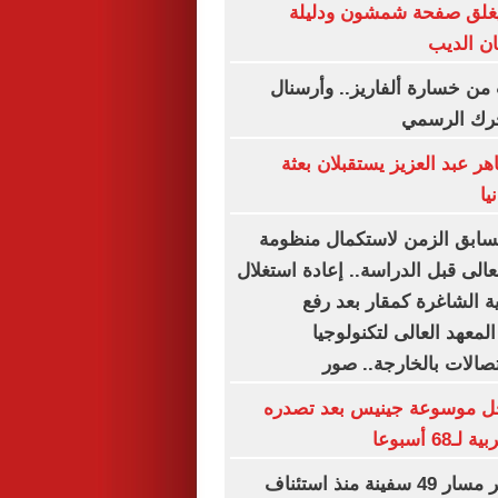
غلق صفحة شمشون ودليلة
ن الديب
من خسارة ألفاريز.. وأرسنال
حرك الرسمي
ر عبد العزيز يستقبلان بعثة
يا
تسابق الزمن لاستكمال منظومة
لعالى قبل الدراسة.. إعادة استغلال
ة الشاغرة كمقار بعد رفع
المعهد العالى لتكنولوجيا
تصالات بالخارجة.. صور
ل موسوعة جينيس بعد تصدره
6 أسبوعا
"سنتكوم": تغيير مسار 49 سفينة منذ استئناف