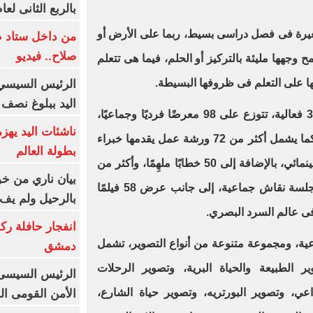
بالربع الثانى لعام 26
غيرة فى فصل دراسى بسيط، ربما على الأرض أو
من داخل ستاد ط
صلاح.. فيديو
وجهها مليئة بالتركيز أو الحلم، فيما هى تتعلم
ا على التعلم فى ظروفها البسيطة.
الرئيس السيسي 
اليد ببلوغ نصف 
يضم مهرجان إكسبوجر أكثر من 349 فعالية، تتوزع على 98 معرضًا فرديًا وجماعيًا،
ناشئات اليد يهز
بمختلف التقنيات والرؤى المبتكرة. كما يشمل أكثر من 72 ورشة عمل يقدمها خبراء
بطولة العالم
فى عالم التصوير الفوتوغرافى والسينمائي، بالإضافة إلى 50 خطابًا ملهِمًا، وأكثر من
بيان ناري من خو
53 جلسة تقييم للسير الفنية، و18 جلسة نقاش جماعية، إلى جانب عرض 58 فيلمًا
بالرحيل ولم يف 
فى عالم السرد البصري.
انفجار حافلة رك
ة، ومجموعة متنوعة من أنواع التصوير، تشمل
دمشق
ر الطبيعة والحياة البرية، وتصوير الرحلات
الرئيس السيسى: 
اعي، وتصوير البورتريه، وتصوير حياة الشارع،
الأمن القومى ا