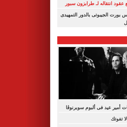
عقود انتقاله لـ طرابزون سبور
س بورت الجيبوتى بالدور التمهيدى
ل