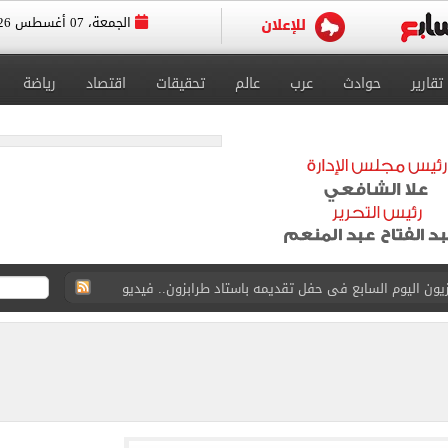
الجمعة، 07 أغسطس 2026
تقارير
حوادث
عرب
عالم
تحقيقات
اقتصاد
رياضة
ون اليوم السابع فى حفل تقديمه باستاد طرابزون.. فيديو
سجل هذا الرقم
ذا صن وميرور حول علاج سيدة بريطانية في شرم الشيخ
جرات ونشرها على مواقع التواصل
 بعد وفاة شقيقه: إمبارح فقدت أخ وكان حواليا ألف أخ