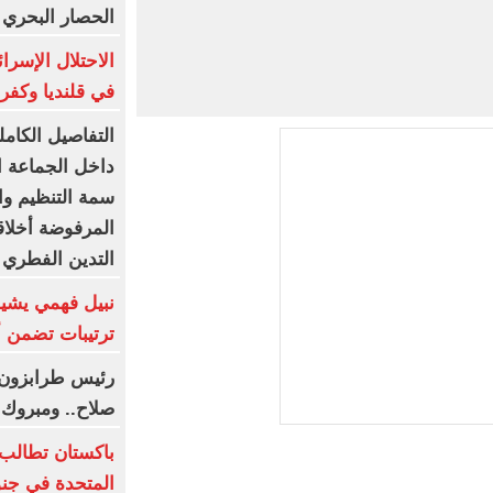
الحصار البحري 
الاحتلال الإسرا
في قلنديا وكف
التفاصيل الكام
داخل الجماعة الإ
سمة التنظيم وا
المرفوضة أخلاق
التدين الفطري 
نبيل فهمي يشيد 
ترتيبات تضمن أ
رئيس طرابزون س
صلاح.. ومبروك ل
باكستان تطالب ب
المتحدة في جن