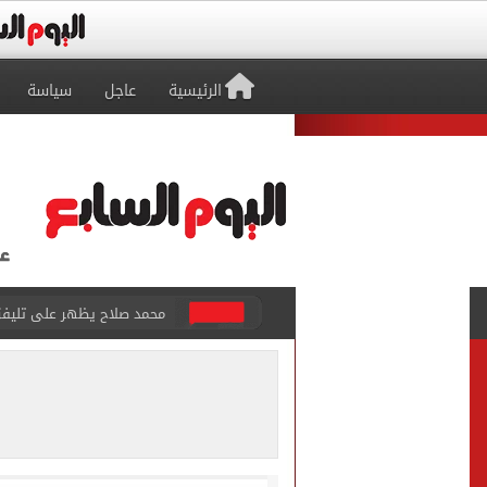
الرئيسية
عاجل
سياسة
محمد صلاح يظهر على تليفزي
أسعار الذهب في مصر تتراجع.. وعيار 21 ي
الاستعلامات تفند ادعاءات 
حكم تصوير الحوادث والمشا
محمد هنيدي فى رسالة مؤثرة