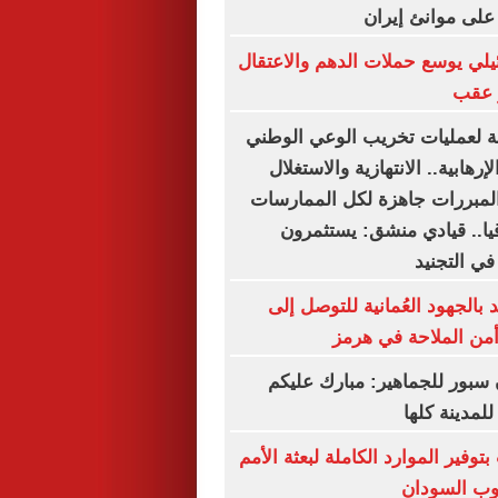
على موانئ إيران
ئيلي يوسع حملات الدهم والاعتقال
ر عقب
لة لعمليات تخريب الوعي الوطني
رهابية.. الانتهازية والاستغلال
لمبررات جاهزة لكل الممارسات
يا.. قيادي منشق: يستثمرون
في التجنيد
بالجهود العُمانية للتوصل إلى
من الملاحة في هرمز
بور للجماهير: مبارك عليكم
لمدينة كلها
توفير الموارد الكاملة لبعثة الأمم
وب السودان