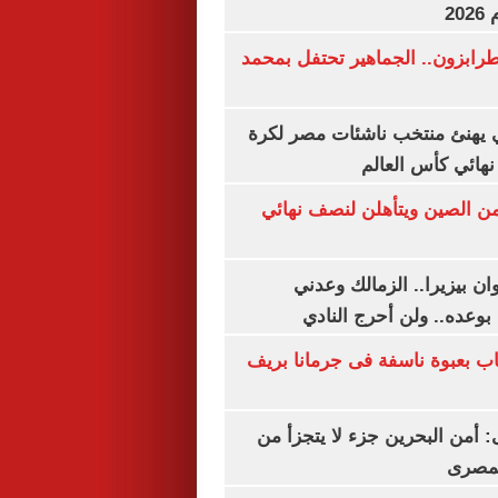
20
رابزون.. الجماهير تحتفل بمحمد
يهنئ منتخب ناشئات مصر لكرة
نهائي كأس العالم
من الصين ويتأهلن لنصف نهائي
ان بيزيرا.. الزمالك وعدني
بوعده.. ولن أحرج النادي
اب بعبوة ناسفة فى جرمانا بريف
أمن البحرين جزء لا يتجزأ من
لمصرى