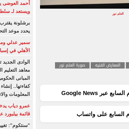
أحمد العوضى ي
ويستعد لـ سلطا
العلم نور
برشلونة يقترب 
يحدد موعد الت
سمير عدلي وماه
الأهلي في إسبان
الوادى الجديد 
المعارض الفنيه
صورة العلم نور
معاهد التعليم ا
المبانى الحكومي
كفاءتها.. إنشاء 
ع عبر Google News
المعلومات والا
عمرو دياب يدخ
م السابع على واتساب
قائمة بيلبورد عربية لـ8