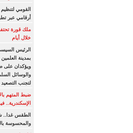
القومي لتنظيم ا
أرقامي عبر تطبيق TRA
ملك قورة تحتف
خلال أيام
الرئيس السيسى
بمدينة العلمين ا
ويؤكدان على ضر
والوسائل السلم
لتجنب التصعيد
ضبط المتهم با
الإسكندرية.. في
الطقس غدا.. ش
والمحسوسة بالقاهرة