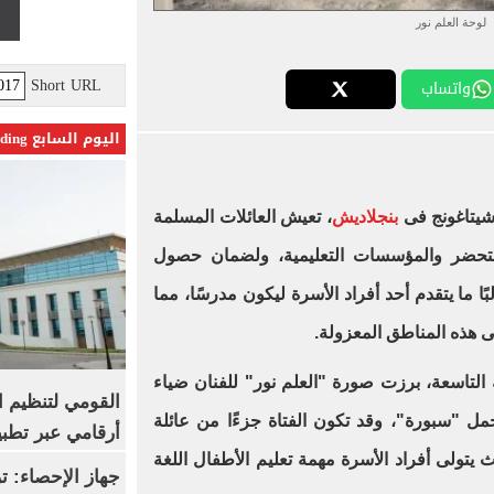
لوحة العلم نور
Short URL
واتساب
اليوم السابع Trending
شيتاغونج فى
بنجلاديش
، تعيش العائلات المسلمة
لتحضر والمؤسسات التعليمية، ولضمان حصول
بًا ما يتقدم أحد أفراد الأسرة ليكون مدرسًا، مما
ى هذه المناطق المعزولة.
التاسعة، برزت صورة "العلم نور" للفنان ضياء
القومي لتنظيم ا
مل "سبورة"، وقد تكون الفتاة جزءًا من عائلة
أرقامي عبر تطبيق TRA
تولى أفراد الأسرة مهمة تعليم الأطفال اللغة