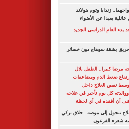
هما.. زندايا وتوم هولاند
عائلية بعيدا عن الأضواء
بدء العام الدراسى الجديد
ريق بشقة سوهاج دون خسائر
 مرضا كبيرا.. الطفل بلال
رتفاع ضغط الدم ومضاعفات
وسط نقص العلاج داخل
والدته كل يوم تأخير في علاجه
خشى أن أفقده في أي لحظة
اح تتحول إلى موضة.. حلاق تركي
صة شعر» الفرعون