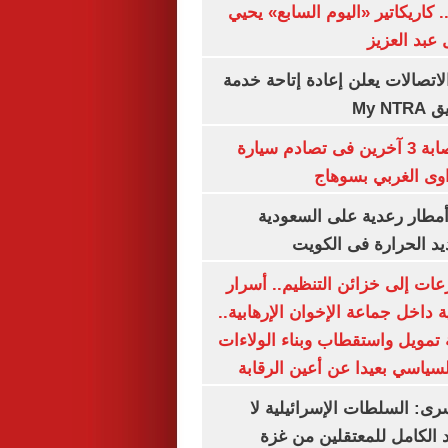
. كاريكاتير «اليوم السابع» يحيي
عبد العزيز
لاتصالات يعلن إعادة إتاحة خدمة
My N
مصرع سيدة وإصابة 3 آخرين فى تصادم سيارة
وى الغربي بسوهاج
مطار رعدية على السعودية
يد الحرارة فى الكويت
عات إلى خزائن التنظيم.. أسرار
 داخل جماعة الإخوان الإرهابية..
تمويل واستقطاب وبناء الولاءات
لسياسي بعيدا عن أعين الرقابة
رى: السلطات الإسرائيلية لا
الكامل للمعتقلين من غزة