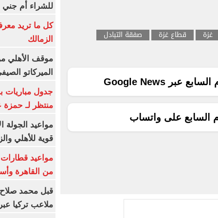
للشراء أم جني ا
كل ما تريد معرف
غزة
قطاع غزة
صفقة التبادل
الزمالك
موقف الأهلي من
الميركاتو الصيف
ع عبر Google News
جدول مباريات بر
منتظر لـ حمزة ع
م السابع على واتساب
مواعيد الجولة ا
قوية للأهلي والز
من القاهرة وأس
قبل محمد صلاح.
ملاعب تركيا عبر 