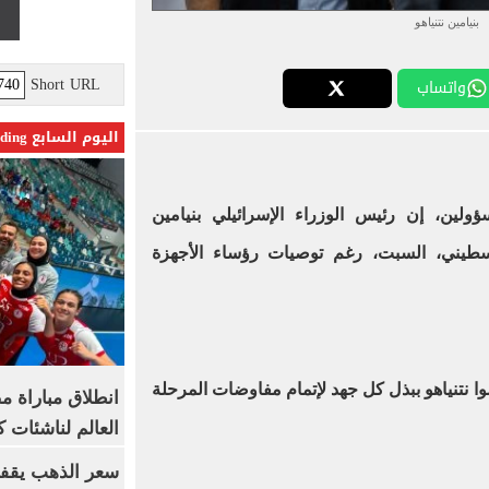
بنيامين نتنياهو
Short URL
واتساب
اليوم السابع Trending
ولين، إن رئيس الوزراء الإسرائيلي بنيامين
إطلاق سراح 600 فلسطيني، السبت، رغم توصيات رؤساء الأجهزة
وا نتنياهو ببذل كل جهد لإتمام مفاوضات المرحلة
انطلاق مباراة م
العالم لناشئات ك
سعر الذهب يقفز