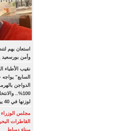
استعان بهم لتن
وأمن بورسعيد 
نقيب الأطباء ا
السابع" يواجه 
الدواجن بالهرمو
100%.. والا
لوزنها في 40 يوما
مجلس الوزراء 
القاطرات البح
ميناء دمياط