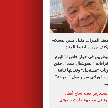
ظيف المنزل.. مقتل مُسن بمسكنه
يكثف جهوده لضبط الجناة
لبيطريين في حوار خاص لـ"اليوم
خرافات "السوشيال ميديا": حقن
نات "مستحيل" وتغذيتها نباتية
نتخاب الوراثي سر وصول "الفرخة"
يستعرض قصة نجاح أبطال
رية فى مواجهة حادث سفينتى