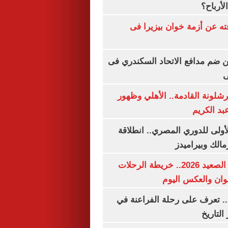
لأرباح؟
ته عن أزمة خوان بيزيرا فى
 ضم مدافع الاتحاد السكندري فى
ى
شلونة القادمة.. الأهلي وظهور
بد الكريم
لأولى للدوري المصري.. انطلاقة
مالك وبيراميدز
مواعيد قطارات الصعيد 2026.. خريطة الرحلات
وان والعكس اليوم
. تعرف على رحلة الفراعنة في
التاريخ