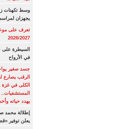
وسط تكهنات زواج
يجهزان لمراسم 
تعرف على موعد 
2026/2027
السيطرة على ح
في الأرواح
جسد صغير يواجه
الرقب يصارع ا
الكلى في غزة 
المستشفيات.. و
يهدد حياته وأ
إطلالة محمد صل
يعلن توفير «ق