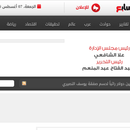
الجمعة، 07 أغسطس 2026
تقارير
حوادث
عرب
عالم
تحقيقات
اقتصاد
رياضة
انات الدور الثانى للثانوية العامة؟.. التعليم توضح
ودية أمام جوزتيبي غداً.. اعرف موقف محمد صلاح
صاد تكشف حالة الطقس ودرجات الحرارة المتوقعة
واعيد مباريات الدوري.. تعديل التوقيتات فى رمضان