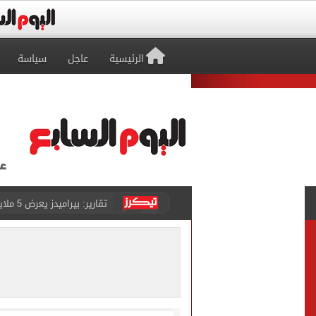
الرئيسية
عاجل
سياسة
تقارير: بيراميدز يعرض 5 ملايين دولار راتباً لحسم صفقة يوسف النصيري
هل يتغير رقم الجلوس فى امتح
طرابزون سبور يخوض مباراة 
أجواء شديدة الحرارة.. الأر
رابطة الأندية تكشف جدول م