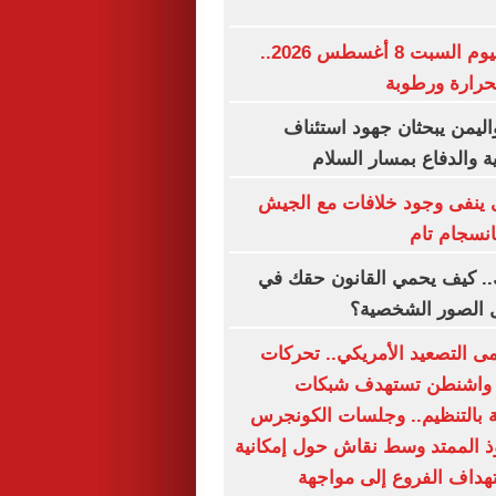
حالة الطقس اليوم السبت 8 أغسطس 2026..
حرارة ورطوبة
اليمن يبحثان جهود استئناف
ة والدفاع بمسار السلام
ى ينفى وجود خلافات مع الجيش
انسجام تام
.. كيف يحمي القانون حقك في
ل الصور الشخصية؟
ى التصعيد الأمريكي.. تحركات
 واشنطن تستهدف شبكات
 بالتنظيم.. وجلسات الكونجرس
ذ الممتد وسط نقاش حول إمكانية
تهداف الفروع إلى مواجهة