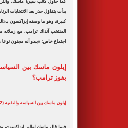
كما حاول كاتب سيرة ماسك، والتر 
كبيرة، وهو ما وصفه إيزاكسون بـ«ا
المنتخب آنذاك ترامب، مع زملائه من
اجتماع خاص: «يبدو أنه مجنون نوعا ما،
بفوز ترامب؟
إيلون ماسك بين السياسة والتقنية (2).. مزايا حصلت عليها شركاته التكنولوجية
فيما قال ماسك لوالتر إيزاكسون، و