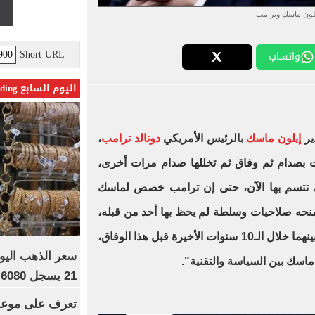
لون ماسك وترامب
Short URL
واتساب
اليوم السابع Trending
دير
إيلون ماسك
بالرئيس الأمريكي
دونالد ترامب
،
أت بصدام ثم وفاق ثم تخللها صدام مرات أخرى،
تي تتسم بها الآن، حتى إن ترامب خصص لماسك
ومنحه صلاحيات وسلطة لم يحظ بها أحد من قبله،
وهنا نكشف بالتواريخ أبرز المواقف بينهما خلال الـ10 سنوات الأخيرة قبل هذا الوفاق،
ماسك بين السياسة والتقنية".
21 يسجل 6080 جنيها
تعرف على موعد 