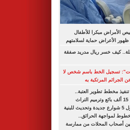
ص الأمراض مبكرا للأطفال
ظهور الأعراض حماية لسلامتهم
لة.. كيف خسر ريال مدريد صفقة
لات": تسجيل الخط باسم شخص لا
ن الجرائم المرتكبة به
تنفيذ مخطط تطوير العتبة..
تستهدف تنظيم 15 ألف بائع وترميم التراث
المعمارى.. دخول 5 شوارع جديدة وتحديث للبنية
 خطوط لمواجهة الحرائق..
ين أصحاب المحلات من ممارسة