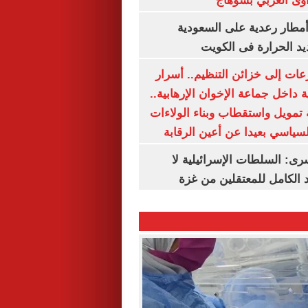
وى الغربي بسوهاج
مطار رعدية على السعودية
يد الحرارة فى الكويت
عات إلى خزائن التنظيم.. أسرار
 داخل جماعة الإخوان الإرهابية..
تمويل واستقطاب وبناء الولاءات
لسياسي بعيدا عن أعين الرقابة
رى: السلطات الإسرائيلية لا
الكامل للمعتقلين من غزة