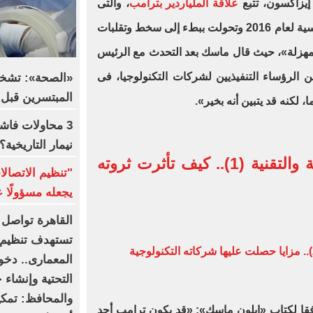
إيزاكسون، تتبع
علاقة الملياردير بترامب
، والتى
بدأت بتفاؤل حذر بعد الانتخابات الرئاسية لعام 2016 وتحولت ببطء إلى سخط وتقلبات
لمهزلة»، حيث قال ماسك بعد التحدث مع الرئيس
 الرؤساء التنفيذيين لشركات التكنولوجيا، فى
«الصحة»: تشخي
المبتسرين قبل 
 لكنه قد يتبين أنه بخير».
3 محاولات فاش
نيمار التاريخية؟
إيلون ماسك بين السياسة والتقنية (1).. كيف تأثرت ثروته
"تنظيم الاتصا
يجعله مسؤولًا ع
القاهرة تواصل 
التحتية وإنشاء
والمحافظ: تمك
فقا لكتاب «إيلون ماسك»: «قد يكون ترامب أحد