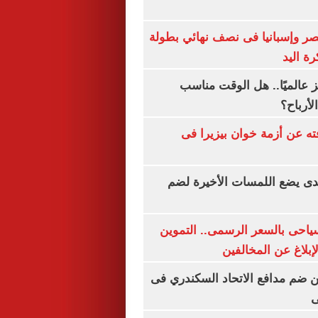
صر وإسبانيا فى نصف نهائي بطولة
رة اليد
 عالميًا.. هل الوقت مناسب
لأرباح؟
ته عن أزمة خوان بيزيرا فى
ندى يضع اللمسات الأخيرة لضم
سياحى بالسعر الرسمى.. التموين
بلاغ عن المخالفين
 ضم مدافع الاتحاد السكندري فى
ى