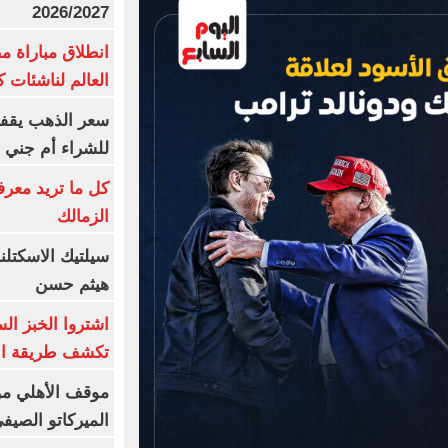
2026/2027
انطلاق مباراة م
العالم لناشئات ك
سعر الذهب يقفز
للشراء أم جني ا
كل ما تريد معرف
الزمالك
سيلتيك الاسكتل
هيثم حسن
اشتروا الخبز ال
تكشف طريقة الإ
موقف الأهلي من
الميركاتو الصيف