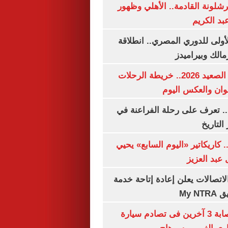
شلونة القادمة.. الأهلي وظهور
بد الكريم
لأولى للدوري المصري.. انطلاقة
مالك وبيراميدز
مواعيد قطارات الصعيد 2026.. خريطة الرحلات
وان والعكس اليوم
. تعرف على رحلة الفراعنة في
التاريخ
. كاريكاتير «اليوم السابع» يحيي
عبد العزيز
لاتصالات يعلن إعادة إتاحة خدمة
My N
مصرع سيدة وإصابة 3 آخرين فى تصادم سيارة