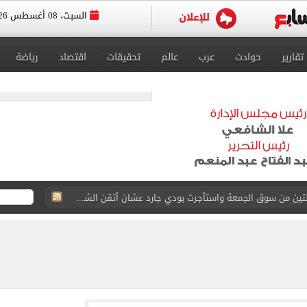
السبت، 08 أغسطس 2026
تقارير
حوادث
عرب
عالم
تحقيقات
اقتصاد
رياضة
ة الأهلي على كأس خوان جامبر
على مستحقات محمد صلاح
ى نصف نهائى بطولة العالم
 رأسية وائل جمعة فى مران الأهلي تستحضر أمجاد الصخرة
ى معسكر إسبانيا.. جلسة عموتة وفقرة بدنية.. صور