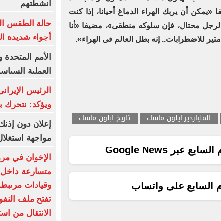
أنشطتهم
«يمكن أن يربك الهراء الدماغ أحيانا، إذا كنت
 لرجل محتال، فإن سلوكه منطقى»، مضيفا «أنا
أجواء شديدة ال
 للاضطرابات.. إنه بطل العالم فى الهراء».
الأمم المتحدة و
العملية السياسي
الرئيس الإيران
ويؤكد: نتحرك ب
الملياردير ايلون ماسك
تاريخ ايلون ماسك
إعلان دون إذنك
مواجهة استغلا
ع عبر Google News
الإخوان في مرم
متسارعة داخل
وقيادات مرتبطة
م السابع على واتساب
تفتح ملف النفو
الانتقال من اس