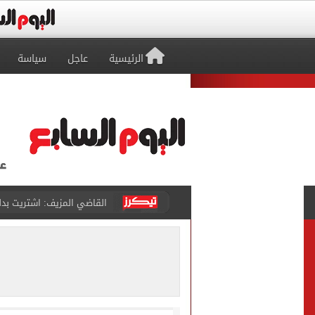
الرئيسية
عاجل
سياسة
برشلونة يطرح تذاكر مواجه
طرابزون سبور ينفي الحجز 
منتخب ناشئات كرة اليد يخسر أمام إسبانيا 27 - 26 ف
قفزة أعادت الزمن الجميل..
الأهلي ينهي مرانه الأول ف