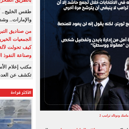
بالطريق الصحرا
طقس الخليج.. أ
والإمارات.. وشد
من صناديق التبر
الجمعيات الخيرية
كيف تحولت لآلة 
وصناعة النفوذ ا
مكتب إعلام الأس
تكشف عن العدد 
الأكثر قراءة
ماسك ودونالد ترامب 2