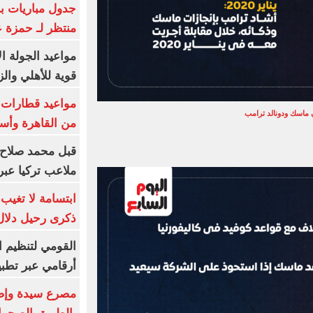
جدول مباريات بر
منتظر لـ حمزة ع
مواعيد الجولة ا
قوية للأهلي والز
 ماسك ودونالد ترامب
من القاهرة وأس
قبل محمد صلاح.
ملاعب تركيا عبر 
ابتسامة لا تغيب.
ذكرى رحيل دلال 
القومي لتنظيم ا
أرقامي عبر تطبيق TRA