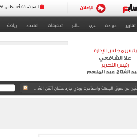
السبت، 08 أغسطس 2026
تقارير
حوادث
عرب
عالم
تحقيقات
اقتصاد
رياضة
القاضي المزيف: اشتريت بدلتين من سوق الجمعة واستأجرت بودي جارد عشان أتقن الشخصية
ة الأهلي على كأس خوان جامبر
على مستحقات محمد صلاح
ى نصف نهائى بطولة العالم
 رأسية وائل جمعة فى مران الأهلي تستحضر أمجاد الصخرة
ى معسكر إسبانيا.. جلسة عموتة وفقرة بدنية.. صور