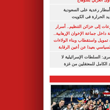
وى الغربي بسوهاج
مطار رعدية على السعودية
يد الحرارة فى الكويت
عات إلى خزائن التنظيم.. أسرار
 داخل جماعة الإخوان الإرهابية..
تمويل واستقطاب وبناء الولاءات
لسياسي بعيدا عن أعين الرقابة
رى: السلطات الإسرائيلية لا
الكامل للمعتقلين من غزة