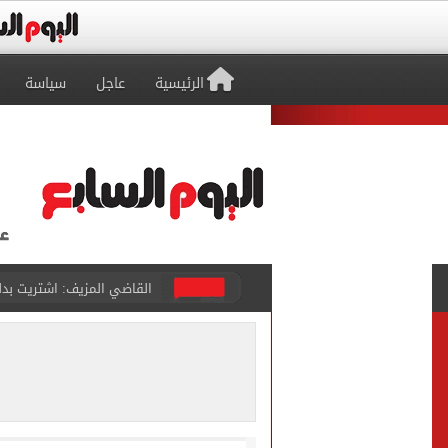
الرئيسية
عاجل
سياسة
برشلونة يطرح تذاكر مواجه
طرابزون سبور ينفي الحجز 
منتخب ناشئات كرة اليد يخسر أمام إسبانيا 27 - 26 ف
قفزة أعادت الزمن الجميل..
الأهلي ينهي مرانه الأول ف