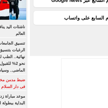
ع عبر Google News
م السابع على واتساب
ناشئات اليد ين
العالم
الرغبات بتنسيق
نحو 2% للقب
الماضى.. وسياسة واقتصا
ضبط مدمن مخدر
فى دار السلام
موعد مباراة زد
البداية ببطولة ا