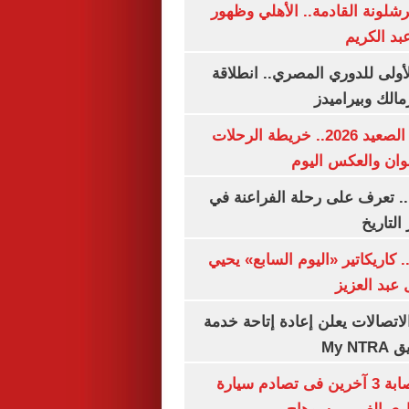
شلونة القادمة.. الأهلي وظهور
بد الكريم
لأولى للدوري المصري.. انطلاقة
مالك وبيراميدز
مواعيد قطارات الصعيد 2026.. خريطة الرحلات
وان والعكس اليوم
. تعرف على رحلة الفراعنة في
التاريخ
. كاريكاتير «اليوم السابع» يحيي
عبد العزيز
لاتصالات يعلن إعادة إتاحة خدمة
My N
مصرع سيدة وإصابة 3 آخرين فى تصادم سيارة