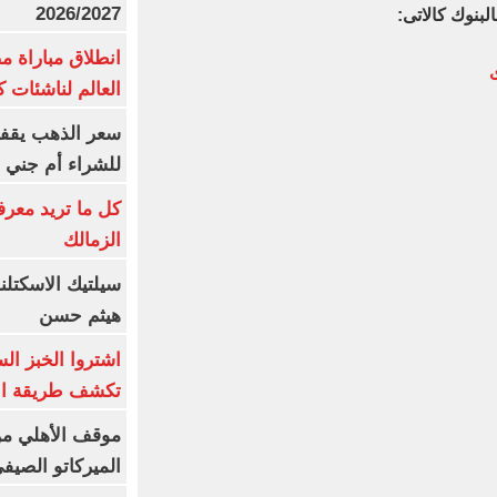
2026/2027
لبنوك كالاتى:
انطلاق مباراة م
ى
العالم لناشئات ك
سعر الذهب يقفز
للشراء أم جني ا
كل ما تريد معرف
الزمالك
سيلتيك الاسكتل
هيثم حسن
اشتروا الخبز ال
تكشف طريقة الإ
موقف الأهلي من
الميركاتو الصيف