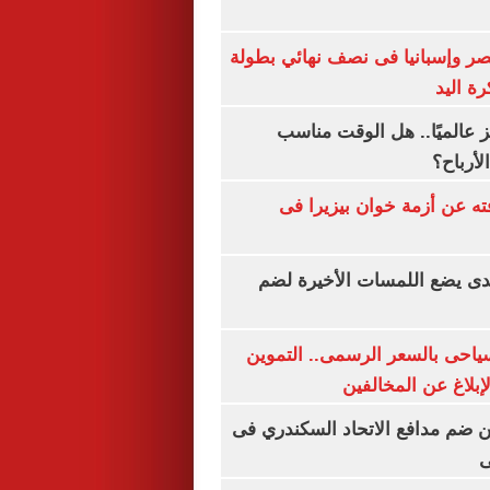
صر وإسبانيا فى نصف نهائي بطولة
رة اليد
 عالميًا.. هل الوقت مناسب
لأرباح؟
ته عن أزمة خوان بيزيرا فى
ندى يضع اللمسات الأخيرة لضم
سياحى بالسعر الرسمى.. التموين
بلاغ عن المخالفين
 ضم مدافع الاتحاد السكندري فى
ى