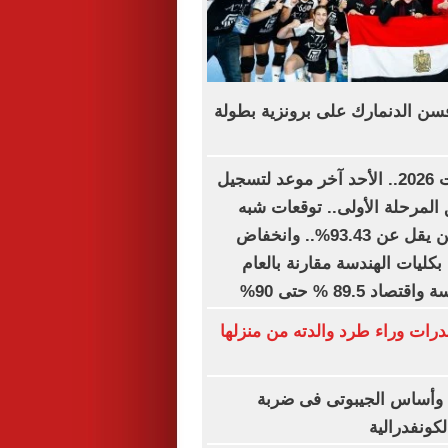
افسن الدنمارك على برونزية بطولة
تنسيق الجامعات 2026.. الأحد آخر موعد لتسجيل
 المرحلة الأولى.. توقعات شبه
نهائية.. الطب لن يقل عن 93.43%.. وانخفاض
ول بكليات الهندسة مقارنة بالعام
د 89.5 % حتى 90%
ات وراء طرد والدته من منزلها
 وأساس الجيبوتى فى ضربة
لكونفدرالية