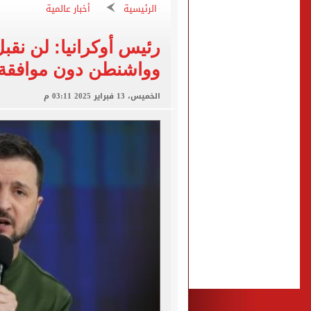
الرئيسية
أخبار عالمية
محمود حميدة يحتفل بزفاف ا
إخلاء سبيل سائق أوبر وفتاة
رئيس أوكرانيا: لن نقب
غلق جزئى لشارع جامعة الدول العرب
وواشنطن دون موافقة
عمرو دياب يدخل موسوعة جينيس ب
الخميس، 13 فبراير 2025 03:11 م