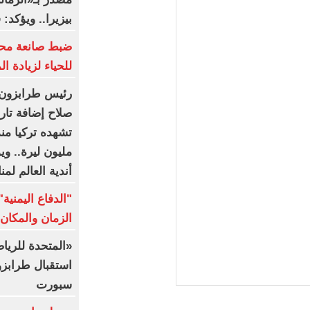
بيزيرا.. ويؤكد:
ضبط صانعة محت
للحياء لزيادة ا
رئيس طرابزون س
صلاح إضافة تار
مليون ليرة.. و
أندية العالم لمن
"الدفاع اليمني
الزمان والمكان 
«المتحدة للري
استقبال طرابز
سبورت