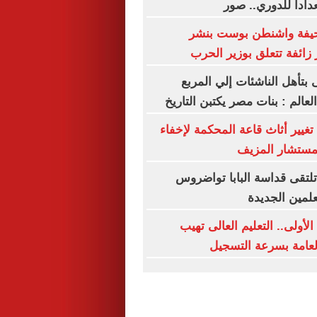
دادا للدوري.. صور
يفة واشنطن بوست بنشر
 زائفة تتعلق بوزير الحرب
ى بتأهل الناشئات إلي المربع
لعالم : بنات مصر يكتبن التاريخ
غيير أثاث قاعة المحكمة لإخفاء
لمستشار المزيف
تلتقى قداسة البابا تواضروس
لعلمين الجديدة
لأولى.. التعليم العالى تهيب
العامة بسرعة التسجيل