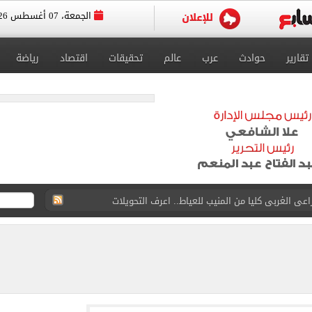
الجمعة، 07 أغسطس 2026
تقارير
حوادث
عرب
عالم
تحقيقات
اقتصاد
رياضة
عى الغربى كليا من المنيب للعياط.. اعرف التحويلات
ون اليوم السابع فى حفل تقديمه باستاد طرابزون.. فيديو
سجل هذا الرقم
ذا صن وميرور حول علاج سيدة بريطانية في شرم الشيخ
جرات ونشرها على مواقع التواصل
 بعد وفاة شقيقه: إمبارح فقدت أخ وكان حواليا ألف أخ