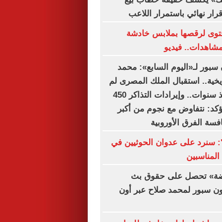
 قرار نهائي باستمرار اللاعب
وى لرقصها بملابس خادشة
لمشاهدات.. فيديو
بور لـ«اليوم السابع»: محمد
يخية.. استقبال الملك المصرى لم
تشهده تركيا منذ سنوات.. وإيرادات التذاكر 450
يؤكد: نتفاوض مع نجوم من أكبر
افسة الفرق الأوروبية
ة": سنرد على عدوان الحوثيين في
المناسبين
اضة» تحصل على حقوق بث
ون سبور لمحمد صلاح عبر أون