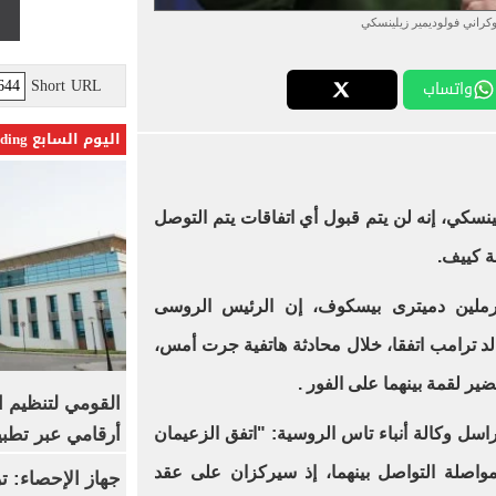
وكراني فولوديمير زيلينسكي
Short URL
واتساب
اليوم السابع Trending
ينسكي، إنه لن يتم قبول أي اتفاقات يتم التوصل
ة كييف.
رملين دميترى بيسكوف، إن الرئيس الروسى
الد ترامب اتفقا، خلال محادثة هاتفية جرت أمس،
ير لقمة بينهما على الفور .
القومي لتنظيم ا
أرقامي عبر تطبيق TRA
ل وكالة أنباء تاس الروسية: "اتفق الزعيمان
واصلة التواصل بينهما، إذ سيركزان على عقد