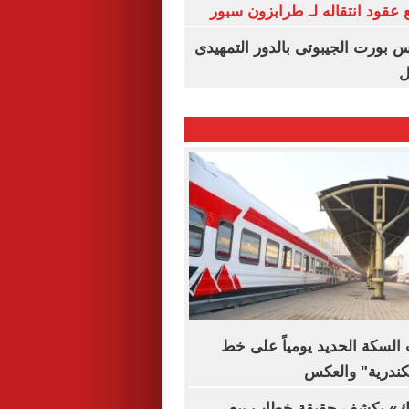
عقود انتقاله لـ طرابزون سبور
س بورت الجيبوتى بالدور التمهيدى
ل
السكة الحديد يومياً على خط
سكندرية" والعكس
لك» يكشف حقيقة خطاب بيع