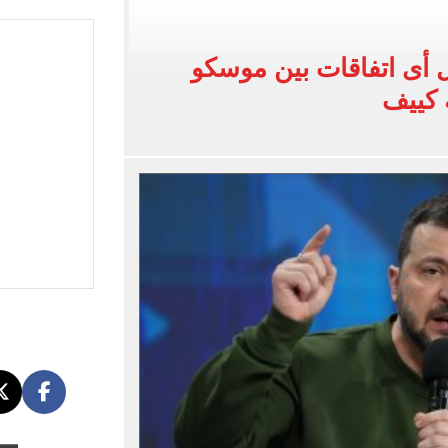
بنته ويرقص معها في أجواء مليئة بالفرحة.. فيديو وصور
 واقعة التحرش المزيفة بكفالة مالية
ل أى اتفاقات بين موسكو
ية بتقاطعه مع شارع شهاب 3 أيام لتوصيل غاز
 كييف
عد تصدره قائمة بيلبورد عربية لـ68 أسبوعا