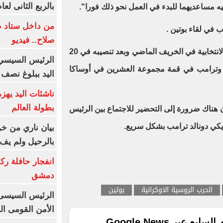
بالربع الثانى لعام 26
ه مساعديهما للبدء في العمل نحو ذلك فورا".
من داخل ستاد ط
 في لقاء بوتين .
صلاح.. فيديو
وأعرب عن هذه الرغبة خلال حملته الانتخابية في الخريف الماضي وبعد تنصيبه في 20
الرئيس السيسي 
ين وترامب في قمة مجموعة العشرين في أوساكا
اليد ببلوغ نصف 
ناشئات اليد يهز
بطولة العالم
هناك ضرورة إلى التحضير للاجتماع بين الرئيس
ريكي دونالد ترامب بشكل سريع.
بيان ناري من خو
بالرحيل ولم يف 
انفجار حافلة رك
دمشق
الحرب الروسية الاوكرانية
بوتين
الرئيس السيسى: 
الأمن القومى ا
ع عبر Google News