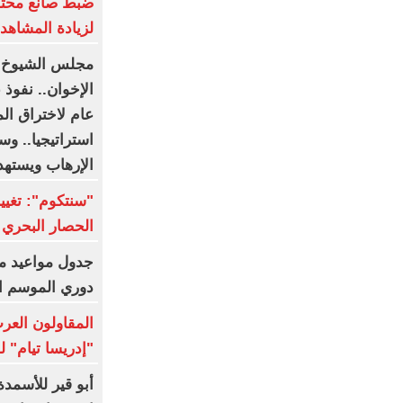
ضبط صانع محتوى
لزيادة المشاهدا
مجلس الشيوخ ا
عام لاختراق ا
استراتيجيا.. وس
الإرهاب ويستهد
الحصار البحري 
جدول مواعيد م
دوري الموسم ا
المقاولون العرب
"إدريسا تيام" 
أبو قير للأسمدة