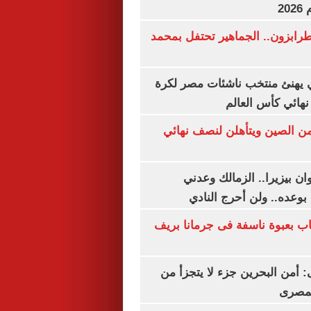
20
رابزون.. الجماهير تحتفل بمحمد
يهنئ منتخب ناشئات مصر لكرة
نهائي كأس العالم
من الصين ويتأهلن لنصف نهائي
ان بيزيرا.. الزمالك وعدني
بوعده.. ولن أحرج النادي
اب بعبوة ناسفة فى جرمانا بريف
أمن البحرين جزء لا يتجزأ من
لمصرى