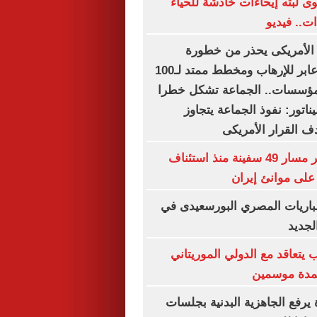
 لبثه إيحاءات خادشة للحياء
ت.. فيديو
لأمريكى يحذر من خطورة
الإخوان.. نفوذ عابر للإرهاب ومخطط ممتد لـ100
لمؤسسات.. الجماعة تشكل خطرا
يناتور: نفوذ الجماعة يتجاوز
ف القرار الأمريكى
"سنتكوم": تغيير مسار 49 سفينة منذ استئناف
على موانئ إيران
باريات المصري البورسعيدى في
لجديد
 يتعاقد مع الدولي الموريتاني
لمدة موسمين
 يرفع الجاهزية البدنية بجلسات