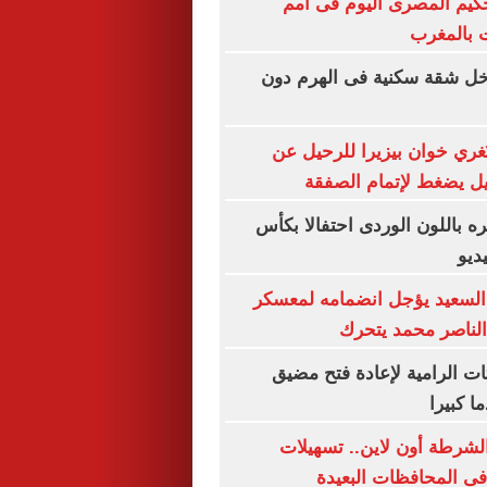
كيم المصرى اليوم فى أمم
ت بالمغرب
خل شقة سكنية فى الهرم دون
 تُغري خوان بيزيرا للرحيل عن
كيل يضغط لإتمام الصفقة
 باللون الوردى احتفالا بكأس
السعيد يؤجل انضمامه لمعسكر
 الناصر محمد يتحرك
ات الرامية لإعادة فتح مضيق
ا كبيرا
الشرطة أون لاين.. تسهيلات
ى المحافظات البعيدة