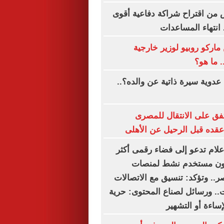
من اقتراح شراكة دفاعية أقوى
 انتهاء المساعدات
ركو روبيو لوزير خارجية
. ما هو؟
دوية سيرة ذاتية عن والده؟..
ق على الانتقال للمصرى
قده قبل الرحيل عن الأهلى
إعلام تدعو إلى فضاء رقمى أكثر
ا.. 54.3 مليون مستخدم نشط لمنصات
.. وتؤكد: تنسيق مع الاتصالات
.. ورسائل لصناع المحتوى: حرية
لإساءة أو التشهير