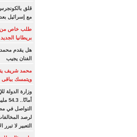
قلق بالكونجرس 
مع إسرائيل بعد
طلب خاص من ما
بريطانيا الجديد.
هل يقدم محمد ع
الفنان يجيب
محمد شريف يتف
ويتمسك بباقى ع
وزارة الدولة لل
أمانً
التواصل في مصر
لرصد المخالفات
التعبير لا تبرر ا