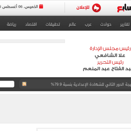
الخميس، 06 أغسطس 2026
تقارير
حوادث
عرب
عالم
تحقيقات
اقتصاد
رياضة
الدور الثاني للشهادة الإعدادية بنسبة 79.9%
لفينو بعد قرارات التموين الجديدة.. تفاصيل
ت طرابزون سبور لأول مرة اليوم
 العام لمنظمة اليونسكو
رة استعدادًا للسفر إلى إسبانيا لخوض المعسكر الخارجي