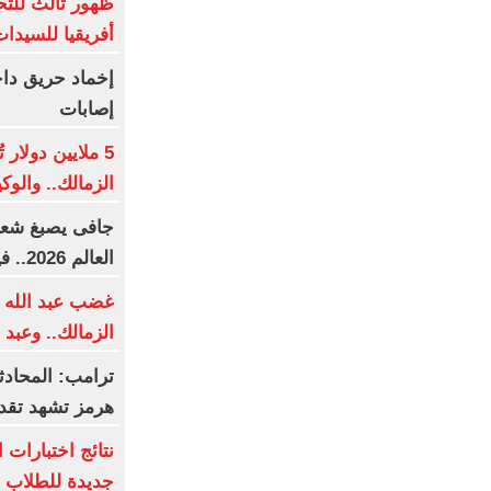
ظهور ثالث للتح
أفريقيا للسيدا
إخماد حريق دا
إصابات
5 ملايين دولار
الزمالك.. والو
جافى يصبغ شعره
العالم 2026.. فيديو
غضب عبد الله 
الزمالك.. وعبد
ترامب: المحادث
هرمز تشهد تقدم
نتائج اختبارات 
جديدة للطلاب ف