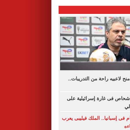
ح لاعبيه راحة من التدريبات..
نان: إصابة 8 أشحاص فى غارة إسرائيلية على
لي
م فى إسبانيا.. الملك فيليبى يعرب
ءه