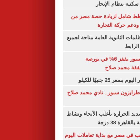
كنية بنظام الإيجار
خطط شامل لزيادة حصة مصر من
 ودعم حركة التجارة
ظلمات الثانوية العامة متاحة لجميع
الرابط
سهم طرابزون سبور يقفز 6% في بورصة
فقة محمد صلاح
عر 25 جنيهًا للكيلو
طرابزون سبور.. نادي محمد صلاح
يد الحرارة بأغلب الأنحاء ونشاط
اهرة 38 درجة
ب في مصر مع بداية تعاملات اليوم