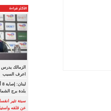
الأكثر قراءة
الزمالك يدرس من
اعرف السبب
لب
بلدة برج الشما
سبتة تثير انقسا
عن قلقه واستيا