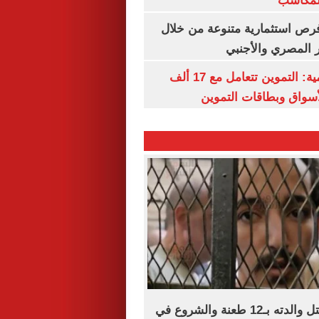
المكاسب
رص استثمارية متنوعة من خلال
 المصري والأجنبي
الشكاوى الحكومية: التموين تتعامل مع 17 ألف
واق وبطاقات التموين
براءة المتهم بقتل والدته بـ12 طعنة والشروع في