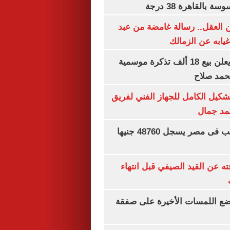
بالقاهرة 38 درجة
 العقل.. رسالة غامضة من عبد
غيابه عن الزمالك
طرابزون سبور يعلن بيع 18 ألف تذكرة موسمية
محمد صلاح
تشكيل الكامل للجهاز الفني لفريق
تمد جمال
سعر الجنيه الذهب فى مصر يسجل 48760 جنيها
ته عن القيد الصيفي قبل انتهاء
يضع اللمسات الأخيرة على صفقة