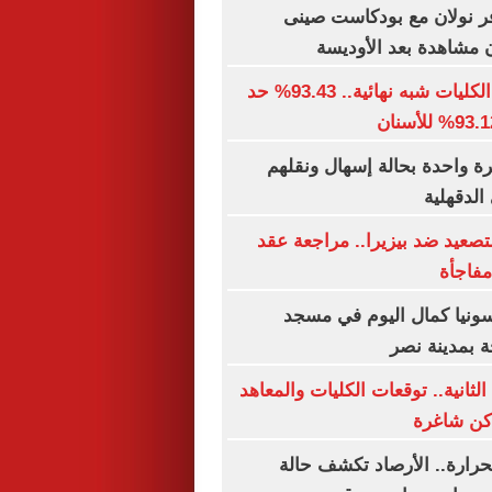
ر نولان مع بودكاست صينى
توقعات تنسيق الكليات شبه نهائية.. 93.43% حد
ن أسرة واحدة بحالة إسهال ونقلهم
لدقهلية
تصعيد ضد بيزيرا.. مراجعة عقد
فاجأة
 سونيا كمال اليوم في مسجد
 بمدينة نصر
لثانية.. توقعات الكليات والمعاهد
اكن شاغرة
حرارة.. الأرصاد تكشف حالة