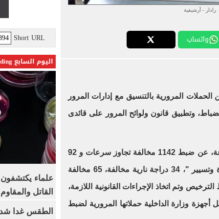
رادار - أرشيفية
Short URL
واتساب
اليوم السابع Trending
ن الحملات المرورية بالتنسيق مع إدارات المرور
انضباط، وتطبيق قانون ولوائح المرور على قائدى
وأسفرت جهود الحملة خلال 24 ساعة، عن ضبط 1142 مخالفة تجاوز سرعات و 92
مخالفة السير بدون تراخيص " قيادة وتسيير "، 34 دراجة نارية مخالفة، 65 مخالفة
علماء يكتشفون م
خالفة شروط الترخيص وتم اتخاذ الإجراءات القانونية اللازمة،
القاتل والمقاوم
صل أجهزة وزارة الداخلية حملاتها المرورية لضبط
الطقس غدا شديد