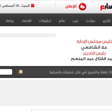
السبت، 08 أغسطس 2026
تقارير
حوادث
عرب
عالم
تحقيقات
اقتصاد
رياضة
لمنتخب جنوب أفريقيا
لة غامضة من عبد الله السعيد بعد غيابه عن الزمالك
ل للجهاز الفني لفريق الكرة بقيادة معتمد جمال
 الأخيرة على صفقة جوردان مينديز