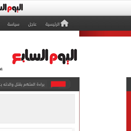
الرئيسية
عاجل
سياسة
براءة المتهم بقتل والدته بـ12 طعنة والشروع في قتل شقيقته بالشرقية
بيتسو موسيماني مديرا فنيا 
كل شيء يبدأ من العقل.. رسا
طرابزون سبور يعلن بيع 18 ألف تذكرة موسمية بعد التعاقد مع محمد صلاح
الزمالك يعلن التشكيل الكام
تقارير: الأهلى يضع اللمسات