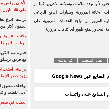
الأهلي يرفض مط
خدر، لأنها تهدد سلامتك وسلامة الآخرين، كما تم
على 40 مليون جنيه سنوياً
ت الاغاثة المرورية وسيارات الدفع الرباعى
دراسة: اتباع نظ
ارة المرور من تواجد الخدمات المرورية على
الدهون أكثر م
ة المحاور لمنع ظهور أى كثافات مرورية.
مكتب التنسيق ي
الرغبات للمرحلة
حمزة عبد الكريم 
مع فريق برشلونة
الطرق السريعة
اخبار عاجلة
دراسة: استخدام 
ع عبر Google News
يزيد خطر الإصاب
أدنى للطب و 93.12% للأسنان
م السابع على واتساب