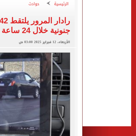
عبد الله السعيد يواصل الغي
الرئيسية
حوادث
برنامج غذائى خاص للاعبى ا
شيكو بانزا يخطر الزمالك بالعودة 
جنونية خلال 24 ساعة
رسميا.. اتحاد الكرة يعلن استض
الأربعاء، 12 فبراير 2025 03:00 ص