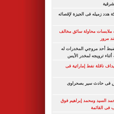
شرقية
هدد زميله فى الجيزة لإقصائه
 ملابسات محاولة سائق مخالف
د مرور
يضبط أحد مروجي المخدرات له
أثناء ترويجه لمخدر الأيس
اف ناقلة نفط إماراتية فى
أشخاص فى حادث سير بصحراوى
حمد السيد ومحمد إبراهيم فوق