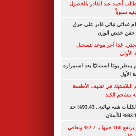
الب أحمد عبد القادر بالحصول
ام غذائى نباتى قادر على حرق
ن حقن خفض الوزن
حذر.. غدا آخر موعد لتسجيل
 الأولى
ينتظر يومًا استثنائيًا بعد استمراره
 الأول
البلاستيك في تغليف الأطعمة
ة بتشحم الكبد
توقعات تنسيق الكليات شبه نهائية.. 93.43% حد
الذهب في مصر يرتفع 160 جنيها بـ 2.7% وتعافي