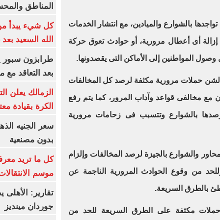
المناطق والمحسوسة 
تواجدها بالشوارع والميادين، مع انتشار الخدمات
كل شيء يبدأ من
الله السعيد بعد 
 إزالة أى أعطال مرورية، أو حوادث تعوق حركة
وصول المواطنين إلى الأماكن التى يقصدونها.
بعد التعاقد مع 
 لشن حملات مرورية مكثفة لرصد كل المخالفات
الزمالك يعلن ال
ون مع مخالفى قواعد وآداب المرور، كما يتم رفع
الكرة بقيادة مع
رصدها بالشوارع وتتسبب فى زحامات مرورية
بدون مصنعية
حاور والشوارع بالجيزة لرصد المخالفات وإلزام
كل ما تريد معرف
وللحد من وقوع الحوادث المرورية الناجمة عن
موسم الانتقالات
اطئ بالطرق السريعة.
تقارير: الأهلى 
جوردان مينديز
 حملات مكثفة على الطرق السريعة للحد من