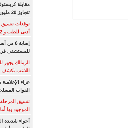
مقابلة كريستوف
تتجاوز 20 مليون مشاهدة بعد الأوديسة
أدنى للطب و 93.12% للأسنان
إصابة 6 م
للمستشفى في ا
الزمالك يجهز لل
اللاعب تكشف م
عزاء الإعلامية
القوات المسلحة
تنسيق المرحلة ا
الموجود بها أم
أجواء شديدة ال