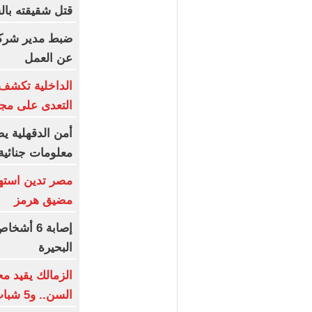
قتل شقيقته بال
ضبط مدير شركة 
عن العمل
الداخلية تكشف
التعدى على مجن
أمن الدقهلية 
معلومات جنائية 
مصر تدين استهد
مضيق هرمز
إصابة 6 
البحيرة
الزمالك يقيد م
السن.. و5 شباب فى القائمة