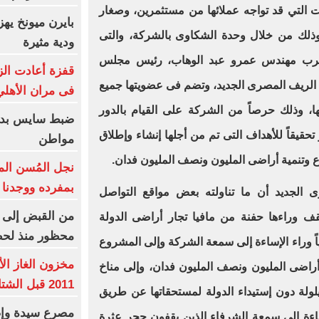
ت التي قد تواجه عملائها من مستثمرين، وصغار
وذلك من خلال وحدة الشكاوى بالشركة، والتى
ودية مثيرة
ن حرب مهندس عمرو عبد الوهاب، رئيس مجلس
قفزة أعادت الز
ة الريف المصرى الجديد، وتضم فى عضويتها جميع
فى مران الأهل
ها، وذلك حرصاً من الشركة على القيام بالدور
ضبط سايس بدون
حقيقاً للأهداف التى تم من أجلها إنشاء وإطلاق
مواطن
 وتنمية أراضى المليون ونصف المليون فدان.
نجل المُسن الم
بمفرده ووجدنا
 الجديد أن ما تناولته بعض مواقع التواصل
من القبض إلى ا
قف وراءها حفنة من مافيا تجار أراضى الدولة
محظور منذ لح
ً وراء الإساءة إلى سمعة الشركة وإلى المشروع
مخزون الغاز ال
أراضى المليون ونصف المليون فدان، وإلى مناخ
2011 قبل الشتاء
لولة دون إستيداء الدولة لمستحقاتها عن طريق
اءة إلى سمعة الشرفاء الذين يقفون حجر عثرة