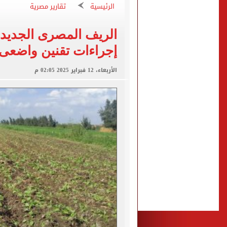
الرئيسية
تقارير مصرية
برشلونة يطرح تذاكر مواجه
الريف المصرى الجديد
إجراءات تقنين واضعى 
طرابزون سبور ينفي الحجز 
منتخب ناشئات كرة اليد يخسر أمام إسبانيا 27 - 26 ف
الأربعاء، 12 فبراير 2025 02:05 م