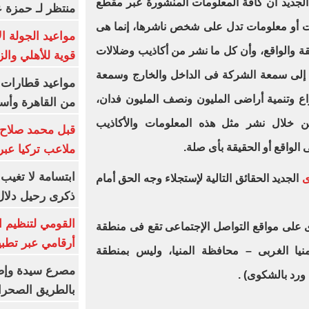
لجديد أن كافة المعلومات المنشورة عبر مقطع
منتظر لـ حمزة ع
نات أو معلومات تدل على شخص ناشرها، إنما هى
مواعيد الجولة ا
يقة والواقع، وأن كل ما نشر من أكاذيب وضلالات
قوية للأهلي والز
ة إلى سمعة الشركة فى الداخل والخارج وسمعة
ع وتنمية أراضى المليون ونصف المليون فدان،
من القاهرة وأس
ن خلال نشر مثل هذه المعلومات والأكاذيب
قبل محمد صلاح.
ى الواقع أو الحقيقة بأى صلة.
ملاعب تركيا عبر 
ابتسامة لا تغيب.
ى
الجديد الحقائق التالية لإستجلاء وجه الحق أمام
ذكرى رحيل دلال 
القومي لتنظيم ا
وى على مواقع التواصل الإجتماعى تقع فى منطقة
أرقامي عبر تطبيق TRA
يا الغربى – محافظة المنيا، وليس بمنطقة
 ورد بالشكوى) .
بالطريق الصحرا