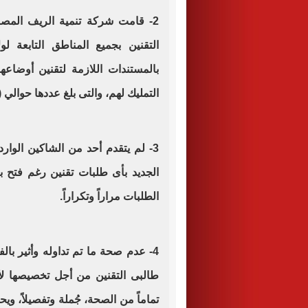
2- قامت شركة تنمية الريف المصرى
التقنين بجميع المناطق التابعة لو
بالمستندات اللازمة لتقنين أوضاع
التمليك لهم، والتى بلغ عددها حوالي (3081) عقد بمساحة (185.773.69) فدان تقريباً
3- لم يتقدم أحد من الشاكين الوا
الجديد بأى طلبات تقنين رغم فتح 
الطلبات مراراً وتكراراً.
4- عدم صحة ما تم تداوله وأثير با
طالبى التقنين من أجل تخصيصها لأح
تماماً من الصحة، جُملة وتفصيلاً، 