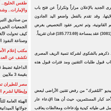
طقس الخليج.. أ
 الجديد بالإعلان مراراً وتكراراً عن فتح باب
والإمارات.. وشد
لايتها، وقد تقدم بالفعل واضعو اليد الجادون
من صناديق التبر
هم القانونية، وتم تحرير عقود التخصيص بغرض
الجمعيات الخيرية
كيف تحولت لآلة 
.
وصناعة النفوذ ا
مكتب إعلام الأس
رد ذكرهم بالشكوى لشركة تنمية الريف المصرى
تكشف عن العدد 
باب قبول طلبات التقنين ومد فترات قبول هذه
بقيمة 3 ملايين
مصر للطيران تس
لفيديو "المُفبرك" من رفض تقنين الأراضى لبعض
وإيطاليا لشرم ا
د كبار المستثمرين، حيث أن هذا الإدعاء عار
الهيئة العامة ل
جولاتها الميدانية
ويحمل فى طياته كيدية وإدعاءات ومغالطات يعاقب