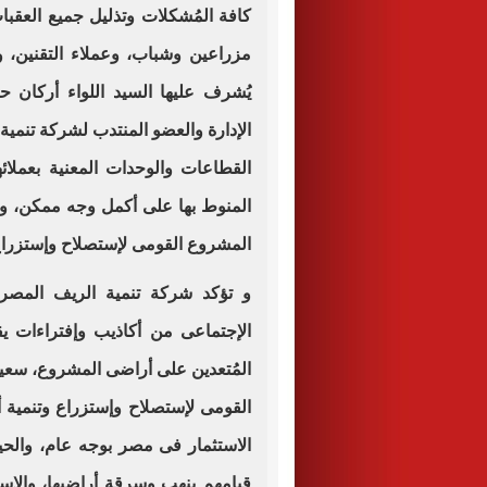
كافة المُشكلات وتذليل جميع العقبا
مزراعين وشباب، وعملاء التقنين، 
يُشرف عليها السيد اللواء أركا
الإدارة والعضو المنتدب لشركة تنمي
القطاعات والوحدات المعنية بعملائ
المنوط بها على أكمل وجه ممكن، و ت
المشروع القومى لإستصلاح وإستزراع
و تؤكد شركة تنمية الريف المصرى
الإجتماعى من أكاذيب وإفتراءات ي
المُتعدين على أراضى المشروع، سعيا
القومى لإستصلاح وإستزراع وتنمية 
الاستثمار فى مصر بوجه عام، والحي
قيامهم بنهب وسرقة أراضيها، والإس