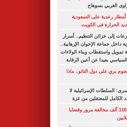
اوى الغربي بسوهاج
أمطار رعدية على السعودية
ديد الحرارة فى الكويت
رعات إلى خزائن التنظيم.. أسرار
ة داخل جماعة الإخوان الإرهابية..
 تمويل واستقطاب وبناء الولاءات
لسياسي بعيدا عن أعين الرقابة
وم بري على دول الناتو.. ماذا
سرى: السلطات الإسرائيلية لا
 الكامل للمعتقلين من غزة
الداخلية تضبط 116 ألف مخالفة مرور وقضايا