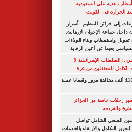
مطار رعدية على السعودية
يد الحرارة فى الكويت
عات إلى خزائن التنظيم.. أسرار
 داخل جماعة الإخوان الإرهابية..
تمويل واستقطاب وبناء الولاءات
لسياسي بعيدا عن أعين الرقابة
رى: السلطات الإسرائيلية لا
الكامل للمعتقلين من غزة
الداخلية تضبط 116 ألف مخالفة مرور وقضايا عملة
ير رحلات خاصة من الجزائر
لشيخ والغردقة
لتأمين الصحي الشامل تواصل
 لتعزيز التكامل والارتقاء بالخدمات