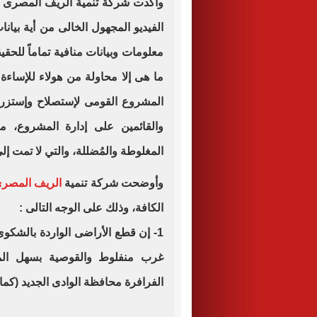
وأكدت شركة تنمية الريف المصرى ا
الفيديو المجهول الخالى من أية بيا
معلومات وبيانات منافية تماماً للحق
ما هى إلا محاولة من هولاء للإساء
المشروع القومى لإستصلاح وإستزرا
والقائمين على إدارة المشروع، م
المغلوطة والمُضللة، والتي لا تمت إل
وأوضحت شركة تنمية
الريف المصر
الكافة، وذلك على الوجه التالى :
1- إن قطع الأراضى الواردة بالشك
غرب منفلوط والقوصية بسهل المن
الفرافرة محافظة الوادى الجديد (كما