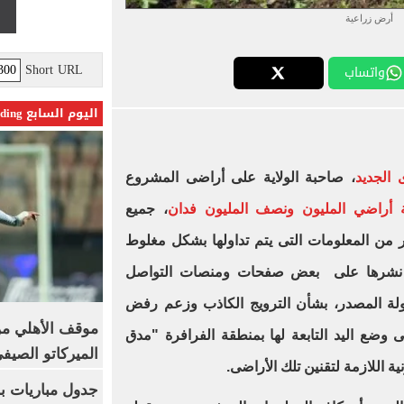
أرض زراعية
Short URL
واتساب
اليوم السابع Trending
 الجديد
، صاحبة الولاية على أراضى المشروع
ة أراضي المليون ونصف المليون فدان
، جميع
 من المعلومات التى يتم تداولها بشكل مغلوط
تم نشرها على بعض صفحات ومنصات التواصل
لة المصدر، بشأن الترويج الكاذب وزعم رفض
موقف الأهلي من
ضع اليد التابعة لها بمنطقة الفرافرة "مدق
الميركاتو الصيف
جدول مباريات بر