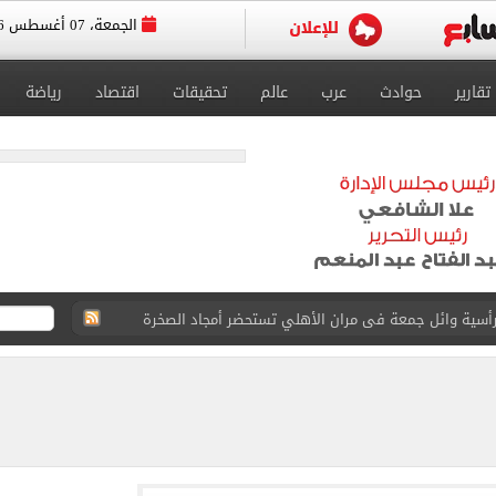
الجمعة، 07 أغسطس 2026
تقارير
حوادث
عرب
عالم
تحقيقات
اقتصاد
رياضة
 رأسية وائل جمعة فى مران الأهلي تستحضر أمجاد الصخرة
ى معسكر إسبانيا.. جلسة عموتة وفقرة بدنية.. صور
 فى نصف نهائي بطولة العالم لناشئات كرة اليد
ائية بعد انضمامه لـ طرابزون سبور
لمسات الأخيرة لضم هيثم حسن