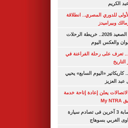
بد الكريم
لأولى للدوري المصري.. انطلاقة
مالك وبيراميدز
مواعيد قطارات الصعيد 2026.. خريطة الرحلات
وان والعكس اليوم
. تعرف على رحلة الفراعنة في
التاريخ
. كاريكاتير «اليوم السابع» يحيي
عبد العزيز
لاتصالات يعلن إعادة إتاحة خدمة
My N
مصرع سيدة وإصابة 3 آخرين فى تصادم سيارة
وى الغربي بسوهاج