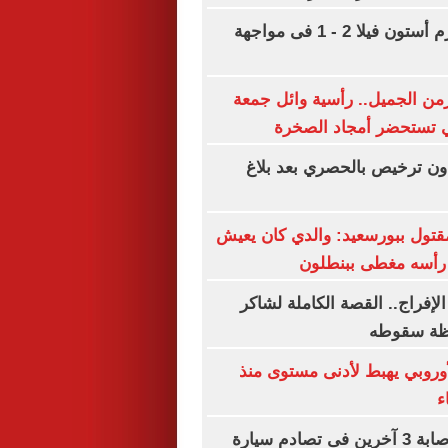
بايرن ميونخ يهزم أستون فيلا 2 - 1 فى مواجهة
من الجميل.. رأسية وائل جمعة
ي تستحضر أمجاد الصخرة
 ترخيص بالحصري بعد بلاغ
قتول ببورسعيد: والدي كان يعيش
 رأسه مغطى ببنطلون
لإفراج.. القصة الكاملة لشاكر
ظة سقوطه
أوروبي يهبط لأدنى مستوى منذ
مصرع سيدة وإصابة 3 آخرين فى تصادم سيارة