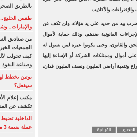
بالطريق الصحر
الإفتراءات والأكاذيب.
طقس الخليج.. 
الضرب بيد من حديد على يد هؤلاء، ولن تكف عن
والإمارات.. وش
جراءات القانونية ضدهم، وذلك حماية لأموال
من صناديق التب
لحق والقانون، وحتى يكونوا عبرة لمن تسول له
الجمعيات الخيري
لى أموال وممتلكات الشركة أو الإساءة إليها
كيف تحولت لآلة
وصناعة النفوذ ا
ع وتنمية أراضى المليون ونصف المليون فدان،
بوتين يخطط لهج
سيفعل؟
مكتب إعلام الأ
تكشف عن العدد
عملة بقيمة 3 ملايين
 المصرى
الفرافرة