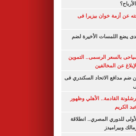
لأرباح؟
ته عن أزمة خوان بيزيرا فى
ندى يضع اللمسات الأخيرة لضم
سياحى بالسعر الرسمى.. التموين
بلاغ عن المخالفين
 ضم مدافع الاتحاد السكندري فى
ى
شلونة القادمة.. الأهلي وظهور
بد الكريم
لأولى للدوري المصري.. انطلاقة
مالك وبيراميدز