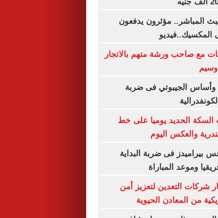
ث المباشر.. مؤثرون يدفعون
 المكسيك..فيديو
ات مع صاحب ورشة متهم بالاتجار
وسيم
 وأساس الجيبوتي فى ضربة
لكونفدرالية
السكة الحديد يوميا على خط
ندرية والعكس اليوم
 بيراميدز فى ضربة البداية
يقيا وموعد المباراة
ر شركات التعدين لتعزيز أمن
يكية من المعادن الحيوية