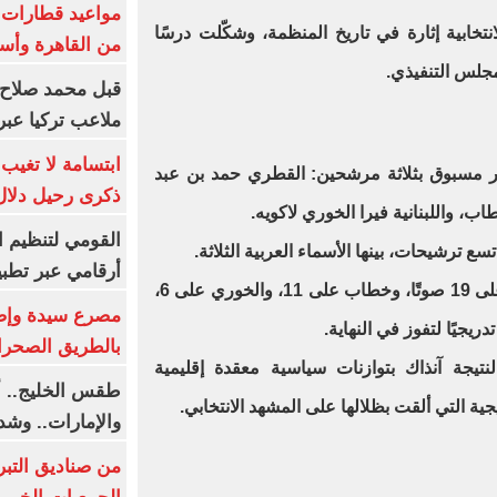
انتخابية إثارة في تاريخ المنظمة، وشكّلت درسًا
من القاهرة وأس
مجلس التنفيذي.
قبل محمد صلاح.
ملاعب تركيا عبر 
ابتسامة لا تغيب.
ًا عربيًا غير مسبوق بثلاثة مرشحين: القطري حمد بن عبد
ذكرى رحيل دلال 
، واللبنانية فيرا الخوري لاكويه.
القومي لتنظيم ا
ع ترشيحات، بينها الأسماء العربية الثلاثة.
أرقامي عبر تطبيق TRA
وفي الجولة الأولى، حصل الكواري على 19 صوتًا، وخطاب على 11، والخوري على 6،
ريجيًا لتفوز في النهاية.
بالطريق الصحرا
نتيجة آنذاك بتوازنات سياسية معقدة إقليمية
طقس الخليج.. أ
ية التي ألقت بظلالها على المشهد الانتخابي.
والإمارات.. وشد
من صناديق التبر