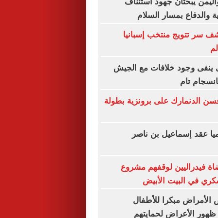
اليمن يبحثان جهود استئناف
ة والدفاع بمسار السلام
شف سر تتويج منتخب إسبانيا
لم
ى ينفى وجود خلافات مع الجيش
انسجام تام
افسن الدنمارك على برونزية بطولة
يا عقد إسماعيل بن ناصر
اة فيدراليين لوقفهم مشروع
كري في البيت الأبيض
الأمراض مبكرا للأطفال
ظهور الأعراض لحمايتهم