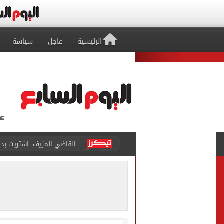
الرئيسية
عاجل
سياسة
برشلونة يطرح تذاكر مواجه
طرابزون سبور ينفي الحجز 
منتخب ناشئات كرة اليد يخسر أمام إسبانيا 27 - 26 ف
قفزة أعادت الزمن الجميل..
الأهلي ينهي مرانه الأول ف