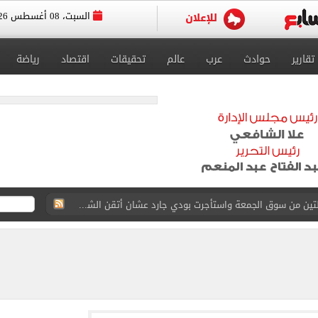
السبت، 08 أغسطس 2026
تقارير
حوادث
عرب
عالم
تحقيقات
اقتصاد
رياضة
القاضي المزيف: اشتريت بدلتين من سوق الجمعة واستأجرت بودي جارد عشان أتقن الشخصية
ة الأهلي على كأس خوان جامبر
على مستحقات محمد صلاح
ى نصف نهائى بطولة العالم
 رأسية وائل جمعة فى مران الأهلي تستحضر أمجاد الصخرة
ى معسكر إسبانيا.. جلسة عموتة وفقرة بدنية.. صور