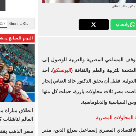
لدكتور خالد العنانى
Short URL
واتساب
اليوم السابع Trending
وقف المساعي المصرية والعربية للوصول إلى
تحدة للتربية والعلم والثقافة (
اليونسكو
)، أحد
دولية. فقبل أن يحقق الدكتور خالد العناني إنجاز
 بهذا المنصب في عام 2025، خاضت مصر ثلاث محاولات بارزة، حملت كل منها
روس السياسية والدبلوماسية.
انطلاق مباراة م
العالم لناشئات ك
المفكر والاقتصادي المصري إسماعيل سراج الدين، مدير
سعر الذهب يقفز