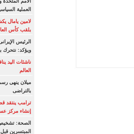
الأمم المتحدة و
العملية السياسي
لامين يامال يك
بلقب كأس العا
الرئيس الإيران
ويؤكد: نتحرك ب
ناشئات اليد ين
العالم
ميلان ينهى رسم
بالتراضى
ترامب ينتقد قض
إنشاء مركز عس
الصحة: تشخيص 
المبتسرين قبل 