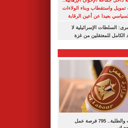
 داخل جماعة الإخوان الإرهابية..
تمويل واستقطاب وبناء الولاءات
لسياسي بعيدا عن أعين الرقابة
رى: السلطات الإسرائيلية لا
الكامل للمعتقلين من غزة
لجميع المؤهلات والطلبة.. 795 فرصة عمل