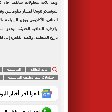
وبعد ثلاث محاولات سابقة، جاء فو
لليونسكو تتويجًا لمسار دبلوماسي وثقا
العناني، الأكاديمي ووزير السياحة و
والإدارة الثقافية الحديثة، ليحقق 
تاريخ المنظمة، وليُعيد القاهرة إلى ق
خالد العنانى
اليونسكو
محاولات مصر لمنصب اليونسكو
تابعوا آخر أخبار اليوم الساب