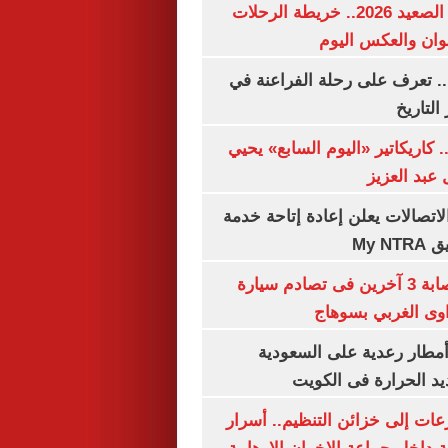
مواعيد قطارات الصعيد 2026.. خريطة الرحلات
وان والعكس اليوم
. تعرف على رحلة الفراعنة في
التاريخ
. كاريكاتير «اليوم السابع» يحيي
عبد العزيز
لاتصالات يعلن إعادة إتاحة خدمة
My N
مصرع سيدة وإصابة 3 آخرين فى تصادم سيارة
وى الغربي بسوهاج
مطار رعدية على السعودية
يد الحرارة فى الكويت
عات إلى خزائن التنظيم.. أسرار