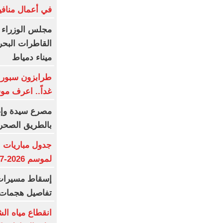
في أعمال منافي
مجلس الوزراء 
القاطرات البح
ميناء دمياط
طرابزون سبور ي
غداً.. اعرف م
بالطريق الصحر
جدول مباريات ا
لموسم 2026-2027
إسقاط مسيرات ا
تفاصيل هجمات 
انقطاع مياه ال