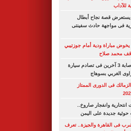
ة للآداب
يستعرض قصة نجاح أبطال
رية فى مواجهة حادث سفينتى
خوض مباراة ودية أمام جوزتيبي
وقف محمد صلاح
مصرع سيدة وإصابة 3 آخرين فى تصادم سيارة
اوى الغربي بسوهاج
لزمالك فى الدورى الممتاز
نتحارية وانفجار صاروخ..
حوثية جديدة على اليمن
شرب فى القاهرة والجيزة.. تعرف