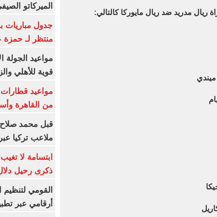
الميركاتو الصيف
 ريال مدريد ضد ريال مايوركا كالتالي:
جدول مباريات بر
منتظر لـ حمزة ع
مواعيد الجولة ا
قوية للأهلي والز
 ميندي
ام
من القاهرة وأس
قبل محمد صلاح.
ملاعب تركيا عبر 
ابتسامة لا تغيب.
ذكرى رحيل دلال 
يكا
القومي لتنظيم ا
أرقامي عبر تطبيق TRA
اريل