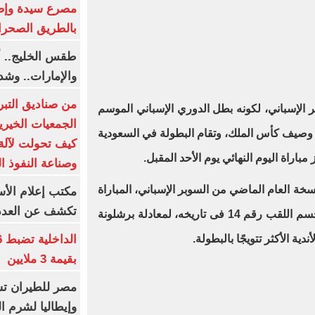
بالطريق الصحرا
طقس الخليج.. أ
والإمارات.. وشد
من صناديق التبر
الإسباني، لكونه بطل الدوري الإسباني الموسم
الجمعيات الخيرية
 وصيف كأس الملك، وتقام البطولة في السعودية
كيف تحولت لآلة 
اراة اليوم النهائي يوم الأحد المقبل.
وصناعة النفوذ ا
ة العام الماضي من السوبر الإسباني، المباراة
مكتب إعلام الأس
تكشف عن العدد 
وعينه على التأهل للنهائي من أجل حسم اللقب رقم 14 فى تاريخه، لمعادلة برشلونة
دية الأكثر تتويجًا بالبطولة.
بقيمة 3 ملايين
مصر للطيران تس
وإيطاليا لشرم ا