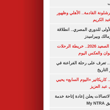
ى
شلونة القادمة.. الأهلي وظهور
بد الكريم
لأولى للدوري المصري.. انطلاقة
مالك وبيراميدز
مواعيد قطارات الصعيد 2026.. خريطة الرحلات
وان والعكس اليوم
. تعرف على رحلة الفراعنة في
التاريخ
. كاريكاتير «اليوم السابع» يحيي
عبد العزيز
لاتصالات يعلن إعادة إتاحة خدمة
My N