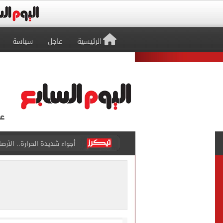
الرئيسية
عاجل
سياسة
رابطة الأندية تكشف جدول م
الأهلي يخوض أول مران فى م
وزير الاستثمار والتجارة الخا
مصدر لـ"اليوم السابع": خوان
بوتين يخطط لهجوم بري على 