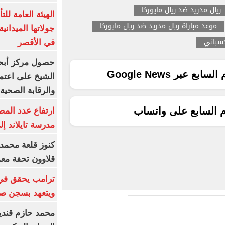
ريال مدريد ضد ريال مايوركا
الهيئة العامة ل
موعد مباراة ريال مدريد ضد ريال مايوركا
جولاتها الميدانية
اسباني
في الأقصر
حصول مركز أبحا
ع عبر Google News
الشيخ على اعتماد
والرقابة الصحية
م السابع على واتساب
ارتفاع عدد المص
مدرسة تايلاند إلى 23 ش
كنوز قلعة محمد
قلاوون تحفة معم
ترامب يحقق في
ويتعهد بسجن صح
محمد حازم قندي