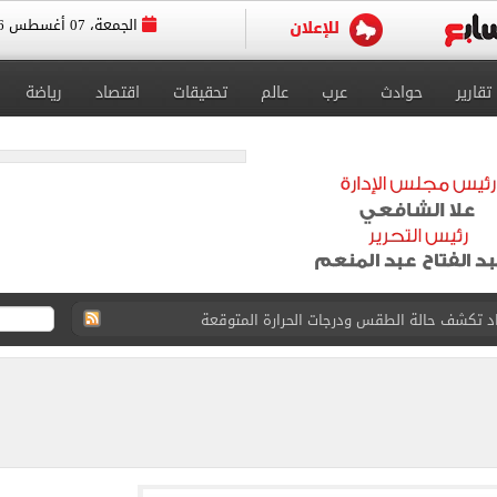
الجمعة، 07 أغسطس 2026
تقارير
حوادث
عرب
عالم
تحقيقات
اقتصاد
رياضة
واعيد مباريات الدوري.. تعديل التوقيتات فى رمضان
عسكر إسبانيا استعداداً للموسم الجديد.. صور
رجية يبحث مع نائب وزير التجارة الصيني تعزيز التعاون
 بيزيرا يرفض العودة للزمالك
دول الناتو.. ماذا سيفعل؟