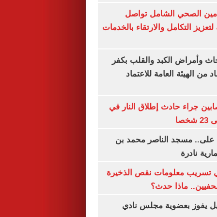
لتأمين الصحي الشامل تواصل
 لتعزيز التكامل والارتقاء بالخدمات
ث وأمراض الكبد والقلب بكفر
 من الهيئة العامة للاعتماد
ابين جراء حادث إطلاق النار في
خصا
 على.. مسجد الناصر محمد بن
ارية نادرة
 تسريب معلومات نقص الذخيرة
فيين.. ماذا حدث؟
ل يفوز بعضوية مجلس نادي