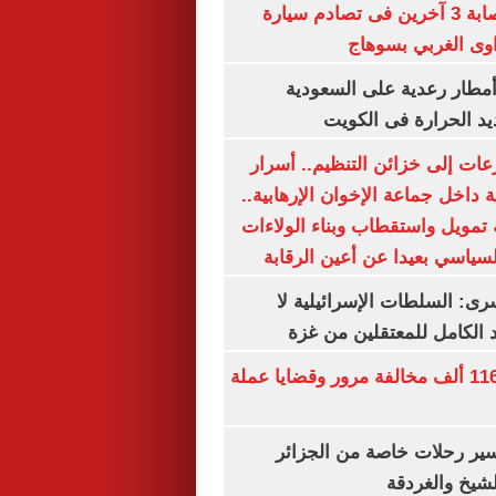
مصرع سيدة وإصابة 3 آخرين فى تصادم سيارة
وى الغربي بسوهاج
مطار رعدية على السعودية
يد الحرارة فى الكويت
عات إلى خزائن التنظيم.. أسرار
 داخل جماعة الإخوان الإرهابية..
تمويل واستقطاب وبناء الولاءات
لسياسي بعيدا عن أعين الرقابة
رى: السلطات الإسرائيلية لا
الكامل للمعتقلين من غزة
الداخلية تضبط 116 ألف مخالفة مرور وقضايا عملة
ير رحلات خاصة من الجزائر
لشيخ والغردقة