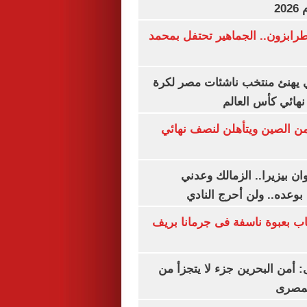
20
رابزون.. الجماهير تحتفل بمحمد
يهنئ منتخب ناشئات مصر لكرة
نهائي كأس العالم
من الصين ويتأهلن لنصف نهائي
ان بيزيرا.. الزمالك وعدني
بوعده.. ولن أحرج النادي
اب بعبوة ناسفة فى جرمانا بريف
أمن البحرين جزء لا يتجزأ من
لمصرى