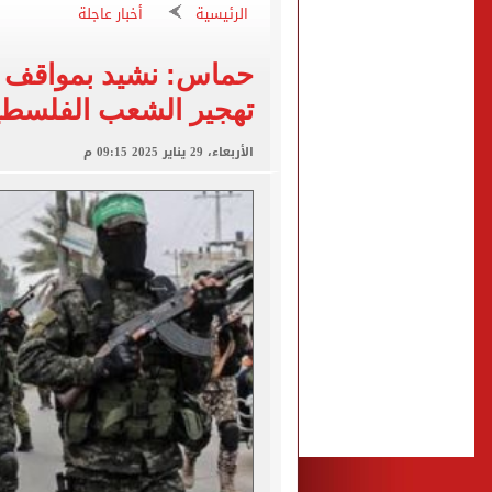
الرئيسية
أخبار عاجلة
تقارير: سيلتيك الأسكتلندي 
محمود حميدة يحتفل بزفاف ا
حماس: نشيد بمواقف 
إخلاء سبيل سائق أوبر وفتاة
تهجير الشعب الفلسطي
غلق جزئى لشارع جامعة الدول العرب
الأربعاء، 29 يناير 2025 09:15 م