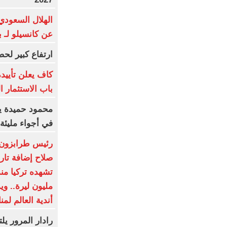
عن كانسيلو لـ 
ارتفاع كبير لحص
كاف يعلن تأييده
باب الاستثمار 
محمود حميدة يح
في أجواء مليئة 
رئيس طرابزون س
صلاح إضافة تار
مليون ليرة.. و
أندية العالم لمن