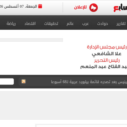
الجمعة، 07 أغسطس 2026
تقارير
حوادث
عرب
عالم
تحقيقات
اقتصاد
رياضة
عد تصدره قائمة بيلبورد عربية لـ68 أسبوعا
عى الغربى كليا من المنيب للعياط.. اعرف التحويلات
ون اليوم السابع فى حفل تقديمه باستاد طرابزون.. فيديو
سجل هذا الرقم
ذا صن وميرور حول علاج سيدة بريطانية في شرم الشيخ
جرات ونشرها على مواقع التواصل