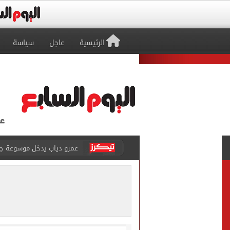
الرئيسية
عاجل
سياسة
عمرو دياب يدخل موسوعة جينيس ب
إغلاق طريق مصر أسوان الزرا
محمد صلاح يظهر على تليفزي
أسعار الذهب في مصر تتراجع.. وعيار 21 ي
الاستعلامات تفند ادعاءات 
حكم تصوير الحوادث والمشا