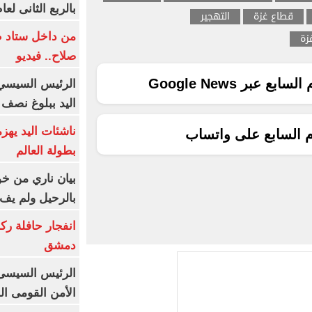
بالربع الثانى لعام 26
قطاع غزة
التهجير
زة
من داخل ستاد ط
صلاح.. فيديو
ع عبر Google News
الرئيس السيسي 
اليد ببلوغ نصف 
ناشئات اليد يهز
م السابع على واتساب
بطولة العالم
بيان ناري من خو
بالرحيل ولم يف 
انفجار حافلة رك
دمشق
الرئيس السيسى: 
الأمن القومى ا