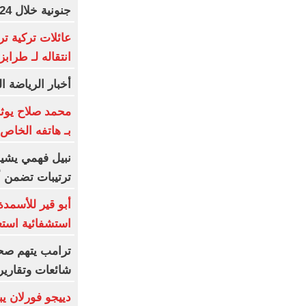
جنونية خلال 24 ساعة
عائلات تركية ت
انتقاله لـ طراب
أخبار الرياضة المص
محمد صلاح يوث
بـ هاتفه الخاص.
نبيل فهمي يشيد 
ترتيبات تضمن أ
أبو قير للأسمدة
استشفائية استع
ترامب يتهم صح
شائعات وتقارير
دييجو فورلان ي