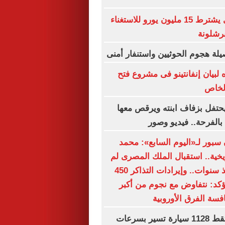
الهلال السعودي يشترط 15 مليون يورو للاستغناء
برشلونة
يلة هجوم الحوثيين واستنفار أمنى
 لبيان إنفانتينو فى مشروع فتح
الخاص
تفل بزفاف ابنته ويرقص معها
بالفرحة.. فيديو وصور
بور لـ«اليوم السابع»: محمد
يخية.. استقبال الملك المصرى لم
تشهده تركيا منذ سنوات.. وإيرادات التذاكر 450
يؤكد: نتفاوض مع نجوم من أكبر
افسة الفرق الأوروبية
رادار المرور يلتقط 1128 سيارة تسير بسرعات