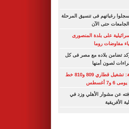
سجلوا رغباتهم فى تنسيق المرحلة
الجامعات حتى الآن
سرائيلية على بلدة المنصورى
هاء مفاوضات روما
كد تضامن بلاده مع مصر فى كل
راءات لصون أمنها
السكك الحديدية: تشغيل قطاري 809 و810 خط
 و7 أغسطس
فته عن مشوار الأهلي وزد في
ة الأفريقية