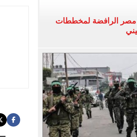
يضم هيثم حسن بعقد حتى 2030
بنته ويرقص معها في أجواء مليئة بالفرحة.. فيديو وصور
مصر الرافضة لمخططات
 واقعة التحرش المزيفة بكفالة مالية
ني
ية بتقاطعه مع شارع شهاب 3 أيام لتوصيل غاز