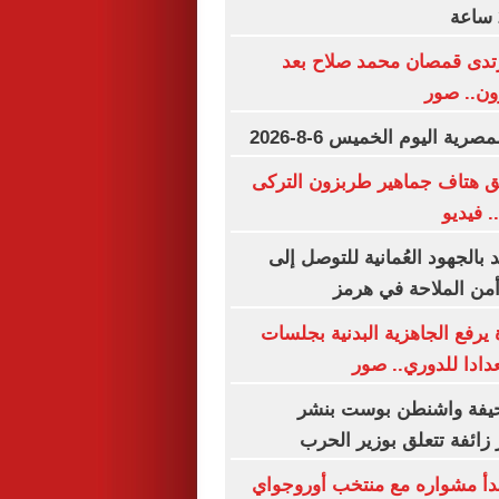
رتدى قمصان محمد صلاح بعد
زون.. صور
رية اليوم الخميس 6-8-2026
ق هتاف جماهير طربزون التركى
. فيديو
بالجهود العُمانية للتوصل إلى
من الملاحة في هرمز
 يرفع الجاهزية البدنية بجلسات
دادا للدوري.. صور
يفة واشنطن بوست بنشر
 زائفة تتعلق بوزير الحرب
بدأ مشواره مع منتخب أوروجواي