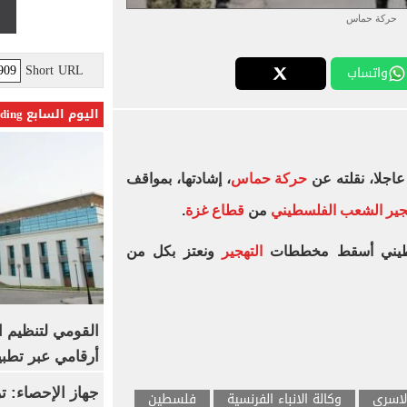
حركة حماس
Short URL
واتساب
اليوم السابع Trending
عاجلا، نقلته عن
حركة حماس
، إشادتها، بمواقف
جير الشعب الفلسطيني
من
قطاع غزة
.
سطيني أسقط مخططات
التهجير
ونعتز بكل من
القومي لتنظيم ا
أرقامي عبر تطبيق TRA
لاسرى
وكالة الانباء الفرنسية
فلسطين