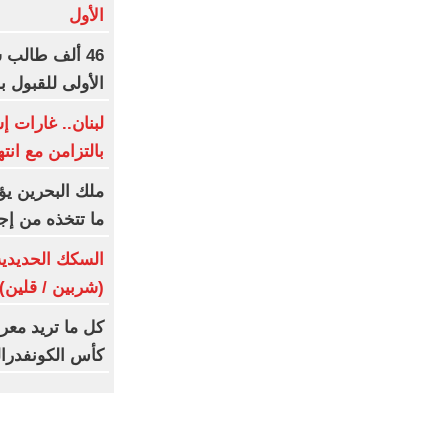
الأول
46 ألف طالب 
الأولى للقبول ب
لبنان.. غارات إ
بالتزامن مع انت
ملك البحرين يؤ
ما تتخذه من إج
(شربين / قلين) يومى 6
كل ما تريد معر
كأس الكونفدرالي