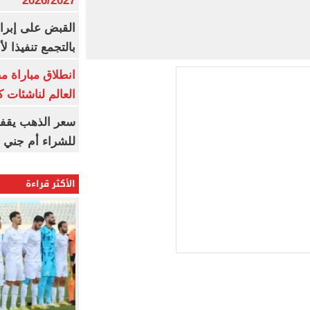
2026/2027
القبض على إبرا
بالتجمع تنفيذا ل
انطلاق مباراة م
العالم لناشئات ك
سعر الذهب يقفز
للشراء أم جني ا
الأكثر قراءة