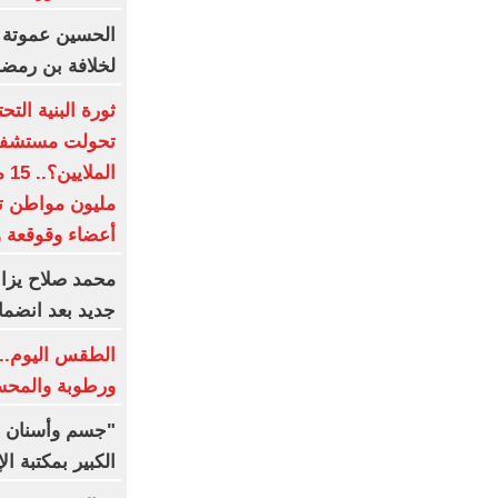
الحسين عموتة 
لخلافة بن رمض
ثورة البنية الت
تحولت مستشفيات
أعضاء وقوقعة و
محمد صلاح يزاح
جديد بعد انضما
الطقس اليوم.. 
ورطوبة والمحسوسة 
"جسم وأسنان و
الكبير بمكتبة ال