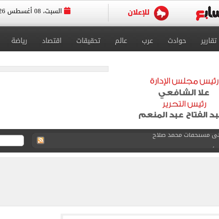
السبت، 08 أغسطس 2026
تقارير
حوادث
عرب
عالم
تحقيقات
اقتصاد
رياضة
ى نصف نهائى بطولة العالم
 رأسية وائل جمعة فى مران الأهلي تستحضر أمجاد الصخرة
ل تنسيق الجامعات تستقبل طلاب المرحلة الأولى
لخط باسم شخص لا يجعله مسؤولًا عن الجرائم المرتكبة به
 البر في أجواء صيفية مميزة.. فيديو