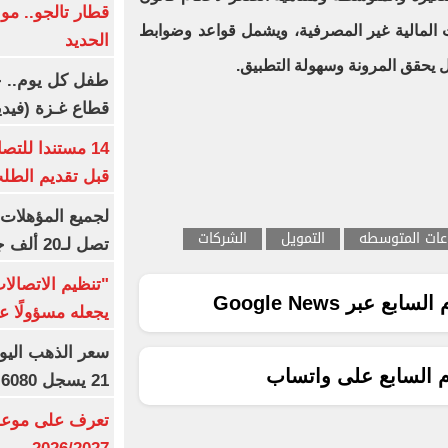
قطار تالجو.. م
ت المالية غير المصرفية، ويشمل قواعد وضوابط
الحديد
 يحقق المرونة وسهولة التطبيق.
طفل كل يوم.. ح
قطاع غـزة (فيدي
14 مستندا للتص
قبل تقديم الطل
عات المتوسطه
التمويل
الشركات
تصل لـ20 ألف جنيه
"تنظيم الاتصال
ع عبر Google News
يجعله مسؤولًا عن
م السابع على واتساب
21 يسجل 6080 جنيها
تعرف على موعد 