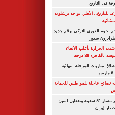
رقة فى التاريخ
 للتاريخ.. الأهلي يواجه برشلونة
تثنائية
م نجوم الدوري التركي برقم جديد
طرابزون سبور
ديد الحرارة بأغلب الأنحاء
القاهرة 38 درجة
نطلاق مباريات المرحلة النهائية
س
ه نصائح عاجلة للمواطنين للحماية
س
"سنتكوم" : تغيير مسار 51 سفينة وتعطيل اثنتين
صار إيران