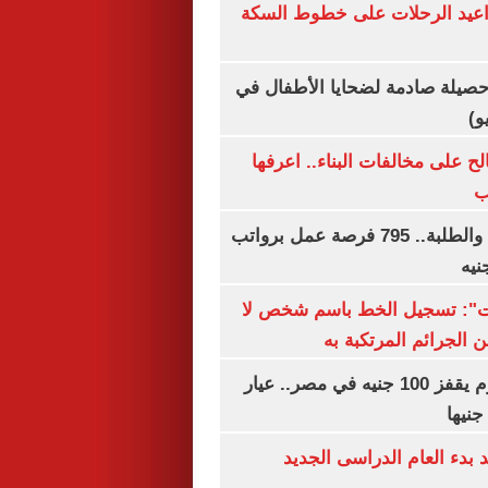
واعيد الرحلات على خطوط السكة
صيلة صادمة لضحايا الأطفال في
و)
الح على مخالفات البناء.. اعرفها
ب
لجميع المؤهلات والطلبة.. 795 فرصة عمل برواتب
ات": تسجيل الخط باسم شخص لا
 الجرائم المرتكبة به
سعر الذهب اليوم يقفز 100 جنيه في مصر.. عيار
بدء العام الدراسى الجديد