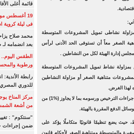
قائمة أغلى الأفا
19 أغسطس موعد
تي:
فى ليلة كروية اس
مزاولة نشاطى تمويل المشروعات المتوسطة
محمد صلاح يزاح
ية الصغر معاً أن تستوفى الحد الأدنى لرأس
بعد انضمامه لـ 
مجلس إدارة الهيئة لكل من النشاطين .
الطقس اليوم.. ش
ورطوبة والمحسوسة ب
 بمزاولة نشاط تمويل المشروعات المتوسطة
رابطة الأندية: ا
لمشروعات متناهية الصغر أو مزاولة النشاطين
للدوري المصري 8 مار
ه لهذا الغرض.
مركز المناخ يوج
3 - يحدد مجلس إدارة الهيئة قواعد وإجراءات الترخيص ورسومه بما لا يجاوز (%1) من
من أشعة الشم
ائل الدفع المقررة بالهيئة.
حيث يضع تنظيمًا قانونيًا متكاملًا يؤكد على
ضمن إجراءات ح
رة والمتوسطة ومتناهية الصغر لأحكام قانون