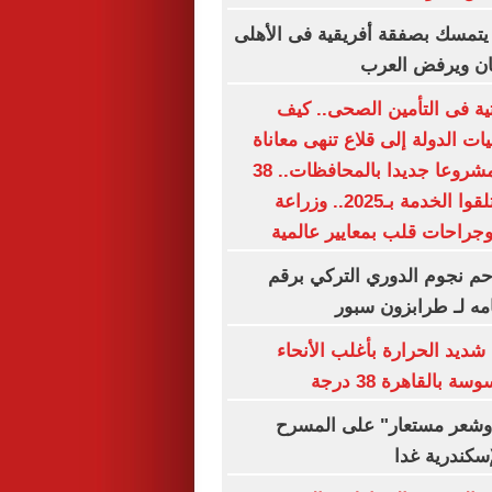
يتمسك بصفقة أفريقية فى الأهلى
ان ويرفض العرب
حتية فى التأمين الصحى.. كيف
 الدولة إلى قلاع تنهى معاناة
الملايين؟.. 15 مشروعا جديدا بالمحافظات.. 38
مليون مواطن تلقوا الخدمة بـ2025.. وزراعة
جراحات قلب بمعايير عالمية
م نجوم الدوري التركي برقم
مه لـ طرابزون سبور
شديد الحرارة بأغلب الأنحاء
بالقاهرة 38 درجة
شعر مستعار" على المسرح
إسكندرية غدا