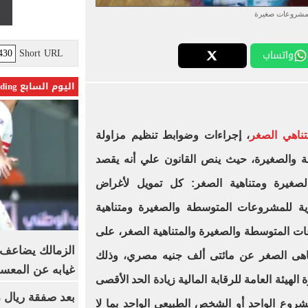
شروعات صغيرة
Short URL
واتساب
اليوم السابع Trending
ناهي الصغر
، إجراءات وضوابط تنظيم مزاولة
والصغيرة، حيث ينص القانون علي أنه يقصد
صغيرة ومتناهية الصغر: كل تمويل لأغراض
ارية للمشروعات المتوسطة والصغيرة ومتناهية
عات المتوسطة والصغيرة والمتناهية الصغر، على
الزمالك يضاعف ع
تناهى الصغر عن مائتى ألف جنيه مصري، وذلك
غيابه عن المعس
لهيئة العامة للرقابة المالية زيادة الحد الأقصى
بعد صفقة ريال م
روع الواحد أو الشخص الطبيعى الواحد بما لا