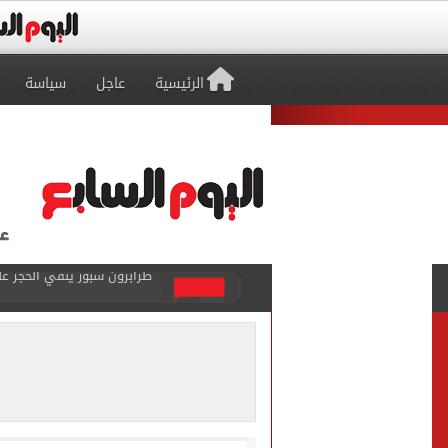
الرئيسية
عاجل
سياسة
منتخب ناشئات كرة اليد يخسر أمام إسبانيا 27 - 26 ف
قفزة أعادت الزمن الجميل..
تسجيل الرغبات مجانا.. معام
"تنظيم الاتصالات": تسجيل ا
مشاهد ساحرة على شاطئ رأس