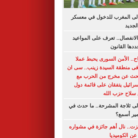
لى المغرب للدخول في معسكر
لجديد
الانفصال.. تعرف على المواعيد
ددها القانون
اح.. الأمن السورى يحبط عملا
 فى منطقة السيدة زينب.. سى ان
بحث عن مخرج من الحرب مع
إسرائيل يتفقان على قائمة دول
 سلاح حزب الله
لى ثلاجة المشرحة.. ما حدث في
مير أسمع؟
زت.. نال أهم جائزة في مشواره
عن الكوميديا